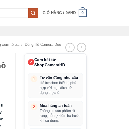
0
GIỎ HÀNG /
0
VND
g xem từ xa
/
Đồng Hồ Camera Đeo
Cam kết từ
✓
hồ
ShopCameraHD
Tư vấn đúng nhu cầu
1
Hỗ trợ chọn thiết bị phù
hợp với mục đích sử
dụng thực tế.
ch
Mua hàng an toàn
2
Thông tin sản phẩm rõ
y
ràng, hỗ trợ kiểm tra trước
ản
khi sử dụng.
m