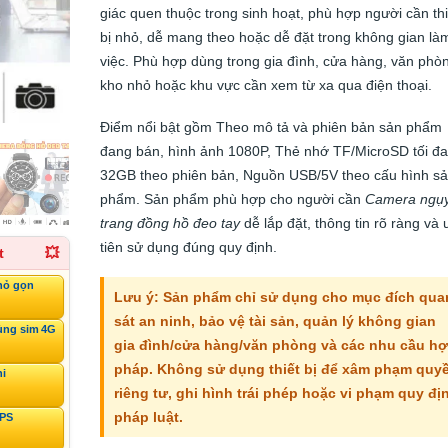
giác quen thuộc trong sinh hoạt, phù hợp người cần thi
bị nhỏ, dễ mang theo hoặc dễ đặt trong không gian là
việc. Phù hợp dùng trong gia đình, cửa hàng, văn phò
kho nhỏ hoặc khu vực cần xem từ xa qua điện thoại.
Điểm nổi bật gồm Theo mô tả và phiên bản sản phẩm
đang bán, hình ảnh 1080P, Thẻ nhớ TF/MicroSD tối đa
32GB theo phiên bản, Nguồn USB/5V theo cấu hình s
phẩm. Sản phẩm phù hợp cho người cần
Camera ngụ
trang đồng hồ đeo tay
dễ lắp đặt, thông tin rõ ràng và 
tiên sử dụng đúng quy định.
t
💥
hỏ gọn
Lưu ý: Sản phẩm chỉ sử dụng cho mục đích qua
sát an ninh, bảo vệ tài sản, quản lý không gian
ùng sim 4G
gia đình/cửa hàng/văn phòng và các nhu cầu h
pháp. Không sử dụng thiết bị để xâm phạm quy
ni
riêng tư, ghi hình trái phép hoặc vi phạm quy đị
pháp luật.
GPS