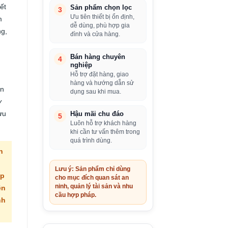
ết
Sản phẩm chọn lọc
3
Ưu tiên thiết bị ổn định,
m
dễ dùng, phù hợp gia
ng,
đình và cửa hàng.
Bán hàng chuyên
4
nghiệp
Hỗ trợ đặt hàng, giao
hàng và hướng dẫn sử
ản
dụng sau khi mua.
y
ưu
Hậu mãi chu đáo
5
Luôn hỗ trợ khách hàng
khi cần tư vấn thêm trong
quá trình dùng.
n
Lưu ý: Sản phẩm chỉ dùng
ợp
cho mục đích quan sát an
ninh, quản lý tài sản và nhu
ền
cầu hợp pháp.
nh