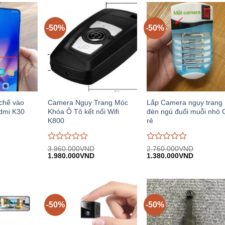
-50%
-50%
chế vào
Camera Ngụy Trang Móc
Lắp Camera ngụy trang
dmi K30
Khóa Ô Tô kết nối Wifi
đèn ngủ đuổi muỗi nhỏ 
K800
rẻ
Được
Được
3.960.000
VND
2.760.000
VND
iá
Giá
Giá
Giá
Giá
đánh
1.980.000
VND
đánh
1.380.000
VND
iện
gốc:
hiện
gốc:
hiện
giá
giá
i:
3.960.000VND.
tại:
2.760.000VND.
tại:
0
0
.600.000VND.
1.980.000VND.
1.380.00
trên
trên
5
5
-50%
-50%