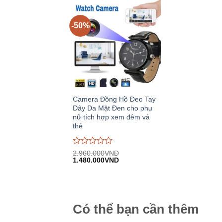
-50%
Camera Đồng Hồ Đeo Tay
Dây Da Mặt Đen cho phụ
nữ tích hợp xem đêm và
thẻ
Được
2.960.000
VND
Giá
Giá
đánh
1.480.000
VND
gốc:
hiện
giá
2.960.000VND.
tại:
0
1.480.000VND.
trên
5
Có thể bạn cần thêm