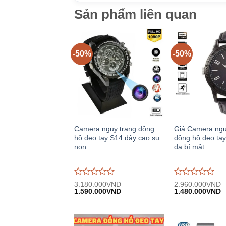
Sản phẩm liên quan
-50%
-50%
Camera ngụy trang đồng
Giá Camera ngụ
hồ đeo tay S14 dây cao su
đồng hồ đeo ta
non
da bí mật
Được
Được
3.180.000
VND
2.960.000
VND
Giá
Giá
Giá
G
đánh
1.590.000
VND
đánh
1.480.000
VND
gốc:
hiện
gốc:
h
giá
giá
3.180.000VND.
tại:
2.960.000VND.
tạ
0
0
1.590.000VND.
1
trên
trên
5
5