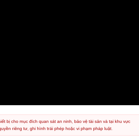
iết bị cho mục đích quan sát an ninh, bảo vệ tài sản và tại khu vực
ền riêng tư, ghi hình trái phép hoặc vi phạm pháp luật.