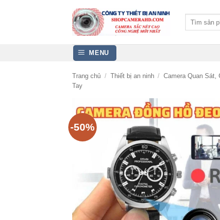
Bỏ
qua
Tìm
kiếm:
nội
dung
MENU
Trang chủ
/
Thiết bị an ninh
/
Camera Quan Sát, 
Tay
-50%