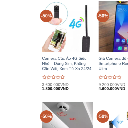
-50%
-50%
Camera Cúc Áo 4G Siêu
Giá Camera độ 
Nhỏ – Dùng Sim, Không
Smartphone Re
Cần Wifi, Xem Từ Xa 24/24
Ultra
Được
Được
3.600.000
VND
9.200.000
VND
Giá
Giá
Giá
G
đánh
1.800.000
VND
đánh
4.600.000
VND
gốc:
hiện
gốc:
h
giá
giá
3.600.000VND.
tại:
9.200.000VND.
tạ
0
0
1.800.000VND.
4
trên
trên
5
5
-50%
-50%