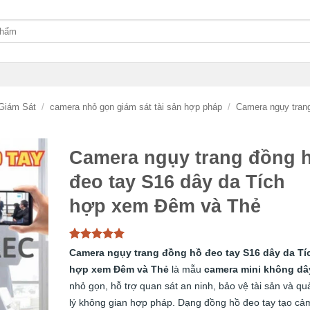
Giám Sát
/
camera nhỏ gọn giám sát tài sản hợp pháp
/
Camera ngụy tran
Camera ngụy trang đồng 
đeo tay S16 dây da Tích
hợp xem Đêm và Thẻ
5
2
trên 5
Camera ngụy trang đồng hồ đeo tay S16 dây da Tí
dựa trên
hợp xem Đêm và Thẻ
là mẫu
camera mini không dâ
đánh giá
nhỏ gọn, hỗ trợ quan sát an ninh, bảo vệ tài sản và qu
lý không gian hợp pháp. Dạng đồng hồ đeo tay tạo cả