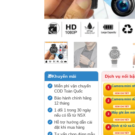
🎁
Khuyến mãi
Dịch vụ nổi bậ
Miễn phí vận chuyển
Camera mini n
1
COD Toàn Quốc
XEM CHI TIẾT
Bảo hành chính hãng
Camera mini d
2
12 tháng
XEM CHI TIẾT
1 đổi 1 trong 30 ngày
Máy ghi âm mi
3
nếu có lỗi từ NSX
XEM CHI TIẾT
Hỗ trợ hướng dẫn cài
Định vị từ xa 
đặt khi mua hàng
4
Tư vấn chọn đúng mẫu
XEM CHI TIẾT