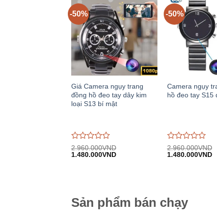
-50%
-50%
Giá Camera ngụy trang
Camera ngụy tr
đồng hồ đeo tay dây kim
hồ đeo tay S15 
loại S13 bí mật
Được
Được
2.960.000
VND
2.960.000
VND
Giá
Giá
Giá
G
đánh
1.480.000
VND
đánh
1.480.000
VND
gốc:
hiện
gốc:
h
giá
giá
2.960.000VND.
tại:
2.960.000VND.
tạ
0
0
1.480.000VND.
1
trên
trên
5
5
Sản phẩm bán chạy