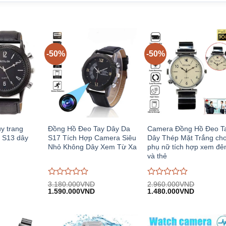
-50%
-50%
y trang
Đồng Hồ Đeo Tay Dây Da
Camera Đồng Hồ Đeo T
y S13 dây
S17 Tích Hợp Camera Siêu
Dây Thép Mặt Trắng ch
Nhỏ Không Dây Xem Từ Xa
phụ nữ tích hợp xem đ
và thẻ
Được
Được
3.180.000
VND
2.960.000
VND
iá
Giá
Giá
Giá
Giá
đánh
1.590.000
VND
đánh
1.480.000
VND
iện
gốc:
hiện
gốc:
hiện
giá
giá
i:
3.180.000VND.
tại:
2.960.000VND.
tại:
0
0
.480.000VND.
1.590.000VND.
1.480.00
trên
trên
5
5