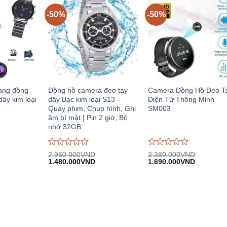
-50%
-50%
ang đồng
Đồng hồ camera đeo tay
Camera Đồng Hồ Đeo T
dây kim loại
dây Bạc kim loại S13 –
Điện Tử Thông Minh
Quay phim, Chụp hình, Ghi
SM003
âm bí mật | Pin 2 giờ, Bộ
nhớ 32GB
Được
Được
2.960.000
VND
3.380.000
VND
iá
Giá
Giá
Giá
Giá
đánh
1.480.000
VND
đánh
1.690.000
VND
iện
gốc:
hiện
gốc:
hiện
giá
giá
i:
2.960.000VND.
tại:
3.380.000VND.
tại:
0
0
.480.000VND.
1.480.000VND.
1.690.00
trên
trên
5
5