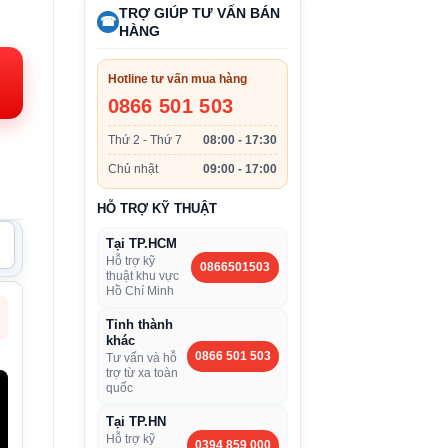
iá
TRỢ GIÚP TƯ VẤN BÁN
☎
HÀNG
iện
i:
Hotline tư vấn mua hàng
.480.000VND.
0866 501 503
Thứ 2 - Thứ 7
08:00 - 17:30
Chủ nhật
09:00 - 17:00
HỖ TRỢ KỸ THUẬT
Tại TP.HCM
Hỗ trợ kỹ
0866501503
thuật khu vực
Hồ Chí Minh
Tỉnh thành
khác
0866 501 503
Tư vấn và hỗ
trợ từ xa toàn
quốc
Tại TP.HN
Hỗ trợ kỹ
0394 859 000