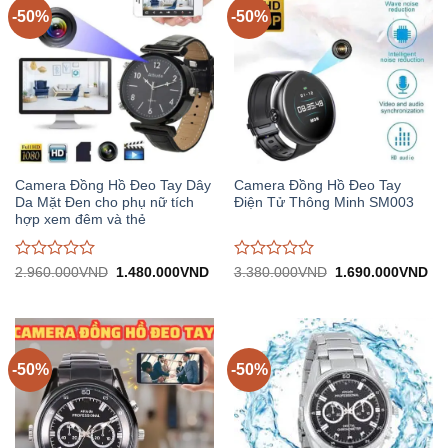
-50%
-50%
Camera Đồng Hồ Đeo Tay Dây
Camera Đồng Hồ Đeo Tay
Da Mặt Đen cho phụ nữ tích
Điện Tử Thông Minh SM003
hợp xem đêm và thẻ
Được
Được
Giá
Giá
Giá
Gi
2.960.000
VND
1.480.000
VND
3.380.000
VND
1.690.000
VND
gốc:
hiện
gốc:
hiệ
đánh
đánh
2.960.000VND.
tại:
3.380.000VND.
tại:
giá
giá
1.480.000VND.
1.
0
0
trên
trên
5
5
-50%
-50%