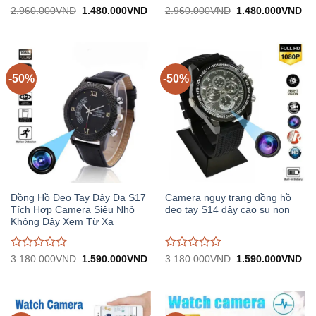
Được đánh
Được
Giá
Giá
Giá
Gi
2.960.000
VND
1.480.000
VND
2.960.000
VND
1.480.000
VND
gốc:
hiện
gốc:
hiệ
giá
5
trên
đánh
2.960.000VND.
tại:
2.960.000VND.
tại:
5
giá
1.480.000VND.
1.
0
trên
5
-50%
-50%
Đồng Hồ Đeo Tay Dây Da S17
Camera ngụy trang đồng hồ
Tích Hợp Camera Siêu Nhỏ
đeo tay S14 dây cao su non
Không Dây Xem Từ Xa
Được
Được
Giá
Giá
Giá
Gi
3.180.000
VND
1.590.000
VND
3.180.000
VND
1.590.000
VND
gốc:
hiện
gốc:
hiệ
đánh
đánh
3.180.000VND.
tại:
3.180.000VND.
tại:
giá
giá
1.590.000VND.
1.
0
0
trên
trên
5
5