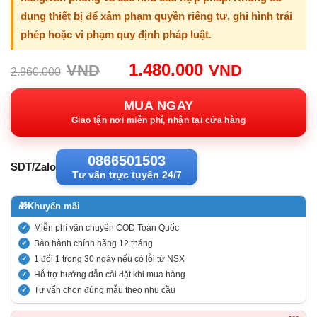
dụng thiết bị để xâm phạm quyền riêng tư, ghi hình trái
phép hoặc vi phạm quy định pháp luật.
Giá
Giá
1.480.000
VND
VND
2.960.000
gốc:
hiện
2.960.000VND.
tại:
MUA NGAY
1.480.00
Giao tận nơi miễn phí, nhận tại cửa hàng
0866501503
SDT/Zalo
Tư vấn trực tuyến 24/7
🎁
Khuyến mãi
Miễn phí vận chuyển COD Toàn Quốc
Bảo hành chính hãng 12 tháng
1 đổi 1 trong 30 ngày nếu có lỗi từ NSX
Hỗ trợ hướng dẫn cài đặt khi mua hàng
Tư vấn chọn đúng mẫu theo nhu cầu