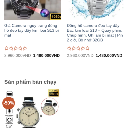
Giá Camera ngụy trang đồng
Đồng hồ camera đeo tay dây
hồ đeo tay dây kim loại S13 bí
Bạc kim loại S13 – Quay phim,
mật
Chụp hình, Ghi âm bí mật | Pin
2 giờ, Bộ nhớ 32GB
Được
Được
Giá
Giá
Giá
Gi
2.960.000
VND
1.480.000
VND
2.960.000
VND
1.480.000
VND
gốc:
hiện
gốc:
hiệ
đánh
đánh
2.960.000VND.
tại:
2.960.000VND.
tại:
giá
giá
1.480.000VND.
1.
0
0
trên
trên
5
5
Sản phẩm bán chạy
-50%