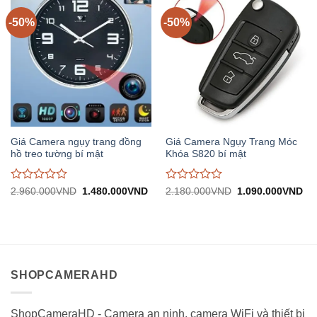
5
-50%
-50%
Giá Camera ngụy trang đồng
Giá Camera Ngụy Trang Móc
hồ treo tường bí mật
Khóa S820 bí mật
Được
Được
Giá
Giá
Giá
Gi
2.960.000
VND
1.480.000
VND
2.180.000
VND
1.090.000
VND
gốc:
hiện
gốc:
hiệ
đánh
đánh
2.960.000VND.
tại:
2.180.000VND.
tại:
giá
giá
1.480.000VND.
1.
0
0
trên
trên
5
5
SHOPCAMERAHD
ShopCameraHD - Camera an ninh, camera WiFi và thiết bị