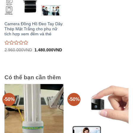
Camera Đồng Hồ Đeo Tay Dây
Thép Mặt Trắng cho phụ nữ
tích hợp xem đêm và thẻ
Được
Giá
Giá
2.960.000
VND
1.480.000
VND
gốc:
hiện
đánh
2.960.000VND.
tại:
giá
1.480.000VND.
0
trên
5
Có thể bạn cần thêm
-50%
-50%