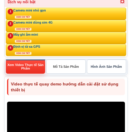
💥
Dịch vụ nổi bật
Camera mini nhỏ gọn
1
XEM CHI TIẾT
Camera mini dùng sim 4G
2
XEM CHI TIẾT
Máy ghi âm mini
3
XEM CHI TIẾT
Định vị từ xa GPS
4
XEM CHI TIẾT
Xem Video Thực tế Sản
Mô Tả Sản Phẩm
Hình Ảnh Sản Phẩm
Phẩm
Video thực tế quay demo hướng dẫn cài đặt sử dụng
thiết bị