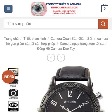
Bỏ
0
qua
nội
Tìm
dung
kiếm:
Trang chủ
/
Thiết bị an ninh
/
Camera Quan Sát, Giám Sát
/
camera
nhỏ gọn giám sát tài sản hợp pháp
/
Camera ngụy trang xem từ xa
/
Đồng Hồ Camera Đeo Tay
-50%