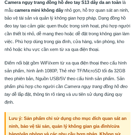
Camera ngụy trang đồng hồ đeo tay S13 dây da an toàn
là
mẫu
camera mini không dây
nhỏ gọn, hỗ trợ quan sát an ninh,
bảo vệ tài sản và quản lý không gian hợp pháp. Dạng đồng hồ
đeo tay tạo cảm giác quen thuộc trong sinh hoạt, phù hợp người
cần thiết bị nhỏ, dễ mang theo hoặc dễ đặt trong không gian làm
việc. Phù hợp dùng trong gia đình, cửa hàng, văn phòng, kho
nhỏ hoặc khu vực cần xem từ xa qua điện thoại.
Điểm nổi bật gồm WiFi/xem từ xa qua điện thoại theo cấu hình
sản phẩm, hình ảnh 1080P, Thẻ nhớ TF/MicroSD tối đa 32GB
theo phiên bản, Nguồn USB/5V theo cấu hình sản phẩm. Sản
phẩm phù hợp cho người cần
Camera ngụy trang đồng hồ đeo
tay
dễ lắp đặt, thông tin rõ ràng và ưu tiên sử dụng đúng quy
định.
Lưu ý: Sản phẩm chỉ sử dụng cho mục đích quan sát an
ninh, bảo vệ tài sản, quản lý không gian gia đình/cửa
hàng/văn phòng và các nhu cầu hợp pháp. Không sử