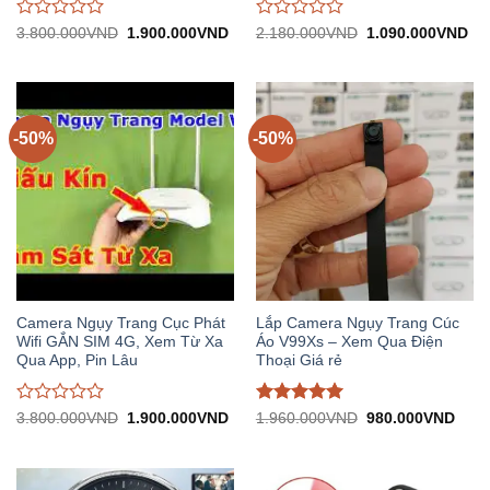
Được
Được
Giá
Giá
Giá
Gi
3.800.000
VND
1.900.000
VND
2.180.000
VND
1.090.000
VND
gốc:
hiện
gốc:
hiệ
đánh
đánh
3.800.000VND.
tại:
2.180.000VND.
tại:
giá
giá
1.900.000VND.
1.
0
0
trên
trên
5
5
-50%
-50%
Camera Ngụy Trang Cục Phát
Lắp Camera Ngụy Trang Cúc
Wifi GẮN SIM 4G, Xem Từ Xa
Áo V99Xs – Xem Qua Điện
Qua App, Pin Lâu
Thoại Giá rẻ
Được
Được đánh
Giá
Giá
Giá
Giá
3.800.000
VND
1.900.000
VND
1.960.000
VND
980.000
VND
gốc:
hiện
gốc:
hiện
đánh
giá
5
trên
3.800.000VND.
tại:
1.960.000VND.
tại:
giá
5
1.900.000VND.
980.
0
trên