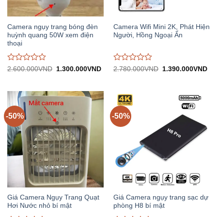
Camera ngụy trang bóng đèn
Camera Wifi Mini 2K, Phát Hiện
huỳnh quang 50W xem điện
Người, Hồng Ngoại Ẩn
thoại
Được
Được
Giá
Giá
Giá
Gi
2.600.000
VND
1.300.000
VND
2.780.000
VND
1.390.000
VND
gốc:
hiện
gốc:
hiệ
đánh
đánh
2.600.000VND.
tại:
2.780.000VND.
tại:
giá
giá
1.300.000VND.
1.
0
0
trên
trên
5
5
-50%
-50%
Giá Camera Ngụy Trang Quạt
Giá Camera ngụy trang sạc dự
Hơi Nước nhỏ bí mật
phòng H8 bí mật