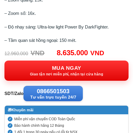
– Zoom số: 16x.
– Độ nhạy sáng: Ultra-low light Power By DarkFighter.
– Tầm quan sát hồng ngoại: 150 mét.
Giá
Giá
8.635.000
VND
VND
12.960.000
gốc:
hiện
12.960.000VND.
tại:
MUA NGAY
8.635.0
Giao tận nơi miễn phí, nhận tại cửa hàng
0866501503
SDT/Zalo
Tư vấn trực tuyến 24/7
🎁
Khuyến mãi
Miễn phí vận chuyển COD Toàn Quốc
Bảo hành chính hãng 12 tháng
1 đổi 1 trong 30 ngày nếu có lỗi từ NSX