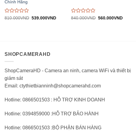
Chính Hãng
Được
Được
Giá
Giá
Giá
Giá
810.000
VND
539.000
VND
840.000
VND
560.000
VND
gốc:
hiện
gốc:
hiện
đánh
đánh
810.000VND.
tại:
840.000VND.
tại:
giá
giá
539.000VND.
560.0
0
0
trên
trên
5
5
SHOPCAMERAHD
ShopCameraHD - Camera an ninh, camera WiFi và thiết bị
giám sát
Email: ctythietbianninh@shopcamerahd.com
Hotline: 0866501503 : HỖ TRỢ KINH DOANH
Hotline: 0394859000 :HỖ TRỢ BẢO HÀNH
Hotline: 0866501503 :BỘ PHẬN BÁN HÀNG