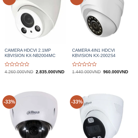
CAMERA HDCVI 2.1MP
CAMERA 4IN1 HDCVI
KBVISION KX-NB2004MC
KBVISION KX-2002S4
Được
Được
Giá
Giá
Giá
Giá
4.260.000
VND
2.835.000
VND
1.440.000
VND
960.000
VND
gốc:
hiện
gốc:
hiện
đánh
đánh
4.260.000VND.
tại:
1.440.000VND.
tại:
giá
giá
2.835.000VND.
960.
0
0
trên
trên
5
5
-33%
-33%