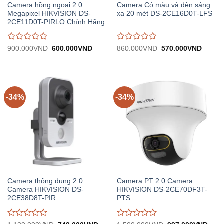
Camera hồng ngoại 2.0
Camera Có màu và đèn sáng
Megapixel HIKVISION DS-
xa 20 mét DS-2CE16D0T-LFS
2CE11D0T-PIRLO Chính Hãng
Được
Được
Giá
Giá
Giá
Giá
900.000
VND
600.000
VND
860.000
VND
570.000
VND
gốc:
hiện
gốc:
hiện
đánh
đánh
900.000VND.
tại:
860.000VND.
tại:
giá
giá
600.000VND.
570.0
0
0
trên
trên
5
5
-34%
-34%
Camera thông dụng 2.0
Camera PT 2.0 Camera
Camera HIKVISION DS-
HIKVISION DS-2CE70DF3T-
2CE38D8T-PIR
PTS