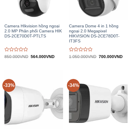
Camera HIkvision hồng ngoại
Camera Dome 4 in 1 hồng
2.0 MP Phân phối Camera HIK
ngoại 2.0 Megapixel
DS-2CE70D0T-PTLTS
HIKVISION DS-2CE78D0T-
IT3FS
Được
Được
Giá
Giá
Giá
Giá
850.000
VND
564.000
VND
1.050.000
VND
700.000
VND
gốc:
hiện
gốc:
hiện
đánh
đánh
850.000VND.
tại:
1.050.000VND.
tại:
giá
giá
564.000VND.
700.
0
0
trên
trên
5
5
-33%
-34%