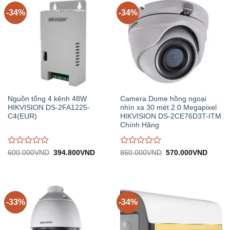
5
5
-34%
-34%
Nguồn tổng 4 kênh 48W
Camera Dome hồng ngoại
HIKVISION DS-2FA1225-
nhìn xa 30 mét 2.0 Megapixel
C4(EUR)
HIKVISION DS-2CE76D3T-ITM
Chính Hãng
Được
Được
Giá
Giá
Giá
Giá
600.000
VND
394.800
VND
860.000
VND
570.000
VND
gốc:
hiện
gốc:
hiện
đánh
đánh
600.000VND.
tại:
860.000VND.
tại:
giá
giá
394.800VND.
570.0
0
0
trên
trên
5
5
-33%
-34%