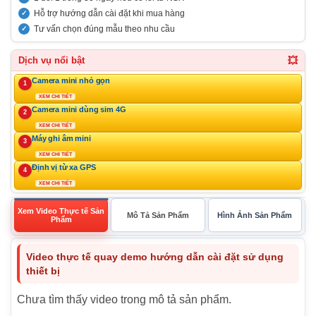
Hỗ trợ hướng dẫn cài đặt khi mua hàng
Tư vấn chọn đúng mẫu theo nhu cầu
💥
Dịch vụ nổi bật
Camera mini nhỏ gọn
1
XEM CHI TIẾT
Camera mini dùng sim 4G
2
XEM CHI TIẾT
Máy ghi âm mini
3
XEM CHI TIẾT
Định vị từ xa GPS
4
XEM CHI TIẾT
Xem Video Thực tế Sản
Mô Tả Sản Phẩm
Hình Ảnh Sản Phẩm
Phẩm
Video thực tế quay demo hướng dẫn cài đặt sử dụng
thiết bị
Chưa tìm thấy video trong mô tả sản phẩm.