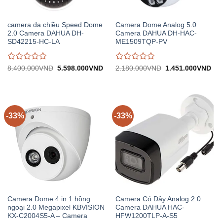
camera đa chiều Speed Dome
Camera Dome Analog 5.0
2.0 Camera DAHUA DH-
Camera DAHUA DH-HAC-
SD42215-HC-LA
ME1509TQP-PV
Được
Được
Giá
Giá
Giá
Gi
8.400.000
VND
5.598.000
VND
2.180.000
VND
1.451.000
VND
gốc:
hiện
gốc:
hiệ
đánh
đánh
8.400.000VND.
tại:
2.180.000VND.
tại:
giá
giá
5.598.000VND.
1.
0
0
trên
trên
5
5
-33%
-33%
Camera Dome 4 in 1 hồng
Camera Có Dây Analog 2.0
ngoại 2.0 Megapixel KBVISION
Camera DAHUA HAC-
KX-C2004S5-A – Camera
HFW1200TLP-A-S5