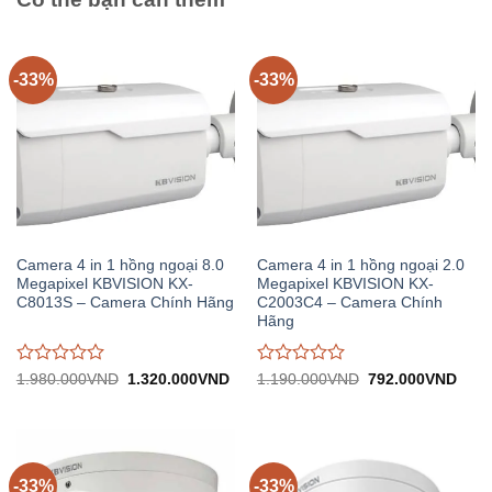
-33%
-33%
Camera 4 in 1 hồng ngoại 8.0
Camera 4 in 1 hồng ngoại 2.0
Megapixel KBVISION KX-
Megapixel KBVISION KX-
C8013S – Camera Chính Hãng
C2003C4 – Camera Chính
Hãng
Được
Được
Giá
Giá
Giá
Giá
1.980.000
VND
1.320.000
VND
1.190.000
VND
792.000
VND
gốc:
hiện
gốc:
hiện
đánh
đánh
1.980.000VND.
tại:
1.190.000VND.
tại:
giá
giá
1.320.000VND.
792.
0
0
trên
trên
5
5
-33%
-33%