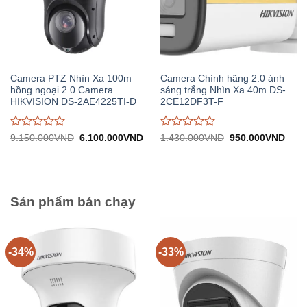
Camera PTZ Nhìn Xa 100m
Camera Chính hãng 2.0 ánh
hồng ngoại 2.0 Camera
sáng trắng Nhìn Xa 40m DS-
HIKVISION DS-2AE4225TI-D
2CE12DF3T-F
Được
Được
Giá
Giá
Giá
Giá
9.150.000
VND
6.100.000
VND
1.430.000
VND
950.000
VND
gốc:
hiện
gốc:
hiện
đánh
đánh
9.150.000VND.
tại:
1.430.000VND.
tại:
giá
giá
6.100.000VND.
950.
0
0
trên
trên
5
5
Sản phẩm bán chạy
-34%
-33%