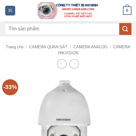
Bỏ
0
qua
nội
Tìm
dung
kiếm:
Trang chủ
/
CAMERA QUAN SÁT
/
CAMERA ANALOG
/
CAMERA
HIKVISION
-33%