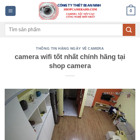
Bỏ
0
qua
nội
Tìm
dung
kiếm:
THÔNG TIN HẰNG NGÀY VỀ CAMERA
camera wifi tốt nhất chính hãng tại
shop camera