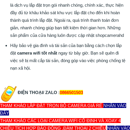
là dịch vụ lắp đặt trọn gói nhanh chóng, chính xác, thực hiện
đầy đủ từ khâu khảo sát khu vực lắp đặt cho đến khi hoàn
thành quá trình lắp đặt. Ngoài ra, quá trình thanh toán đơn
giản, nhanh chóng giúp bạn tiết kiệm thời gian hơn. Những
sản phẩm của cửa hàng luôn được cập nhật shopcamerahd
Hãy bảo vệ gia đình và tài sản của bạn bằng cách chọn lắp
đặt
camera wifi tốt nhất
ngay từ bây giờ. Bạn sẽ quên đi
việc sẽ bị mất cắp tài sản, đóng góp vào việc phòng chống tệ
nạn xã hội.
ĐIỆN THOẠI/ ZALO :
0866501503
THAM KHẢO LẮP ĐẶT TRỌN BỘ CAMERA GIÁ RẺ
NHẤN VÀO
ĐÂY
THAM KHẢO CÁC LOẠI CAMERA WIFI CỐ ĐỊNH VÀ XOAY 4
CHIỀU TÍCH HỢP BÁO ĐỘNG ,ĐÀM THOẠI 2 CHIỀU
NHẤN VÀO