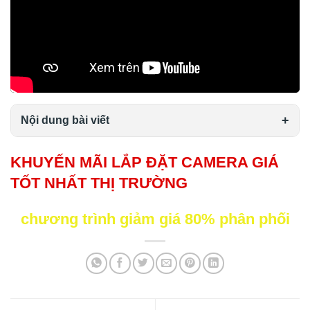
Nội dung bài viết
KHUYẾN MÃI LẮP ĐẶT CAMERA GIÁ
TỐT NHẤT THỊ TRƯỜNG
chương trình giảm giá 80% phân phối