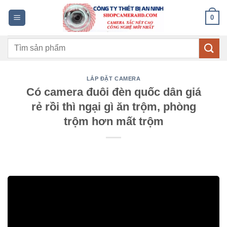
Bỏ
0
qua
nội
Tìm
dung
kiếm:
LẮP ĐẶT CAMERA
Có camera đuôi đèn quốc dân giá
rẻ rồi thì ngại gì ăn trộm, phòng
trộm hơn mất trộm