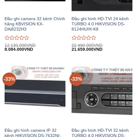
Đầu ghi camera 32 kênh Chính
Đầu ghi hình HD-TVI 24 kênh
hãng KBVISION KX-
TURBO 4.0 HIKVISION DS-
DAi8232H3
8124HUHI-K8
Được
Được
12.130.000
VND
32.490.000
VND
Giá
Giá
Giá
Giá
8.084.000
VND
21.659.000
VND
đánh
đánh
gốc:
hiện
gốc:
hiện
giá
giá
12.130.000VND.
tại:
32.490.000VND.
tại:
0
0
8.084.000VND.
21.659.000VND.
trên
trên
5
5
-33%
-33%
Đầu ghi hình camera IP 32
Đầu ghi hình HD-TVI 32 kênh
kênh HIKVISION DS-7632NI-
TURBO 4.0 HIKVISION DS-