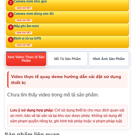
Camera mini nhỏ gọn
1
XEM CHI TIẾT
Camera mini dùng sim 4G
2
XEM CHI TIẾT
Máy ghi âm mini
3
XEM CHI TIẾT
Định vị từ xa GPS
4
XEM CHI TIẾT
Xem Video Thực tế Sản
Mô Tả Sản Phẩm
Hình Ảnh Sản Phẩm
Phẩm
Video thực tế quay demo hướng dẫn cài đặt sử dụng
thiết bị
Chưa tìm thấy video trong mô tả sản phẩm.
Lưu ý sử dụng hợp pháp:
Chỉ sử dụng thiết bị cho mục đích quan sát
an ninh, bảo vệ tài sản và tại khu vực được phép. Không sử dụng để
xâm phạm quyền riêng tư, ghi hình trái phép hoặc vi phạm pháp luật.
Sản phẩm liên quan