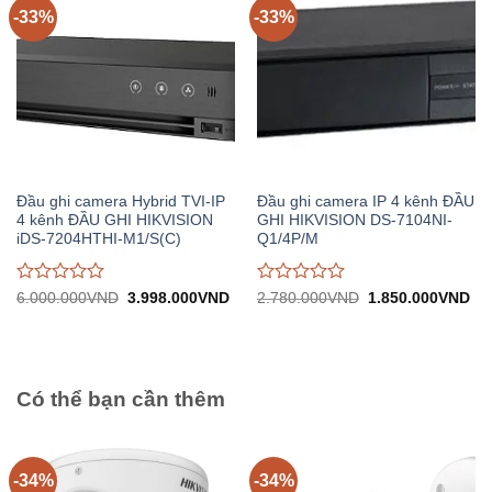
-33%
-33%
Đầu ghi camera Hybrid TVI-IP
Đầu ghi camera IP 4 kênh ĐẦU
4 kênh ĐẦU GHI HIKVISION
GHI HIKVISION DS-7104NI-
iDS-7204HTHI-M1/S(C)
Q1/4P/M
Được
Được
Giá
Giá
Giá
Gi
6.000.000
VND
3.998.000
VND
2.780.000
VND
1.850.000
VND
gốc:
hiện
gốc:
hiệ
đánh
đánh
6.000.000VND.
tại:
2.780.000VND.
tại:
giá
giá
3.998.000VND.
1.
0
0
trên
trên
5
5
Có thể bạn cần thêm
-34%
-34%