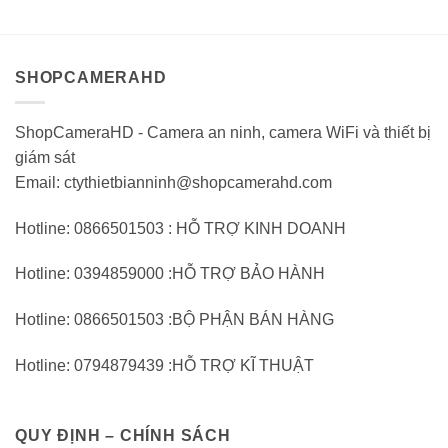
0
0
trên
trên
5
5
SHOPCAMERAHD
ShopCameraHD - Camera an ninh, camera WiFi và thiết bị
giám sát
Email: ctythietbianninh@shopcamerahd.com
Hotline: 0866501503 : HỖ TRỢ KINH DOANH
Hotline: 0394859000 :HỖ TRỢ BẢO HÀNH
Hotline: 0866501503 :BỘ PHẬN BÁN HÀNG
Hotline: 0794879439 :HỖ TRỢ KĨ THUẬT
QUY ĐỊNH – CHÍNH SÁCH