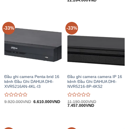
22.264.000
VND
đánh
đánh
6.930.000VND.
tại:
gốc:
hiện
giá
giá
4.620.000VND.
33.400.000VND.
tại:
0
0
22.264.000VND.
trên
trên
5
5
-33%
-33%
Đầu ghi camera Penta-brid 16
Đầu ghi camera camera IP 16
kênh Đầu Ghi DAHUA DHI-
kênh Đầu Ghi DAHUA DHI-
XVR5216AN-4KL-I3
NVR5216-8P-4KS2
Được
Được
Giá
Giá
9.920.000
VND
6.610.000
VND
11.190.000
VND
gốc:
hiện
Giá
Giá
7.457.000
VND
đánh
đánh
9.920.000VND.
tại:
gốc:
hiện
giá
giá
6.610.000VND.
11.190.000VND.
tại:
0
0
7.457.000VND.
trên
trên
5
5