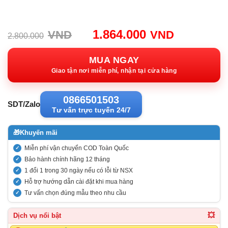
Giá
Giá
1.864.000
VND
VND
2.800.000
gốc:
hiện
2.800.000VND.
tại:
MUA NGAY
1.864.00
Giao tận nơi miễn phí, nhận tại cửa hàng
0866501503
SDT/Zalo
Tư vấn trực tuyến 24/7
🎁
Khuyến mãi
Miễn phí vận chuyển COD Toàn Quốc
Bảo hành chính hãng 12 tháng
1 đổi 1 trong 30 ngày nếu có lỗi từ NSX
Hỗ trợ hướng dẫn cài đặt khi mua hàng
Tư vấn chọn đúng mẫu theo nhu cầu
💥
Dịch vụ nổi bật