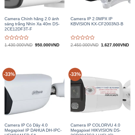
Camera Chính hãng 2.0 ánh
Camera IP 2.0MPX IP
sáng trắng Nhìn Xa 40m DS-
KBVISION KX-CF2003N3-B
2CE12DF3T-F
Được
Được
Giá
Giá
Giá
Gi
1.430.000
VND
950.000
VND
2.450.000
VND
1.627.000
VND
gốc:
hiện
gốc:
hiệ
đánh
đánh
1.430.000VND.
tại:
2.450.000VND.
tại:
giá
giá
950.000VND.
1.
0
0
trên
trên
5
5
-33%
-33%
Camera IP Có Dây 4.0
Camera IP COLORVU 4.0
Megapixel IP DAHUA DH-IPC-
Megapixel HIKVISION DS-