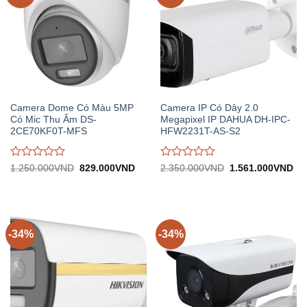
Camera Dome Có Màu 5MP
Camera IP Có Dây 2.0
Có Mic Thu Âm DS-
Megapixel IP DAHUA DH-IPC-
2CE70KF0T-MFS
HFW2231T-AS-S2
Được
Được
Giá
Giá
Giá
Gi
1.250.000
VND
829.000
VND
2.350.000
VND
1.561.000
VND
gốc:
hiện
gốc:
hiệ
đánh
đánh
1.250.000VND.
tại:
2.350.000VND.
tại:
giá
giá
829.000VND.
1.
0
0
trên
trên
5
5
-34%
-34%