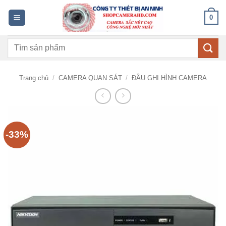
Bỏ
0
qua
nội
Tìm
dung
kiếm:
Trang chủ
/
CAMERA QUAN SÁT
/
ĐẦU GHI HÌNH CAMERA
-33%