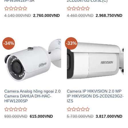
HFW3441EP-SA
2CD2047G2-LU/SL(C)
Được
Được
Giá
Giá
Giá
Gi
4.140.000
VND
2.760.000
VND
4.460.000
VND
2.968.750
VND
gốc:
hiện
gốc:
hiệ
đánh
đánh
4.140.000VND.
tại:
4.460.000VND.
tại:
giá
giá
2.760.000VND.
2.
0
0
trên
trên
5
5
-34%
-33%
Camera Analog hồng ngoại 2.0
Camera IP HIKVISION 2.0 MP
Camera DAHUA DH-HAC-
IP HIKVISION DS-2CD2623G2-
HFW1200SP
IZS
Được
Được
Giá
Giá
Giá
Gi
930.000
VND
615.000
VND
5.730.000
VND
3.817.000
VND
gốc:
hiện
gốc:
hiệ
đánh
đánh
930.000VND.
tại:
5.730.000VND.
tại:
giá
giá
615.000VND.
3.