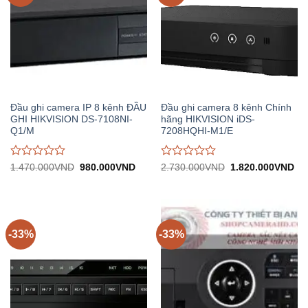
Đầu ghi camera IP 8 kênh ĐẦU
Đầu ghi camera 8 kênh Chính
GHI HIKVISION DS-7108NI-
hãng HIKVISION iDS-
Q1/M
7208HQHI-M1/E
Được
Được
Giá
Giá
Giá
Gi
1.470.000
VND
980.000
VND
2.730.000
VND
1.820.000
VND
gốc:
hiện
gốc:
hiệ
đánh
đánh
1.470.000VND.
tại:
2.730.000VND.
tại:
giá
giá
980.000VND.
1.
0
0
trên
trên
5
5
-33%
-33%