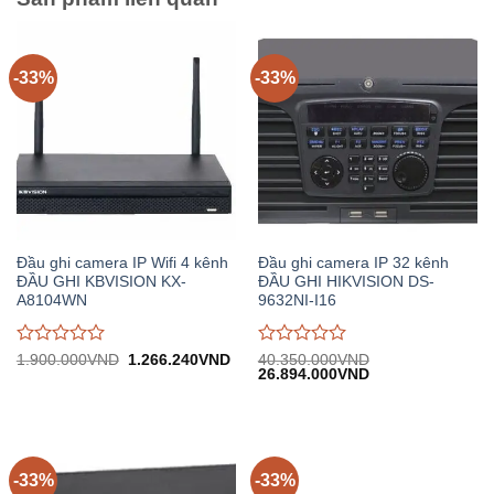
-33%
-33%
Đầu ghi camera IP Wifi 4 kênh
Đầu ghi camera IP 32 kênh
ĐẦU GHI KBVISION KX-
ĐẦU GHI HIKVISION DS-
A8104WN
9632NI-I16
Được
Được
Giá
Giá
1.900.000
VND
1.266.240
VND
40.350.000
VND
gốc:
hiện
Giá
Giá
26.894.000
VND
đánh
đánh
1.900.000VND.
tại:
gốc:
hiện
giá
giá
1.266.240VND.
40.350.000VND.
tại:
0
0
26.894.000VND.
trên
trên
5
5
-33%
-33%