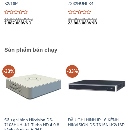
K2/16P
7332HUHI-K4
Được
Được
11.840.000
VND
35.860.000
VND
Giá
Giá
Giá
Giá
7.887.000
VND
23.903.000
VND
đánh
đánh
gốc:
hiện
gốc:
hiện
giá
giá
11.840.000VND.
tại:
35.860.000VND.
tại:
0
0
7.887.000VND.
23.903.000VND.
trên
trên
5
5
Sản phẩm bán chạy
-33%
-33%
Đầu ghi hình Hikvision DS-
ĐẦU GHI HÌNH IP 16 KÊNH
7108HUHI-K1 Turbo HD 4.0 8
HIKVISION DS-7616NI-K2/16P
kênh vỏ nhựa H.265+