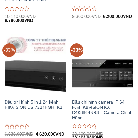
Được
Được
Giá
Gi
10.140.000
VND
9.300.000
VND
6.200.000
VND
Giá
Giá
gốc:
hiệ
6.760.000
VND
đánh
đánh
gốc:
hiện
9.300.000VND.
tại:
giá
giá
10.140.000VND.
tại:
6.
0
0
6.760.000VND.
trên
trên
5
5
-33%
-33%
Đầu ghi hình 5 in 1 24 kênh
Đầu ghi hình camera IP 64
HIKVISION DS-7224HGHI-K2
kênh KBVISION KX-
D4K8864NR3 – Camera Chính
Hãng
Được
Được
Giá
Giá
6.930.000
VND
4.620.000
VND
33.400.000
VND
gốc:
hiện
Giá
Giá