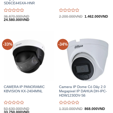
SD6CE445XA-HNR
Được
Được
Giá
Gi
36.870.000
VND
2.200.000
VND
1.462.000
VND
Giá
Giá
gốc:
hiệ
24.580.000
VND
đánh
đánh
gốc:
hiện
2.200.000VND.
tại:
giá
giá
36.870.000VND.
tại:
1.
0
0
24.580.000VND.
trên
trên
5
5
-33%
-34%
CAMERA IP PANORAMIC
Camera IP Dome Có Dây 2.0
KBVISION KX-2404MNL
Megapixel IP DAHUA DH-IPC-
HDW1230DV-S6
Được
Được
Giá
Giá
50.630.000
VND
1.310.000
VND
868.000
VND
Giá
Giá
gốc:
hiện
33.750.000
VND
đánh
đánh