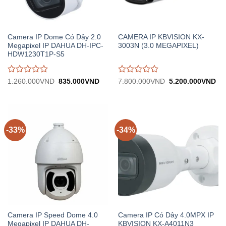
Camera IP Dome Có Dây 2.0
CAMERA IP KBVISION KX-
Megapixel IP DAHUA DH-IPC-
3003N (3.0 MEGAPIXEL)
HDW1230T1P-S5
Được
Được
Giá
Giá
Giá
Gi
1.260.000
VND
835.000
VND
7.800.000
VND
5.200.000
VND
gốc:
hiện
gốc:
hiệ
đánh
đánh
1.260.000VND.
tại:
7.800.000VND.
tại:
giá
giá
835.000VND.
5.
0
0
trên
trên
5
5
-33%
-34%
Camera IP Speed Dome 4.0
Camera IP Có Dây 4.0MPX IP
Megapixel IP DAHUA DH-
KBVISION KX-A4011N3