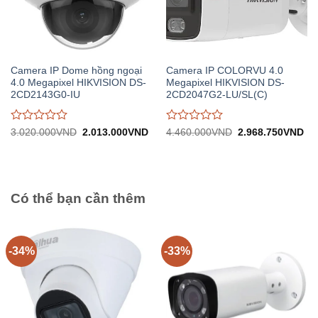
Camera IP Dome hồng ngoại
Camera IP COLORVU 4.0
4.0 Megapixel HIKVISION DS-
Megapixel HIKVISION DS-
2CD2143G0-IU
2CD2047G2-LU/SL(C)
Được
Được
Giá
Giá
Giá
Gi
3.020.000
VND
2.013.000
VND
4.460.000
VND
2.968.750
VND
gốc:
hiện
gốc:
hiệ
đánh
đánh
3.020.000VND.
tại:
4.460.000VND.
tại:
giá
giá
2.013.000VND.
2.
0
0
trên
trên
5
5
Có thể bạn cần thêm
-34%
-33%