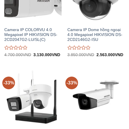
Camera IP COLORVU 4.0
Camera IP Dome hồng ngoại
Megapixel IP HIKVISION DS-
4.0 Megapixel HIKVISION DS-
2CD2047G2-LU/SL(C)
2CD2146G2-ISU
Được
Được
Giá
Giá
Giá
Gi
4.700.000
VND
3.130.000
VND
3.850.000
VND
2.563.000
VND
gốc:
hiện
gốc:
hiệ
đánh
đánh
4.700.000VND.
tại:
3.850.000VND.
tại:
giá
giá
3.130.000VND.
2.
0
0
trên
trên
5
5
-33%
-33%