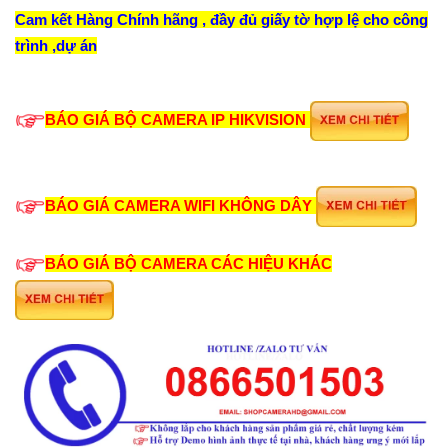
Cam kết Hàng Chính hãng , đầy đủ giấy tờ hợp lệ cho công
trình ,dự án
BÁO GIÁ BỘ CAMERA IP HIKVISION
BÁO GIÁ CAMERA WIFI KHÔNG DÂY
BÁO GIÁ BỘ CAMERA CÁC HIỆU KHÁC