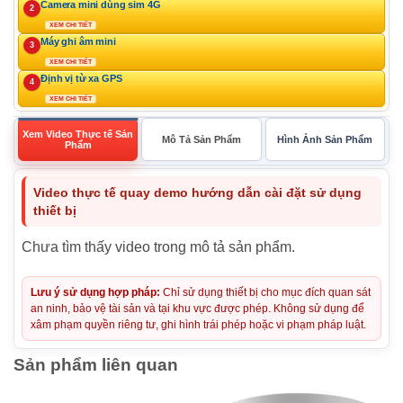
Camera mini dùng sim 4G
2
XEM CHI TIẾT
Máy ghi âm mini
3
XEM CHI TIẾT
Định vị từ xa GPS
4
XEM CHI TIẾT
Xem Video Thực tế Sản
Mô Tả Sản Phẩm
Hình Ảnh Sản Phẩm
Phẩm
Video thực tế quay demo hướng dẫn cài đặt sử dụng
thiết bị
Chưa tìm thấy video trong mô tả sản phẩm.
Lưu ý sử dụng hợp pháp:
Chỉ sử dụng thiết bị cho mục đích quan sát
an ninh, bảo vệ tài sản và tại khu vực được phép. Không sử dụng để
xâm phạm quyền riêng tư, ghi hình trái phép hoặc vi phạm pháp luật.
Sản phẩm liên quan