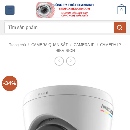
Bỏ
0
qua
nội
Tìm
dung
kiếm:
Trang chủ
/
CAMERA QUAN SÁT
/
CAMERA IP
/
CAMERA IP
HIKVISION
-34%