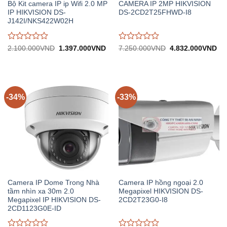
Bộ Kit camera IP ip Wifi 2.0 MP
CAMERA IP 2MP HIKVISION
IP HIKVISION DS-
DS-2CD2T25FHWD-I8
J142I/NKS422W02H
Được
Được
Giá
Giá
Giá
Gi
2.100.000
VND
1.397.000
VND
7.250.000
VND
4.832.000
VND
gốc:
hiện
gốc:
hiệ
đánh
đánh
2.100.000VND.
tại:
7.250.000VND.
tại:
giá
giá
1.397.000VND.
4.
0
0
trên
trên
5
5
-34%
-33%
Camera IP Dome Trong Nhà
Camera IP hồng ngoại 2.0
tầm nhìn xa 30m 2.0
Megapixel HIKVISION DS-
Megapixel IP HIKVISION DS-
2CD2T23G0-I8
2CD1123G0E-ID