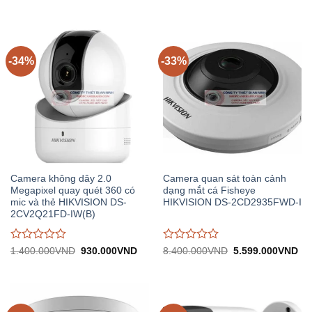
gốc:
hiện
gốc:
hiệ
đánh
đánh
3.670.000VND.
tại:
2.120.000VND.
tại:
giá
giá
2.442.000VND.
1.
0
0
trên
trên
5
5
-34%
-33%
Camera không dây 2.0
Camera quan sát toàn cảnh
Megapixel quay quét 360 có
dạng mắt cá Fisheye
mic và thẻ HIKVISION DS-
HIKVISION DS-2CD2935FWD-I
2CV2Q21FD-IW(B)
Được
Được
Giá
Giá
Giá
Gi
1.400.000
VND
930.000
VND
8.400.000
VND
5.599.000
VND
gốc:
hiện
gốc:
hiệ
đánh
đánh
1.400.000VND.
tại:
8.400.000VND.
tại:
giá
giá
930.000VND.
5.
0
0
trên
trên
5
5