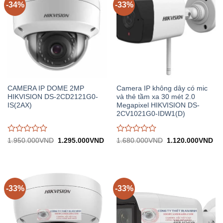
-34%
-33%
CAMERA IP DOME 2MP
Camera IP không dây có mic
HIKVISION DS-2CD2121G0-
và thẻ tầm xa 30 mét 2.0
IS(2AX)
Megapixel HIKVISION DS-
2CV1021G0-IDW1(D)
Được
Được
Giá
Giá
Giá
Gi
1.950.000
VND
1.295.000
VND
1.680.000
VND
1.120.000
VND
gốc:
hiện
gốc:
hiệ
đánh
đánh
1.950.000VND.
tại:
1.680.000VND.
tại:
giá
giá
1.295.000VND.
1.
0
0
trên
trên
5
5
-33%
-33%