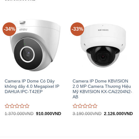
gốc:
hiện
1.310.000VND.
tại:
giá
giá
50.630.000VND.
tại:
868.
0
0
33.750.000VND.
trên
trên
5
5
-34%
-33%
Camera IP Dome Có Dây
Camera IP Dome KBVISION
không dây 4.0 Megapixel IP
2.0 MP Camera Thương Hiệu
DAHUA IPC-T42EP
Mỹ KBVISION KX-CAi2204N2-
AB
Được
Được
Giá
Giá
Giá
Gi
1.370.000
VND
910.000
VND
3.190.000
VND
2.126.000
VND
gốc:
hiện
gốc:
hiệ
đánh
đánh
1.370.000VND.
tại:
3.190.000VND.
tại:
giá
giá
910.000VND.
2.
0
0
trên
trên
5
5