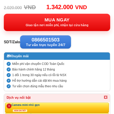
Giá
Giá
1.342.000
VND
VND
2.020.000
gốc:
hiện
2.020.000VND.
tại:
MUA NGAY
1.342.00
Giao tận nơi miễn phí, nhận tại cửa hàng
0866501503
SDT/Zalo
Tư vấn trực tuyến 24/7
🎁
Khuyến mãi
Miễn phí vận chuyển COD Toàn Quốc
Bảo hành chính hãng 12 tháng
1 đổi 1 trong 30 ngày nếu có lỗi từ NSX
Hỗ trợ hướng dẫn cài đặt khi mua hàng
Tư vấn chọn đúng mẫu theo nhu cầu
💥
Dịch vụ nổi bật
Camera mini nhỏ gọn
1
XEM CHI TIẾT