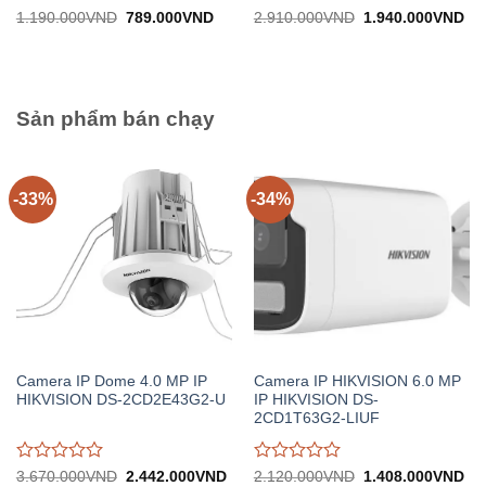
Được
Được
Giá
Giá
Giá
Gi
1.190.000
VND
789.000
VND
2.910.000
VND
1.940.000
VND
gốc:
hiện
gốc:
hiệ
đánh
đánh
1.190.000VND.
tại:
2.910.000VND.
tại:
giá
giá
789.000VND.
1.
0
0
trên
trên
5
5
Sản phẩm bán chạy
-33%
-34%
Camera IP Dome 4.0 MP IP
Camera IP HIKVISION 6.0 MP
HIKVISION DS-2CD2E43G2-U
IP HIKVISION DS-
2CD1T63G2-LIUF
Được
Được
Giá
Giá
Giá
Gi
3.670.000
VND
2.442.000
VND
2.120.000
VND
1.408.000
VND