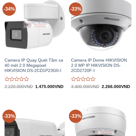
-34%
-33%
Camera IP Quay Quét Tầm xa
Camera IP Dome HIKVISION
40 mét 2.0 Megapixel
2.0 MP IP HIKVISION DS-
HIKVISION DS-2CD1P23G0-I
2CD2720F-I
Được
Được
Giá
Giá
Giá
Gi
2.220.000
VND
1.475.000
VND
3.400.000
VND
2.266.000
VND
gốc:
hiện
gốc:
hiệ
đánh
đánh
2.220.000VND.
tại:
3.400.000VND.
tại:
giá
giá
1.475.000VND.
2.
0
0
trên
trên
5
5
-33%
-33%