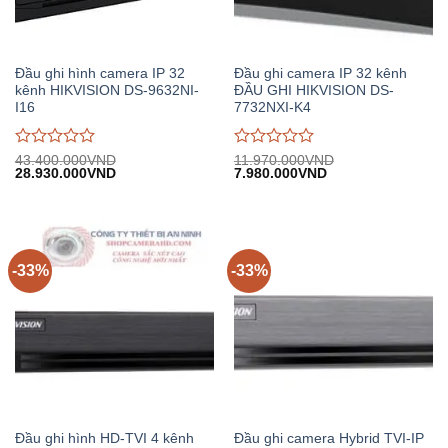
Đầu ghi hình camera IP 32
Đầu ghi camera IP 32 kênh
kênh HIKVISION DS-9632NI-
ĐẦU GHI HIKVISION DS-
I16
7732NXI-K4
Được
Được
43.400.000
VND
11.970.000
VND
Giá
Giá
Giá
Giá
28.930.000
VND
7.980.000
VND
đánh
đánh
gốc:
hiện
gốc:
hiện
giá
giá
43.400.000VND.
tại:
11.970.000VND.
tại:
0
0
28.930.000VND.
7.980.000VND.
trên
trên
5
5
-33%
-33%
Đầu ghi hình HD-TVI 4 kênh
Đầu ghi camera Hybrid TVI-IP