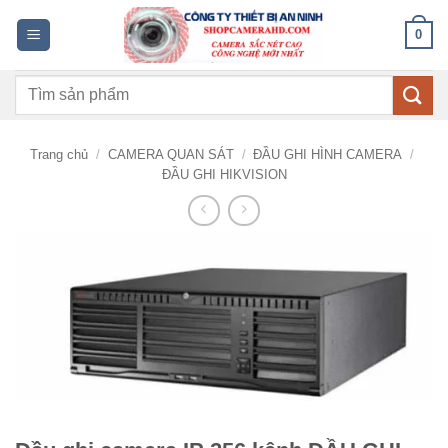
Bỏ
0
qua
nội
Tìm
dung
kiếm:
Trang chủ
/
CAMERA QUAN SÁT
/
ĐẦU GHI HÌNH CAMERA
/
ĐẦU GHI HIKVISION