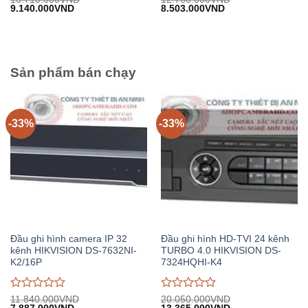
Giá
Giá
Giá
Giá
9.140.000
VND
8.503.000
VND
đánh
đánh
gốc:
hiện
gốc:
hiện
giá
giá
13.710.000VND.
tại:
12.760.000VND.
tại:
0
0
9.140.000VND.
8.503.000VND.
trên
trên
5
5
Sản phẩm bán chạy
-33%
-33%
Đầu ghi hình camera IP 32
Đầu ghi hình HD-TVI 24 kênh
kênh HIKVISION DS-7632NI-
TURBO 4.0 HIKVISION DS-
K2/16P
7324HQHI-K4
Được
Được
11.840.000
VND
20.050.000
VND
Giá
Giá
Giá
Giá