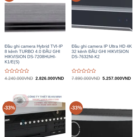
Đầu ghi camera Hybrid TVI-IP
Đầu ghi camera IP Ultra HD 4K
8 kênh TURBO 4.0 ĐẦU GHI
32 kênh ĐẦU GHI HIKVISION
HIKVISION DS-7208HUHI-
DS-7632NI-K2
K1/E(S)
Được
Được
Giá
Giá
Giá
Gi
4.240.000
VND
2.826.000
VND
7.890.000
VND
5.257.000
VND
gốc:
hiện
gốc:
hiệ
đánh
đánh
4.240.000VND.
tại:
7.890.000VND.
tại:
giá
giá
2.826.000VND.
5.
0
0
trên
trên
5
5
-33%
-33%