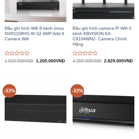
Đầu ghi hình Wifi 8 kênh Imou
Đầu ghi hình camera IP Wifi 4
NVR1108HS-W-S2 6MP Add 8
kênh KBVISION KX-
Camera Wifi
C8104WN2- Camera Chính
Hãng
Được
Được
Giá
Giá
Giá
Gi
1.810.000
VND
1.205.000
VND
4.250.000
VND
2.829.000
VND
gốc:
hiện
gốc:
hiệ
đánh
đánh
1.810.000VND.
tại:
4.250.000VND.
tại:
giá
giá
1.205.000VND.
2.
0
0
trên
trên
5
5
-33%
-33%