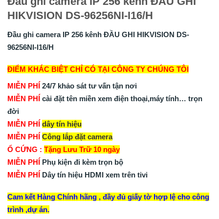
Đầu ghi camera IP 256 kênh ĐẦU GHI
HIKVISION DS-96256NI-I16/H
Đầu ghi camera IP 256 kênh ĐẦU GHI HIKVISION DS-
96256NI-I16/H
ĐIỂM KHÁC BIỆT CHỈ CÓ TẠI CÔNG TY CHÚNG TÔI
MIỄN PHÍ
24/7 khảo sát tư vấn tận nơi
MIỄN PHÍ
cài đặt tên miền xem điện thoại,máy tính… trọn
đời
MIỄN PHÍ
dây tín hiệu
MIỄN PHÍ
Công lắp đặt camera
Ổ CỨNG :
Tặng Lưu Trữ 10 ngày
MIỄN PHÍ
Phụ kiện đi kèm trọn bộ
MIỄN PHÍ
Dây tín hiệu HDMI xem trên tivi
Cam kết Hàng Chính hãng , đầy đủ giấy tờ hợp lệ cho công
trình ,dự án.