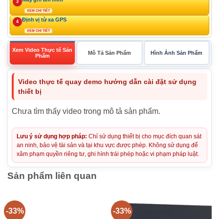
3
XEM CHI TIẾT
Định vị từ xa GPS
4
XEM CHI TIẾT
Xem Video Thực tế Sản
Mô Tả Sản Phẩm
Hình Ảnh Sản Phẩm
Phẩm
Video thực tế quay demo hướng dẫn cài đặt sử dụng
thiết bị
Chưa tìm thấy video trong mô tả sản phẩm.
Lưu ý sử dụng hợp pháp:
Chỉ sử dụng thiết bị cho mục đích quan sát
an ninh, bảo vệ tài sản và tại khu vực được phép. Không sử dụng để
xâm phạm quyền riêng tư, ghi hình trái phép hoặc vi phạm pháp luật.
Sản phẩm liên quan
-33%
-33%