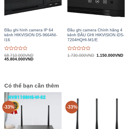
Đầu ghi hình camera IP 64
Đầu ghi camera Chính hãng 4
kênh HIKVISION DS-9664NI-
kênh ĐẦU GHI HIKVISION iDS-
I16
7204HQHI-M1/E
Được
Được
Giá
Gi
68.710.000
VND
1.730.000
VND
1.150.000
VND
Giá
Giá
gốc:
hiệ
45.804.000
VND
đánh
đánh
gốc:
hiện
1.730.000VND.
tại:
giá
giá
68.710.000VND.
tại:
1.
0
0
45.804.000VND.
trên
trên
5
5
Có thể bạn cần thêm
-33%
-33%