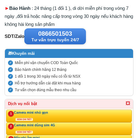
►
Bảo Hành
: 24 tháng (1 đổi 1 ), di dời miễn phí trong vòng 7
ngày ,đổi trả hoặc nâng cấp trong vòng 30 ngày nếu khách hàng
không hài lòng sản phẩm
0866501503
SDT/Zalo
Tư vấn trực tuyến 24/7
🎁
Khuyến mãi
Miễn phí vận chuyển COD Toàn Quốc
Bảo hành chính hãng 12 tháng
1 đổi 1 trong 30 ngày nếu có lỗi từ NSX
Hỗ trợ hướng dẫn cài đặt khi mua hàng
Tư vấn chọn đúng mẫu theo nhu cầu
💥
Dịch vụ nổi bật
Camera mini nhỏ gọn
1
XEM CHI TIẾT
Camera mini dùng sim 4G
2
XEM CHI TIẾT
Máy ghi âm mini