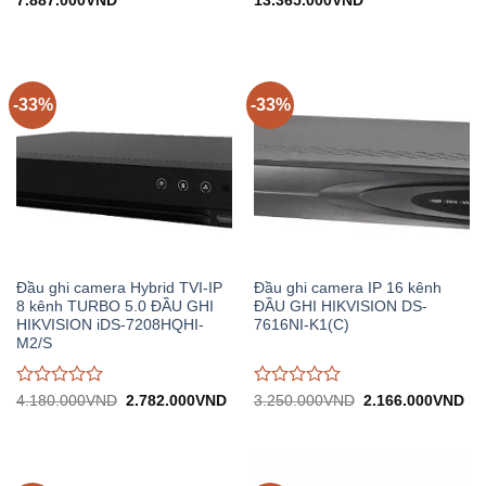
7.887.000
VND
13.365.000
VND
đánh
đánh
gốc:
hiện
gốc:
hiện
giá
giá
11.840.000VND.
tại:
20.050.000VND.
tại:
0
0
7.887.000VND.
13.365.000VND.
trên
trên
5
5
-33%
-33%
Đầu ghi camera Hybrid TVI-IP
Đầu ghi camera IP 16 kênh
8 kênh TURBO 5.0 ĐẦU GHI
ĐẦU GHI HIKVISION DS-
HIKVISION iDS-7208HQHI-
7616NI-K1(C)
M2/S
Được
Được
Giá
Giá
Giá
Gi
4.180.000
VND
2.782.000
VND
3.250.000
VND
2.166.000
VND
gốc:
hiện
gốc:
hiệ
đánh
đánh
4.180.000VND.
tại:
3.250.000VND.
tại:
giá
giá
2.782.000VND.
2.
0
0
trên
trên