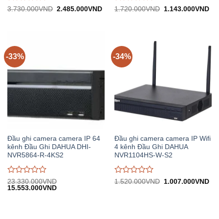
Được
Được
Giá
Giá
Giá
Gi
3.730.000
VND
2.485.000
VND
1.720.000
VND
1.143.000
VND
gốc:
hiện
gốc:
hiệ
đánh
đánh
3.730.000VND.
tại:
1.720.000VND.
tại:
giá
giá
2.485.000VND.
1.
0
0
trên
trên
5
5
-33%
-34%
Đầu ghi camera camera IP 64
Đầu ghi camera camera IP Wifi
kênh Đầu Ghi DAHUA DHI-
4 kênh Đầu Ghi DAHUA
NVR5864-R-4KS2
NVR1104HS-W-S2
Được
Được
Giá
Gi
23.330.000
VND
1.520.000
VND
1.007.000
VND
Giá
Giá
gốc:
hiệ
15.553.000
VND
đánh
đánh
gốc:
hiện
1.520.000VND.
tại:
giá
giá
23.330.000VND.
tại:
1.
0
0
15.553.000VND.
trên
trên