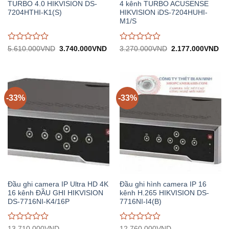
TURBO 4.0 HIKVISION DS-
4 kênh TURBO ACUSENSE
7204HTHI-K1(S)
HIKVISION iDS-7204HUHI-
M1/S
Được
Được
Giá
Giá
Giá
Gi
5.610.000
VND
3.740.000
VND
3.270.000
VND
2.177.000
VND
gốc:
hiện
gốc:
hiệ
đánh
đánh
5.610.000VND.
tại:
3.270.000VND.
tại:
giá
giá
3.740.000VND.
2.
0
0
trên
trên
5
5
-33%
-33%
Đầu ghi camera IP Ultra HD 4K
Đầu ghi hình camera IP 16
16 kênh ĐẦU GHI HIKVISION
kênh H.265 HIKVISION DS-
DS-7716NI-K4/16P
7716NI-I4(B)
Được
Được
13.710.000
VND
12.760.000
VND