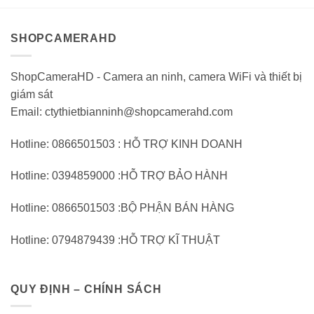
5
5
SHOPCAMERAHD
ShopCameraHD - Camera an ninh, camera WiFi và thiết bị
giám sát
Email: ctythietbianninh@shopcamerahd.com
Hotline: 0866501503 : HỖ TRỢ KINH DOANH
Hotline: 0394859000 :HỖ TRỢ BẢO HÀNH
Hotline: 0866501503 :BỘ PHẬN BÁN HÀNG
Hotline: 0794879439 :HỖ TRỢ KĨ THUẬT
QUY ĐỊNH – CHÍNH SÁCH