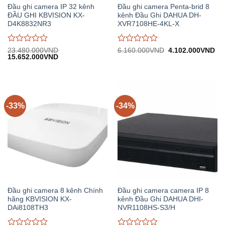
Đầu ghi camera IP 32 kênh
Đầu ghi camera Penta-brid 8
ĐẦU GHI KBVISION KX-
kênh Đầu Ghi DAHUA DH-
D4K8832NR3
XVR7108HE-4KL-X
Được
Được
Giá
Gi
23.480.000
VND
6.160.000
VND
4.102.000
VND
Giá
Giá
gốc:
hiệ
15.652.000
VND
đánh
đánh
gốc:
hiện
6.160.000VND.
tại:
giá
giá
23.480.000VND.
tại:
4.
0
0
15.652.000VND.
trên
trên
5
5
-33%
-34%
Đầu ghi camera 8 kênh Chính
Đầu ghi camera camera IP 8
hãng KBVISION KX-
kênh Đầu Ghi DAHUA DHI-
DAi8108TH3
NVR1108HS-S3/H