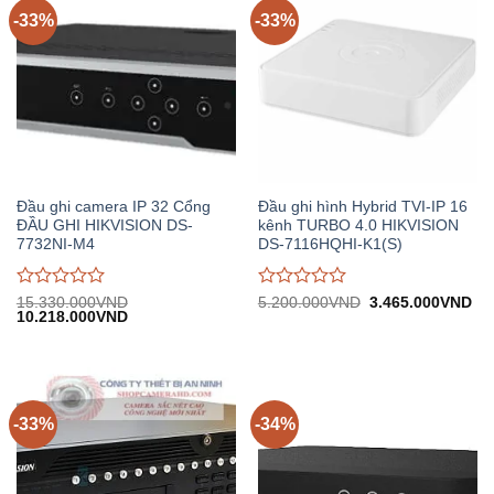
5
5
-33%
-33%
Đầu ghi camera IP 32 Cổng
Đầu ghi hình Hybrid TVI-IP 16
ĐẦU GHI HIKVISION DS-
kênh TURBO 4.0 HIKVISION
7732NI-M4
DS-7116HQHI-K1(S)
Được
Được
Giá
Gi
15.330.000
VND
5.200.000
VND
3.465.000
VND
Giá
Giá
gốc:
hiệ
10.218.000
VND
đánh
đánh
gốc:
hiện
5.200.000VND.
tại:
giá
giá
15.330.000VND.
tại:
3.
0
0
10.218.000VND.
trên
trên
5
5
-33%
-34%