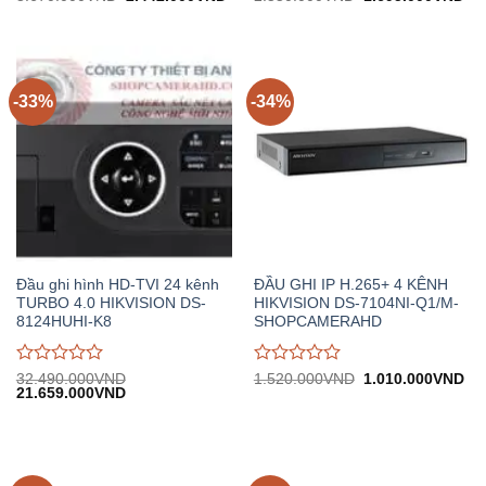
gốc:
hiện
gốc:
hiệ
đánh
đánh
3.670.000VND.
tại:
2.550.000VND.
tại:
giá
giá
2.442.000VND.
1.
0
0
trên
trên
5
5
-33%
-34%
Đầu ghi hình HD-TVI 24 kênh
ĐẦU GHI IP H.265+ 4 KÊNH
TURBO 4.0 HIKVISION DS-
HIKVISION DS-7104NI-Q1/M-
8124HUHI-K8
SHOPCAMERAHD
Được
Được
Giá
Gi
32.490.000
VND
1.520.000
VND
1.010.000
VND
Giá
Giá
gốc:
hiệ
21.659.000
VND
đánh
đánh
gốc:
hiện
1.520.000VND.
tại:
giá
giá
32.490.000VND.
tại:
1.
0
0
21.659.000VND.
trên
trên
5
5