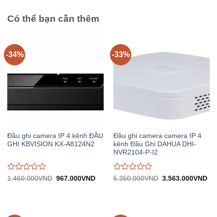
5
5
Có thể bạn cần thêm
-34%
-33%
Đầu ghi camera IP 4 kênh ĐẦU
Đầu ghi camera camera IP 4
GHI KBVISION KX-A8124N2
kênh Đầu Ghi DAHUA DHI-
NVR2104-P-I2
Được
Được
Giá
Giá
Giá
Gi
1.460.000
VND
967.000
VND
5.350.000
VND
3.563.000
VND
gốc:
hiện
gốc:
hiệ
đánh
đánh
1.460.000VND.
tại:
5.350.000VND.
tại:
giá
giá
967.000VND.
3.
0
0
trên
trên
5
5