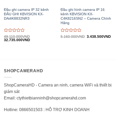
Đầu ghi camera IP 32 kênh
Đầu ghi hình camera IP 16
ĐẦU GHI KBVISION KX-
kênh KBVISION KX-
DAi4K8832NR3
C4K8216SN2 – Camera Chính
Hãng
Được
Được
Giá
Gi
49.110.000
VND
5.160.000
VND
3.438.500
VND
Giá
Giá
gốc:
hiệ
32.735.000
VND
đánh
đánh
gốc:
hiện
5.160.000VND.
tại:
giá
giá
49.110.000VND.
tại:
3.
0
0
32.735.000VND.
trên
trên
5
5
SHOPCAMERAHD
ShopCameraHD - Camera an ninh, camera WiFi và thiết bị
giám sát
Email: ctythietbianninh@shopcamerahd.com
Hotline: 0866501503 : HỖ TRỢ KINH DOANH