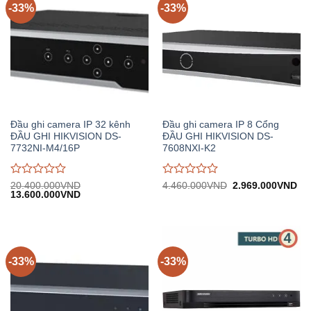
-33%
-33%
Đầu ghi camera IP 32 kênh
Đầu ghi camera IP 8 Cổng
ĐẦU GHI HIKVISION DS-
ĐẦU GHI HIKVISION DS-
7732NI-M4/16P
7608NXI-K2
Được
Được
Giá
Gi
20.400.000
VND
4.460.000
VND
2.969.000
VND
Giá
Giá
gốc:
hiệ
13.600.000
VND
đánh
đánh
gốc:
hiện
4.460.000VND.
tại:
giá
giá
20.400.000VND.
tại:
2.
0
0
13.600.000VND.
trên
trên
5
5
-33%
-33%