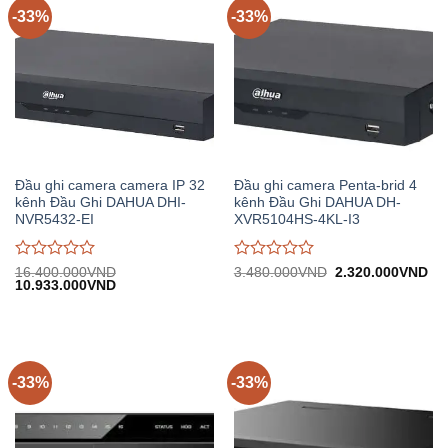
-33%
-33%
Đầu ghi camera camera IP 32
Đầu ghi camera Penta-brid 4
kênh Đầu Ghi DAHUA DHI-
kênh Đầu Ghi DAHUA DH-
NVR5432-EI
XVR5104HS-4KL-I3
Được
Được
Giá
Gi
16.400.000
VND
3.480.000
VND
2.320.000
VND
Giá
Giá
gốc:
hiệ
10.933.000
VND
đánh
đánh
gốc:
hiện
3.480.000VND.
tại:
giá
giá
16.400.000VND.
tại:
2.
0
0
10.933.000VND.
trên
trên
5
5
-33%
-33%