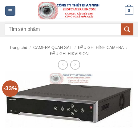
Bỏ
0
qua
nội
Tìm
dung
kiếm:
Trang chủ
/
CAMERA QUAN SÁT
/
ĐẦU GHI HÌNH CAMERA
/
ĐẦU GHI HIKVISION
-33%