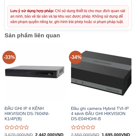
Lưu ý sử dụng hợp pháp:
Chỉ sử dụng thiết bị cho mục đích quan sát
an ninh, bảo vệ tài sản và tại khu vực được phép. Không sử dụng để
xâm phạm quyền riêng tư, ghi hình trái phép hoặc vi phạm pháp luật.
Sản phẩm liên quan
-33%
-34%
ĐẦU GHI IP 4 KÊNH
Đầu ghi camera Hybrid TVI-IP
HIKVISION DS-7604NI-
4 kênh ĐẦU GHI HIKVISION
K1/4P(B)
DS-E04HGHI-B
Được
Được
Giá
Giá
Giá
Gi
3.670.000
VND
2.442.000
VND
2.550.000
VND
1.695.000
VND