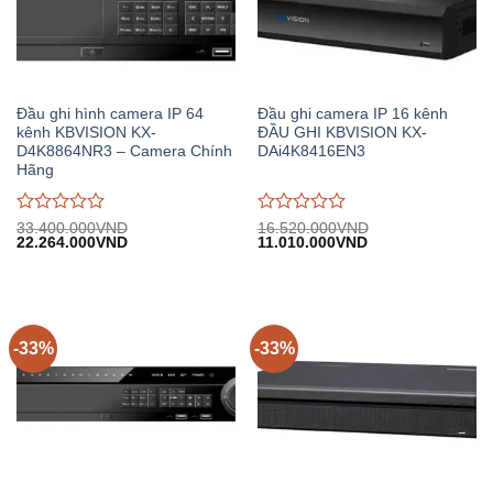
Đầu ghi hình camera IP 64
Đầu ghi camera IP 16 kênh
kênh KBVISION KX-
ĐẦU GHI KBVISION KX-
D4K8864NR3 – Camera Chính
DAi4K8416EN3
Hãng
Được
Được
33.400.000
VND
16.520.000
VND
Giá
Giá
Giá
Giá
22.264.000
VND
11.010.000
VND
đánh
đánh
gốc:
hiện
gốc:
hiện
giá
giá
33.400.000VND.
tại:
16.520.000VND.
tại:
0
0
22.264.000VND.
11.010.000VND.
trên
trên
5
5
-33%
-33%