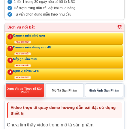
1 đổi 1 trong 30 ngày nếu có lỗi từ NSX
Hỗ trợ hướng dẫn cài đặt khi mua hàng
Tư vấn chọn đúng mẫu theo nhu cầu
💥
Dịch vụ nổi bật
Camera mini nhỏ gọn
1
XEM CHI TIẾT
Camera mini dùng sim 4G
2
XEM CHI TIẾT
Máy ghi âm mini
3
XEM CHI TIẾT
Định vị từ xa GPS
4
XEM CHI TIẾT
Xem Video Thực tế Sản
Mô Tả Sản Phẩm
Hình Ảnh Sản Phẩm
Phẩm
Video thực tế quay demo hướng dẫn cài đặt sử dụng
thiết bị
Chưa tìm thấy video trong mô tả sản phẩm.