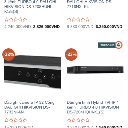
8 kênh TURBO 4.0 ĐẦU GHI
ĐẦU GHI HIKVISION DS-
HIKVISION DS-7208HUHI-
7716NXI-K4
K1/E(S)
Được
Được
Giá
Giá
Giá
Gi
4.240.000
VND
2.826.000
VND
9.380.000
VND
6.250.000
VND
gốc:
hiện
gốc:
hiệ
đánh
đánh
4.240.000VND.
tại:
9.380.000VND.
tại:
giá
giá
2.826.000VND.
6.
0
0
trên
trên
5
5
-33%
-33%
Đầu ghi camera IP 32 Cổng
Đầu ghi hình Hybrid TVI-IP 4
ĐẦU GHI HIKVISION DS-
kênh TURBO 4.0 HIKVISION
7732NI-M4
DS-7204HQHI-K1(S)
Được
Được
Giá
Gi
15.330.000
VND
2.340.000
VND
1.560.000
VND