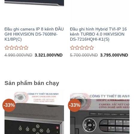
Đầu ghi camera IP 8 kênh ĐẦU
Đầu ghi hình Hybrid TVI-IP 16
GHI HIKVISION DS-7608NI-
kênh TURBO 4.0 HIKVISION
K1/8P(C)
DS-7216HQHI-K1(S)
Được
Được
Giá
Giá
Giá
Gi
4.990.000
VND
3.321.000
VND
5.700.000
VND
3.795.000
VND
gốc:
hiện
gốc:
hiệ
đánh
đánh
4.990.000VND.
tại:
5.700.000VND.
tại:
giá
giá
3.321.000VND.
3.
0
0
trên
trên
5
5
Sản phẩm bán chạy
-33%
-33%