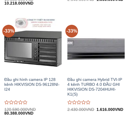
Giá
Giá
gốc:
hiệ
10.218.000
VND
đánh
đánh
gốc:
hiện
2.340.000VND.
tại:
giá
giá
15.330.000VND.
tại:
1.
0
0
10.218.000VND.
trên
trên
5
5
-33%
-33%
Đầu ghi hình camera IP 128
Đầu ghi camera Hybrid TVI-IP
kênh HIKVISION DS-96128NI-
4 kênh TURBO 4.0 ĐẦU GHI
I24
HIKVISION DS-7204HUHI-
K1(S)
Được
Được
Giá
Gi
120.590.000
VND
2.430.000
VND
1.616.000
VND
Giá
Giá
gốc:
hiệ
80.388.000
VND
đánh
đánh
gốc:
hiện
2.430.000VND.
tại:
giá
giá
120.590.000VND.
tại:
1.
0
0
80.388.000VND.
trên
trên