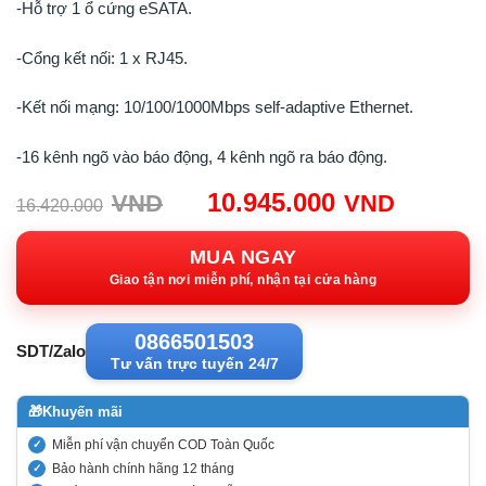
-Hỗ trợ 1 ổ cứng eSATA.
-Cổng kết nối: 1 x RJ45.
-Kết nối mạng: 10/100/1000Mbps self-adaptive Ethernet.
-16 kênh ngõ vào báo động, 4 kênh ngõ ra báo động.
Giá
Giá
10.945.000
VND
VND
16.420.000
gốc:
hiện
16.420.000VND.
tại:
MUA NGAY
10.945
Giao tận nơi miễn phí, nhận tại cửa hàng
0866501503
SDT/Zalo
Tư vấn trực tuyến 24/7
🎁
Khuyến mãi
Miễn phí vận chuyển COD Toàn Quốc
Bảo hành chính hãng 12 tháng