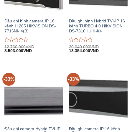
Đầu ghi hình camera IP 16
Đầu ghi hình Hybrid TVI-IP 16
kênh H.265 HIKVISION DS-
kênh TURBO 4.0 HIKVISION
7716NI-I4(B)
DS-7316HUHI-K4
Được
Được
12.760.000
VND
20.040.000
VND
Giá
Giá
Giá
Giá
8.503.000
VND
13.354.000
VND
đánh
đánh
gốc:
hiện
gốc:
hiện
giá
giá
12.760.000VND.
tại:
20.040.000VND.
tại:
0
0
8.503.000VND.
13.354.000VND.
trên
trên
5
5
-33%
-33%
Đầu ghi camera Hybrid TVI-IP
Đầu ghi camera IP 16 kênh