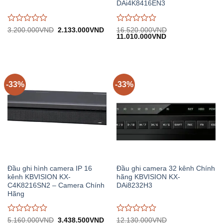
DAi4K8416EN3
Được
Được
Giá
Giá
3.200.000
VND
2.133.000
VND
16.520.000
VND
gốc:
hiện
Giá
Giá
11.010.000
VND
đánh
đánh
3.200.000VND.
tại:
gốc:
hiện
giá
giá
2.133.000VND.
16.520.000VND.
tại:
0
0
11.010.000VND.
trên
trên
5
5
-33%
-33%
Đầu ghi hình camera IP 16
Đầu ghi camera 32 kênh Chính
kênh KBVISION KX-
hãng KBVISION KX-
C4K8216SN2 – Camera Chính
DAi8232H3
Hãng
Được
Được
Giá
Giá
5.160.000
VND
3.438.500
VND
12.130.000
VND