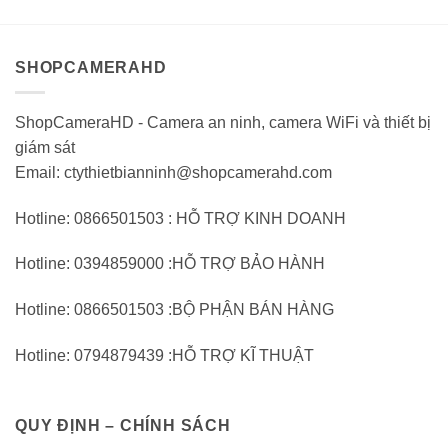
5
5
SHOPCAMERAHD
ShopCameraHD - Camera an ninh, camera WiFi và thiết bị
giám sát
Email: ctythietbianninh@shopcamerahd.com
Hotline: 0866501503 : HỖ TRỢ KINH DOANH
Hotline: 0394859000 :HỖ TRỢ BẢO HÀNH
Hotline: 0866501503 :BỘ PHẬN BÁN HÀNG
Hotline: 0794879439 :HỖ TRỢ KĨ THUẬT
QUY ĐỊNH – CHÍNH SÁCH