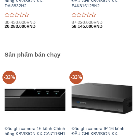
hãng KBVISION KX-
ĐẦU GHI KBVISION KX-
DAi8832H2
E4K816128N2
Được
Được
30.430.000
VND
87.220.000
VND
Giá
Giá
Giá
Giá
20.283.000
VND
58.145.000
VND
đánh
đánh
gốc:
hiện
gốc:
hiện
giá
giá
30.430.000VND.
tại:
87.220.000VND.
tại:
0
0
20.283.000VND.
58.145.000VND.
trên
trên
5
5
Sản phẩm bán chạy
-33%
-33%
Đầu ghi camera 16 kênh Chính
Đầu ghi camera IP 16 kênh
hãng KBVISION KX-CAi7116H1
ĐẦU GHI KBVISION KX-