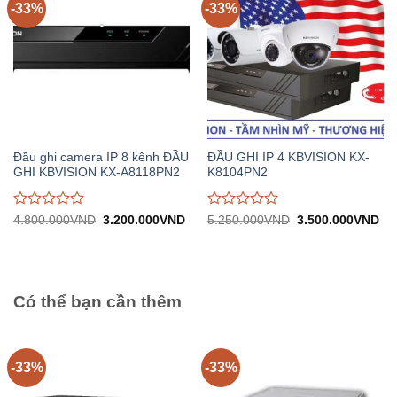
-33%
-33%
Đầu ghi camera IP 8 kênh ĐẦU
ĐẦU GHI IP 4 KBVISION KX-
GHI KBVISION KX-A8118PN2
K8104PN2
Được
Được
Giá
Giá
Giá
Gi
4.800.000
VND
3.200.000
VND
5.250.000
VND
3.500.000
VND
gốc:
hiện
gốc:
hiệ
đánh
đánh
4.800.000VND.
tại:
5.250.000VND.
tại:
giá
giá
3.200.000VND.
3.
0
0
trên
trên
5
5
Có thể bạn cần thêm
-33%
-33%