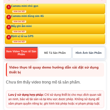
Camera mini nhỏ gọn
1
XEM CHI TIẾT
Camera mini dùng sim 4G
2
XEM CHI TIẾT
Máy ghi âm mini
3
XEM CHI TIẾT
Định vị từ xa GPS
4
XEM CHI TIẾT
Xem Video Thực tế Sản
Mô Tả Sản Phẩm
Hình Ảnh Sản Phẩm
Phẩm
Video thực tế quay demo hướng dẫn cài đặt sử dụng
thiết bị
Chưa tìm thấy video trong mô tả sản phẩm.
Lưu ý sử dụng hợp pháp:
Chỉ sử dụng thiết bị cho mục đích quan sát
an ninh, bảo vệ tài sản và tại khu vực được phép. Không sử dụng để
xâm phạm quyền riêng tư, ghi hình trái phép hoặc vi phạm pháp luật.