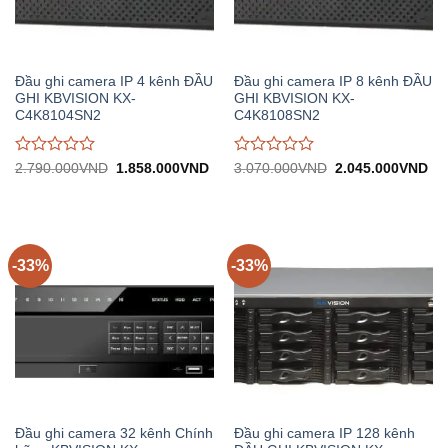
Đầu ghi camera IP 4 kênh ĐẦU
Đầu ghi camera IP 8 kênh ĐẦU
GHI KBVISION KX-
GHI KBVISION KX-
C4K8104SN2
C4K8108SN2
Được
Được
Giá
Giá
Giá
Gi
2.790.000
VND
1.858.000
VND
3.070.000
VND
2.045.000
VND
gốc:
hiện
gốc:
hiệ
đánh
đánh
2.790.000VND.
tại:
3.070.000VND.
tại:
giá
giá
1.858.000VND.
2.
0
0
trên
trên
5
5
-33%
-33%
Đầu ghi camera 32 kênh Chính
Đầu ghi camera IP 128 kênh