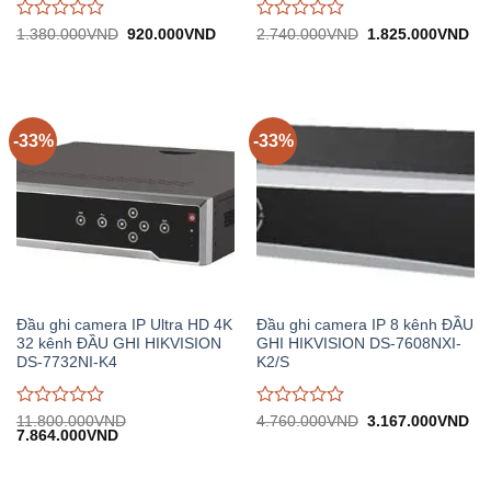
Được
Được
Giá
Giá
Giá
Gi
1.380.000
VND
920.000
VND
2.740.000
VND
1.825.000
VND
gốc:
hiện
gốc:
hiệ
đánh
đánh
1.380.000VND.
tại:
2.740.000VND.
tại:
giá
giá
920.000VND.
1.
0
0
trên
trên
5
5
-33%
-33%
Đầu ghi camera IP Ultra HD 4K
Đầu ghi camera IP 8 kênh ĐẦU
32 kênh ĐẦU GHI HIKVISION
GHI HIKVISION DS-7608NXI-
DS-7732NI-K4
K2/S
Được
Được
Giá
Gi
11.800.000
VND
4.760.000
VND
3.167.000
VND
Giá
Giá
gốc:
hiệ
7.864.000
VND
đánh
đánh
gốc:
hiện
4.760.000VND.
tại:
giá
giá
11.800.000VND.
tại:
3.
0
0
7.864.000VND.
trên
trên