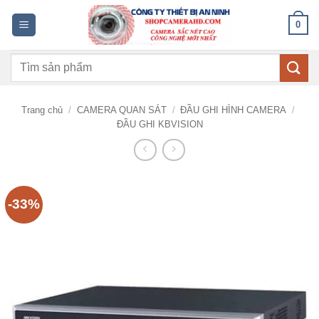
Bỏ
0
qua
nội
Tìm
dung
kiếm:
Trang chủ
/
CAMERA QUAN SÁT
/
ĐẦU GHI HÌNH CAMERA
/
ĐẦU GHI KBVISION
-33%