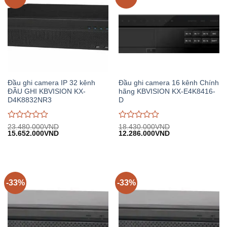
Đầu ghi camera IP 32 kênh
Đầu ghi camera 16 kênh Chính
ĐẦU GHI KBVISION KX-
hãng KBVISION KX-E4K8416-
D4K8832NR3
D
Được
Được
23.480.000
VND
18.430.000
VND
Giá
Giá
Giá
Giá
15.652.000
VND
12.286.000
VND
đánh
đánh
gốc:
hiện
gốc:
hiện
giá
giá
23.480.000VND.
tại:
18.430.000VND.
tại:
0
0
15.652.000VND.
12.286.000VND.
trên
trên
5
5
-33%
-33%