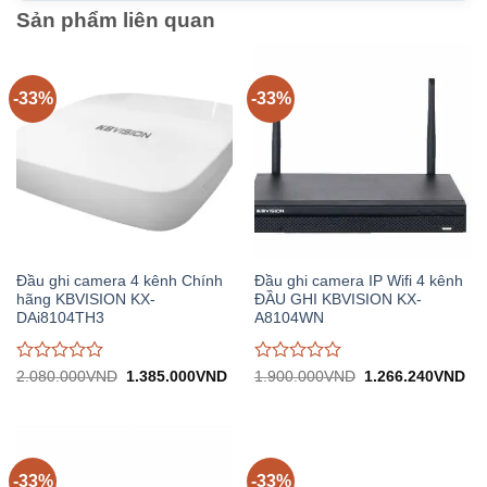
Sản phẩm liên quan
-33%
-33%
Đầu ghi camera 4 kênh Chính
Đầu ghi camera IP Wifi 4 kênh
hãng KBVISION KX-
ĐẦU GHI KBVISION KX-
DAi8104TH3
A8104WN
Được
Được
Giá
Giá
Giá
Gi
2.080.000
VND
1.385.000
VND
1.900.000
VND
1.266.240
VND
gốc:
hiện
gốc:
hiệ
đánh
đánh
2.080.000VND.
tại:
1.900.000VND.
tại:
giá
giá
1.385.000VND.
1.
0
0
trên
trên
5
5
-33%
-33%