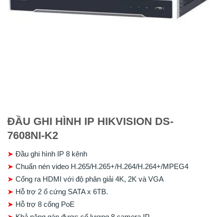
ĐẦU GHI HÌNH IP HIKVISION DS-
7608NI-K2
➤
Đầu ghi hình IP 8 kênh
➤
Chuẩn nén video H.265/H.265+/H.264/H.264+/MPEG4
➤
Cổng ra HDMI với độ phân giải 4K, 2K và VGA
➤
Hỗ trợ 2 ổ cứng SATA x 6TB.
➤
Hỗ trợ 8 cổng PoE
➤
Khả năng gán được số lượng 8 camera IP.