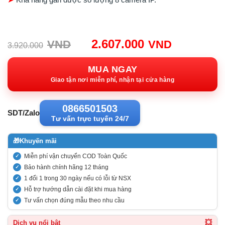
Giá
Giá
2.607.000
VND
VND
3.920.000
gốc:
hiện
3.920.000VND.
tại:
MUA NGAY
2.607.00
Giao tận nơi miễn phí, nhận tại cửa hàng
0866501503
SDT/Zalo
Tư vấn trực tuyến 24/7
🎁
Khuyến mãi
Miễn phí vận chuyển COD Toàn Quốc
Bảo hành chính hãng 12 tháng
1 đổi 1 trong 30 ngày nếu có lỗi từ NSX
Hỗ trợ hướng dẫn cài đặt khi mua hàng
Tư vấn chọn đúng mẫu theo nhu cầu
💥
Dịch vụ nổi bật