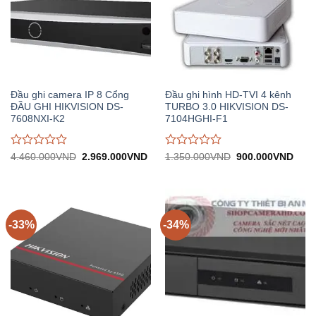
Đầu ghi camera IP 8 Cổng
Đầu ghi hình HD-TVI 4 kênh
ĐẦU GHI HIKVISION DS-
TURBO 3.0 HIKVISION DS-
7608NXI-K2
7104HGHI-F1
Được
Được
Giá
Giá
Giá
Giá
4.460.000
VND
2.969.000
VND
1.350.000
VND
900.000
VND
gốc:
hiện
gốc:
hiện
đánh
đánh
4.460.000VND.
tại:
1.350.000VND.
tại:
giá
giá
2.969.000VND.
900.
0
0
trên
trên
5
5
-33%
-34%