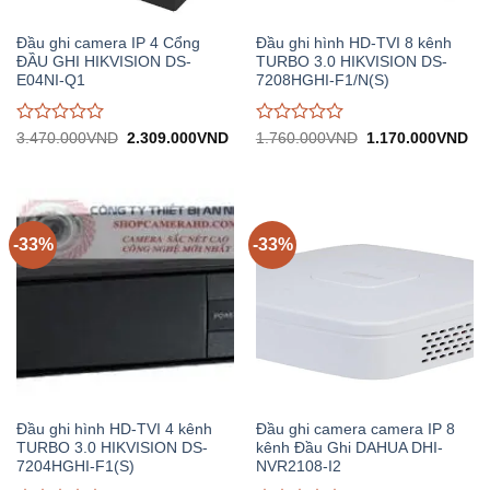
Đầu ghi camera IP 4 Cổng
Đầu ghi hình HD-TVI 8 kênh
ĐẦU GHI HIKVISION DS-
TURBO 3.0 HIKVISION DS-
E04NI-Q1
7208HGHI-F1/N(S)
Được
Được
Giá
Giá
Giá
Gi
3.470.000
VND
2.309.000
VND
1.760.000
VND
1.170.000
VND
gốc:
hiện
gốc:
hiệ
đánh
đánh
3.470.000VND.
tại:
1.760.000VND.
tại:
giá
giá
2.309.000VND.
1.
0
0
trên
trên
5
5
-33%
-33%
Đầu ghi hình HD-TVI 4 kênh
Đầu ghi camera camera IP 8
TURBO 3.0 HIKVISION DS-
kênh Đầu Ghi DAHUA DHI-
7204HGHI-F1(S)
NVR2108-I2