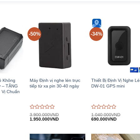
-50%
-34%
hỏ Không
Máy Định vị nghe lén trực
Thiết Bị Định Vị Nghe L
y – TẶNG
tiếp từ xa pin 30-40 ngày
DW-01 GPS mini
 Vị Chuẩn
Được
Được
3.900.000
VND
1.040.000
VND
iá
Giá
Giá
Giá
Giá
đánh
1.950.000
VND
đánh
690.000
VND
iện
gốc:
hiện
gốc:
hiện
giá
giá
i:
3.900.000VND.
tại:
1.040.000VND.
tại:
0
0
.250.000VND.
1.950.000VND.
690.000VN
trên
trên
5
5