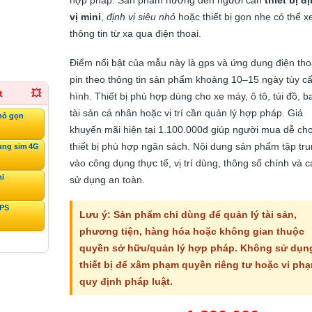
vị mini
,
định vị siêu nhỏ
hoặc thiết bị gọn nhẹ có thể 
thông tin từ xa qua điện thoại.
Điểm nổi bật của mẫu này là gps và ứng dụng điện tho
pin theo thông tin sản phẩm khoảng 10–15 ngày tùy c
t
💥
hình. Thiết bị phù hợp dùng cho xe máy, ô tô, túi đồ, ba
tài sản cá nhân hoặc vị trí cần quản lý hợp pháp. Giá
hỏ gọn
khuyến mãi hiện tại 1.100.000đ giúp người mua dễ ch
thiết bị phù hợp ngân sách. Nội dung sản phẩm tập tr
ùng sim 4G
vào công dụng thực tế, vị trí dùng, thông số chính và 
ni
sử dụng an toàn.
GPS
Lưu ý: Sản phẩm chỉ dùng để quản lý tài sản,
phương tiện, hàng hóa hoặc không gian thuộc
quyền sở hữu/quản lý hợp pháp. Không sử dụn
thiết bị để xâm phạm quyền riêng tư hoặc vi ph
quy định pháp luật.