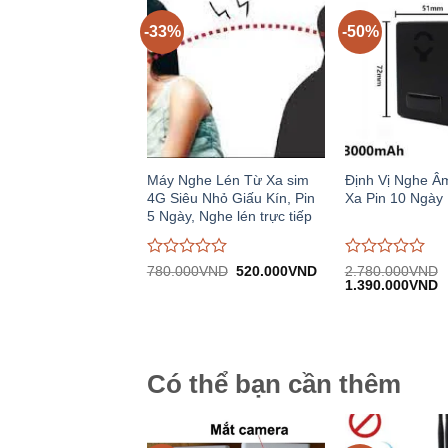
-33%
-50%
Máy Nghe Lén Từ Xa sim
Định Vị Nghe Â
4G Siêu Nhỏ Giấu Kín, Pin
Xa Pin 10 Ngày
5 Ngày, Nghe lén trực tiếp
Được
Được
Giá
Giá
780.000
VND
520.000
VND
2.780.000
VND
gốc:
hiện
Giá
G
đánh
đánh
1.390.000
VND
780.000VND.
tại:
gốc:
h
giá
giá
520.000VND.
2.780.000VND.
tạ
0
0
1
trên
trên
5
5
Có thể bạn cần thêm