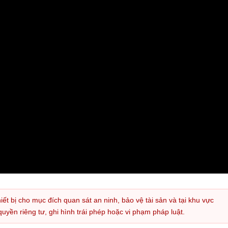
iết bị cho mục đích quan sát an ninh, bảo vệ tài sản và tại khu vực
ền riêng tư, ghi hình trái phép hoặc vi phạm pháp luật.