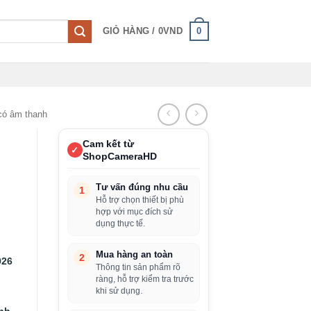
0
GIỎ HÀNG /
0
VND
có âm thanh
Cam kết từ
✓
ShopCameraHD
Tư vấn đúng nhu cầu
1
Hỗ trợ chọn thiết bị phù
hợp với mục đích sử
dụng thực tế.
Mua hàng an toàn
2
026
Thông tin sản phẩm rõ
ràng, hỗ trợ kiểm tra trước
khi sử dụng.
ịnh