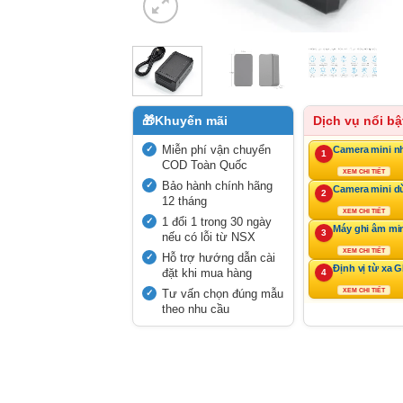
🎁
Khuyến mãi
Dịch vụ nổi bậ
Miễn phí vận chuyển
Camera mini n
1
COD Toàn Quốc
XEM CHI TIẾT
Bảo hành chính hãng
Camera mini d
2
12 tháng
XEM CHI TIẾT
1 đổi 1 trong 30 ngày
Máy ghi âm mi
3
nếu có lỗi từ NSX
XEM CHI TIẾT
Hỗ trợ hướng dẫn cài
Định vị từ xa 
đặt khi mua hàng
4
Tư vấn chọn đúng mẫu
XEM CHI TIẾT
theo nhu cầu