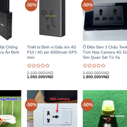
-50%
-50%
Mật Chống
Thiết bị Định vị Giấu kín 4G
Ổ Điện Đen 3 Chấu Ten
ra Ẩn Định
P10 / 4G pin 6000mah GPS
Tích Hợp Camera 4G D
mini
Sim Quan Sát Từ Xa
Được
Được
2.100.000
VND
3.600.000
VND
iá
Giá
Giá
Giá
Giá
đánh
1.050.000
VND
đánh
1.800.000
VND
iện
gốc:
hiện
gốc:
hiện
giá
giá
i:
2.100.000VND.
tại:
3.600.000VND.
tại:
0
0
.650.000VND.
1.050.000VND.
1.800.00
trên
trên
5
5
-50%
-50%