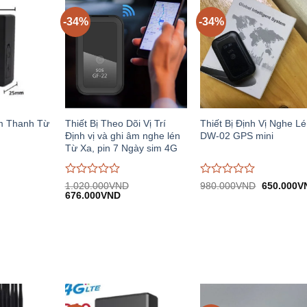
-34%
-34%
m Thanh Từ
Thiết Bị Theo Dõi Vị Trí
Thiết Bị Định Vị Nghe L
Định vị và ghi âm nghe lén
DW-02 GPS mini
Từ Xa, pin 7 Ngày sim 4G
Được
Được
Giá
1.020.000
VND
980.000
VND
650.000
V
iá
Giá
Giá
gốc:
đánh
676.000
VND
đánh
iện
gốc:
hiện
980.000V
giá
giá
i:
1.020.000VND.
tại:
0
0
.390.000VND.
676.000VND.
trên
trên
5
5