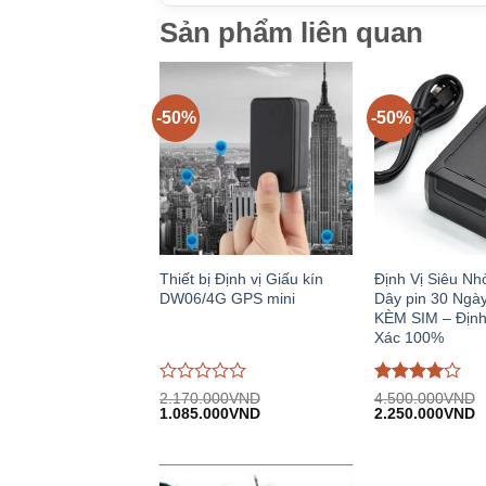
Sản phẩm liên quan
-50%
-50%
Thiết bị Định vị Giấu kín
Định Vị Siêu N
DW06/4G GPS mini
Dây pin 30 Ngà
KÈM SIM – Định
Xác 100%
Được
Được
2.170.000
VND
4.500.000
VND
Giá
Giá
Giá
G
đánh
1.085.000
VND
đánh giá
2.250.000
VND
gốc:
hiện
gốc:
h
giá
4
trên 5
2.170.000VND.
tại:
4.500.000VND.
tạ
0
1.085.000VND.
2
trên
5