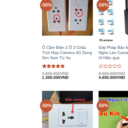
-50%
-50%
Ổ Cắm Điện 2 Ổ 3 Chấu
Giải Pháp Bảo 
Tích Hợp Camera 4G Dùng
Nghe Lén Came
Sim Xem Từ Xa
Vị Hiệu quả
Được đánh
Được
2.600.000
VND
9.300.000
VND
Giá
Giá
Giá
G
giá
1.300.000
5
trên
VND
đánh
4.650.000
VND
gốc:
hiện
gốc:
h
5
giá
2.600.000VND.
tại:
9.300.000VND.
tạ
0
1.300.000VND.
4
trên
5
-50%
-50%