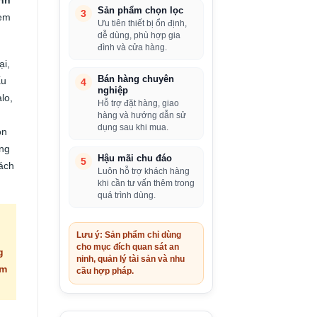
Sản phẩm chọn lọc
3
xem
Ưu tiên thiết bị ổn định,
dễ dùng, phù hợp gia
đình và cửa hàng.
ại,
Bán hàng chuyên
ấu
4
nghiệp
lo,
Hỗ trợ đặt hàng, giao
hàng và hướng dẫn sử
dụng sau khi mua.
ọn
ung
Hậu mãi chu đáo
5
cách
Luôn hỗ trợ khách hàng
khi cần tư vấn thêm trong
quá trình dùng.
Lưu ý: Sản phẩm chỉ dùng
cho mục đích quan sát an
g
ninh, quản lý tài sản và nhu
ạm
cầu hợp pháp.