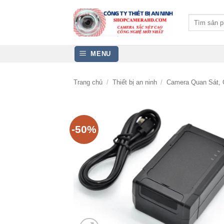
Bỏ
qua
Tìm
kiếm:
nội
dung
MENU
Trang chủ
/
Thiết bị an ninh
/
Camera Quan Sát, 
-50%