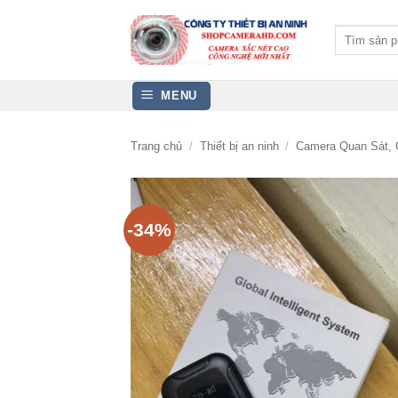
Bỏ
qua
Tìm
kiếm:
nội
dung
MENU
Trang chủ
/
Thiết bị an ninh
/
Camera Quan Sát, 
-34%