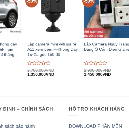
-50%
-50%
 không dây
Lắp camera mini wifi giá rẻ
Lắp Camera Ngụy Tran
Fi, pin
A11 xem đêm —Không Dây
Bảng Ổ Cắm Điện Giá r
 3 tháng
Từ Xa góc 150 độ
Được
Được
2.700.000
VND
2.900.000
VND
iá
Giá
Giá
Giá
Giá
đánh
1.350.000
VND
đánh
1.450.000
VND
iện
gốc:
hiện
gốc:
hiện
giá
giá
i:
2.700.000VND.
tại:
2.900.000VND.
tại:
0
0
.780.000VND.
1.350.000VND.
1.450.00
trên
trên
5
5
 ĐỊNH – CHÍNH SÁCH
HỖ TRỢ KHÁCH HÀNG
nh sách bảo hành
DOWNLOAD PHẦN MỀN