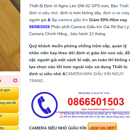
Thiết Bị Định Vị Nghe Lén DW-02 GPS mini, Bán
Thiết 
định vị siêu nhỏ
, định vị mini không dây,
định vị xe máy
người già
&
lắp camera giấu kín
Giảm 50%
Hôm nay
08/08/2026
Phân phối Camera Giấu kín Giá Rẻ Đại Lý,
Camera Chính Hãng , bảo hành 12 tháng
Quý khách muốn phòng chống trộm cắp, quản lý
nhân viên hay theo dõi định vị giáu kín con cái, đồ
vật, người già một cách bí mật, an toàn thì không 
lựa chọn nào tốt hơn ngoài việc sử dụng Thiết bị
định vị siêu nhỏ &
CAMERA MINI GIẤU KÍN NGỤY
TRANG
t
💥
hỏ gọn
ùng sim 4G
ni
CAMERA SIÊU NHỎ GIẤU KÍN
GPS