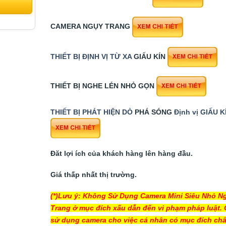
CAMERA NGỤY TRANG
THIẾT BỊ ĐỊNH VỊ TỪ XA
GIẤU KÍN
THIẾT BỊ NGHE LÉN NHỎ GỌN
THIẾT BỊ PHÁT HIỆN DÒ
PHÁ SÓNG
Định vị GIẤU K
Đăt lợi ích của khách hàng lên hàng đầu.
Giá thấp nhất thị trường.
(*)Lưu ý: Không Sử Dụng Camera Mini Siêu Nhỏ N
Trang ở mục đích xấu dẫn đến vi phạm pháp luật. 
sử dụng camera cho việc cá nhân có mục đích ch