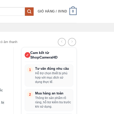
0
GIỎ HÀNG /
0
VND
có âm thanh
Cam kết từ
✓
ShopCameraHD
Tư vấn đúng nhu cầu
1
Hỗ trợ chọn thiết bị phù
hợp với mục đích sử
dụng thực tế.
ốc
Mua hàng an toàn
2
Thông tin sản phẩm rõ
 bị
ràng, hỗ trợ kiểm tra trước
khi sử dụng.