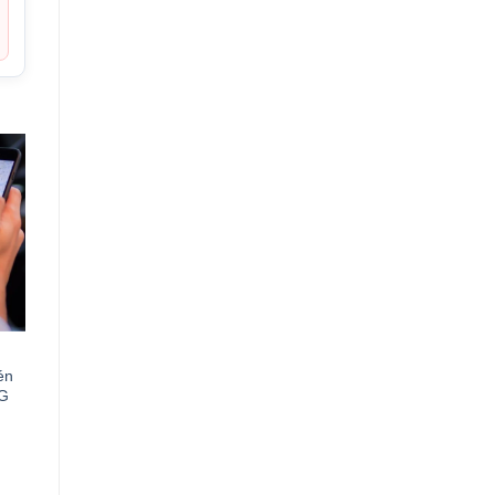
én
4G