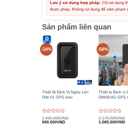
Lưu ý sử dụng hợp pháp:
Chỉ sử dụng th
được phép. Không sử dụng để xâm phạm quy
Sản phẩm liên quan
-34%
-50%
Thiết Bị Định Vị Nghe Lén
Thiết bị Định vị 
DW-01 GPS mini
DW06/4G GPS m
Được
Được
1.040.000
VND
2.170.000
VND
Giá
Giá
Giá
G
đánh
690.000
VND
đánh
1.085.000
VND
gốc:
hiện
gốc:
h
giá
giá