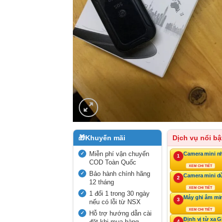
🎁
Khuyến mãi
Dịch vụ nổi bậ
Miễn phí vận chuyển
Camera mini n
1
COD Toàn Quốc
XEM CHI TIẾT
Bảo hành chính hãng
Camera mini d
2
12 tháng
XEM CHI TIẾT
1 đổi 1 trong 30 ngày
Máy ghi âm mi
3
nếu có lỗi từ NSX
XEM CHI TIẾT
Hỗ trợ hướng dẫn cài
Định vị từ xa 
đặt khi mua hàng
4