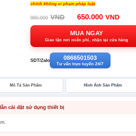
chính không vi phạm pháp luật
Giá
Giá
650.000
VND
VND
980.000
gốc:
hiện
980.000VND.
tại:
MUA NGAY
650.
Giao tận nơi miễn phí, nhận tại cửa hàng
0866501503
SDT/Zalo
Tư vấn trực tuyến 24/7
Mô Tả Sản Phẩm
Hình Ảnh Sản Phẩm
n cài đặt sử dụng thiết bị
ẩm.