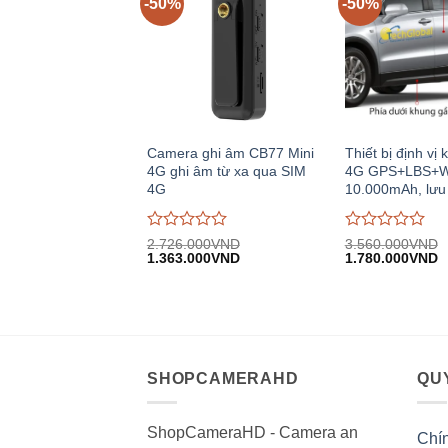
-50%
-50%
Camera ghi âm CB77 Mini
Thiết bị định vị
4G ghi âm từ xa qua SIM
4G GPS+LBS+Wi
4G
10.000mAh, lưu
Được
Được
2.726.000
VND
3.560.000
VND
Giá
Giá
Giá
G
đánh
1.363.000
VND
đánh
1.780.000
VND
gốc:
hiện
gốc:
h
giá
giá
2.726.000VND.
tại:
3.560.000VND.
tạ
0
0
1.363.000VND.
1
trên
trên
5
5
SHOPCAMERAHD
QUY
ShopCameraHD - Camera an
Chí