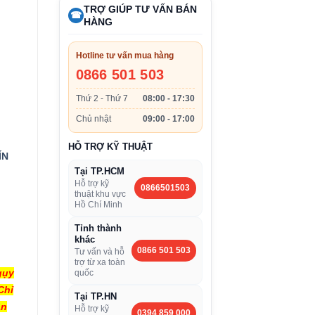
TRỢ GIÚP TƯ VẤN BÁN
☎
HÀNG
Hotline tư vấn mua hàng
0866 501 503
Thứ 2 - Thứ 7
08:00 - 17:30
Chủ nhật
09:00 - 17:00
HỖ TRỢ KỸ THUẬT
ÍN
Tại TP.HCM
Hỗ trợ kỹ
0866501503
thuật khu vực
Hồ Chí Minh
Tỉnh thành
khác
0866 501 503
Tư vấn và hỗ
trợ từ xa toàn
gụy
quốc
Chỉ
Tại TP.HN
ân
Hỗ trợ kỹ
0394 859 000