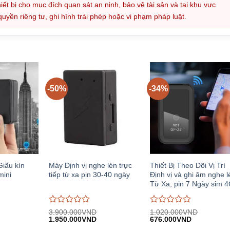
iết bị cho mục đích quan sát an ninh, bảo vệ tài sản và tại khu vực
ền riêng tư, ghi hình trái phép hoặc vi phạm pháp luật.
-50%
-34%
Giấu kín
Máy Định vị nghe lén trực
Thiết Bị Theo Dõi Vị Trí
ini
tiếp từ xa pin 30-40 ngày
Định vị và ghi âm nghe l
Từ Xa, pin 7 Ngày sim 
Được
Được
3.900.000
VND
1.020.000
VND
iá
Giá
Giá
Giá
Giá
đánh
1.950.000
VND
đánh
676.000
VND
iện
gốc:
hiện
gốc:
hiện
giá
giá