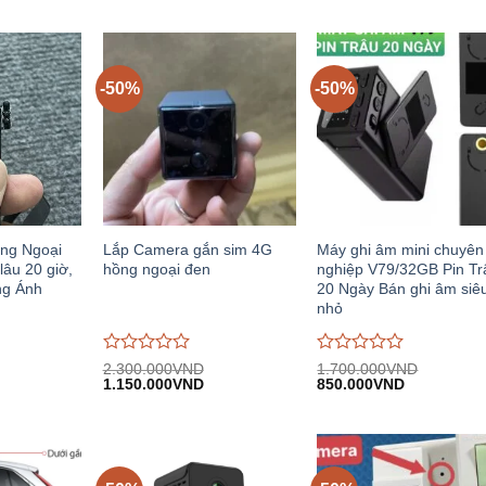
-50%
-50%
ng Ngoại
Lắp Camera gắn sim 4G
Máy ghi âm mini chuyên
lâu 20 giờ,
hồng ngoại đen
nghiệp V79/32GB Pin Tr
g Ánh
20 Ngày Bán ghi âm siê
nhỏ
Được
Được
2.300.000
VND
1.700.000
VND
iá
Giá
Giá
Giá
Giá
đánh
1.150.000
VND
đánh
850.000
VND
iện
gốc:
hiện
gốc:
hiện
giá
giá
i:
2.300.000VND.
tại:
1.700.000VND.
tại:
0
0
.480.000VND.
1.150.000VND.
850.000VN
trên
trên
5
5