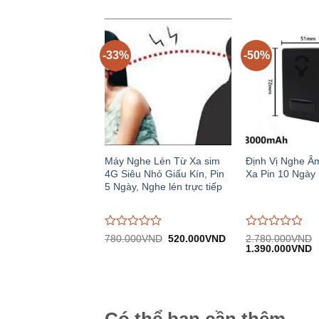
1.040.000VND.
tại:
2.170.000VND.
tạ
0
0
690.000VND.
1
trên
trên
5
5
-33%
-50%
Máy Nghe Lén Từ Xa sim
Định Vị Nghe Â
4G Siêu Nhỏ Giấu Kín, Pin
Xa Pin 10 Ngày
5 Ngày, Nghe lén trực tiếp
Được
Được
Giá
Giá
780.000
VND
520.000
VND
2.780.000
VND
gốc:
hiện
Giá
G
đánh
đánh
1.390.000
VND
780.000VND.
tại:
gốc:
h
giá
giá
520.000VND.
2.780.000VND.
tạ
0
0
1
trên
trên
5
5