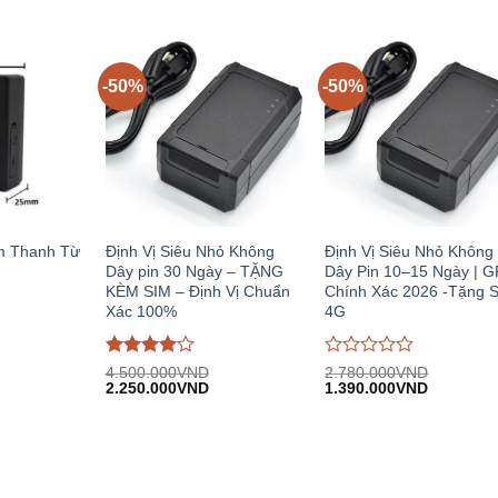
i:
3.900.000VND.
tại:
1.020.000VND.
tại:
0
0
.085.000VND.
1.950.000VND.
676.000VN
trên
trên
5
5
-50%
-50%
m Thanh Từ
Định Vị Siêu Nhỏ Không
Định Vị Siêu Nhỏ Không
Dây pin 30 Ngày – TẶNG
Dây Pin 10–15 Ngày | 
KÈM SIM – Định Vị Chuẩn
Chính Xác 2026 -Tặng 
Xác 100%
4G
Được
Được
4.500.000
VND
2.780.000
VND
iá
Giá
Giá
Giá
Giá
đánh giá
2.250.000
VND
đánh
1.390.000
VND
iện
gốc:
hiện
gốc:
hiện
4
trên 5
giá
i:
4.500.000VND.
tại:
2.780.000VND.
tại:
0
.390.000VND.
2.250.000VND.
1.390.00
trên
5