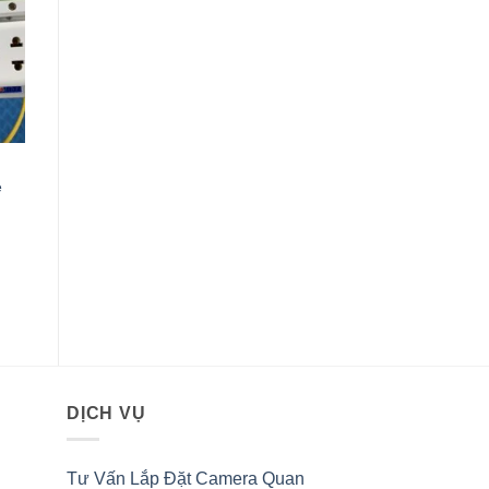
g
ẻ
0VND.
DỊCH VỤ
Tư Vấn Lắp Đặt Camera Quan