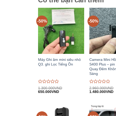
Có thể bạn cần thêm
-50%
-50%
Máy Ghi âm mini siêu nhỏ
Camera Mini Hồ
Q3. ghi Lọc Tiếng Ồn
S400 Plus – pin 
Quay Đêm Khôn
Sáng
Được
Được
1.300.000
VND
2.960.000
VND
Giá
Giá
Giá
G
đánh
650.000
VND
đánh
1.480.000
VND
gốc:
hiện
gốc:
h
giá
giá
1.300.000VND.
tại:
2.960.000VND.
tạ
0
0
650.000VND.
1
trên
trên
5
5