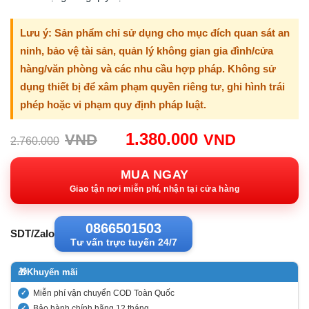
Lưu ý: Sản phẩm chỉ sử dụng cho mục đích quan sát an
ninh, bảo vệ tài sản, quản lý không gian gia đình/cửa
hàng/văn phòng và các nhu cầu hợp pháp. Không sử
dụng thiết bị để xâm phạm quyền riêng tư, ghi hình trái
phép hoặc vi phạm quy định pháp luật.
Giá
Giá
1.380.000
VND
VND
2.760.000
gốc:
hiện
2.760.000VND.
tại:
MUA NGAY
1.380.00
Giao tận nơi miễn phí, nhận tại cửa hàng
0866501503
SDT/Zalo
Tư vấn trực tuyến 24/7
🎁
Khuyến mãi
Miễn phí vận chuyển COD Toàn Quốc
Bảo hành chính hãng 12 tháng