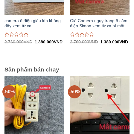
camera ổ điện giấu kín không
Giá Camera ngụy trang ổ cắm
dây xem từ xa
điện Simon xem từ xa bí mật
Được
Được
Giá
Giá
Giá
Gi
2.760.000
VND
1.380.000
VND
2.760.000
VND
1.380.000
VND
gốc:
hiện
gốc:
hiệ
đánh
đánh
2.760.000VND.
tại:
2.760.000VND.
tại:
giá
giá
1.380.000VND.
1.
0
0
trên
trên
5
5
Sản phẩm bán chạy
-50%
-50%