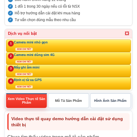
1 đổi 1 trong 30 ngày nếu có lỗi từ NSX
Hỗ trợ hướng dẫn cài đặt khi mua hàng
Tư vấn chọn đúng mẫu theo nhu cầu
💥
Dịch vụ nổi bật
Camera mini nhỏ gọn
1
XEM CHI TIẾT
Camera mini dùng sim 4G
2
XEM CHI TIẾT
Máy ghi âm mini
3
XEM CHI TIẾT
Định vị từ xa GPS
4
XEM CHI TIẾT
Xem Video Thực tế Sản
Mô Tả Sản Phẩm
Hình Ảnh Sản Phẩm
Phẩm
Video thực tế quay demo hướng dẫn cài đặt sử dụng
thiết bị