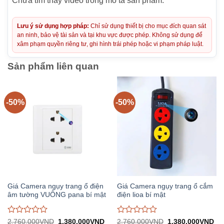
Chưa tìm thấy video trong mô tả sản phẩm.
Lưu ý sử dụng hợp pháp:
Chỉ sử dụng thiết bị cho mục đích quan sát
an ninh, bảo vệ tài sản và tại khu vực được phép. Không sử dụng để
xâm phạm quyền riêng tư, ghi hình trái phép hoặc vi phạm pháp luật.
Sản phẩm liên quan
-50%
-50%
Giá Camera ngụy trang ổ điện
Giá Camera ngụy trang ổ cắm
âm tường VUÔNG pana bí mật
điện lioa bí mật
Được
Được
Giá
Giá
Giá
Gi
2.760.000
VND
1.380.000
VND
2.760.000
VND
1.380.000
VND