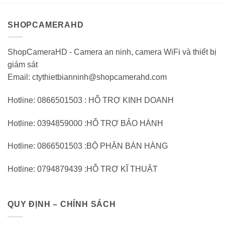
5
5
SHOPCAMERAHD
ShopCameraHD - Camera an ninh, camera WiFi và thiết bị
giám sát
Email: ctythietbianninh@shopcamerahd.com
Hotline: 0866501503 : HỖ TRỢ KINH DOANH
Hotline: 0394859000 :HỖ TRỢ BẢO HÀNH
Hotline: 0866501503 :BỘ PHẬN BÁN HÀNG
Hotline: 0794879439 :HỖ TRỢ KĨ THUẬT
QUY ĐỊNH – CHÍNH SÁCH