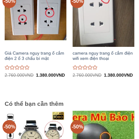
-50%
-50%
Giá Camera ngụy trang ổ cắm
camera ngụy trang ổ cắm điện
điện 2 ổ 3 chấu bí mật
wifi xem điện thoại
Được
Được
Giá
Giá
Giá
Gi
2.760.000
VND
1.380.000
VND
2.760.000
VND
1.380.000
VND
gốc:
hiện
gốc:
hiệ
đánh
đánh
2.760.000VND.
tại:
2.760.000VND.
tại:
giá
giá
1.380.000VND.
1.
0
0
trên
trên
5
5
Có thể bạn cần thêm
-50%
-50%