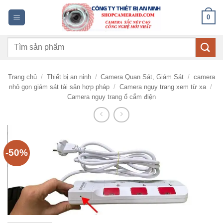
Bỏ
0
qua
nội
Tìm
dung
kiếm:
Trang chủ
/
Thiết bị an ninh
/
Camera Quan Sát, Giám Sát
/
camera
nhỏ gọn giám sát tài sản hợp pháp
/
Camera ngụy trang xem từ xa
/
Camera ngụy trang ổ cắm điện
-50%