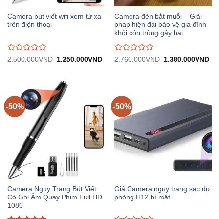
Camera bút viết wifi xem từ xa
Camera đèn bắt muỗi – Giải
trên điện thoại
pháp hiện đại bảo vệ gia đình
khỏi côn trùng gây hại
Được
Được
Giá
Giá
Giá
Gi
2.500.000
VND
1.250.000
VND
2.760.000
VND
1.380.000
VND
gốc:
hiện
gốc:
hiệ
đánh
đánh
2.500.000VND.
tại:
2.760.000VND.
tại:
giá
giá
1.250.000VND.
1.
0
0
trên
trên
5
5
-50%
-50%
Camera Ngụy Trang Bút Viết
Giá Camera ngụy trang sạc dự
Có Ghi Âm Quay Phim Full HD
phòng H12 bí mật
1080