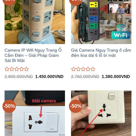
Camera IP Wifi Ngụy Trang Ổ
Giá Camera Ngụy Trang ổ cắm
Cắm Điện – Giải Pháp Giám
điện lioa dài 6 lỗ bí mật
Sát Bí Mật
Được
Được
Giá
Giá
Giá
Gi
2.900.000
VND
1.450.000
VND
2.760.000
VND
1.380.000
VND
gốc:
hiện
gốc:
hiệ
đánh
đánh
2.900.000VND.
tại:
2.760.000VND.
tại:
giá
giá
1.450.000VND.
1.
0
0
trên
trên
5
5
-50%
-50%