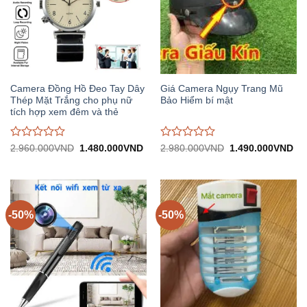
Camera Đồng Hồ Đeo Tay Dây
Giá Camera Ngụy Trang Mũ
Thép Mặt Trắng cho phụ nữ
Bảo Hiểm bí mật
tích hợp xem đêm và thẻ
Được
Được
Giá
Giá
Giá
Gi
2.960.000
VND
1.480.000
VND
2.980.000
VND
1.490.000
VND
gốc:
hiện
gốc:
hiệ
đánh
đánh
2.960.000VND.
tại:
2.980.000VND.
tại:
giá
giá
1.480.000VND.
1.
0
0
trên
trên
5
5
-50%
-50%