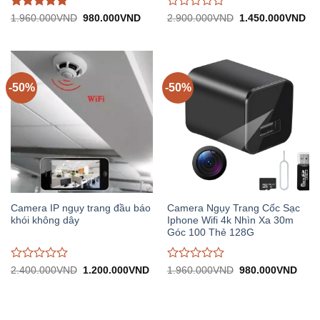
Được đánh
Được
Giá
Giá
Giá
Gi
1.960.000
VND
980.000
VND
2.900.000
VND
1.450.000
VND
gốc:
hiện
gốc:
hiệ
giá
5
trên
đánh
1.960.000VND.
tại:
2.900.000VND.
tại:
5
giá
980.000VND.
1.
0
trên
5
-50%
-50%
Camera IP ngụy trang đầu báo
Camera Ngụy Trang Cốc Sạc
khói không dây
Iphone Wifi 4k Nhìn Xa 30m
Góc 100 Thẻ 128G
Được
Được
Giá
Giá
Giá
Giá
2.400.000
VND
1.200.000
VND
1.960.000
VND
980.000
VND
gốc:
hiện
gốc:
hiện
đánh
đánh
2.400.000VND.
tại:
1.960.000VND.
tại:
giá
giá
1.200.000VND.
980.
0
0
trên
trên