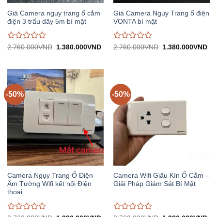
Giá Camera ngụy trang ổ cắm
Giá Camera Ngụy Trang ổ điện
điện 3 trấu dây 5m bí mật
VONTA bí mật
Được
Được
Giá
Giá
Giá
Gi
2.760.000
VND
1.380.000
VND
2.760.000
VND
1.380.000
VND
gốc:
hiện
gốc:
hiệ
đánh
đánh
2.760.000VND.
tại:
2.760.000VND.
tại:
giá
giá
1.380.000VND.
1.
0
0
trên
trên
5
5
-50%
-50%
Camera Ngụy Trang Ổ Điện
Camera Wifi Giấu Kín Ổ Cắm –
Âm Tường Wifi kết nối Điện
Giải Pháp Giám Sát Bí Mật
thoại