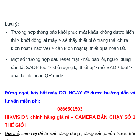
Lưu ý:
Trường hợp thông báo khôi phục mật khẩu không được hiển
thị > khởi động lại máy > sẽ thấy thiết bị ở trạng thái chưa
kích hoạt (Inactive) > cần kích hoạt lại thiết bị là hoàn tất.
Một số trường hợp sau reset mật khẩu báo lỗi, người dùng
cần tắt SADP tool > khởi động lại thiết bị > mở SADP tool >
xuất lại file hoặc QR code.
Đừng ngại, hãy bắt máy GỌI NGAY để được hướng dẫn và
tư vấn miễn phí:
0866501503
HIKVISION chính hãng giá rẻ – CAMERA BÁN CHẠY SỐ 1
THẾ GIỚI
Địa chỉ
:
Liên Hệ để tư vấn đúng dòng , đúng sản phẩm trước khi