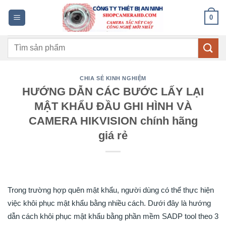
Bỏ
0
qua
nội
Tìm
dung
kiếm:
CHIA SẺ KINH NGHIỆM
HƯỚNG DẪN CÁC BƯỚC LẤY LẠI
MẬT KHẨU ĐẦU GHI HÌNH VÀ
CAMERA HIKVISION chính hãng
giá rẻ
Trong trường hợp quên mật khẩu, người dùng có thể thực hiện
việc khôi phục mật khẩu bằng nhiều cách. Dưới đây là hướng
dẫn cách khôi phục mật khẩu bằng phần mềm SADP tool theo 3