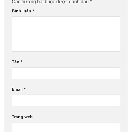
Các trường bắt buộc được đánh dấu
*
Bình luận
*
Tên
*
Email
*
Trang web