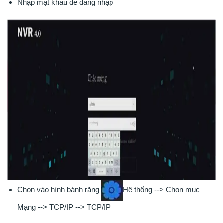
Nhập mật khẩu để đăng nhập
Chọn vào hình bánh răng
Hệ thống --> Chọn mục
Mạng --> TCP/IP --> TCP/IP