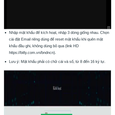
Nhập mật khẩu để kích hoạt, nhập 3 dòng giống nhau. Chọn
cài đặt Email riêng dùng để reset mật khẩu khi quên mật
khẩu đầu ghi, không dùng bỏ qua (link HD
https://bitly.com.vn/bndncn).
Lưu ý: Mật khẩu phải có chữ cái và số, từ 8 đến 16 ký tự.