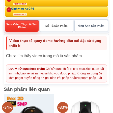
XEM CHI TIẾT
Định vị từ xa GPS
4
XEM CHI TIẾT
Xem Video Thực tế Sản
Mô Tả Sản Phẩm
Hình Ảnh Sản Phẩm
Phẩm
Video thực tế quay demo hướng dẫn cài đặt sử dụng
thiết bị
Chưa tìm thấy video trong mô tả sản phẩm.
Lưu ý sử dụng hợp pháp:
Chỉ sử dụng thiết bị cho mục đích quan sát
an ninh, bảo vệ tài sản và tại khu vực được phép. Không sử dụng để
xâm phạm quyền riêng tư, ghi hình trái phép hoặc vi phạm pháp luật.
Sản phẩm liên quan
-34%
-33%