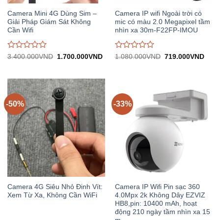
Camera Mini 4G Dùng Sim –
Camera IP wifi Ngoài trời có
Giải Pháp Giám Sát Không
mic có màu 2.0 Megapixel tầm
Cần Wifi
nhìn xa 30m-F22FP-IMOU
Được
Được
Giá
Giá
Giá
Giá
3.400.000
VND
1.700.000
VND
1.080.000
VND
719.000
VND
gốc:
hiện
gốc:
hiện
đánh
đánh
3.400.000VND.
tại:
1.080.000VND.
tại:
giá
giá
1.700.000VND.
719.
0
0
trên
trên
5
5
-50%
-33%
Camera 4G Siêu Nhỏ Đinh Vít:
Camera IP Wifi Pin sạc 360
Xem Từ Xa, Không Cần WiFi
4.0Mpx 2k Không Dây EZVIZ
HB8,pin: 10400 mAh, hoạt
động 210 ngày tầm nhìn xa 15