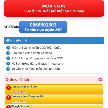
970.000VND.
tại:
MUA NGAY
645.000VND
Giao tận nơi miễn phí, nhận tại cửa hàng
0866501503
SDT/Zalo
Tư vấn trực tuyến 24/7
🎁
Khuyến mãi
Miễn phí vận chuyển COD Toàn Quốc
Bảo hành chính hãng 12 tháng
1 đổi 1 trong 30 ngày nếu có lỗi từ NSX
Hỗ trợ hướng dẫn cài đặt khi mua hàng
Tư vấn chọn đúng mẫu theo nhu cầu
💥
Dịch vụ nổi bật
Camera mini nhỏ gọn
1
XEM CHI TIẾT
Camera mini dùng sim 4G
2
XEM CHI TIẾT
Máy ghi âm mini
3