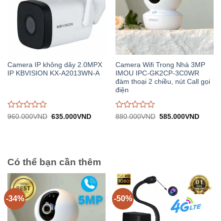
Camera IP không dây 2.0MPX
Camera Wifi Trong Nhà 3MP
IP KBVISION KX-A2013WN-A
IMOU IPC-GK2CP-3C0WR
đàm thoại 2 chiều, nút Call gọi
điện
Được
Được
Giá
Giá
Giá
Giá
960.000
VND
635.000
VND
880.000
VND
585.000
VND
gốc:
hiện
gốc:
hiện
đánh
đánh
960.000VND.
tại:
880.000VND.
tại:
giá
giá
635.000VND.
585.0
0
0
trên
trên
5
5
Có thể bạn cần thêm
-34%
-50%