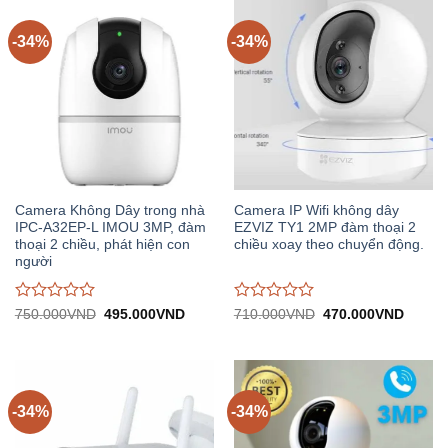
trên
trên
5
5
-34%
-34%
Camera Không Dây trong nhà
Camera IP Wifi không dây
IPC-A32EP-L IMOU 3MP, đàm
EZVIZ TY1 2MP đàm thoại 2
thoại 2 chiều, phát hiện con
chiều xoay theo chuyển động.
người
Được
Được
Giá
Giá
Giá
Giá
750.000
VND
495.000
VND
710.000
VND
470.000
VND
gốc:
hiện
gốc:
hiện
đánh
đánh
750.000VND.
tại:
710.000VND.
tại:
giá
giá
495.000VND.
470.0
0
0
trên
trên
5
5
-34%
-34%