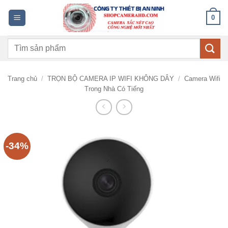
Bỏ
0
qua
nội
Tìm
dung
kiếm:
Trang chủ
/
TRỌN BỘ CAMERA IP WIFI KHÔNG DÂY
/
Camera Wifi
Trong Nhà Có Tiếng
-34%