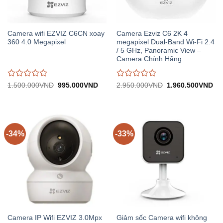
Camera wifi EZVIZ C6CN xoay
Camera Ezviz C6 2K 4
360 4.0 Megapixel
megapixel Dual-Band Wi-Fi 2.4
/ 5 GHz, Panoramic View –
Camera Chính Hãng
Được
Được
Giá
Giá
Giá
Gi
1.500.000
VND
995.000
VND
2.950.000
VND
1.960.500
VND
gốc:
hiện
gốc:
hiệ
đánh
đánh
1.500.000VND.
tại:
2.950.000VND.
tại:
giá
giá
995.000VND.
1.
0
0
trên
trên
5
5
-34%
-33%
Camera IP Wifi EZVIZ 3.0Mpx
Giảm sốc Camera wifi không