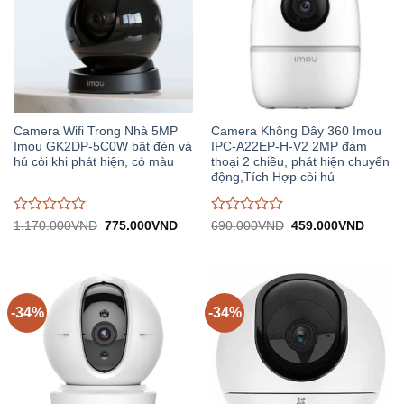
Camera Wifi Trong Nhà 5MP
Camera Không Dây 360 Imou
Imou GK2DP-5C0W bật đèn và
IPC-A22EP-H-V2 2MP đàm
hú còi khi phát hiện, có màu
thoại 2 chiều, phát hiện chuyển
động,Tích Hợp còi hú
Được
Được
Giá
Giá
Giá
Giá
1.170.000
VND
775.000
VND
690.000
VND
459.000
VND
gốc:
hiện
gốc:
hiện
đánh
đánh
1.170.000VND.
tại:
690.000VND.
tại:
giá
giá
775.000VND.
459.0
0
0
trên
trên
5
5
-34%
-34%