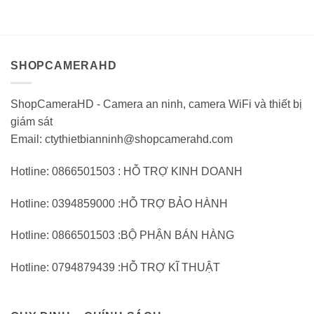
1.560.000VND.
tại:
1.880.000VND.
tại:
giá
giá
1.035.000VND.
1.
0
0
trên
trên
5
5
SHOPCAMERAHD
ShopCameraHD - Camera an ninh, camera WiFi và thiết bị
giám sát
Email: ctythietbianninh@shopcamerahd.com
Hotline: 0866501503 : HỖ TRỢ KINH DOANH
Hotline: 0394859000 :HỖ TRỢ BẢO HÀNH
Hotline: 0866501503 :BỘ PHẬN BÁN HÀNG
Hotline: 0794879439 :HỖ TRỢ KĨ THUẬT