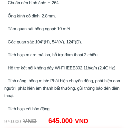
– Chuẩn nén hình ảnh: H.264.
– Ống kính cố định: 2.8mm.
– Tầm quan sát hồng ngoại: 10 mét.
– Góc quan sát: 104°(H), 54°(V), 124°(D).
– Tích hợp micro mà loa, hỗ trợ đàm thoại 2 chiều.
– Hỗ trợ kết nối không dây Wi-Fi IEEE802.11b/g/n (2.4GHz).
– Tính năng thông minh: Phát hiện chuyển động, phát hiện con
người, phát hiện âm thanh bất thường, gửi thông báo đến điện
thoại.
– Tích hợp còi báo động.
Giá
Giá
645.000
VND
VND
970.000
gốc:
hiện