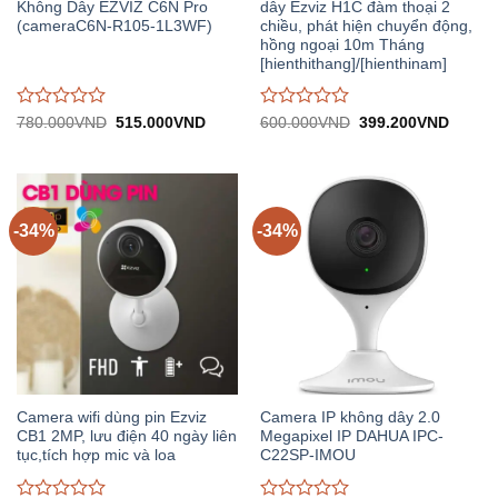
Không Dây EZVIZ C6N Pro
dây Ezviz H1C đàm thoại 2
(cameraC6N-R105-1L3WF)
chiều, phát hiện chuyển động,
hồng ngoại 10m Tháng
[hienthithang]/[hienthinam]
Được
Được
Giá
Giá
Giá
Giá
780.000
VND
515.000
VND
600.000
VND
399.200
VND
gốc:
hiện
gốc:
hiện
đánh
đánh
780.000VND.
tại:
600.000VND.
tại:
giá
giá
515.000VND.
399.2
0
0
trên
trên
5
5
-34%
-34%
Camera wifi dùng pin Ezviz
Camera IP không dây 2.0
CB1 2MP, lưu điện 40 ngày liên
Megapixel IP DAHUA IPC-
tục,tích hợp mic và loa
C22SP-IMOU