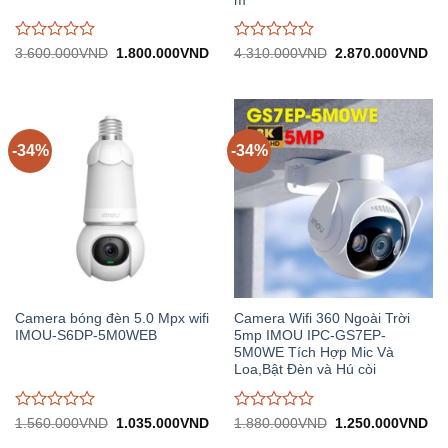
m
Được
Được
Giá
Giá
Giá
Gi
3.600.000
VND
1.800.000
VND
4.310.000
VND
2.870.000
VND
gốc:
hiện
gốc:
hiệ
đánh
đánh
3.600.000VND.
tại:
4.310.000VND.
tại:
giá
giá
1.800.000VND.
2.
0
0
trên
trên
5
5
-34%
-34%
Camera bóng đèn 5.0 Mpx wifi
Camera Wifi 360 Ngoài Trời
IMOU-S6DP-5M0WEB
5mp IMOU IPC-GS7EP-
5M0WE Tích Hợp Mic Và
Loa,Bật Đèn và Hú còi
Được
Được
Giá
Giá
Giá
Gi
1.560.000
VND
1.035.000
VND
1.880.000
VND
1.250.000
VND
gốc:
hiện
gốc:
hiệ
đánh
đánh