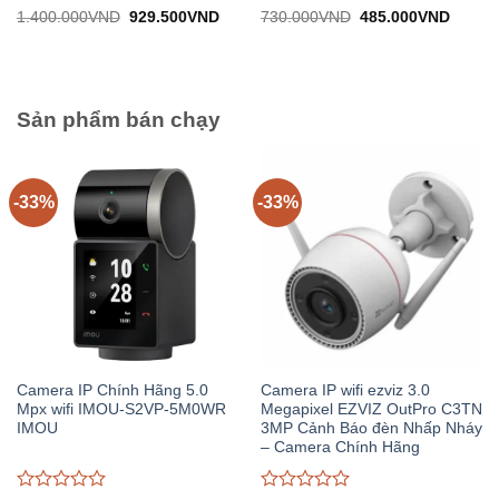
Được
Được
Giá
Giá
Giá
Giá
1.400.000
VND
929.500
VND
730.000
VND
485.000
VND
gốc:
hiện
gốc:
hiện
đánh
đánh
1.400.000VND.
tại:
730.000VND.
tại:
giá
giá
929.500VND.
485.0
0
0
trên
trên
5
5
Sản phẩm bán chạy
-33%
-33%
Camera IP Chính Hãng 5.0
Camera IP wifi ezviz 3.0
Mpx wifi IMOU-S2VP-5M0WR
Megapixel EZVIZ OutPro C3TN
IMOU
3MP Cảnh Báo đèn Nhấp Nháy
– Camera Chính Hãng