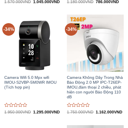
Được
Được
Giá
Giá
Giá
Giá
1.570.000
VND
1.045.000
VND
1.180.000
VND
786.000
VND
gốc:
hiện
gốc:
hiện
đánh
đánh
1.570.000VND.
tại:
1.180.000VND.
tại:
giá
giá
1.045.000VND.
786.
0
0
trên
trên
5
5
-34%
-34%
Camera Wifi 5.0 Mpx wifi
Camera Không Dây Trong Nhà
IMOU-S2VBP-5M0WR IMOU
Báo Động 2.0 MP IPC-T26EP-
(Tích hợp pin)
IMOU,đàm thoại 2 chiều, phát
hiện con người Báo Động 110
dB
Được
Được
Giá
Giá
Giá
Gi
1.950.000
VND
1.295.000
VND
1.750.000
VND
1.162.000
VND
gốc:
hiện
gốc:
hiệ
đánh
đánh
1.950.000VND.
tại:
1.750.000VND.
tại:
giá
giá
1.295.000VND.
1.
0
0