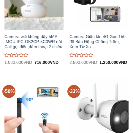
Camera wifi không dây 5MP
Camera Giấu kín 4G Góc 150
IMOU IPC-GK2CP-5C0WR nút
độ Báo Động Chống Trộm,
Call gọi điện,đàm thoại 2 chiều
Xem Từ Xa
Được
Được
Giá
Giá
Giá
Gi
1.080.000
VND
716.000
VND
2.500.000
VND
1.250.000
VND
gốc:
hiện
gốc:
hiệ
đánh
đánh
1.080.000VND.
tại:
2.500.000VND.
tại:
giá
giá
716.000VND.
1.
0
0
trên
trên
5
5
-50%
-33%