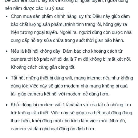
Để camera luôn chạy tốt và không bị ngoại tuyến, người dùng
nên nắm được các lưu ý sau:
Chọn mua sản phẩm chính hãng, uy tín: Điều này giúp đảm
bảo chất lượng sản phẩm, tránh tình trạng lỗi, hỏng gây ra
hiện tượng ngoại tuyến. Ngoài ra, người dùng còn được nhà
cung cấp hỗ trợ sửa chữa trong suốt thời gian bảo hành.
Nếu là kết nối không dây: Đảm bảo cho khoảng cách từ
camera tới bộ phát wifi tối đa là 7 m để không bị mất kết nối.
Khoảng cách càng gần càng tốt.
Tắt hết những thiết bị dùng wifi, mạng internet nếu như không
dùng tới: Việc này sẽ giúp modem nhà mạng không bị quá
tải, giúp camera kết nối với modem dễ dàng hơn.
Khởi động lại modem wifi 1 lần/tuần và xóa tất cả những lưu
trữ không cần thiết: Việc này sẽ giúp xóa hết hoạt động đang
thực hiện, khởi động một chu trình làm việc mới. Nhờ đó,
camera và đầu ghi hoạt động ổn định hơn.