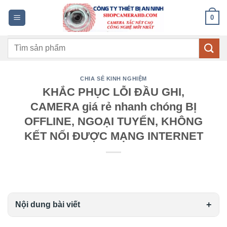
Bỏ
0
qua
nội
Tìm
dung
kiếm:
CHIA SẺ KINH NGHIỆM
KHẮC PHỤC LỖI ĐẦU GHI,
CAMERA giá rẻ nhanh chóng BỊ
OFFLINE, NGOẠI TUYẾN, KHÔNG
KẾT NỐI ĐƯỢC MẠNG INTERNET
Nội dung bài viết