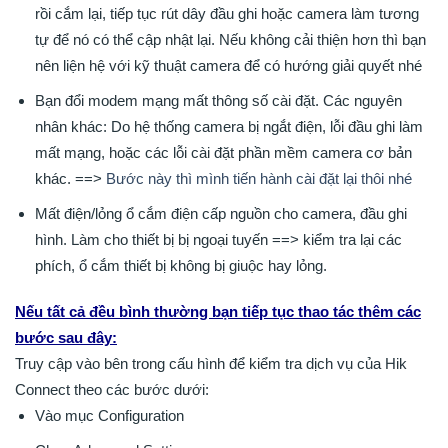
rồi cắm lại, tiếp tục rút dây đầu ghi hoặc camera làm tương
tự để nó có thể cập nhật lại. Nếu không cải thiện hơn thì bạn
nên liện hệ với kỹ thuật camera để có hướng giải quyết nhé
Bạn đổi modem mạng mất thông số cài đặt. Các nguyên
nhân khác: Do hệ thống camera bị ngắt điện, lỗi đầu ghi làm
mất mạng, hoặc các lỗi cài đặt phần mềm camera cơ bản
khác. ==>
Bước này thì mình tiến hành cài đặt lại thôi nhé
Mất điện/lỏng ổ cắm điện cấp nguồn cho camera, đầu ghi
hình. Làm cho thiết bị bị ngoại tuyến ==> kiểm tra lại các
phích, ổ cắm thiết bị không bị giuộc hay lỏng.
Nếu tất cả đều bình thường bạn tiếp tục thao tác thêm các
bước sau đây:
Truy cập vào bên trong cấu hình để kiểm tra dịch vụ của Hik
Connect theo các bước dưới:
Vào mục Configuration