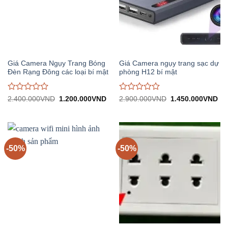
Giá Camera Ngụy Trang Bóng
Giá Camera ngụy trang sạc dự
Đèn Rạng Đông các loại bí mật
phòng H12 bí mật
Được
Được
Giá
Giá
Giá
Gi
2.400.000
VND
1.200.000
VND
2.900.000
VND
1.450.000
VND
gốc:
hiện
gốc:
hiệ
đánh
đánh
2.400.000VND.
tại:
2.900.000VND.
tại:
giá
giá
1.200.000VND.
1.
0
0
trên
trên
5
5
-50%
-50%