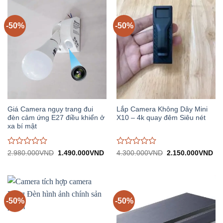
0
0
trên
trên
5
5
-50%
-50%
Giá Camera ngụy trang đui
Lắp Camera Không Dây Mini
đèn cảm ứng E27 điều khiển ở
X10 – 4k quay đêm Siêu nét
xa bí mật
Được
Được
Giá
Giá
Giá
Gi
2.980.000
VND
1.490.000
VND
4.300.000
VND
2.150.000
VND
gốc:
hiện
gốc:
hiệ
đánh
đánh
2.980.000VND.
tại:
4.300.000VND.
tại:
giá
giá
1.490.000VND.
2.
0
0
trên
trên
5
5
-50%
-50%