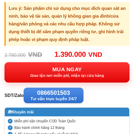
Lưu ý: Sản phẩm chỉ sử dụng cho mục đích quan sát an
ninh, bảo vệ tài sản, quản lý không gian gia đình/cửa
hàng/văn phòng và các nhu cầu hợp pháp. Không sử
dụng thiết bị để xâm phạm quyền riêng tư, ghi hình trái
phép hoặc vi phạm quy định pháp luật.
Giá
Giá
1.390.000
VND
VND
2.780.000
gốc:
hiện
2.780.000VND.
tại:
MUA NGAY
1.390.00
Giao tận nơi miễn phí, nhận tại cửa hàng
0866501503
SDT/Zalo
Tư vấn trực tuyến 24/7
🎁
Khuyến mãi
Miễn phí vận chuyển COD Toàn Quốc
Bảo hành chính hãng 12 tháng