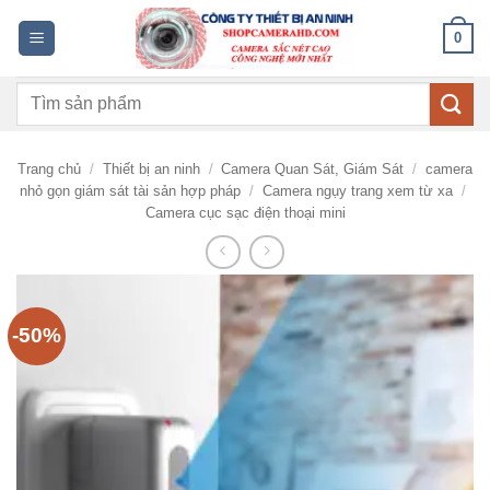
Bỏ
0
qua
nội
Tìm
dung
kiếm:
Trang chủ
/
Thiết bị an ninh
/
Camera Quan Sát, Giám Sát
/
camera
nhỏ gọn giám sát tài sản hợp pháp
/
Camera ngụy trang xem từ xa
/
Camera cục sạc điện thoại mini
-50%