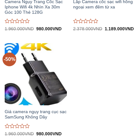
Camera Ngụy Trang Cốc Sạc
Lắp Camera cốc sạc wifi hồng
Iphone Wifi 4k Nhìn Xa 30m
ngoại xem đêm từ xa
Góc 100 Thẻ 128G
Được
Được
Giá
Giá
Giá
Gi
1.960.000
VND
980.000
VND
2.378.000
VND
1.189.000
VND
gốc:
hiện
gốc:
hiệ
đánh
đánh
1.960.000VND.
tại:
2.378.000VND.
tại:
giá
giá
980.000VND.
1.
0
0
trên
trên
5
5
-50%
Giá camera ngụy trang cục sạc
SamSung Không Dây
Được
Giá
Giá
1.960.000
VND
980.000
VND
gốc:
hiện
đánh