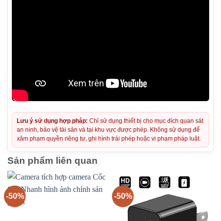
Lưu ý sử dụng hợp pháp:
Chỉ sử dụng thiết bị cho mục đích quan sát
an ninh, bảo vệ tài sản và tại khu vực được phép. Không sử dụng để
xâm phạm quyền riêng tư, ghi hình trái phép hoặc vi phạm pháp luật.
Sản phẩm liên quan
-50%
-50%