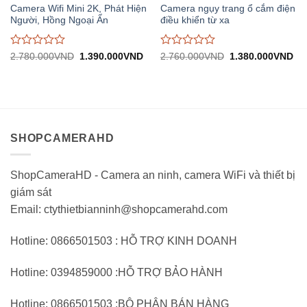
Camera Wifi Mini 2K, Phát Hiện
Camera ngụy trang ổ cắm điện
Người, Hồng Ngoại Ẩn
điều khiển từ xa
Được
Được
Giá
Giá
Giá
Gi
2.780.000
VND
1.390.000
VND
2.760.000
VND
1.380.000
VND
gốc:
hiện
gốc:
hiệ
đánh
đánh
2.780.000VND.
tại:
2.760.000VND.
tại:
giá
giá
1.390.000VND.
1.
0
0
trên
trên
5
5
SHOPCAMERAHD
ShopCameraHD - Camera an ninh, camera WiFi và thiết bị
giám sát
Email: ctythietbianninh@shopcamerahd.com
Hotline: 0866501503 : HỖ TRỢ KINH DOANH
Hotline: 0394859000 :HỖ TRỢ BẢO HÀNH
Hotline: 0866501503 :BỘ PHẬN BÁN HÀNG