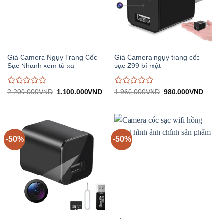
Giá Camera Ngụy Trang Cốc
Giá Camera ngụy trang cốc
Sạc Nhanh xem từ xa
sạc Z99 bí mật
Được
Được
Giá
Giá
Giá
Giá
2.200.000
VND
1.100.000
VND
1.960.000
VND
980.000
VND
gốc:
hiện
gốc:
hiện
đánh
đánh
2.200.000VND.
tại:
1.960.000VND.
tại:
giá
giá
1.100.000VND.
980.
0
0
trên
trên
5
5
-50%
-50%