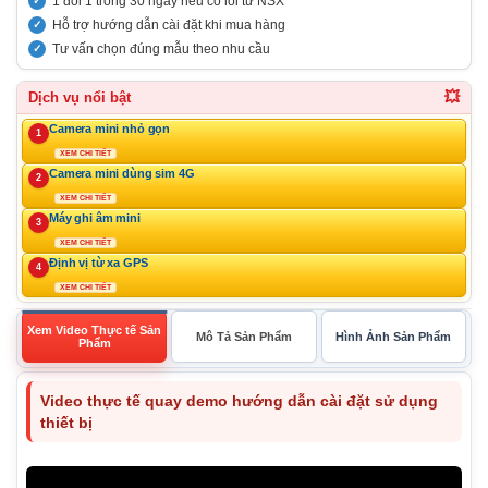
1 đổi 1 trong 30 ngày nếu có lỗi từ NSX
Hỗ trợ hướng dẫn cài đặt khi mua hàng
Tư vấn chọn đúng mẫu theo nhu cầu
💥
Dịch vụ nổi bật
Camera mini nhỏ gọn
1
XEM CHI TIẾT
Camera mini dùng sim 4G
2
XEM CHI TIẾT
Máy ghi âm mini
3
XEM CHI TIẾT
Định vị từ xa GPS
4
XEM CHI TIẾT
Xem Video Thực tế Sản
Mô Tả Sản Phẩm
Hình Ảnh Sản Phẩm
Phẩm
Video thực tế quay demo hướng dẫn cài đặt sử dụng
thiết bị