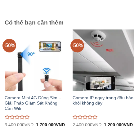
1.960.000VND.
tại:
giá
980.000VND.
0
trên
5
Có thể bạn cần thêm
-50%
-50%
Camera Mini 4G Dùng Sim –
Camera IP ngụy trang đầu báo
Giải Pháp Giám Sát Không
khói không dây
Cần Wifi
Được
Được
Giá
Giá
Giá
Gi
3.400.000
VND
1.700.000
VND
2.400.000
VND
1.200.000
VND
gốc:
hiện
gốc:
hiệ
đánh
đánh
3.400.000VND.
tại:
2.400.000VND.
tại:
giá
giá
1.700.000VND.
1.