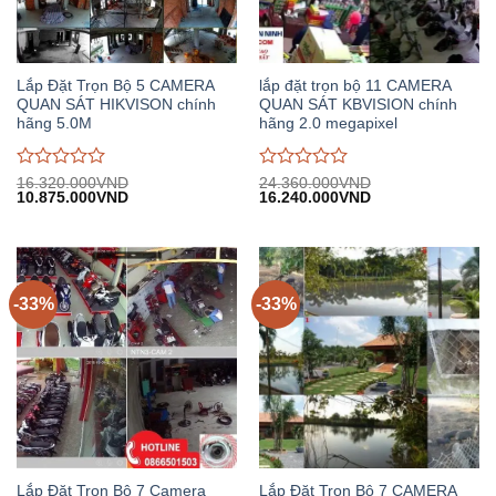
Lắp Đặt Trọn Bộ 5 CAMERA
lắp đặt trọn bộ 11 CAMERA
QUAN SÁT HIKVISON chính
QUAN SÁT KBVISION chính
hãng 5.0M
hãng 2.0 megapixel
Được
Được
16.320.000
VND
24.360.000
VND
Giá
Giá
Giá
Giá
10.875.000
VND
16.240.000
VND
đánh
đánh
gốc:
hiện
gốc:
hiện
giá
giá
16.320.000VND.
tại:
24.360.000VND.
tại:
0
0
10.875.000VND.
16.240.000VND.
trên
trên
5
5
-33%
-33%
Lắp Đặt Trọn Bộ 7 Camera
Lắp Đặt Trọn Bộ 7 CAMERA