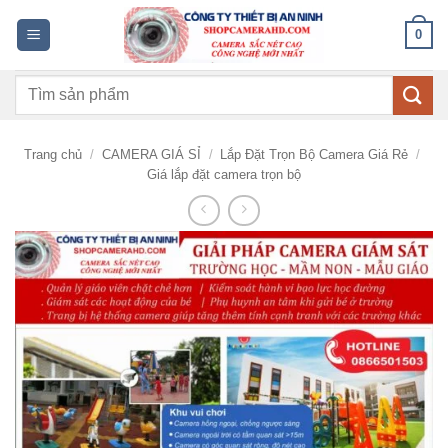
Bỏ
0
qua
nội
Tìm
dung
kiếm:
Trang chủ
/
CAMERA GIÁ SỈ
/
Lắp Đặt Trọn Bộ Camera Giá Rẻ
/
Giá lắp đặt camera trọn bộ