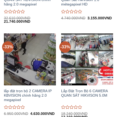
hãng 2.0 megapixel
métegapixel HD
Được
Được
Giá
Gi
32.610.000
VND
4.740.000
VND
3.155.000
VND
Giá
Giá
gốc:
hiệ
21.740.000
VND
đánh
đánh
gốc:
hiện
4.740.000VND.
tại:
giá
giá
32.610.000VND.
tại:
3.
0
0
21.740.000VND.
trên
trên
5
5
-33%
-33%
lắp đặt trọn bộ 2 CAMERA IP
Lắp Đặt Trọn Bộ 6 CAMERA
KBVISION chính hãng 2.0
QUAN SÁT HIKVISON 5.0M
megapixel
Được
Được
Giá
Giá
6.950.000
VND
4.630.000
VND
18.240.000
VND
gốc:
hiện
Giá
Giá