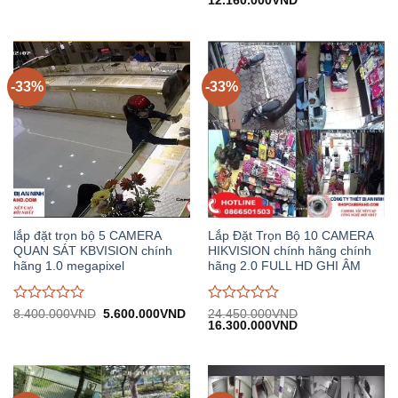
12.160.000
VND
đánh
đánh
6.950.000VND.
tại:
gốc:
hiện
giá
giá
4.630.000VND.
18.240.000VND.
tại:
0
0
12.160.000VND.
trên
trên
5
5
-33%
-33%
lắp đặt trọn bộ 5 CAMERA
Lắp Đặt Trọn Bộ 10 CAMERA
QUAN SÁT KBVISION chính
HIKVISION chính hãng chính
hãng 1.0 megapixel
hãng 2.0 FULL HD GHI ÂM
Được
Được
Giá
Giá
8.400.000
VND
5.600.000
VND
24.450.000
VND
gốc:
hiện
Giá
Giá
16.300.000
VND
đánh
đánh
8.400.000VND.
tại:
gốc:
hiện
giá
giá
5.600.000VND.
24.450.000VND.
tại:
0
0
16.300.000VND.
trên
trên
5
5