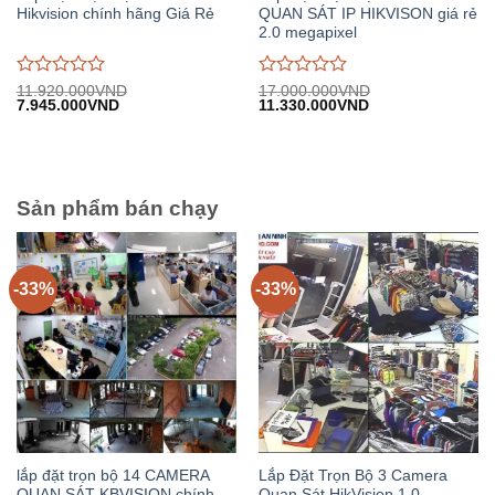
Hikvision chính hãng Giá Rẻ
QUAN SÁT IP HIKVISON giá rẻ
2.0 megapixel
Được
Được
11.920.000
VND
17.000.000
VND
Giá
Giá
Giá
Giá
7.945.000
VND
11.330.000
VND
đánh
đánh
gốc:
hiện
gốc:
hiện
giá
giá
11.920.000VND.
tại:
17.000.000VND.
tại:
0
0
7.945.000VND.
11.330.000VND.
trên
trên
5
5
Sản phẩm bán chạy
-33%
-33%
lắp đặt trọn bộ 14 CAMERA
Lắp Đặt Trọn Bộ 3 Camera
QUAN SÁT KBVISION chính
Quan Sát HikVision 1.0