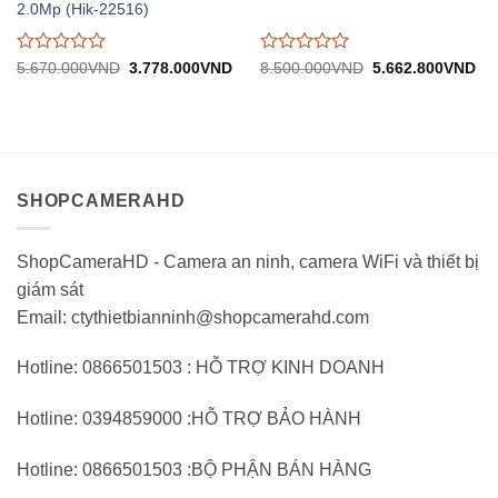
2.0Mp (Hik-22516)
Được
Được
Giá
Giá
Giá
Gi
5.670.000
VND
3.778.000
VND
8.500.000
VND
5.662.800
VND
gốc:
hiện
gốc:
hiệ
đánh
đánh
5.670.000VND.
tại:
8.500.000VND.
tại:
giá
giá
3.778.000VND.
5.
0
0
trên
trên
5
5
SHOPCAMERAHD
ShopCameraHD - Camera an ninh, camera WiFi và thiết bị
giám sát
Email: ctythietbianninh@shopcamerahd.com
Hotline: 0866501503 : HỖ TRỢ KINH DOANH
Hotline: 0394859000 :HỖ TRỢ BẢO HÀNH
Hotline: 0866501503 :BỘ PHẬN BÁN HÀNG