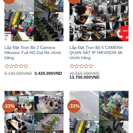
Lắp Đặt Trọn Bộ 2 Camera
Lắp Đặt Trọn Bộ 5 CAMERA
Hikvsion Full HD Giá Rẻ chính
QUAN SÁT IP HIKVISON 4K
hãng
chính hãng
Được
Được
Giá
Giá
5.130.000
VND
3.420.000
VND
20.550.000
VND
gốc:
hiện
Giá
Giá
13.700.000
VND
đánh
đánh
5.130.000VND.
tại:
gốc:
hiện
giá
giá
3.420.000VND.
20.550.000VND.
tại:
0
0
13.700.000VND.
trên
trên
5
5
-33%
-33%