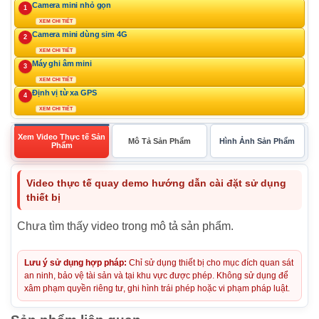
Camera mini nhỏ gọn
1
XEM CHI TIẾT
Camera mini dùng sim 4G
2
XEM CHI TIẾT
Máy ghi âm mini
3
XEM CHI TIẾT
Định vị từ xa GPS
4
XEM CHI TIẾT
Xem Video Thực tế Sản
Mô Tả Sản Phẩm
Hình Ảnh Sản Phẩm
Phẩm
Video thực tế quay demo hướng dẫn cài đặt sử dụng
thiết bị
Chưa tìm thấy video trong mô tả sản phẩm.
Lưu ý sử dụng hợp pháp:
Chỉ sử dụng thiết bị cho mục đích quan sát
an ninh, bảo vệ tài sản và tại khu vực được phép. Không sử dụng để
xâm phạm quyền riêng tư, ghi hình trái phép hoặc vi phạm pháp luật.