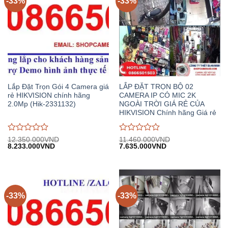
-33%
-33%
Lắp Đặt Trọn Gói 4 Camera giá
LẮP ĐẶT TRỌN BỘ 02
rẻ HIKVISION chính hãng
CAMERA IP CÓ MIC 2K
2.0Mp (Hik-2331132)
NGOÀI TRỜI GIÁ RẺ CỦA
HIKVISION Chính hãng Giá rẻ
Được
Được
12.350.000
VND
11.460.000
VND
Giá
Giá
Giá
Giá
8.233.000
VND
7.635.000
VND
đánh
đánh
gốc:
hiện
gốc:
hiện
giá
giá
12.350.000VND.
tại:
11.460.000VND.
tại:
0
0
8.233.000VND.
7.635.000VND.
trên
trên
5
5
-33%
-33%