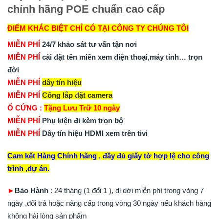
chính hãng POE chuẩn cao cấp
ĐIỂM KHÁC BIỆT CHỈ CÓ TẠI CÔNG TY CHÚNG TÔI
MIỄN PHÍ
24/7 khảo sát tư vấn tận nơi
MIỄN PHÍ
cài đặt tên miền xem điện thoại,máy tính… trọn
đời
MIỄN PHÍ
dây tín hiệu
MIỄN PHÍ
Công lắp đặt camera
Ổ CỨNG :
Tặng Lưu Trữ 10 ngày
MIỄN PHÍ
Phụ kiện đi kèm trọn bộ
MIỄN PHÍ
Dây tín hiệu HDMI xem trên tivi
Cam kết Hàng Chính hãng , đầy đủ giấy tờ hợp lệ cho công
trình ,dự án.
►
Bảo Hành
: 24 tháng (1 đổi 1 ), di dời miễn phí trong vòng 7
ngày ,đổi trả hoặc nâng cấp trong vòng 30 ngày nếu khách hàng
không hài lòng sản phẩm