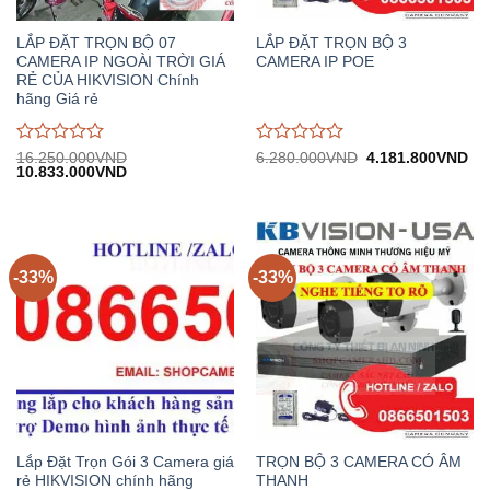
LẮP ĐẶT TRỌN BỘ 07
LẮP ĐẶT TRỌN BỘ 3
CAMERA IP NGOÀI TRỜI GIÁ
CAMERA IP POE
RẺ CỦA HIKVISION Chính
hãng Giá rẻ
Được
Được
Giá
Gi
16.250.000
VND
6.280.000
VND
4.181.800
VND
Giá
Giá
gốc:
hiệ
10.833.000
VND
đánh
đánh
gốc:
hiện
6.280.000VND.
tại:
giá
giá
16.250.000VND.
tại:
4.
0
0
10.833.000VND.
trên
trên
5
5
-33%
-33%
Lắp Đặt Trọn Gói 3 Camera giá
TRỌN BỘ 3 CAMERA CÓ ÂM
rẻ HIKVISION chính hãng
THANH