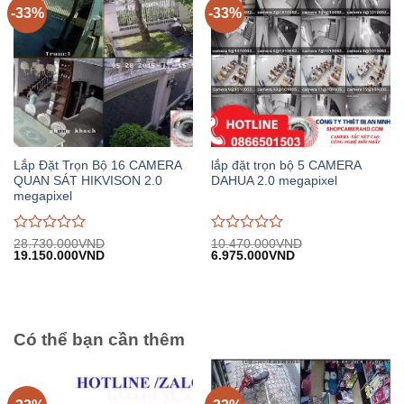
-33%
-33%
Lắp Đặt Trọn Bộ 16 CAMERA
lắp đặt trọn bộ 5 CAMERA
QUAN SÁT HIKVISON 2.0
DAHUA 2.0 megapixel
megapixel
Được
Được
28.730.000
VND
10.470.000
VND
Giá
Giá
Giá
Giá
19.150.000
VND
6.975.000
VND
đánh
đánh
gốc:
hiện
gốc:
hiện
giá
giá
28.730.000VND.
tại:
10.470.000VND.
tại:
0
0
19.150.000VND.
6.975.000VND.
trên
trên
5
5
Có thể bạn cần thêm