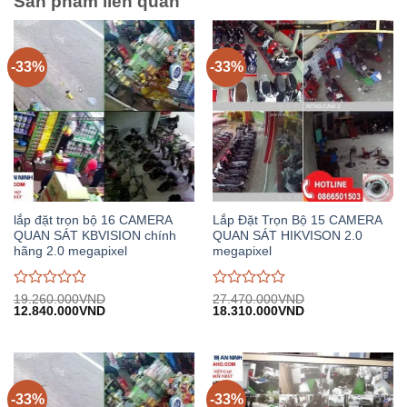
Sản phẩm liên quan
-33%
-33%
lắp đặt trọn bộ 16 CAMERA
Lắp Đặt Trọn Bộ 15 CAMERA
QUAN SÁT KBVISION chính
QUAN SÁT HIKVISON 2.0
hãng 2.0 megapixel
megapixel
Được
Được
19.260.000
VND
27.470.000
VND
Giá
Giá
Giá
Giá
12.840.000
VND
18.310.000
VND
đánh
đánh
gốc:
hiện
gốc:
hiện
giá
giá
19.260.000VND.
tại:
27.470.000VND.
tại:
0
0
12.840.000VND.
18.310.000VND.
trên
trên
5
5
-33%
-33%