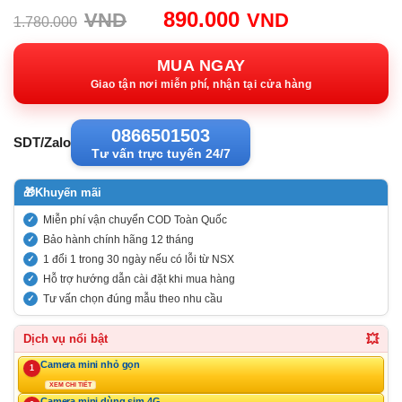
Giá
Giá
890.000
VND
VND
1.780.000
gốc:
hiện
1.780.000VND.
tại:
MUA NGAY
890.000VN
Giao tận nơi miễn phí, nhận tại cửa hàng
0866501503
SDT/Zalo
Tư vấn trực tuyến 24/7
🎁
Khuyến mãi
Miễn phí vận chuyển COD Toàn Quốc
Bảo hành chính hãng 12 tháng
1 đổi 1 trong 30 ngày nếu có lỗi từ NSX
Hỗ trợ hướng dẫn cài đặt khi mua hàng
Tư vấn chọn đúng mẫu theo nhu cầu
💥
Dịch vụ nổi bật
Camera mini nhỏ gọn
1
XEM CHI TIẾT
Camera mini dùng sim 4G