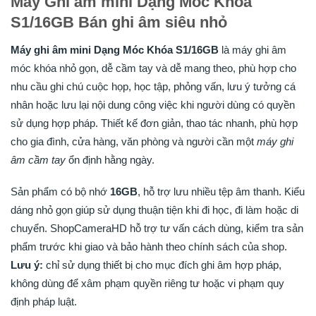
Máy Ghi âm mini Dạng Móc Khóa
S1/16GB Bán ghi âm siêu nhỏ
Máy ghi âm mini Dạng Móc Khóa S1/16GB
là máy ghi âm
móc khóa nhỏ gọn, dễ cầm tay và dễ mang theo, phù hợp cho
nhu cầu ghi chú cuộc họp, học tập, phỏng vấn, lưu ý tưởng cá
nhân hoặc lưu lại nội dung công việc khi người dùng có quyền
sử dụng hợp pháp. Thiết kế đơn giản, thao tác nhanh, phù hợp
cho gia đình, cửa hàng, văn phòng và người cần một
máy ghi
âm cầm tay
ổn định hằng ngày.
Sản phẩm có bộ nhớ
16GB
, hỗ trợ lưu nhiều tệp âm thanh. Kiểu
dáng nhỏ gọn giúp sử dụng thuận tiện khi đi học, đi làm hoặc di
chuyển. ShopCameraHD hỗ trợ tư vấn cách dùng, kiểm tra sản
phẩm trước khi giao và bảo hành theo chính sách của shop.
Lưu ý:
chỉ sử dụng thiết bị cho mục đích ghi âm hợp pháp,
không dùng để xâm phạm quyền riêng tư hoặc vi phạm quy
định pháp luật.