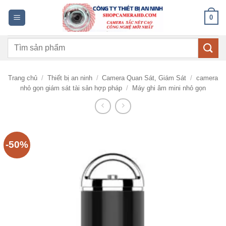
Bỏ
0
qua
nội
Tìm
dung
kiếm:
Trang chủ
/
Thiết bị an ninh
/
Camera Quan Sát, Giám Sát
/
camera
nhỏ gọn giám sát tài sản hợp pháp
/
Máy ghi âm mini nhỏ gọn
-50%