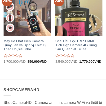
-50%
-50%
Máy Dò Phát Hiện Camera
Chai Dầu Gội TRESEMMÉ
Quay Lén và Định vị Thiết Bị
Tích Hợp Camera 4G Dùng
Theo Dõi,siêu nhỏ
Sim Quan Sát Từ Xa
Được
Được
Giá
Giá
Giá
Gi
1.700.000
VND
850.000
VND
3.540.000
VND
1.770.000
VND
gốc:
hiện
gốc:
hiệ
đánh
đánh
1.700.000VND.
tại:
3.540.000VND.
tại:
giá
giá
850.000VND.
1.
0
0
trên
trên
5
5
SHOPCAMERAHD
ShopCameraHD - Camera an ninh, camera WiFi và thiết bị