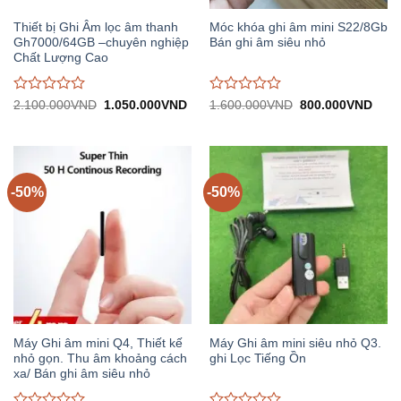
Thiết bị Ghi Âm lọc âm thanh
Móc khóa ghi âm mini S22/8Gb
Gh7000/64GB –chuyên nghiệp
Bán ghi âm siêu nhỏ
Chất Lượng Cao
Được
Được
Giá
Giá
Giá
Giá
2.100.000
VND
1.050.000
VND
1.600.000
VND
800.000
VND
gốc:
hiện
gốc:
hiện
đánh
đánh
2.100.000VND.
tại:
1.600.000VND.
tại:
giá
giá
1.050.000VND.
800.
0
0
trên
trên
5
5
-50%
-50%
Máy Ghi âm mini Q4, Thiết kế
Máy Ghi âm mini siêu nhỏ Q3.
nhỏ gọn. Thu âm khoảng cách
ghi Lọc Tiếng Ồn
xa/ Bán ghi âm siêu nhỏ