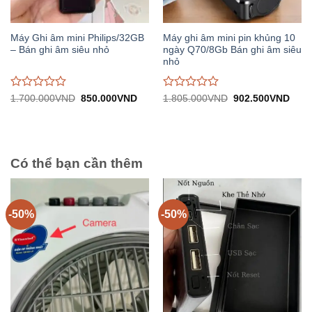
Máy Ghi âm mini Philips/32GB
Máy ghi âm mini pin khủng 10
– Bán ghi âm siêu nhỏ
ngày Q70/8Gb Bán ghi âm siêu
nhỏ
Được
Được
Giá
Giá
Giá
Giá
1.700.000
VND
850.000
VND
1.805.000
VND
902.500
VND
gốc:
hiện
gốc:
hiện
đánh
đánh
1.700.000VND.
tại:
1.805.000VND.
tại:
giá
giá
850.000VND.
902.
0
0
trên
trên
5
5
Có thể bạn cần thêm
-50%
-50%