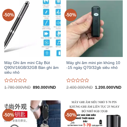
-50%
-50%
Máy Ghi âm mini Cây Bút
Máy ghi âm mini pin khủng 10
Q90V/16GB/32GB Bán ghi âm
-15 ngày Q70/32gb siêu nhỏ
siêu nhỏ
Được
Được
Giá
Giá
Giá
Gi
1.780.000
VND
890.000
VND
2.400.000
VND
1.200.000
VND
gốc:
hiện
gốc:
hiệ
đánh
đánh
1.780.000VND.
tại:
2.400.000VND.
tại:
giá
giá
890.000VND.
1.
0
0
trên
trên
5
5
-50%
-50%