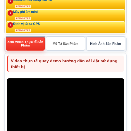
2
XEM CHI TIẾT
Máy ghi âm mini
3
XEM CHI TIẾT
Định vị từ xa GPS
4
XEM CHI TIẾT
Xem Video Thực tế Sản
Mô Tả Sản Phẩm
Hình Ảnh Sản Phẩm
Phẩm
Video thực tế quay demo hướng dẫn cài đặt sử dụng
thiết bị