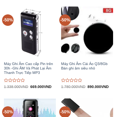
2.300.000VND.
tại:
1.696.700VND.
tại:
giá
giá
1.150.000VND.
848.
0
0
trên
trên
5
5
-50%
-50%
Máy Ghi Âm Cao cấp Pin trên
Máy Ghi Âm Cài Áo Q3/8Gb
30h -Ghi ÂM Và Phát Lại Âm
Bán ghi âm siêu nhỏ
Thanh Trực Tiếp MP3
Được
Được
Giá
Giá
Giá
Giá
1.338.000
VND
669.000
VND
1.780.000
VND
890.000
VND
gốc:
hiện
gốc:
hiện
đánh
đánh
1.338.000VND.
tại:
1.780.000VND.
tại:
giá
giá
669.000VND.
890.
0
0
trên
trên
5
5
-50%
-50%