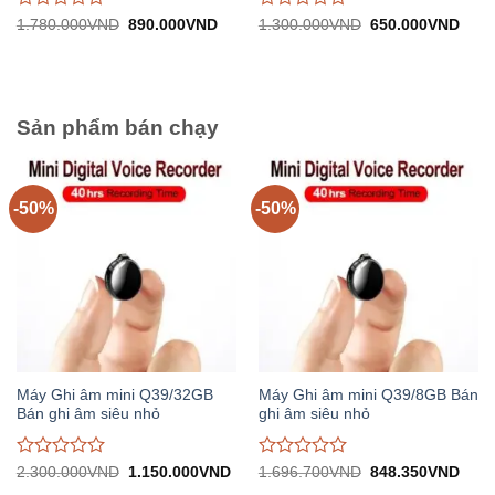
Được
Được
Giá
Giá
Giá
Giá
1.780.000
VND
890.000
VND
1.300.000
VND
650.000
VND
gốc:
hiện
gốc:
hiện
đánh
đánh
1.780.000VND.
tại:
1.300.000VND.
tại:
giá
giá
890.000VND.
650.
0
0
trên
trên
5
5
Sản phẩm bán chạy
-50%
-50%
Máy Ghi âm mini Q39/32GB
Máy Ghi âm mini Q39/8GB Bán
Bán ghi âm siêu nhỏ
ghi âm siêu nhỏ
Được
Được
Giá
Giá
Giá
Giá
2.300.000
VND
1.150.000
VND
1.696.700
VND
848.350
VND
gốc:
hiện
gốc:
hiện
đánh
đánh