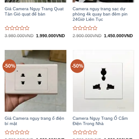
Giá Camera Ngụy Trang Quạt
Camera ngụy trang sạc dự
Tản Gió quạt để bàn
phòng 4k quay ban đêm pin
24Giờ Liên Tục
Được
Được
Giá
Giá
Giá
Gi
3.980.000
VND
1.990.000
VND
2.900.000
VND
1.450.000
VND
gốc:
hiện
gốc:
hiệ
đánh
đánh
3.980.000VND.
tại:
2.900.000VND.
tại:
giá
giá
1.990.000VND.
1.
0
0
trên
trên
5
5
-50%
-50%
Giá Camera ngụy trang ổ điện
Camera Ngụy Trang Ổ Cắm
bí mật
Điện Trong Nhà