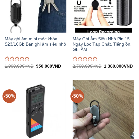
Máy ghi âm mini móc khóa
Máy Ghi Âm Siêu Nhỏ Pin 15
S23/16Gb Bán ghi âm siêu nhỏ
Ngày Lọc Tạp Chất, Tiếng ồn,
Ghi ÂM
Được
Được
Giá
Giá
Giá
Gi
1.900.000
VND
950.000
VND
2.760.000
VND
1.380.000
VND
gốc:
hiện
gốc:
hiệ
đánh
đánh
1.900.000VND.
tại:
2.760.000VND.
tại:
giá
giá
950.000VND.
1.
0
0
trên
trên
5
5
-50%
-50%