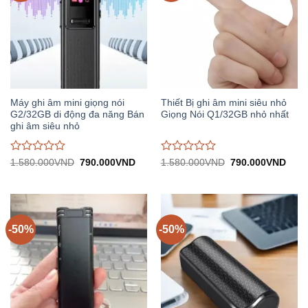
Máy ghi âm mini giọng nói
Thiết Bị ghi âm mini siêu nhỏ
G2/32GB di động đa năng Bán
Giọng Nói Q1/32GB nhỏ nhất
ghi âm siêu nhỏ
Được
Được
Giá
Giá
Giá
Giá
1.580.000
VND
790.000
VND
1.580.000
VND
790.000
VND
gốc:
hiện
gốc:
hiện
đánh
đánh
1.580.000VND.
tại:
1.580.000VND.
tại:
giá
giá
790.000VND.
790.
0
0
trên
trên
5
5
-50%
-50%