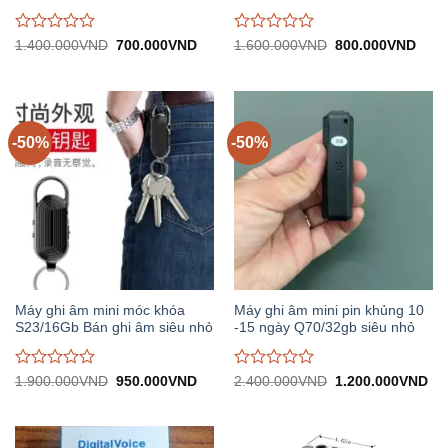
Được
Được
Giá
Giá
Giá
Giá
1.400.000
VND
700.000
VND
1.600.000
VND
800.000
VND
gốc:
hiện
gốc:
hiện
đánh
đánh
1.400.000VND.
tại:
1.600.000VND.
tại:
giá
giá
700.000VND.
800.
0
0
trên
trên
5
5
-50%
-50%
Máy ghi âm mini móc khóa
Máy ghi âm mini pin khủng 10
S23/16Gb Bán ghi âm siêu nhỏ
-15 ngày Q70/32gb siêu nhỏ
Được
Được
Giá
Giá
Giá
Gi
1.900.000
VND
950.000
VND
2.400.000
VND
1.200.000
VND
gốc:
hiện
gốc:
hiệ
đánh
đánh
1.900.000VND.
tại:
2.400.000VND.
tại:
giá
giá
950.000VND.
1.
0
0
trên
trên