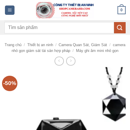
Bỏ
0
qua
nội
Tìm
dung
kiếm:
Trang chủ
/
Thiết bị an ninh
/
Camera Quan Sát, Giám Sát
/
camera
nhỏ gọn giám sát tài sản hợp pháp
/
Máy ghi âm mini nhỏ gọn
-50%