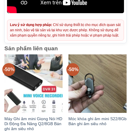
Lưu ý sử dụng hợp pháp:
Chỉ sử dụng thiết bị cho mục đích quan sát
an ninh, bảo vệ tài sản và tại khu vực được phép. Không sử dụng để
xâm phạm quyền riêng tư, ghi hình trái phép hoặc vi phạm pháp luật.
Sản phẩm liên quan
-50%
-50%
Máy Ghi âm mini Giọng Nói HD
Móc khóa ghi âm mini S22/8Gb
Di Động Đa Năng Q2/8GB Bán
Bán ghi âm siêu nhỏ
ghi âm siêu nhỏ