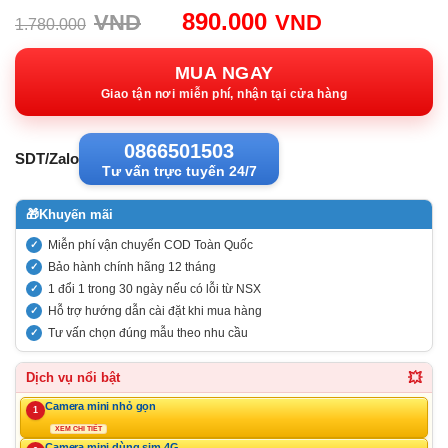
Giá
Giá
890.000
VND
VND
1.780.000
gốc:
hiện
1.780.000VND.
tại:
MUA NGAY
890.000VN
Giao tận nơi miễn phí, nhận tại cửa hàng
0866501503
SDT/Zalo
Tư vấn trực tuyến 24/7
🎁
Khuyến mãi
Miễn phí vận chuyển COD Toàn Quốc
Bảo hành chính hãng 12 tháng
1 đổi 1 trong 30 ngày nếu có lỗi từ NSX
Hỗ trợ hướng dẫn cài đặt khi mua hàng
Tư vấn chọn đúng mẫu theo nhu cầu
💥
Dịch vụ nổi bật
Camera mini nhỏ gọn
1
XEM CHI TIẾT
Camera mini dùng sim 4G