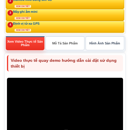
2
XEM CHI TIẾT
Máy ghi âm mini
3
XEM CHI TIẾT
Định vị từ xa GPS
4
XEM CHI TIẾT
Xem Video Thực tế Sản
Mô Tả Sản Phẩm
Hình Ảnh Sản Phẩm
Phẩm
Video thực tế quay demo hướng dẫn cài đặt sử dụng
thiết bị