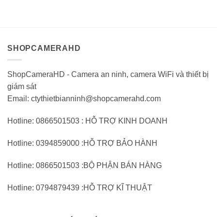
3.560.000VND.
tại:
2.760.000VND.
tại:
giá
giá
1.780.000VND.
1.
0
0
trên
trên
5
5
SHOPCAMERAHD
ShopCameraHD - Camera an ninh, camera WiFi và thiết bị
giám sát
Email: ctythietbianninh@shopcamerahd.com
Hotline: 0866501503 : HỖ TRỢ KINH DOANH
Hotline: 0394859000 :HỖ TRỢ BẢO HÀNH
Hotline: 0866501503 :BỘ PHẬN BÁN HÀNG
Hotline: 0794879439 :HỖ TRỢ KĨ THUẬT