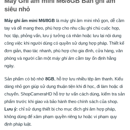
Máy Ghi âm mini M6/8GB Bán ghi âm
siêu nhỏ
Máy ghi âm mini M6/8GB
là máy ghi âm mini nhỏ gọn, dễ cầm
tay và dễ mang theo, phù hợp cho nhu cầu ghi chú cuộc họp,
học tập, phỏng vấn, lưu ý tưởng cá nhân hoặc lưu lại nội dung
công việc khi người dùng có quyền sử dụng hợp pháp. Thiết kế
đơn giản, thao tác nhanh, phù hợp cho gia đình, cửa hàng, văn
phòng và người cần một
máy ghi âm cầm tay
ổn định hằng
ngày.
Sản phẩm có bộ nhớ
8GB
, hỗ trợ lưu nhiều tệp âm thanh. Kiểu
dáng nhỏ gọn giúp sử dụng thuận tiện khi đi học, đi làm hoặc di
chuyển. ShopCameraHD hỗ trợ tư vấn cách dùng, kiểm tra sản
phẩm trước khi giao và bảo hành theo chính sách của shop.
Lưu ý:
chỉ sử dụng thiết bị cho mục đích ghi âm hợp pháp,
không dùng để xâm phạm quyền riêng tư hoặc vi phạm quy
định pháp luật.