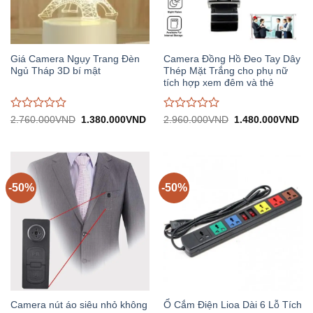
Giá Camera Ngụy Trang Đèn
Camera Đồng Hồ Đeo Tay Dây
Ngủ Tháp 3D bí mật
Thép Mặt Trắng cho phụ nữ
tích hợp xem đêm và thẻ
Được
Được
Giá
Giá
Giá
Gi
2.760.000
VND
1.380.000
VND
2.960.000
VND
1.480.000
VND
gốc:
hiện
gốc:
hiệ
đánh
đánh
2.760.000VND.
tại:
2.960.000VND.
tại:
giá
giá
1.380.000VND.
1.
0
0
trên
trên
5
5
-50%
-50%
Camera nút áo siêu nhỏ không
Ổ Cắm Điện Lioa Dài 6 Lỗ Tích