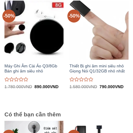
0
0
trên
trên
5
5
-50%
-50%
Máy Ghi Âm Cài Áo Q3/8Gb
Thiết Bị ghi âm mini siêu nhỏ
Bán ghi âm siêu nhỏ
Giọng Nói Q1/32GB nhỏ nhất
Được
Được
Giá
Giá
Giá
Giá
1.780.000
VND
890.000
VND
1.580.000
VND
790.000
VND
gốc:
hiện
gốc:
hiện
đánh
đánh
1.780.000VND.
tại:
1.580.000VND.
tại:
giá
giá
890.000VND.
790.
0
0
trên
trên
5
5
Có thể bạn cần thêm