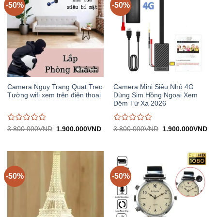
-50%
-50%
Camera Ngụy Trang Quạt Treo
Camera Mini Siêu Nhỏ 4G
Tường wifi xem trên điện thoại
Dùng Sim Hồng Ngoại Xem
Đêm Từ Xa 2026
Được
Được
Giá
Giá
Giá
Gi
3.800.000
VND
1.900.000
VND
3.800.000
VND
1.900.000
VND
gốc:
hiện
gốc:
hiệ
đánh
đánh
3.800.000VND.
tại:
3.800.000VND.
tại:
giá
giá
1.900.000VND.
1.
0
0
trên
trên
5
5
-50%
-50%