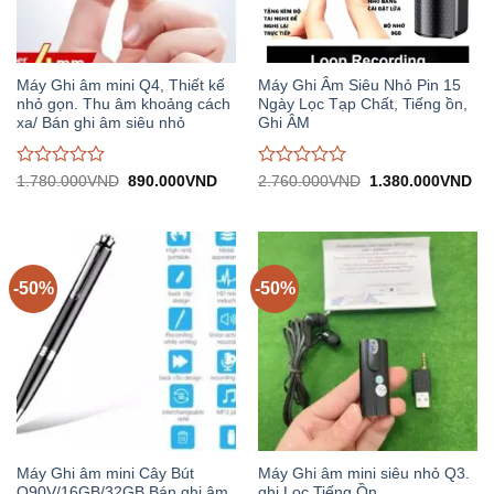
Máy Ghi âm mini Q4, Thiết kế
Máy Ghi Âm Siêu Nhỏ Pin 15
nhỏ gọn. Thu âm khoảng cách
Ngày Lọc Tạp Chất, Tiếng ồn,
xa/ Bán ghi âm siêu nhỏ
Ghi ÂM
Được
Được
Giá
Giá
Giá
Gi
1.780.000
VND
890.000
VND
2.760.000
VND
1.380.000
VND
gốc:
hiện
gốc:
hiệ
đánh
đánh
1.780.000VND.
tại:
2.760.000VND.
tại:
giá
giá
890.000VND.
1.
0
0
trên
trên
5
5
-50%
-50%
Máy Ghi âm mini Cây Bút
Máy Ghi âm mini siêu nhỏ Q3.
Q90V/16GB/32GB Bán ghi âm
ghi Lọc Tiếng Ồn