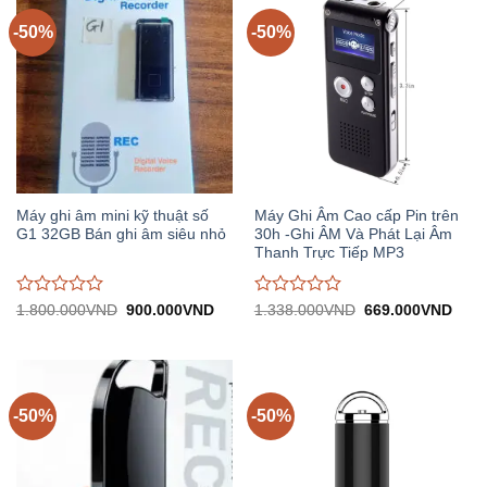
5
5
-50%
-50%
Máy ghi âm mini kỹ thuật số
Máy Ghi Âm Cao cấp Pin trên
G1 32GB Bán ghi âm siêu nhỏ
30h -Ghi ÂM Và Phát Lại Âm
Thanh Trực Tiếp MP3
Được
Được
Giá
Giá
Giá
Giá
1.800.000
VND
900.000
VND
1.338.000
VND
669.000
VND
gốc:
hiện
gốc:
hiện
đánh
đánh
1.800.000VND.
tại:
1.338.000VND.
tại:
giá
giá
900.000VND.
669.
0
0
trên
trên
5
5
-50%
-50%