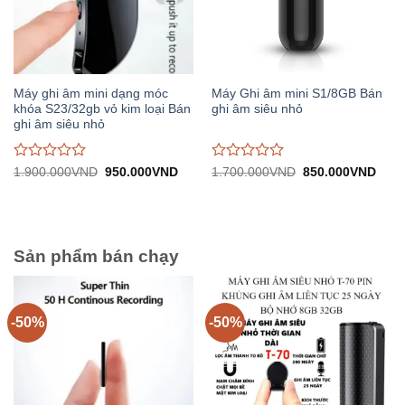
Máy ghi âm mini dạng móc
Máy Ghi âm mini S1/8GB Bán
khóa S23/32gb vỏ kim loại Bán
ghi âm siêu nhỏ
ghi âm siêu nhỏ
Được
Được
Giá
Giá
Giá
Giá
1.900.000
VND
950.000
VND
1.700.000
VND
850.000
VND
gốc:
hiện
gốc:
hiện
đánh
đánh
1.900.000VND.
tại:
1.700.000VND.
tại:
giá
giá
950.000VND.
850.
0
0
trên
trên
5
5
Sản phẩm bán chạy
-50%
-50%