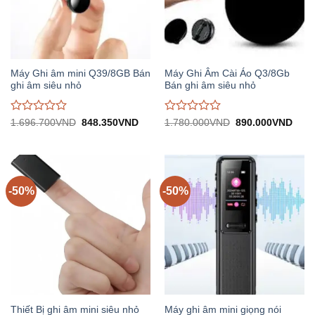
Máy Ghi âm mini Q39/8GB Bán
Máy Ghi Âm Cài Áo Q3/8Gb
ghi âm siêu nhỏ
Bán ghi âm siêu nhỏ
Được
Được
Giá
Giá
Giá
Giá
1.696.700
VND
848.350
VND
1.780.000
VND
890.000
VND
gốc:
hiện
gốc:
hiện
đánh
đánh
1.696.700VND.
tại:
1.780.000VND.
tại:
giá
giá
848.350VND.
890.
0
0
trên
trên
5
5
-50%
-50%
Thiết Bị ghi âm mini siêu nhỏ
Máy ghi âm mini giọng nói