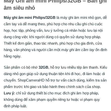
Máy Ghi âm mini Philips/32GB – Bán ghi
âm siêu nhỏ
Máy ghi âm mini Philips/32GB
là máy ghi âm mini nhỏ gọn, dễ
cầm tay và dễ mang theo, phù hợp cho nhu cầu ghi chú cuộc
họp, học tập, phỏng vấn, lưu ý tưởng cá nhân hoặc lưu lại nội
dung công việc khi người dùng có quyền sử dụng hợp pháp.
Thiết kế đơn giản, thao tác nhanh, phù hợp cho gia đình, cửa
hàng, văn phòng và người cần một
máy ghi âm cầm tay
ổn định
hằng ngày.
Sản phẩm có bộ nhớ
32GB
, hỗ trợ lưu nhiều tệp âm thanh. Kiểu
dáng nhỏ gọn giúp sử dụng thuận tiện khi đi học, đi làm hoặc di
chuyển. ShopCameraHD hỗ trợ tư vấn cách dùng, kiểm tra sản
phẩm trước khi giao và bảo hành theo chính sách của shop.
Lưu ý:
chỉ sử dụng thiết bị cho mục đích ghi âm hợp pháp,
không dùng để xâm phạm quyền riêng tư hoặc vi phạm quy
định pháp luật.