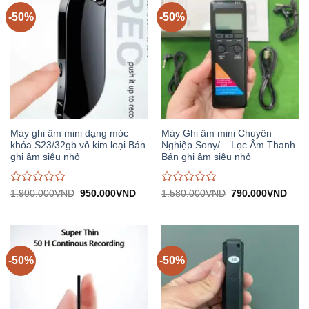
-50%
-50%
Máy ghi âm mini dạng móc
Máy Ghi âm mini Chuyên
khóa S23/32gb vỏ kim loại Bán
Nghiệp Sony/ – Lọc Âm Thanh
ghi âm siêu nhỏ
Bán ghi âm siêu nhỏ
Được
Được
Giá
Giá
Giá
Giá
1.900.000
VND
950.000
VND
1.580.000
VND
790.000
VND
gốc:
hiện
gốc:
hiện
đánh
đánh
1.900.000VND.
tại:
1.580.000VND.
tại:
giá
giá
950.000VND.
790.
0
0
trên
trên
5
5
-50%
-50%