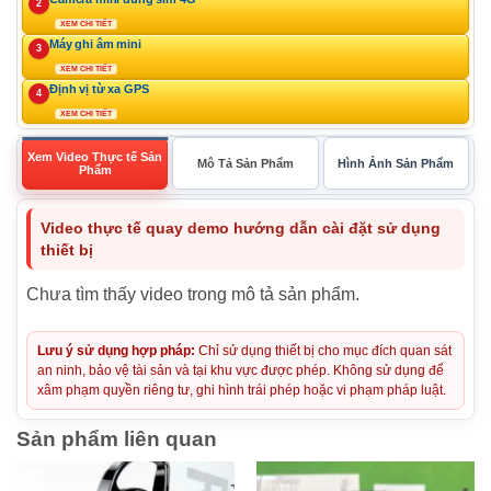
2
XEM CHI TIẾT
Máy ghi âm mini
3
XEM CHI TIẾT
Định vị từ xa GPS
4
XEM CHI TIẾT
Xem Video Thực tế Sản
Mô Tả Sản Phẩm
Hình Ảnh Sản Phẩm
Phẩm
Video thực tế quay demo hướng dẫn cài đặt sử dụng
thiết bị
Chưa tìm thấy video trong mô tả sản phẩm.
Lưu ý sử dụng hợp pháp:
Chỉ sử dụng thiết bị cho mục đích quan sát
an ninh, bảo vệ tài sản và tại khu vực được phép. Không sử dụng để
xâm phạm quyền riêng tư, ghi hình trái phép hoặc vi phạm pháp luật.
Sản phẩm liên quan