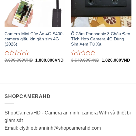
Camera Mini Cúc Áo 4G S400-
Ổ Cắm Panasonic 3 Chấu Đen
camera giấu kín gắn sim 4G
Tích Hợp Camera 4G Dùng
(2026)
Sim Xem Từ Xa
Được
Được
Giá
Giá
Giá
Gi
3.600.000
VND
1.800.000
VND
3.640.000
VND
1.820.000
VND
gốc:
hiện
gốc:
hiệ
đánh
đánh
3.600.000VND.
tại:
3.640.000VND.
tại:
giá
giá
1.800.000VND.
1.
0
0
trên
trên
5
5
SHOPCAMERAHD
ShopCameraHD - Camera an ninh, camera WiFi và thiết bị
giám sát
Email: ctythietbianninh@shopcamerahd.com