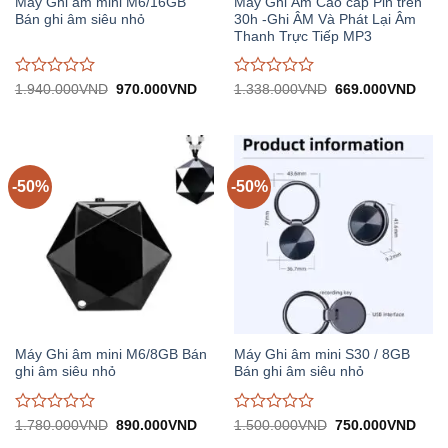
Máy Ghi âm mini M6/16GB
Máy Ghi Âm Cao cấp Pin trên
Bán ghi âm siêu nhỏ
30h -Ghi ÂM Và Phát Lại Âm
Thanh Trực Tiếp MP3
Được
Được
Giá
Giá
Giá
Giá
1.940.000
VND
970.000
VND
1.338.000
VND
669.000
VND
gốc:
hiện
gốc:
hiện
đánh
đánh
1.940.000VND.
tại:
1.338.000VND.
tại:
giá
giá
970.000VND.
669.
0
0
trên
trên
5
5
-50%
-50%
Máy Ghi âm mini M6/8GB Bán
Máy Ghi âm mini S30 / 8GB
ghi âm siêu nhỏ
Bán ghi âm siêu nhỏ
Được
Được
Giá
Giá
Giá
Giá
1.780.000
VND
890.000
VND
1.500.000
VND
750.000
VND
gốc:
hiện
gốc:
hiện
đánh
đánh