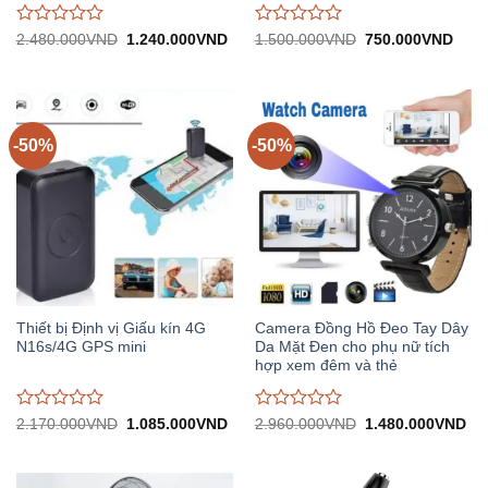
Được
Được
Giá
Giá
Giá
Giá
2.480.000
VND
1.240.000
VND
1.500.000
VND
750.000
VND
gốc:
hiện
gốc:
hiện
đánh
đánh
2.480.000VND.
tại:
1.500.000VND.
tại:
giá
giá
1.240.000VND.
750.
0
0
trên
trên
5
5
-50%
-50%
Thiết bị Định vị Giấu kín 4G
Camera Đồng Hồ Đeo Tay Dây
N16s/4G GPS mini
Da Mặt Đen cho phụ nữ tích
hợp xem đêm và thẻ
Được
Được
Giá
Giá
Giá
Gi
2.170.000
VND
1.085.000
VND
2.960.000
VND
1.480.000
VND
gốc:
hiện
gốc:
hiệ
đánh
đánh
2.170.000VND.
tại:
2.960.000VND.
tại:
giá
giá
1.085.000VND.
1.
0
0