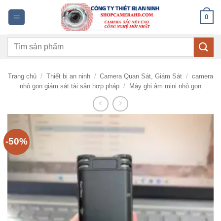
Bỏ
0
qua
nội
Tìm
dung
kiếm:
Trang chủ
/
Thiết bị an ninh
/
Camera Quan Sát, Giám Sát
/
camera
nhỏ gọn giám sát tài sản hợp pháp
/
Máy ghi âm mini nhỏ gọn
-50%