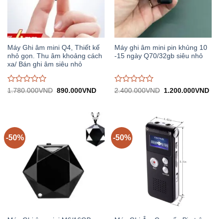
Máy Ghi âm mini Q4, Thiết kế
Máy ghi âm mini pin khủng 10
nhỏ gọn. Thu âm khoảng cách
-15 ngày Q70/32gb siêu nhỏ
xa/ Bán ghi âm siêu nhỏ
Được
Được
Giá
Giá
Giá
Gi
1.780.000
VND
890.000
VND
2.400.000
VND
1.200.000
VND
gốc:
hiện
gốc:
hiệ
đánh
đánh
1.780.000VND.
tại:
2.400.000VND.
tại:
giá
giá
890.000VND.
1.
0
0
trên
trên
5
5
-50%
-50%