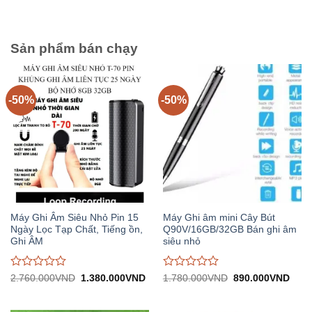
1.780.000VND.
tại:
1.500.000VND.
tại:
giá
giá
890.000VND.
750.
0
0
trên
trên
5
5
Sản phẩm bán chạy
-50%
-50%
Máy Ghi Âm Siêu Nhỏ Pin 15
Máy Ghi âm mini Cây Bút
Ngày Lọc Tạp Chất, Tiếng ồn,
Q90V/16GB/32GB Bán ghi âm
Ghi ÂM
siêu nhỏ
Được
Được
Giá
Giá
Giá
Giá
2.760.000
VND
1.380.000
VND
1.780.000
VND
890.000
VND
gốc:
hiện
gốc:
hiện
đánh
đánh
2.760.000VND.
tại:
1.780.000VND.
tại:
giá
giá
1.380.000VND.
890.
0
0