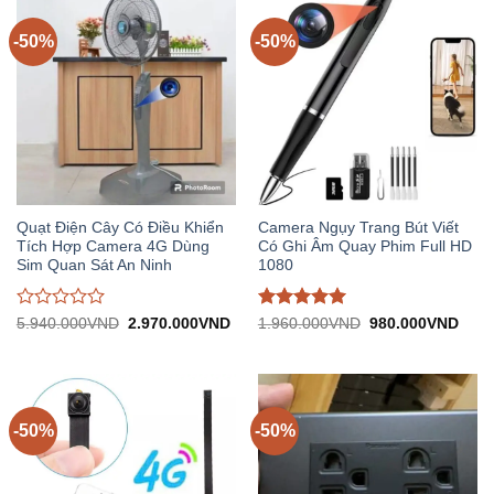
trên
trên
5
5
-50%
-50%
Quạt Điện Cây Có Điều Khiển
Camera Ngụy Trang Bút Viết
Tích Hợp Camera 4G Dùng
Có Ghi Âm Quay Phim Full HD
Sim Quan Sát An Ninh
1080
Được
Được đánh
Giá
Giá
Giá
Giá
5.940.000
VND
2.970.000
VND
1.960.000
VND
980.000
VND
gốc:
hiện
gốc:
hiện
đánh
giá
5
trên
5.940.000VND.
tại:
1.960.000VND.
tại:
giá
5
2.970.000VND.
980.
0
trên
5
-50%
-50%