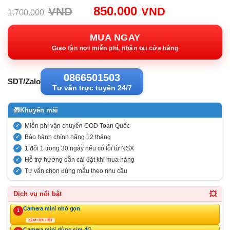
Giá
Giá
850.000
VND
VND
1.700.000
gốc:
hiện
1.700.000VND.
tại:
MUA NGAY
850.000VN
Giao tận nơi miễn phí, nhận tại cửa hàng
0866501503
SDT/Zalo
Tư vấn trực tuyến 24/7
🎁
Khuyến mãi
Miễn phí vận chuyển COD Toàn Quốc
Bảo hành chính hãng 12 tháng
1 đổi 1 trong 30 ngày nếu có lỗi từ NSX
Hỗ trợ hướng dẫn cài đặt khi mua hàng
Tư vấn chọn đúng mẫu theo nhu cầu
💥
Dịch vụ nổi bật
Camera mini nhỏ gọn
1
XEM CHI TIẾT
Camera mini dùng sim 4G