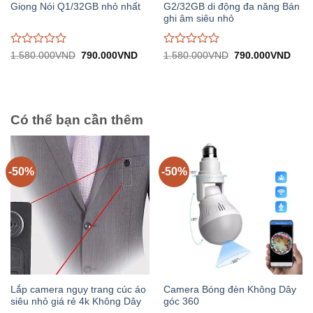
Giọng Nói Q1/32GB nhỏ nhất
G2/32GB di động đa năng Bán
ghi âm siêu nhỏ
Được
Được
Giá
Giá
Giá
Giá
1.580.000
VND
790.000
VND
1.580.000
VND
790.000
VND
gốc:
hiện
gốc:
hiện
đánh
đánh
1.580.000VND.
tại:
1.580.000VND.
tại:
giá
giá
790.000VND.
790.
0
0
trên
trên
5
5
Có thể bạn cần thêm
-50%
-50%
Lắp camera ngụy trang cúc áo
Camera Bóng đèn Không Dây
siêu nhỏ giá rẻ 4k Không Dây
góc 360