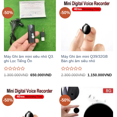
trên
trên
5
5
-50%
-50%
Máy Ghi âm mini siêu nhỏ Q3.
Máy Ghi âm mini Q39/32GB
ghi Lọc Tiếng Ồn
Bán ghi âm siêu nhỏ
Được
Được
Giá
Giá
Giá
Gi
1.300.000
VND
650.000
VND
2.300.000
VND
1.150.000
VND
gốc:
hiện
gốc:
hiệ
đánh
đánh
1.300.000VND.
tại:
2.300.000VND.
tại:
giá
giá
650.000VND.
1.
0
0
trên
trên
5
5
-50%
-50%