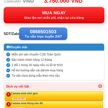
Giá
Giá
3.750.000
VND
VND
7.500.000
gốc:
hiện
7.500.000VND.
tại:
MUA NGAY
3.750.00
Giao tận nơi miễn phí, nhận tại cửa hàng
0866501503
SDT/Zalo
Tư vấn trực tuyến 24/7
🎁
Khuyến mãi
Miễn phí vận chuyển COD Toàn Quốc
Bảo hành chính hãng 12 tháng
1 đổi 1 trong 30 ngày nếu có lỗi từ NSX
Hỗ trợ hướng dẫn cài đặt khi mua hàng
Tư vấn chọn đúng mẫu theo nhu cầu
💥
Dịch vụ nổi bật
Camera mini nhỏ gọn
1
XEM CHI TIẾT
Camera mini dùng sim 4G
2