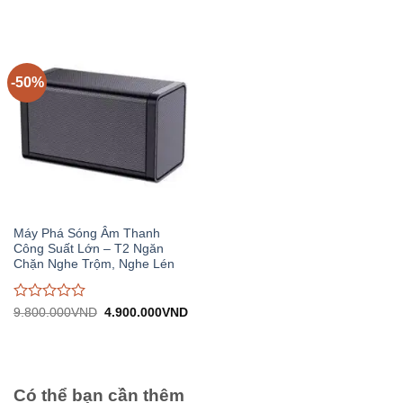
gốc:
hiện
9.300.000VND.
tại:
giá
giá
19.200.000VND.
tại:
4.
0
0
9.600.000VND.
trên
trên
5
5
-50%
Máy Phá Sóng Âm Thanh
Công Suất Lớn – T2 Ngăn
Chặn Nghe Trộm, Nghe Lén
Được
Giá
Giá
9.800.000
VND
4.900.000
VND
gốc:
hiện
đánh
9.800.000VND.
tại:
giá
4.900.000VND.
0
trên
5
Có thể bạn cần thêm