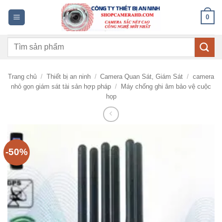
Bỏ
0
qua
nội
Tìm
dung
kiếm:
Trang chủ
/
Thiết bị an ninh
/
Camera Quan Sát, Giám Sát
/
camera
nhỏ gọn giám sát tài sản hợp pháp
/
Máy chống ghi âm bảo vệ cuộc
họp
-50%