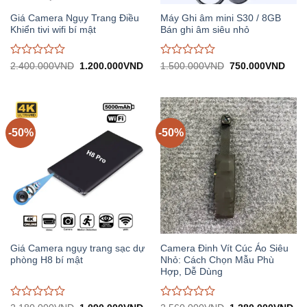
Giá Camera Ngụy Trang Điều
Máy Ghi âm mini S30 / 8GB
Khiển tivi wifi bí mật
Bán ghi âm siêu nhỏ
Được
Được
Giá
Giá
Giá
Giá
2.400.000
VND
1.200.000
VND
1.500.000
VND
750.000
VND
gốc:
hiện
gốc:
hiện
đánh
đánh
2.400.000VND.
tại:
1.500.000VND.
tại:
giá
giá
1.200.000VND.
750.
0
0
trên
trên
5
5
-50%
-50%
Giá Camera ngụy trang sạc dự
Camera Đinh Vít Cúc Áo Siêu
phòng H8 bí mật
Nhỏ: Cách Chọn Mẫu Phù
Hợp, Dễ Dùng
Được
Được