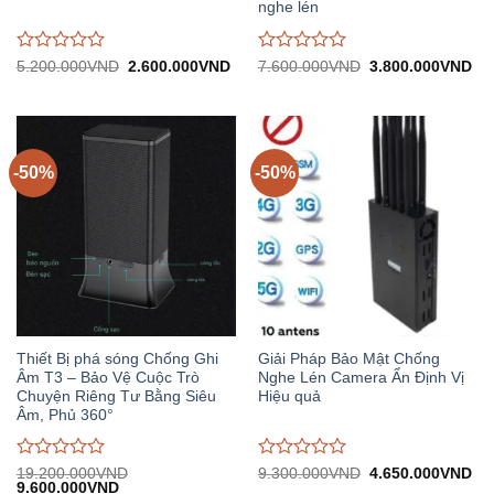
nghe lén
Được
Được
Giá
Giá
Giá
Gi
5.200.000
VND
2.600.000
VND
7.600.000
VND
3.800.000
VND
gốc:
hiện
gốc:
hiệ
đánh
đánh
5.200.000VND.
tại:
7.600.000VND.
tại:
giá
giá
2.600.000VND.
3.
0
0
trên
trên
5
5
-50%
-50%
Thiết Bị phá sóng Chống Ghi
Giải Pháp Bảo Mật Chống
Âm T3 – Bảo Vệ Cuộc Trò
Nghe Lén Camera Ẩn Định Vị
Chuyện Riêng Tư Bằng Siêu
Hiệu quả
Âm, Phủ 360°
Được
Được
Giá
Gi
19.200.000
VND
9.300.000
VND
4.650.000
VND
Giá
Giá
gốc:
hiệ
9.600.000
VND
đánh
đánh