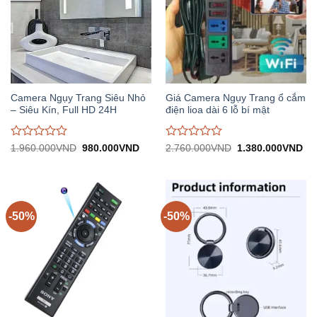
Camera Ngụy Trang Siêu Nhỏ
Giá Camera Ngụy Trang ổ cắm
– Siêu Kín, Full HD 24H
điện lioa dài 6 lỗ bí mật
Được
Được
Giá
Giá
Giá
Gi
1.960.000
VND
980.000
VND
2.760.000
VND
1.380.000
VND
gốc:
hiện
gốc:
hiệ
đánh
đánh
1.960.000VND.
tại:
2.760.000VND.
tại:
giá
giá
980.000VND.
1.
0
0
trên
trên
5
5
-50%
-50%