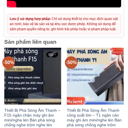
Lưu ý sử dụng hợp pháp:
Chỉ sử dụng thiết bị cho mục đích quan sát
an ninh, bảo vệ tài sản và tại khu vực được phép. Không sử dụng để
xâm phạm quyền riêng tư, ghi hình trái phép hoặc vi phạm pháp luật.
Sản phẩm liên quan
-50%
-50%
Thiết Bị Phá Sóng Âm Thanh –
Thiết Bị Phá Sóng Âm Thanh
F15 ngăn chặn máy ghi âm
công suất lớn – T1 ngăn cản
mini/nghe lén Bán phá sóng
máy ghi âm mini/nghe lén Bán
chống nghe trộm nghe lén
phá sóng chống nghe trộm