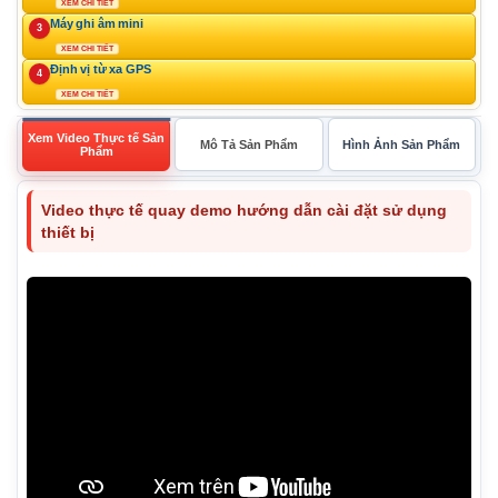
XEM CHI TIẾT
Máy ghi âm mini
3
XEM CHI TIẾT
Định vị từ xa GPS
4
XEM CHI TIẾT
Xem Video Thực tế Sản
Mô Tả Sản Phẩm
Hình Ảnh Sản Phẩm
Phẩm
Video thực tế quay demo hướng dẫn cài đặt sử dụng
thiết bị