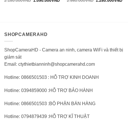
Giá
Giá
Giá
Gi
2.180.000
VND
1.090.000
VND
2.560.000
VND
1.280.000
VND
gốc:
hiện
gốc:
hiệ
đánh
đánh
2.180.000VND.
tại:
2.560.000VND.
tại:
giá
giá
1.090.000VND.
1.
0
0
trên
trên
5
5
SHOPCAMERAHD
ShopCameraHD - Camera an ninh, camera WiFi và thiết bị
giám sát
Email: ctythietbianninh@shopcamerahd.com
Hotline: 0866501503 : HỖ TRỢ KINH DOANH
Hotline: 0394859000 :HỖ TRỢ BẢO HÀNH
Hotline: 0866501503 :BỘ PHẬN BÁN HÀNG
Hotline: 0794879439 :HỖ TRỢ KĨ THUẬT