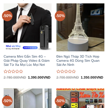
-50%
-50%
Camera Mini Gắn Sim 4G –
Đèn Ngủ Tháp 3D Tích Hợp
Giải Pháp Quay Video & Giám
Camera 4G Dùng Sim Quan
Sát Từ Xa Mọi Lúc Mọi Nơi
Sát An Ninh
Được
Được
Giá
Giá
Giá
Gi
2.780.000
VND
1.390.000
VND
2.700.000
VND
1.350.000
VND
gốc:
hiện
gốc:
hiệ
đánh
đánh
2.780.000VND.
tại:
2.700.000VND.
tại:
giá
giá
1.390.000VND.
1.
0
0
trên
trên
5
5
-50%
-50%