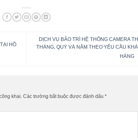
DỊCH VỤ BẢO TRÌ HỆ THỐNG CAMERA T
 TẠI HỒ
THÁNG, QUÝ VÀ NĂM THEO YÊU CẦU KH
HÀNG
công khai.
Các trường bắt buộc được đánh dấu
*