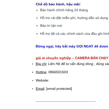
Chế độ bảo hành, hậu mãi:
Bảo hành chính hãng 24 tháng
Hỗ trợ cài đặt miễn phí, hướng dẫn sử dụng c
Bảo trì tận nơi
Hỗ trợ tất cả các chính sách của đầu ghi hìn
Đừng ngại, hãy bắt máy GỌI NGAY để được 
giá rẻ chuyên nghiệp – CAMERA BÁN CHẠY 
Địa chỉ
:
Liên Hệ để tư vấn đúng dòng , đúng sả
Hotline
:
0866501503
Website:
Email
:
[email protected]
—————————————————–