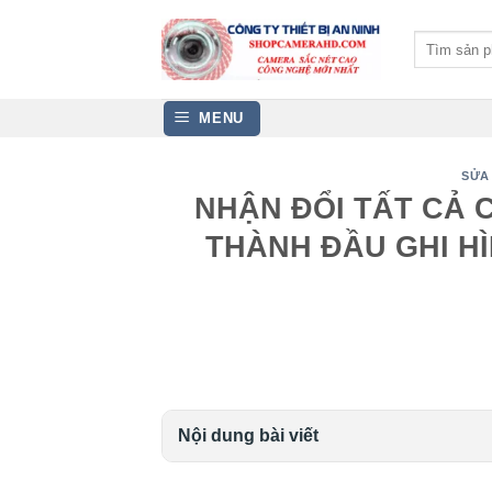
Bỏ
qua
Tìm
kiếm:
nội
dung
MENU
SỬA
NHẬN ĐỔI TẤT CẢ 
THÀNH ĐẦU GHI HÌN
Nội dung bài viết