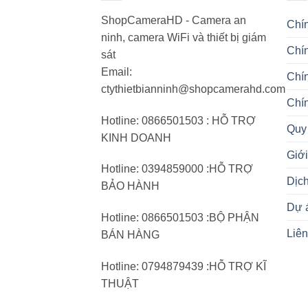
ShopCameraHD - Camera an
Chí
ninh, camera WiFi và thiết bị giám
Chín
sát
Email:
Chí
ctythietbianninh@shopcamerahd.com
Chí
Hotline: 0866501503 : HỖ TRỢ
Quy 
KINH DOANH
Giới
Hotline: 0394859000 :HỖ TRỢ
Dịc
BẢO HÀNH
Dự 
Hotline: 0866501503 :BỘ PHẬN
Liên
BÁN HÀNG
Hotline: 0794879439 :HỖ TRỢ KĨ
THUẬT