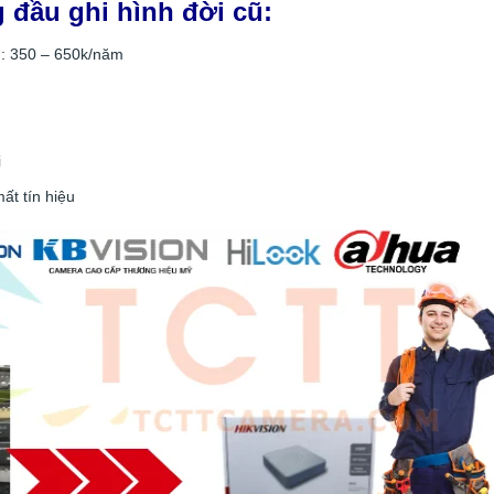
 đầu ghi hình đời cũ:
g: 350 – 650k/năm
i
ất tín hiệu