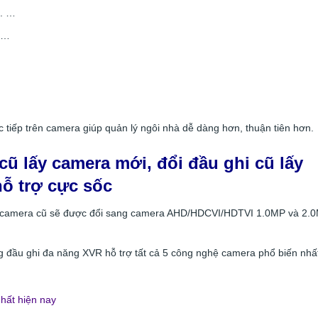
h. …
. …
c tiếp trên camera giúp quản lý ngôi nhà dễ dàng hơn, thuận tiên hơn.
ũ lấy camera mới, đổi đầu ghi cũ lấy
hỗ trợ cực sốc
ẩm camera cũ sẽ được đổi sang camera AHD/HDCVI/HDTVI 1.0MP và 2.
g đầu ghi đa năng XVR hỗ trợ tất cả 5 công nghệ camera phổ biến nhất
nhất hiện nay