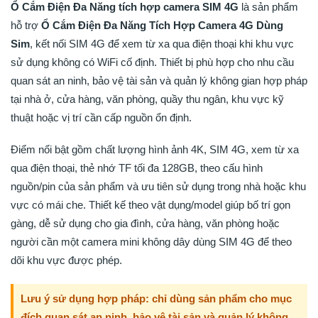
Ổ Cắm Điện Đa Năng tích hợp camera SIM 4G
là sản phẩm
hỗ trợ
Ổ Cắm Điện Đa Năng Tích Hợp Camera 4G Dùng
Sim
, kết nối SIM 4G để xem từ xa qua điện thoại khi khu vực
sử dụng không có WiFi cố định. Thiết bị phù hợp cho nhu cầu
quan sát an ninh, bảo vệ tài sản và quản lý không gian hợp pháp
tại nhà ở, cửa hàng, văn phòng, quầy thu ngân, khu vực kỹ
thuật hoặc vị trí cần cấp nguồn ổn định.
Điểm nổi bật gồm chất lượng hình ảnh 4K, SIM 4G, xem từ xa
qua điện thoại, thẻ nhớ TF tối đa 128GB, theo cấu hình
nguồn/pin của sản phẩm và ưu tiên sử dụng trong nhà hoặc khu
vực có mái che. Thiết kế theo vật dụng/model giúp bố trí gọn
gàng, dễ sử dụng cho gia đình, cửa hàng, văn phòng hoặc
người cần một camera mini không dây dùng SIM 4G để theo
dõi khu vực được phép.
Lưu ý sử dụng hợp pháp: chỉ dùng sản phẩm cho mục
đích quan sát an ninh, bảo vệ tài sản và quản lý không