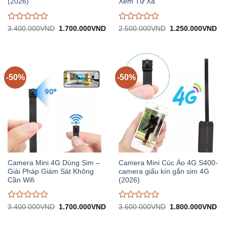
(2026)
Xem Từ Xa
Được
Được
Giá
Giá
Giá
Gi
3.400.000
VND
1.700.000
VND
2.500.000
VND
1.250.000
VND
gốc:
hiện
gốc:
hiệ
đánh
đánh
3.400.000VND.
tại:
2.500.000VND.
tại:
giá
giá
1.700.000VND.
1.
0
0
trên
trên
5
5
-50%
-50%
Camera Mini 4G Dùng Sim –
Camera Mini Cúc Áo 4G S400-
Giải Pháp Giám Sát Không
camera giấu kín gắn sim 4G
Cần Wifi
(2026)
Được
Được
Giá
Giá
Giá
Gi
3.400.000
VND
1.700.000
VND
3.600.000
VND
1.800.000
VND
gốc:
hiện
gốc:
hiệ
đánh
đánh
3.400.000VND.
tại:
3.600.000VND.
tại:
giá
giá
1.700.000VND.
1.