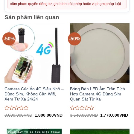
xâm phạm quyền riêng tư, ghi hình trái phép hoặc vi phạm pháp luật.
Sản phẩm liên quan
-50%
-50%
Camera Cúc Áo 4G Siêu Nhỏ –
Bóng Đèn LED Âm Trần Tích
Dùng Sim, Không Cần Wifi,
Hợp Camera 4G Dùng Sim
Xem Từ Xa 24/24
Quan Sát Từ Xa
Được
Được
Giá
Giá
Giá
Gi
3.600.000
VND
1.800.000
VND
3.540.000
VND
1.770.000
VND
gốc:
hiện
gốc:
hiệ
đánh
đánh
3.600.000VND.
tại:
3.540.000VND.
tại:
giá
giá
1.800.000VND.
1.
0
0
trên
trên