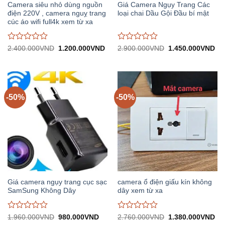
Camera siêu nhỏ dùng nguồn
Giá Camera Ngụy Trang Các
điện 220V , camera nguỵ trang
loại chai Dầu Gội Đầu bí mật
cúc áo wifi full4k xem từ xa
Được
Được
Giá
Giá
Giá
Gi
2.400.000
VND
1.200.000
VND
2.900.000
VND
1.450.000
VND
gốc:
hiện
gốc:
hiệ
đánh
đánh
2.400.000VND.
tại:
2.900.000VND.
tại:
giá
giá
1.200.000VND.
1.
0
0
trên
trên
5
5
-50%
-50%
Giá camera ngụy trang cục sạc
camera ổ điện giấu kín không
SamSung Không Dây
dây xem từ xa
Được
Được
Giá
Giá
Giá
Gi
1.960.000
VND
980.000
VND
2.760.000
VND
1.380.000
VND
gốc:
hiện
gốc:
hiệ
đánh
đánh