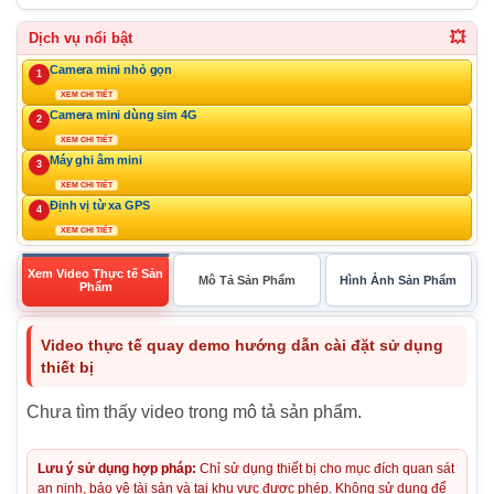
💥
Dịch vụ nổi bật
Camera mini nhỏ gọn
1
XEM CHI TIẾT
Camera mini dùng sim 4G
2
XEM CHI TIẾT
Máy ghi âm mini
3
XEM CHI TIẾT
Định vị từ xa GPS
4
XEM CHI TIẾT
Xem Video Thực tế Sản
Mô Tả Sản Phẩm
Hình Ảnh Sản Phẩm
Phẩm
Video thực tế quay demo hướng dẫn cài đặt sử dụng
thiết bị
Chưa tìm thấy video trong mô tả sản phẩm.
Lưu ý sử dụng hợp pháp:
Chỉ sử dụng thiết bị cho mục đích quan sát
an ninh, bảo vệ tài sản và tại khu vực được phép. Không sử dụng để