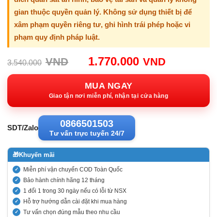
gian thuộc quyền quản lý. Không sử dụng thiết bị để
xâm phạm quyền riêng tư, ghi hình trái phép hoặc vi
phạm quy định pháp luật.
Giá
Giá
1.770.000
VND
VND
3.540.000
gốc:
hiện
3.540.000VND.
tại:
MUA NGAY
1.770.00
Giao tận nơi miễn phí, nhận tại cửa hàng
0866501503
SDT/Zalo
Tư vấn trực tuyến 24/7
🎁
Khuyến mãi
Miễn phí vận chuyển COD Toàn Quốc
Bảo hành chính hãng 12 tháng
1 đổi 1 trong 30 ngày nếu có lỗi từ NSX
Hỗ trợ hướng dẫn cài đặt khi mua hàng
Tư vấn chọn đúng mẫu theo nhu cầu