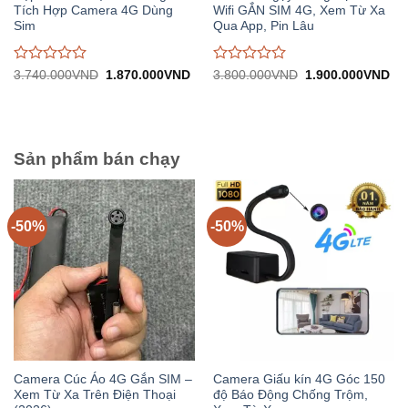
Tích Hợp Camera 4G Dùng
Wifi GẮN SIM 4G, Xem Từ Xa
Sim
Qua App, Pin Lâu
Được
Được
Giá
Giá
Giá
Gi
3.740.000
VND
1.870.000
VND
3.800.000
VND
1.900.000
VND
gốc:
hiện
gốc:
hiệ
đánh
đánh
3.740.000VND.
tại:
3.800.000VND.
tại:
giá
giá
1.870.000VND.
1.
0
0
trên
trên
5
5
Sản phẩm bán chạy
-50%
-50%
Camera Cúc Áo 4G Gắn SIM –
Camera Giấu kín 4G Góc 150
Xem Từ Xa Trên Điện Thoại
độ Báo Động Chống Trộm,