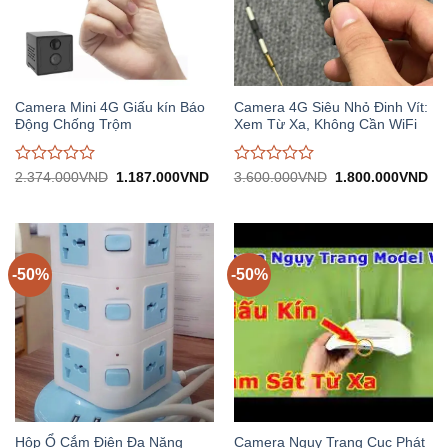
Camera Mini 4G Giấu kín Báo
Camera 4G Siêu Nhỏ Đinh Vít:
Động Chống Trộm
Xem Từ Xa, Không Cần WiFi
Được
Được
Giá
Giá
Giá
Gi
2.374.000
VND
1.187.000
VND
3.600.000
VND
1.800.000
VND
gốc:
hiện
gốc:
hiệ
đánh
đánh
2.374.000VND.
tại:
3.600.000VND.
tại:
giá
giá
1.187.000VND.
1.
0
0
trên
trên
5
5
-50%
-50%
Hộp Ổ Cắm Điện Đa Năng
Camera Ngụy Trang Cục Phát