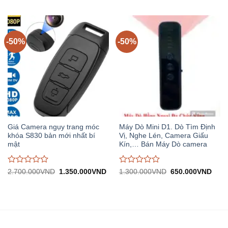
1.960.000VND.
tại:
2.760.000VND.
tại:
giá
giá
980.000VND.
1.
0
0
trên
trên
5
5
-50%
-50%
Giá Camera ngụy trang móc
Máy Dò Mini D1. Dò Tìm Định
khóa S830 bản mới nhất bí
Vị, Nghe Lén, Camera Giấu
mật
Kín,… Bán Máy Dò camera
Được
Được
Giá
Giá
Giá
Giá
2.700.000
VND
1.350.000
VND
1.300.000
VND
650.000
VND
gốc:
hiện
gốc:
hiện
đánh
đánh
2.700.000VND.
tại:
1.300.000VND.
tại:
giá
giá
1.350.000VND.
650.
0
0
trên
trên
5
5