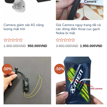
Camera giám sát 4G năng
Giá Camera ngụy trang tất cả
lượng mặt trời
các dòng điện thoại cục gạch
Nokia bí mật
Được
Được
Giá
Giá
Giá
Gi
1.900.000
VND
950.000
VND
3.900.000
VND
1.950.000
VND
gốc:
hiện
gốc:
hiệ
đánh
đánh
1.900.000VND.
tại:
3.900.000VND.
tại:
giá
giá
950.000VND.
1.
0
0
trên
trên
5
5
-50%
-50%