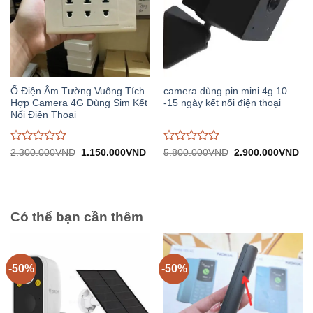
Ổ Điện Âm Tường Vuông Tích
camera dùng pin mini 4g 10
Hợp Camera 4G Dùng Sim Kết
-15 ngày kết nối điện thoại
Nối Điện Thoại
Được
Được
Giá
Giá
Giá
Gi
2.300.000
VND
1.150.000
VND
5.800.000
VND
2.900.000
VND
gốc:
hiện
gốc:
hiệ
đánh
đánh
2.300.000VND.
tại:
5.800.000VND.
tại:
giá
giá
1.150.000VND.
2.
0
0
trên
trên
5
5
Có thể bạn cần thêm
-50%
-50%