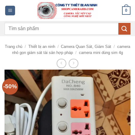
Bỏ
0
qua
nội
Tìm
dung
kiếm:
Trang chủ
/
Thiết bị an ninh
/
Camera Quan Sát, Giám Sát
/
camera
nhỏ gọn giám sát tài sản hợp pháp
/
camera mini dùng sim 4g
-50%