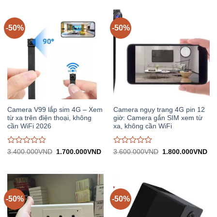
0
0
trên
trên
5
5
-50%
-50%
Camera V99 lắp sim 4G – Xem
Camera ngụy trang 4G pin 12
từ xa trên điện thoại, không
giờ: Camera gắn SIM xem từ
cần WiFi 2026
xa, không cần WiFi
Được
Được
Giá
Giá
Giá
Gi
3.400.000
VND
1.700.000
VND
3.600.000
VND
1.800.000
VND
gốc:
hiện
gốc:
hiệ
đánh
đánh
3.400.000VND.
tại:
3.600.000VND.
tại:
giá
giá
1.700.000VND.
1.
0
0
trên
trên
5
5
-50%
-50%