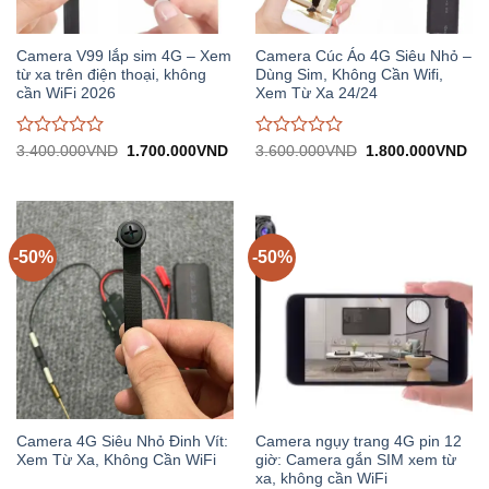
Camera V99 lắp sim 4G – Xem
Camera Cúc Áo 4G Siêu Nhỏ –
từ xa trên điện thoại, không
Dùng Sim, Không Cần Wifi,
cần WiFi 2026
Xem Từ Xa 24/24
Được
Được
Giá
Giá
Giá
Gi
3.400.000
VND
1.700.000
VND
3.600.000
VND
1.800.000
VND
gốc:
hiện
gốc:
hiệ
đánh
đánh
3.400.000VND.
tại:
3.600.000VND.
tại:
giá
giá
1.700.000VND.
1.
0
0
trên
trên
5
5
-50%
-50%
Camera 4G Siêu Nhỏ Đinh Vít:
Camera ngụy trang 4G pin 12
Xem Từ Xa, Không Cần WiFi
giờ: Camera gắn SIM xem từ
xa, không cần WiFi