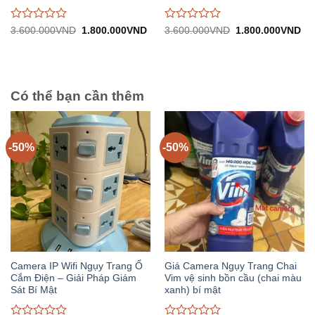
Được
Được
Giá
Giá
Giá
Gi
3.600.000
VND
1.800.000
VND
3.600.000
VND
1.800.000
VND
gốc:
hiện
gốc:
hiệ
đánh
đánh
3.600.000VND.
tại:
3.600.000VND.
tại:
giá
giá
1.800.000VND.
1.
0
0
trên
trên
5
5
Có thể bạn cần thêm
-50%
-50%
Camera IP Wifi Ngụy Trang Ổ
Giá Camera Ngụy Trang Chai
Cắm Điện – Giải Pháp Giám
Vim vệ sinh bồn cầu (chai màu
Sát Bí Mật
xanh) bí mật