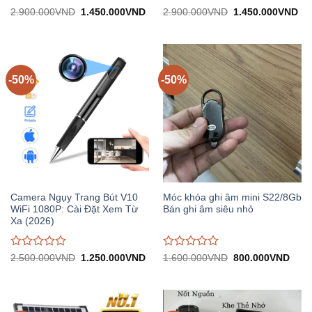
Được
Được
Giá
Giá
Giá
Gi
2.900.000
VND
1.450.000
VND
2.900.000
VND
1.450.000
VND
gốc:
hiện
gốc:
hiệ
đánh
đánh
2.900.000VND.
tại:
2.900.000VND.
tại:
giá
giá
1.450.000VND.
1.
0
0
trên
trên
5
5
-50%
-50%
Camera Ngụy Trang Bút V10
Móc khóa ghi âm mini S22/8Gb
WiFi 1080P: Cài Đặt Xem Từ
Bán ghi âm siêu nhỏ
Xa (2026)
Được
Được
Giá
Giá
Giá
Giá
2.500.000
VND
1.250.000
VND
1.600.000
VND
800.000
VND
gốc:
hiện
gốc:
hiện
đánh
đánh
2.500.000VND.
tại:
1.600.000VND.
tại:
giá
giá
1.250.000VND.
800.
0
0
trên
trên