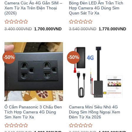
Camera Cúc Áo 4G Gắn SIM –
Bóng Đèn LED Âm Trần Tích
Xem Từ Xa Trên Điện Thoại
Hợp Camera 4G Dùng Sim
(2026)
Quan Sát Từ Xa
Được
Được
Giá
Giá
Giá
Gi
3.400.000
VND
1.700.000
VND
3.540.000
VND
1.770.000
VND
gốc:
hiện
gốc:
hiệ
đánh
đánh
3.400.000VND.
tại:
3.540.000VND.
tại:
giá
giá
1.700.000VND.
1.
0
0
trên
trên
5
5
-50%
-50%
Ổ Cắm Panasonic 3 Chấu Đen
Camera Mini Siêu Nhỏ 4G
Tích Hợp Camera 4G Dùng
Dùng Sim Hồng Ngoại Xem
Sim Xem Từ Xa
Đêm Từ Xa 2026