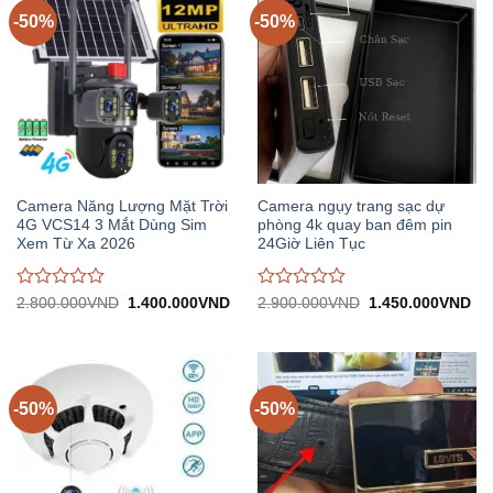
5
5
-50%
-50%
Camera Năng Lượng Mặt Trời
Camera ngụy trang sạc dự
4G VCS14 3 Mắt Dùng Sim
phòng 4k quay ban đêm pin
Xem Từ Xa 2026
24Giờ Liên Tục
Được
Được
Giá
Giá
Giá
Gi
2.800.000
VND
1.400.000
VND
2.900.000
VND
1.450.000
VND
gốc:
hiện
gốc:
hiệ
đánh
đánh
2.800.000VND.
tại:
2.900.000VND.
tại:
giá
giá
1.400.000VND.
1.
0
0
trên
trên
5
5
-50%
-50%