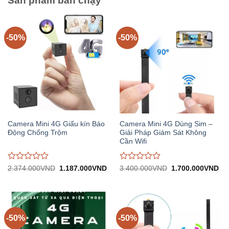
Sản phẩm bán chạy
-50%
-50%
Camera Mini 4G Giấu kín Báo
Camera Mini 4G Dùng Sim –
Động Chống Trộm
Giải Pháp Giám Sát Không
Cần Wifi
Được
Được
Giá
Giá
Giá
Gi
2.374.000
VND
1.187.000
VND
3.400.000
VND
1.700.000
VND
gốc:
hiện
gốc:
hiệ
đánh
đánh
2.374.000VND.
tại:
3.400.000VND.
tại:
giá
giá
1.187.000VND.
1.
0
0
trên
trên
5
5
-50%
-50%