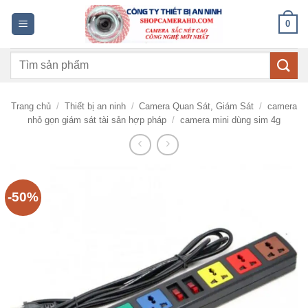
Bỏ
0
qua
nội
Tìm
dung
kiếm:
Trang chủ
/
Thiết bị an ninh
/
Camera Quan Sát, Giám Sát
/
camera
nhỏ gọn giám sát tài sản hợp pháp
/
camera mini dùng sim 4g
-50%