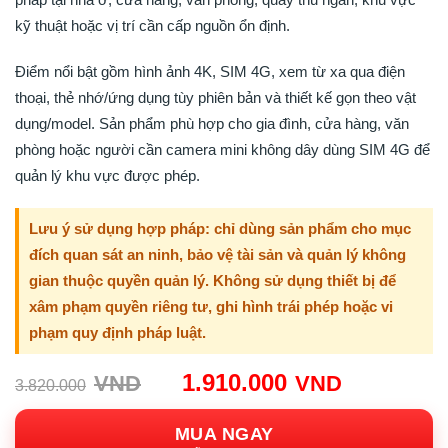
kỹ thuật hoặc vị trí cần cấp nguồn ổn định.
Điểm nổi bật gồm hình ảnh 4K, SIM 4G, xem từ xa qua điện
thoại, thẻ nhớ/ứng dụng tùy phiên bản và thiết kế gọn theo vật
dụng/model. Sản phẩm phù hợp cho gia đình, cửa hàng, văn
phòng hoặc người cần camera mini không dây dùng SIM 4G để
quản lý khu vực được phép.
Lưu ý sử dụng hợp pháp: chỉ dùng sản phẩm cho mục
đích quan sát an ninh, bảo vệ tài sản và quản lý không
gian thuộc quyền quản lý. Không sử dụng thiết bị để
xâm phạm quyền riêng tư, ghi hình trái phép hoặc vi
phạm quy định pháp luật.
Giá
Giá
1.910.000
VND
VND
3.820.000
gốc:
hiện
3.820.000VND.
tại:
MUA NGAY