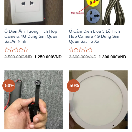
Ổ Điện Âm Tường Tích Hợp
Ổ Cắm Điện Lioa 3 Lỗ Tích
Camera 4G Dùng Sim Quan
Hợp Camera 4G Dùng Sim
Sát An Ninh
Quan Sát Từ Xa
Được
Được
Giá
Giá
Giá
Gi
2.500.000
VND
1.250.000
VND
2.600.000
VND
1.300.000
VND
gốc:
hiện
gốc:
hiệ
đánh
đánh
2.500.000VND.
tại:
2.600.000VND.
tại:
giá
giá
1.250.000VND.
1.
0
0
trên
trên
5
5
-50%
-50%