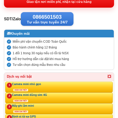
1.910.00
Giao tận nơi miễn phí, nhận tại cửa hàng
0866501503
SDT/Zalo
Tư vấn trực tuyến 24/7
🎁
Khuyến mãi
Miễn phí vận chuyển COD Toàn Quốc
Bảo hành chính hãng 12 tháng
1 đổi 1 trong 30 ngày nếu có lỗi từ NSX
Hỗ trợ hướng dẫn cài đặt khi mua hàng
Tư vấn chọn đúng mẫu theo nhu cầu
💥
Dịch vụ nổi bật
Camera mini nhỏ gọn
1
XEM CHI TIẾT
Camera mini dùng sim 4G
2
XEM CHI TIẾT
Máy ghi âm mini
3
XEM CHI TIẾT
Định vị từ xa GPS
4