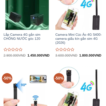
Lắp Camera 4G gắn sim
Camera Mini Cúc Áo 4G S400-
CHỐNG NƯỚC góc 120
camera giấu kín gắn sim 4G
(2026)
Được
Được
Giá
Giá
Giá
Gi
2.900.000
VND
1.450.000
VND
3.600.000
VND
1.800.000
VND
gốc:
hiện
gốc:
hiệ
đánh
đánh
2.900.000VND.
tại:
3.600.000VND.
tại:
giá
giá
1.450.000VND.
1.
0
0
trên
trên
5
5
-50%
-50%