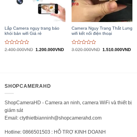
Lắp Camera ngụy trang báo
Camera Ngụy Trang Thắt Lưng
khói bản wifi Giá rẻ
wifi kết nối điện thoại
Được
Được
Giá
Giá
Giá
Gi
2.400.000
VND
1.200.000
VND
3.020.000
VND
1.510.000
VND
gốc:
hiện
gốc:
hiệ
đánh
đánh
2.400.000VND.
tại:
3.020.000VND.
tại:
giá
giá
1.200.000VND.
1.
0
0
trên
trên
5
5
SHOPCAMERAHD
ShopCameraHD - Camera an ninh, camera WiFi và thiết bị
giám sát
Email: ctythietbianninh@shopcamerahd.com
Hotline: 0866501503 : HỖ TRỢ KINH DOANH