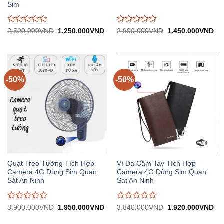
Sim
Được
Được
Giá
Giá
Giá
Gi
2.500.000
VND
1.250.000
VND
2.900.000
VND
1.450.000
VND
gốc:
hiện
gốc:
hiệ
đánh
đánh
2.500.000VND.
tại:
2.900.000VND.
tại:
giá
giá
1.250.000VND.
1.
0
0
trên
trên
5
5
-50%
-50%
Quạt Treo Tường Tích Hợp
Ví Da Cầm Tay Tích Hợp
Camera 4G Dùng Sim Quan
Camera 4G Dùng Sim Quan
Sát An Ninh
Sát An Ninh
Được
Được
Giá
Giá
Giá
Gi
3.900.000
VND
1.950.000
VND
3.840.000
VND
1.920.000
VND
gốc:
hiện
gốc:
hiệ
đánh
đánh
3.900.000VND.
tại:
3.840.000VND.
tại:
giá
giá