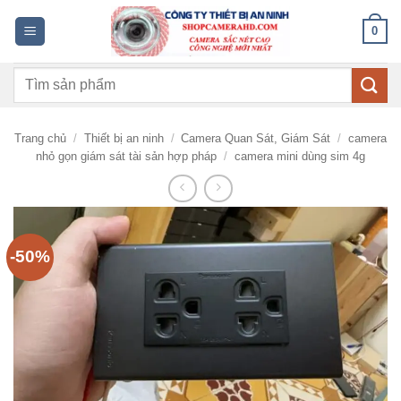
Bỏ
0
qua
nội
Tìm
dung
kiếm:
Trang chủ
/
Thiết bị an ninh
/
Camera Quan Sát, Giám Sát
/
camera
nhỏ gọn giám sát tài sản hợp pháp
/
camera mini dùng sim 4g
-50%