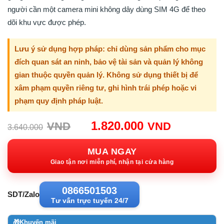
người cần một camera mini không dây dùng SIM 4G để theo
dõi khu vực được phép.
Lưu ý sử dụng hợp pháp: chỉ dùng sản phẩm cho mục
đích quan sát an ninh, bảo vệ tài sản và quản lý không
gian thuộc quyền quản lý. Không sử dụng thiết bị để
xâm phạm quyền riêng tư, ghi hình trái phép hoặc vi
phạm quy định pháp luật.
Giá
Giá
1.820.000
VND
VND
3.640.000
gốc:
hiện
3.640.000VND.
tại:
MUA NGAY
1.820.00
Giao tận nơi miễn phí, nhận tại cửa hàng
0866501503
SDT/Zalo
Tư vấn trực tuyến 24/7
🎁
Khuyến mãi