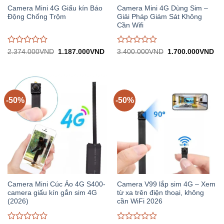
Camera Mini 4G Giấu kín Báo
Camera Mini 4G Dùng Sim –
Động Chống Trộm
Giải Pháp Giám Sát Không
Cần Wifi
Được
Được
Giá
Giá
Giá
Gi
2.374.000
VND
1.187.000
VND
3.400.000
VND
1.700.000
VND
gốc:
hiện
gốc:
hiệ
đánh
đánh
2.374.000VND.
tại:
3.400.000VND.
tại:
giá
giá
1.187.000VND.
1.
0
0
trên
trên
5
5
-50%
-50%
Camera Mini Cúc Áo 4G S400-
Camera V99 lắp sim 4G – Xem
camera giấu kín gắn sim 4G
từ xa trên điện thoại, không
(2026)
cần WiFi 2026