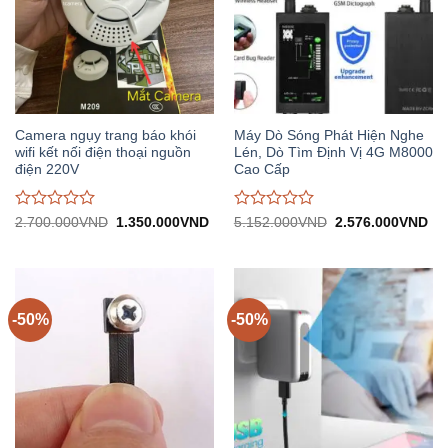
Camera ngụy trang báo khói
Máy Dò Sóng Phát Hiện Nghe
wifi kết nối điện thoại nguồn
Lén, Dò Tìm Định Vị 4G M8000
điện 220V
Cao Cấp
Được
Được
Giá
Giá
Giá
Gi
2.700.000
VND
1.350.000
VND
5.152.000
VND
2.576.000
VND
gốc:
hiện
gốc:
hiệ
đánh
đánh
2.700.000VND.
tại:
5.152.000VND.
tại:
giá
giá
1.350.000VND.
2.
0
0
trên
trên
5
5
-50%
-50%