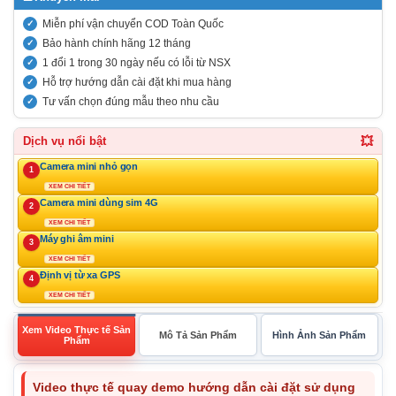
Miễn phí vận chuyển COD Toàn Quốc
Bảo hành chính hãng 12 tháng
1 đổi 1 trong 30 ngày nếu có lỗi từ NSX
Hỗ trợ hướng dẫn cài đặt khi mua hàng
Tư vấn chọn đúng mẫu theo nhu cầu
💥
Dịch vụ nổi bật
Camera mini nhỏ gọn
1
XEM CHI TIẾT
Camera mini dùng sim 4G
2
XEM CHI TIẾT
Máy ghi âm mini
3
XEM CHI TIẾT
Định vị từ xa GPS
4
XEM CHI TIẾT
Xem Video Thực tế Sản
Mô Tả Sản Phẩm
Hình Ảnh Sản Phẩm
Phẩm
Video thực tế quay demo hướng dẫn cài đặt sử dụng