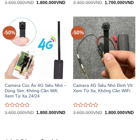
Được
Được
Giá
Giá
Giá
Gi
3.600.000
VND
1.800.000
VND
3.400.000
VND
1.700.000
VND
gốc:
hiện
gốc:
hiệ
đánh
đánh
3.600.000VND.
tại:
3.400.000VND.
tại:
giá
giá
1.800.000VND.
1.
0
0
trên
trên
5
5
-50%
-50%
Camera Cúc Áo 4G Siêu Nhỏ –
Camera 4G Siêu Nhỏ Đinh Vít:
Dùng Sim, Không Cần Wifi,
Xem Từ Xa, Không Cần WiFi
Xem Từ Xa 24/24
Được
Được
Giá
Giá
Giá
Gi
3.600.000
VND
1.800.000
VND
3.600.000
VND
1.800.000
VND
gốc:
hiện
gốc:
hiệ
đánh
đánh
3.600.000VND.
tại:
3.600.000VND.
tại:
giá
giá
1.800.000VND.
1.
0
0
trên
trên
5
5