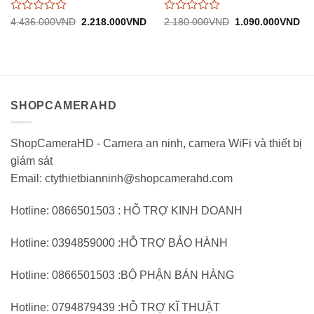
Được
Được
Giá
Giá
Giá
Gi
4.436.000
VND
2.218.000
VND
2.180.000
VND
1.090.000
VND
gốc:
hiện
gốc:
hiệ
đánh
đánh
4.436.000VND.
tại:
2.180.000VND.
tại:
giá
giá
2.218.000VND.
1.
0
0
trên
trên
5
5
SHOPCAMERAHD
ShopCameraHD - Camera an ninh, camera WiFi và thiết bị
giám sát
Email: ctythietbianninh@shopcamerahd.com
Hotline: 0866501503 : HỖ TRỢ KINH DOANH
Hotline: 0394859000 :HỖ TRỢ BẢO HÀNH
Hotline: 0866501503 :BỘ PHẬN BÁN HÀNG
Hotline: 0794879439 :HỖ TRỢ KĨ THUẬT