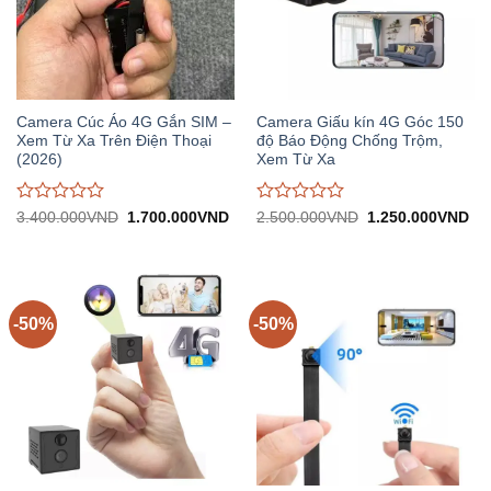
Camera Cúc Áo 4G Gắn SIM –
Camera Giấu kín 4G Góc 150
Xem Từ Xa Trên Điện Thoại
độ Báo Động Chống Trộm,
(2026)
Xem Từ Xa
Được
Được
Giá
Giá
Giá
Gi
3.400.000
VND
1.700.000
VND
2.500.000
VND
1.250.000
VND
gốc:
hiện
gốc:
hiệ
đánh
đánh
3.400.000VND.
tại:
2.500.000VND.
tại:
giá
giá
1.700.000VND.
1.
0
0
trên
trên
5
5
-50%
-50%