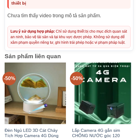
thiết bị
Chưa tìm thấy video trong mô tả sản phẩm.
Lưu ý sử dụng hợp pháp:
Chỉ sử dụng thiết bị cho mục đích quan sát
an ninh, bảo vệ tài sản và tại khu vực được phép. Không sử dụng để
xâm phạm quyền riêng tư, ghi hình trái phép hoặc vi phạm pháp luật.
Sản phẩm liên quan
-50%
-50%
Đèn Ngủ LED 3D Cát Chảy
Lắp Camera 4G gắn sim
Tích Hợp Camera 4G Dùng
CHỐNG NƯỚC góc 120