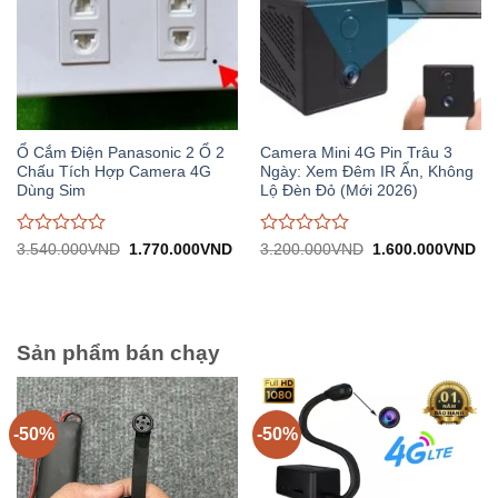
Ổ Cắm Điện Panasonic 2 Ổ 2
Camera Mini 4G Pin Trâu 3
Chấu Tích Hợp Camera 4G
Ngày: Xem Đêm IR Ẩn, Không
Dùng Sim
Lộ Đèn Đỏ (Mới 2026)
Được
Được
Giá
Giá
Giá
Gi
3.540.000
VND
1.770.000
VND
3.200.000
VND
1.600.000
VND
gốc:
hiện
gốc:
hiệ
đánh
đánh
3.540.000VND.
tại:
3.200.000VND.
tại:
giá
giá
1.770.000VND.
1.
0
0
trên
trên
5
5
Sản phẩm bán chạy
-50%
-50%