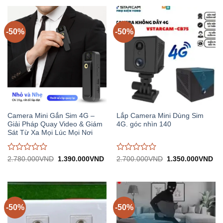
1.950.000VND.
1.
0
0
trên
trên
5
5
-50%
-50%
Camera Mini Gắn Sim 4G –
Lắp Camera Mini Dùng Sim
Giải Pháp Quay Video & Giám
4G. góc nhìn 140
Sát Từ Xa Mọi Lúc Mọi Nơi
Được
Được
Giá
Giá
Giá
Gi
2.780.000
VND
1.390.000
VND
2.700.000
VND
1.350.000
VND
gốc:
hiện
gốc:
hiệ
đánh
đánh
2.780.000VND.
tại:
2.700.000VND.
tại:
giá
giá
1.390.000VND.
1.
0
0
trên
trên
5
5
-50%
-50%