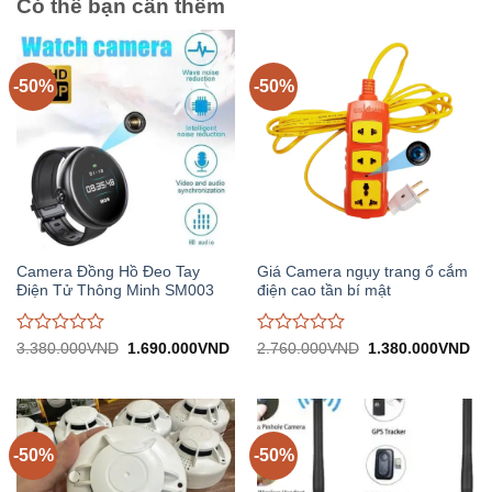
Có thể bạn cần thêm
-50%
-50%
Camera Đồng Hồ Đeo Tay
Giá Camera ngụy trang ổ cắm
Điện Tử Thông Minh SM003
điện cao tần bí mật
Được
Được
Giá
Giá
Giá
Gi
3.380.000
VND
1.690.000
VND
2.760.000
VND
1.380.000
VND
gốc:
hiện
gốc:
hiệ
đánh
đánh
3.380.000VND.
tại:
2.760.000VND.
tại:
giá
giá
1.690.000VND.
1.
0
0
trên
trên
5
5
-50%
-50%