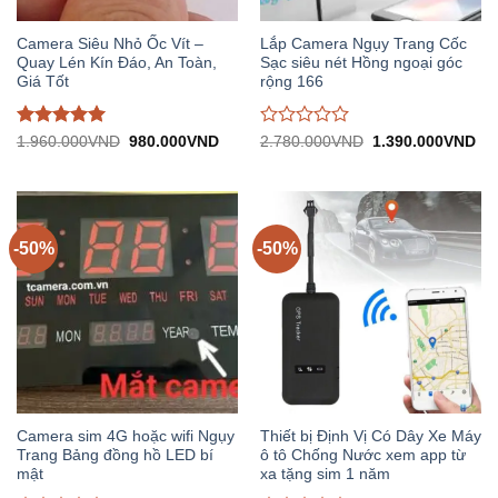
Camera Siêu Nhỏ Ốc Vít –
Lắp Camera Ngụy Trang Cốc
Quay Lén Kín Đáo, An Toàn,
Sạc siêu nét Hồng ngoại góc
Giá Tốt
rộng 166
Được đánh
Được
Giá
Giá
Giá
Gi
1.960.000
VND
980.000
VND
2.780.000
VND
1.390.000
VND
gốc:
hiện
gốc:
hiệ
giá
5
trên
đánh
1.960.000VND.
tại:
2.780.000VND.
tại:
5
giá
980.000VND.
1.
0
trên
5
-50%
-50%
Camera sim 4G hoặc wifi Ngụy
Thiết bị Định Vị Có Dây Xe Máy
Trang Bảng đồng hồ LED bí
ô tô Chống Nước xem app từ
mật
xa tặng sim 1 năm