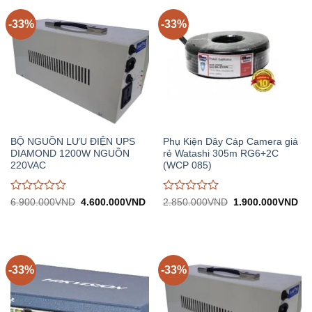
5
5
-33%
-33%
BỘ NGUỒN LƯU ĐIỆN UPS
Phụ Kiện Dây Cáp Camera giá
DIAMOND 1200W NGUỒN
rẻ Watashi 305m RG6+2C
220VAC
(WCP 085)
Được
Được
Giá
Giá
Giá
Gi
6.900.000
VND
4.600.000
VND
2.850.000
VND
1.900.000
VND
gốc:
hiện
gốc:
hiệ
đánh
đánh
6.900.000VND.
tại:
2.850.000VND.
tại:
giá
giá
4.600.000VND.
1.
0
0
trên
trên
5
5
-33%
-33%