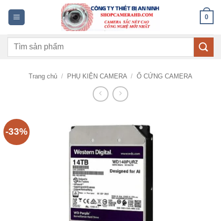
Bỏ
0
qua
nội
Tìm
dung
kiếm:
Trang chủ
/
PHỤ KIỆN CAMERA
/
Ổ CỨNG CAMERA
-33%