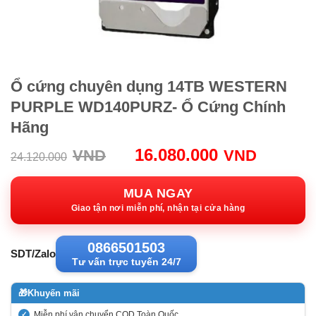
Ổ cứng chuyên dụng 14TB WESTERN
PURPLE WD140PURZ- Ổ Cứng Chính
Hãng
Giá
Giá
16.080.000
VND
VND
24.120.000
gốc:
hiện
24.120.000VND.
tại:
MUA NGAY
16.080
Giao tận nơi miễn phí, nhận tại cửa hàng
0866501503
SDT/Zalo
Tư vấn trực tuyến 24/7
🎁
Khuyến mãi
Miễn phí vận chuyển COD Toàn Quốc