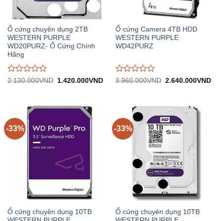
Ổ cứng chuyên dụng 2TB
Ổ cứng Camera 4TB HDD
WESTERN PURPLE
WESTERN PURPLE
WD20PURZ- Ổ Cứng Chính
WD42PURZ
Hãng
Được
Được
Giá
Giá
Giá
Gi
2.130.000
VND
1.420.000
VND
3.960.000
VND
2.640.000
VND
gốc:
hiện
gốc:
hiệ
đánh
đánh
2.130.000VND.
tại:
3.960.000VND.
tại:
giá
giá
1.420.000VND.
2.
0
0
trên
trên
5
5
-33%
-33%
Ổ cứng chuyên dụng 10TB
Ổ cứng chuyên dụng 10TB
WESTERN PURPLE
WESTERN PURPLE