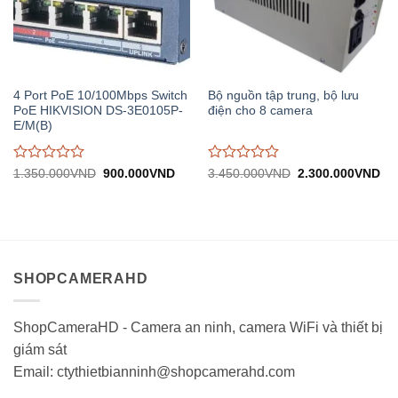
4 Port PoE 10/100Mbps Switch
Bộ nguồn tập trung, bộ lưu
PoE HIKVISION DS-3E0105P-
điện cho 8 camera
E/M(B)
Được
Được
Giá
Giá
Giá
Gi
1.350.000
VND
900.000
VND
3.450.000
VND
2.300.000
VND
gốc:
hiện
gốc:
hiệ
đánh
đánh
1.350.000VND.
tại:
3.450.000VND.
tại:
giá
giá
900.000VND.
2.
0
0
trên
trên
5
5
SHOPCAMERAHD
ShopCameraHD - Camera an ninh, camera WiFi và thiết bị
giám sát
Email: ctythietbianninh@shopcamerahd.com