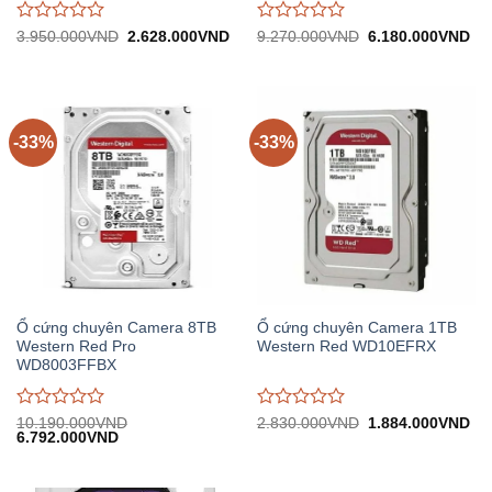
Được
Được
Giá
Giá
Giá
Gi
3.950.000
VND
2.628.000
VND
9.270.000
VND
6.180.000
VND
gốc:
hiện
gốc:
hiệ
đánh
đánh
3.950.000VND.
tại:
9.270.000VND.
tại:
giá
giá
2.628.000VND.
6.
0
0
trên
trên
5
5
-33%
-33%
Ổ cứng chuyên Camera 8TB
Ổ cứng chuyên Camera 1TB
Western Red Pro
Western Red WD10EFRX
WD8003FFBX
Được
Được
Giá
Gi
10.190.000
VND
2.830.000
VND
1.884.000
VND
Giá
Giá
gốc:
hiệ
6.792.000
VND
đánh
đánh
gốc:
hiện
2.830.000VND.
tại:
giá
giá
10.190.000VND.
tại:
1.
0
0
6.792.000VND.