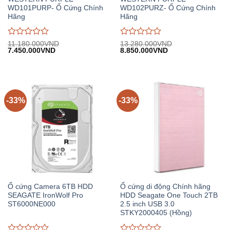
WD101PURP- Ổ Cứng Chính
WD102PURZ- Ổ Cứng Chính
Hãng
Hãng
Được
Được
11.180.000
VND
13.280.000
VND
Giá
Giá
Giá
Giá
7.450.000
VND
8.850.000
VND
đánh
đánh
gốc:
hiện
gốc:
hiện
giá
giá
11.180.000VND.
tại:
13.280.000VND.
tại:
0
0
7.450.000VND.
8.850.000VND.
trên
trên
5
5
-33%
-33%
Ổ cứng Camera 6TB HDD
Ổ cứng di động Chính hãng
SEAGATE IronWolf Pro
HDD Seagate One Touch 2TB
ST6000NE000
2.5 inch USB 3.0
STKY2000405 (Hồng)