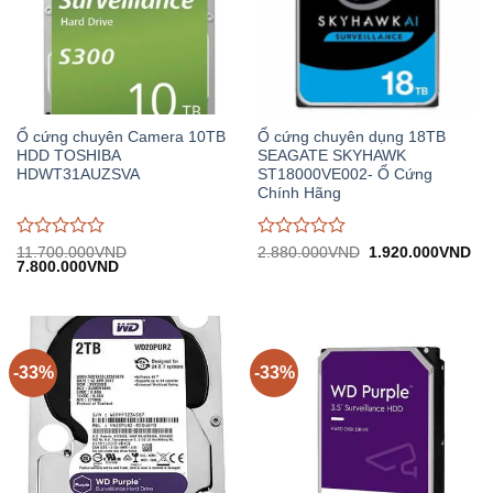
Ổ cứng chuyên Camera 10TB
Ổ cứng chuyên dụng 18TB
HDD TOSHIBA
SEAGATE SKYHAWK
HDWT31AUZSVA
ST18000VE002- Ổ Cứng
Chính Hãng
Được
Được
Giá
Gi
11.700.000
VND
2.880.000
VND
1.920.000
VND
Giá
Giá
gốc:
hiệ
7.800.000
VND
đánh
đánh
gốc:
hiện
2.880.000VND.
tại:
giá
giá
11.700.000VND.
tại:
1.
0
0
7.800.000VND.
trên
trên
5
5
-33%
-33%