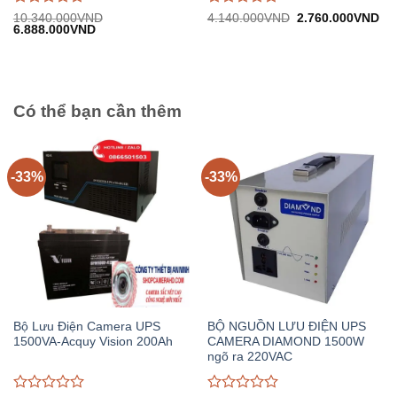
Được
Được
Giá
Gi
10.340.000
VND
4.140.000
VND
2.760.000
VND
Giá
Giá
gốc:
hiệ
6.888.000
VND
đánh
đánh
gốc:
hiện
4.140.000VND.
tại:
giá
giá
10.340.000VND.
tại:
2.
0
0
6.888.000VND.
trên
trên
5
5
Có thể bạn cần thêm
-33%
-33%
Bộ Lưu Điện Camera UPS
BỘ NGUỒN LƯU ĐIỆN UPS
1500VA-Acquy Vision 200Ah
CAMERA DIAMOND 1500W
ngõ ra 220VAC