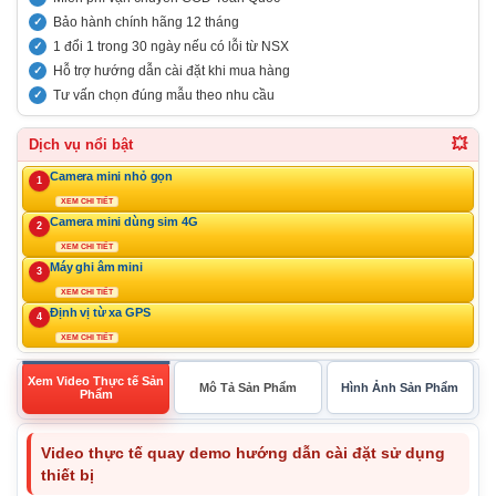
Bảo hành chính hãng 12 tháng
1 đổi 1 trong 30 ngày nếu có lỗi từ NSX
Hỗ trợ hướng dẫn cài đặt khi mua hàng
Tư vấn chọn đúng mẫu theo nhu cầu
💥
Dịch vụ nổi bật
Camera mini nhỏ gọn
1
XEM CHI TIẾT
Camera mini dùng sim 4G
2
XEM CHI TIẾT
Máy ghi âm mini
3
XEM CHI TIẾT
Định vị từ xa GPS
4
XEM CHI TIẾT
Xem Video Thực tế Sản
Mô Tả Sản Phẩm
Hình Ảnh Sản Phẩm
Phẩm
Video thực tế quay demo hướng dẫn cài đặt sử dụng
thiết bị