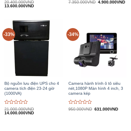
Được
Được
Giá
Gi
20.400.000
VND
7.350.000
VND
4.900.000
VND
Giá
Giá
gốc:
hiệ
13.600.000
VND
đánh
đánh
gốc:
hiện
7.350.000VND.
tại:
giá
giá
20.400.000VND.
tại:
4.
0
0
13.600.000VND.
trên
trên
5
5
-33%
-34%
Bộ nguồn lưu điện UPS cho 4
Camera hành trình ô tô siêu
camera tích điện 23-24 giờ
nét,1080P Màn hình 4 inch, 3
(1000VA)
camera kép
Được
Được
Giá
Giá
21.000.000
VND
950.000
VND
631.000
VND
Giá
Giá
gốc:
hiện
14.000.000
VND
đánh
đánh
gốc:
hiện
950.000VND.
tại:
giá
giá
21.000.000VND.
tại:
631.0
0
0
14.000.000VND.
trên
trên