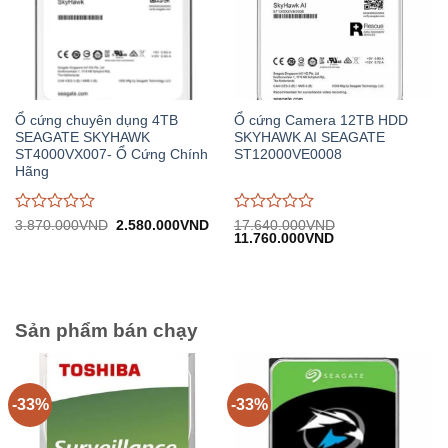
Ổ cứng chuyên dụng 4TB
Ổ cứng Camera 12TB HDD
SEAGATE SKYHAWK
SKYHAWK AI SEAGATE
ST4000VX007- Ổ Cứng Chính
ST12000VE0008
Hãng
Được
Được
Giá
Giá
3.870.000
VND
2.580.000
VND
17.640.000
VND
gốc:
hiện
Giá
Giá
11.760.000
VND
đánh
đánh
3.870.000VND.
tại:
gốc:
hiện
giá
giá
2.580.000VND.
17.640.000VND.
tại:
0
0
11.760.000VND.
trên
trên
5
5
Sản phẩm bán chạy
-33%
-33%