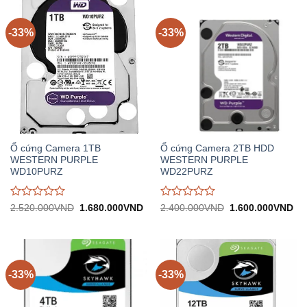
trên
trên
5
5
-33%
-33%
Ổ cứng Camera 1TB
Ổ cứng Camera 2TB HDD
WESTERN PURPLE
WESTERN PURPLE
WD10PURZ
WD22PURZ
Được
Được
Giá
Giá
Giá
Gi
2.520.000
VND
1.680.000
VND
2.400.000
VND
1.600.000
VND
gốc:
hiện
gốc:
hiệ
đánh
đánh
2.520.000VND.
tại:
2.400.000VND.
tại:
giá
giá
1.680.000VND.
1.
0
0
trên
trên
5
5
-33%
-33%