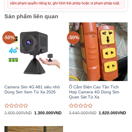
xâm phạm quyền riêng tư, ghi hình trái phép hoặc vi phạm pháp luật.
Sản phẩm liên quan
-50%
-50%
Camera Sim 4G A81 siêu nhỏ
Ổ Cắm Điện Cao Tần Tích
Dùng Sim Xem Từ Xa 2026
Hợp Camera 4G Dùng Sim
Quan Sát Từ Xa
Được
Được
Giá
Giá
Giá
Gi
2.600.000
VND
1.300.000
VND
3.640.000
VND
1.820.000
VND
gốc:
hiện
gốc:
hiệ
đánh
đánh
2.600.000VND.
tại:
3.640.000VND.
tại:
giá
giá
1.300.000VND.
1.
0
0
trên
trên