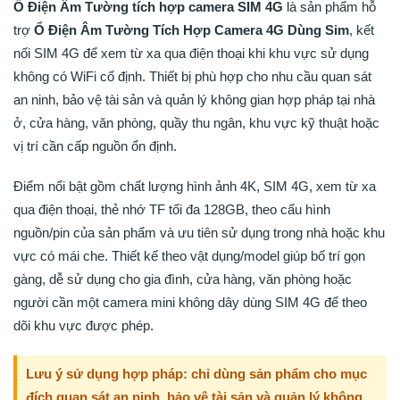
Ổ Điện Âm Tường tích hợp camera SIM 4G
là sản phẩm hỗ
trợ
Ổ Điện Âm Tường Tích Hợp Camera 4G Dùng Sim
, kết
nối SIM 4G để xem từ xa qua điện thoại khi khu vực sử dụng
không có WiFi cố định. Thiết bị phù hợp cho nhu cầu quan sát
an ninh, bảo vệ tài sản và quản lý không gian hợp pháp tại nhà
ở, cửa hàng, văn phòng, quầy thu ngân, khu vực kỹ thuật hoặc
vị trí cần cấp nguồn ổn định.
Điểm nổi bật gồm chất lượng hình ảnh 4K, SIM 4G, xem từ xa
qua điện thoại, thẻ nhớ TF tối đa 128GB, theo cấu hình
nguồn/pin của sản phẩm và ưu tiên sử dụng trong nhà hoặc khu
vực có mái che. Thiết kế theo vật dụng/model giúp bố trí gọn
gàng, dễ sử dụng cho gia đình, cửa hàng, văn phòng hoặc
người cần một camera mini không dây dùng SIM 4G để theo
dõi khu vực được phép.
Lưu ý sử dụng hợp pháp: chỉ dùng sản phẩm cho mục
đích quan sát an ninh, bảo vệ tài sản và quản lý không