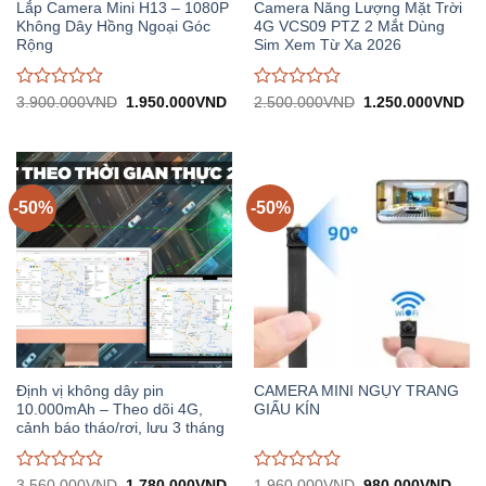
Lắp Camera Mini H13 – 1080P
Camera Năng Lượng Mặt Trời
Không Dây Hồng Ngoại Góc
4G VCS09 PTZ 2 Mắt Dùng
Rộng
Sim Xem Từ Xa 2026
Được
Được
Giá
Giá
Giá
Gi
3.900.000
VND
1.950.000
VND
2.500.000
VND
1.250.000
VND
gốc:
hiện
gốc:
hiệ
đánh
đánh
3.900.000VND.
tại:
2.500.000VND.
tại:
giá
giá
1.950.000VND.
1.
0
0
trên
trên
5
5
-50%
-50%
Định vị không dây pin
CAMERA MINI NGỤY TRANG
10.000mAh – Theo dõi 4G,
GIẤU KÍN
cảnh báo tháo/rơi, lưu 3 tháng
Được
Được
Giá
Giá
Giá
Giá
3.560.000
VND
1.780.000
VND
1.960.000
VND
980.000
VND