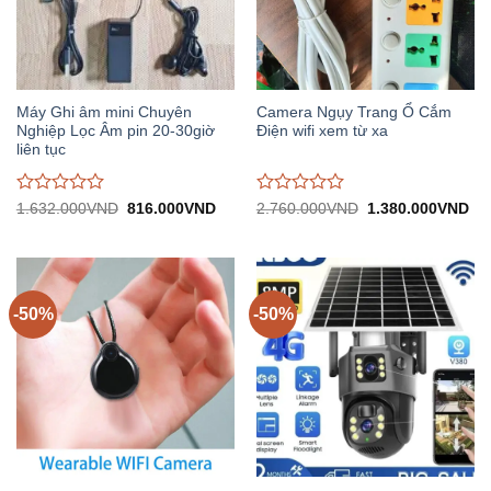
Máy Ghi âm mini Chuyên
Camera Ngụy Trang Ổ Cắm
Nghiệp Lọc Âm pin 20-30giờ
Điện wifi xem từ xa
liên tục
Được
Được
Giá
Giá
Giá
Gi
1.632.000
VND
816.000
VND
2.760.000
VND
1.380.000
VND
gốc:
hiện
gốc:
hiệ
đánh
đánh
1.632.000VND.
tại:
2.760.000VND.
tại:
giá
giá
816.000VND.
1.
0
0
trên
trên
5
5
-50%
-50%