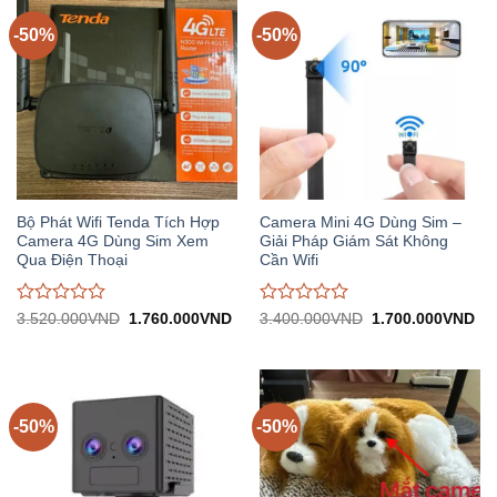
5
5
-50%
-50%
Bộ Phát Wifi Tenda Tích Hợp
Camera Mini 4G Dùng Sim –
Camera 4G Dùng Sim Xem
Giải Pháp Giám Sát Không
Qua Điện Thoại
Cần Wifi
Được
Được
Giá
Giá
Giá
Gi
3.520.000
VND
1.760.000
VND
3.400.000
VND
1.700.000
VND
gốc:
hiện
gốc:
hiệ
đánh
đánh
3.520.000VND.
tại:
3.400.000VND.
tại:
giá
giá
1.760.000VND.
1.
0
0
trên
trên
5
5
-50%
-50%