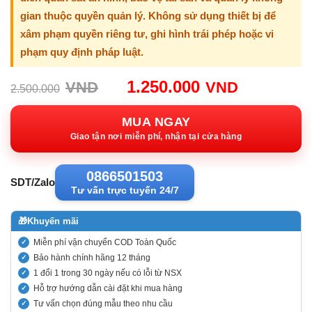
gian thuộc quyền quản lý. Không sử dụng thiết bị để
xâm phạm quyền riêng tư, ghi hình trái phép hoặc vi
phạm quy định pháp luật.
Giá
Giá
1.250.000
VND
VND
2.500.000
gốc:
hiện
2.500.000VND.
tại:
MUA NGAY
1.250.00
Giao tận nơi miễn phí, nhận tại cửa hàng
0866501503
SDT/Zalo
Tư vấn trực tuyến 24/7
🎁
Khuyến mãi
Miễn phí vận chuyển COD Toàn Quốc
Bảo hành chính hãng 12 tháng
1 đổi 1 trong 30 ngày nếu có lỗi từ NSX
Hỗ trợ hướng dẫn cài đặt khi mua hàng
Tư vấn chọn đúng mẫu theo nhu cầu