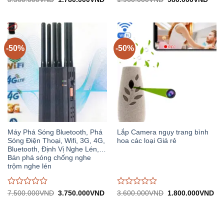
gốc:
hiện
gốc:
hiện
đánh
đánh
3.560.000VND.
tại:
1.960.000VND.
tại:
giá
giá
1.780.000VND.
980.
0
0
trên
trên
5
5
-50%
-50%
Máy Phá Sóng Bluetooth, Phá
Lắp Camera ngụy trang bình
Sóng Điện Thoại, Wifi, 3G, 4G,
hoa các loại Giá rẻ
Bluetooth, Định Vị Nghe Lén,…
Bán phá sóng chống nghe
trộm nghe lén
Được
Được
Giá
Giá
Giá
Gi
7.500.000
VND
3.750.000
VND
3.600.000
VND
1.800.000
VND
gốc:
hiện
gốc:
hiệ
đánh
đánh
7.500.000VND.
tại:
3.600.000VND.
tại:
giá
giá
3.750.000VND.
1.
0
0