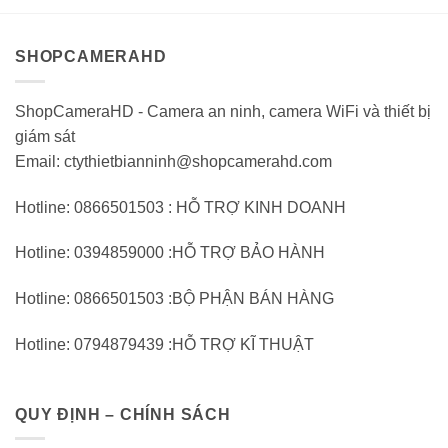
trên
trên
5
5
SHOPCAMERAHD
ShopCameraHD - Camera an ninh, camera WiFi và thiết bị
giám sát
Email: ctythietbianninh@shopcamerahd.com
Hotline: 0866501503 : HỖ TRỢ KINH DOANH
Hotline: 0394859000 :HỖ TRỢ BẢO HÀNH
Hotline: 0866501503 :BỘ PHẬN BÁN HÀNG
Hotline: 0794879439 :HỖ TRỢ KĨ THUẬT
QUY ĐỊNH – CHÍNH SÁCH