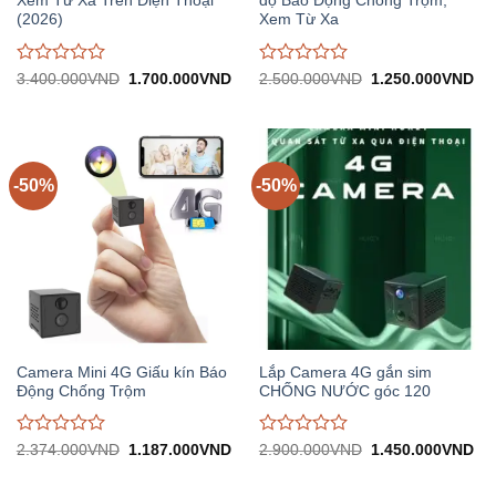
Xem Từ Xa Trên Điện Thoại
độ Báo Động Chống Trộm,
(2026)
Xem Từ Xa
Được
Được
Giá
Giá
Giá
Gi
3.400.000
VND
1.700.000
VND
2.500.000
VND
1.250.000
VND
gốc:
hiện
gốc:
hiệ
đánh
đánh
3.400.000VND.
tại:
2.500.000VND.
tại:
giá
giá
1.700.000VND.
1.
0
0
trên
trên
5
5
-50%
-50%
Camera Mini 4G Giấu kín Báo
Lắp Camera 4G gắn sim
Động Chống Trộm
CHỐNG NƯỚC góc 120
Được
Được
Giá
Giá
Giá
Gi
2.374.000
VND
1.187.000
VND
2.900.000
VND
1.450.000
VND
gốc:
hiện
gốc:
hiệ
đánh
đánh
2.374.000VND.
tại:
2.900.000VND.
tại:
giá
giá
1.187.000VND.
1.