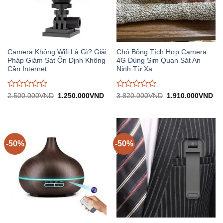
Camera Không Wifi Là Gì? Giải
Chó Bông Tích Hợp Camera
Pháp Giám Sát Ổn Định Không
4G Dùng Sim Quan Sát An
Cần Internet
Ninh Từ Xa
Được
Được
Giá
Giá
Giá
Gi
2.500.000
VND
1.250.000
VND
3.820.000
VND
1.910.000
VND
gốc:
hiện
gốc:
hiệ
đánh
đánh
2.500.000VND.
tại:
3.820.000VND.
tại:
giá
giá
1.250.000VND.
1.
0
0
trên
trên
5
5
-50%
-50%