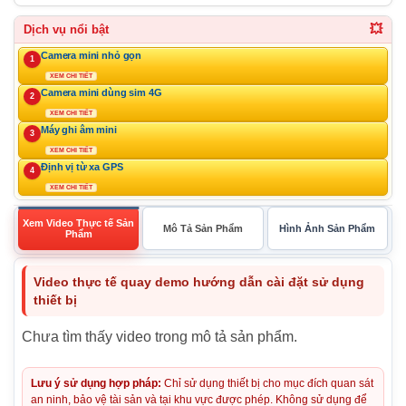
💥
Dịch vụ nổi bật
Camera mini nhỏ gọn
1
XEM CHI TIẾT
Camera mini dùng sim 4G
2
XEM CHI TIẾT
Máy ghi âm mini
3
XEM CHI TIẾT
Định vị từ xa GPS
4
XEM CHI TIẾT
Xem Video Thực tế Sản
Mô Tả Sản Phẩm
Hình Ảnh Sản Phẩm
Phẩm
Video thực tế quay demo hướng dẫn cài đặt sử dụng
thiết bị
Chưa tìm thấy video trong mô tả sản phẩm.
Lưu ý sử dụng hợp pháp:
Chỉ sử dụng thiết bị cho mục đích quan sát
an ninh, bảo vệ tài sản và tại khu vực được phép. Không sử dụng để