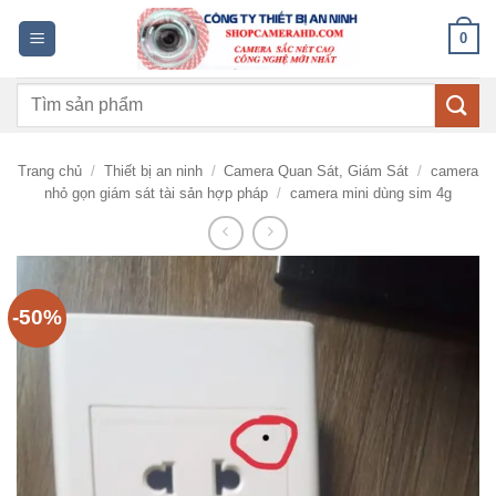
Bỏ
0
qua
nội
Tìm
dung
kiếm:
Trang chủ
/
Thiết bị an ninh
/
Camera Quan Sát, Giám Sát
/
camera
nhỏ gọn giám sát tài sản hợp pháp
/
camera mini dùng sim 4g
-50%