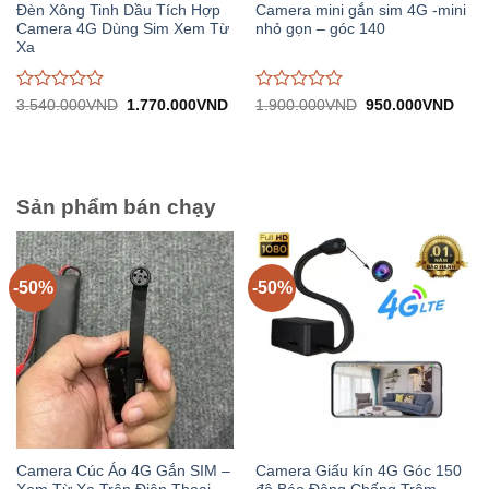
Đèn Xông Tinh Dầu Tích Hợp
Camera mini gắn sim 4G -mini
Camera 4G Dùng Sim Xem Từ
nhỏ gọn – góc 140
Xa
Được
Được
Giá
Giá
Giá
Giá
3.540.000
VND
1.770.000
VND
1.900.000
VND
950.000
VND
gốc:
hiện
gốc:
hiện
đánh
đánh
3.540.000VND.
tại:
1.900.000VND.
tại:
giá
giá
1.770.000VND.
950.
0
0
trên
trên
5
5
Sản phẩm bán chạy
-50%
-50%
Camera Cúc Áo 4G Gắn SIM –
Camera Giấu kín 4G Góc 150