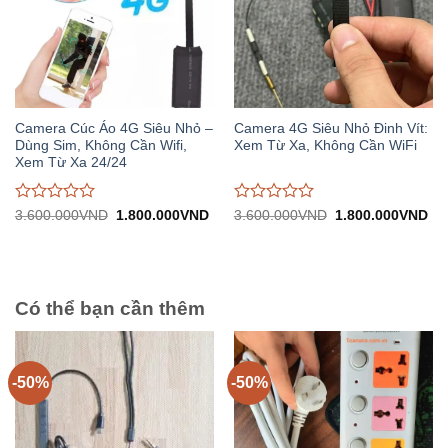
Camera Cúc Áo 4G Siêu Nhỏ –
Camera 4G Siêu Nhỏ Đinh Vít:
Dùng Sim, Không Cần Wifi,
Xem Từ Xa, Không Cần WiFi
Xem Từ Xa 24/24
Được
Được
Giá
Giá
Giá
Gi
3.600.000
VND
1.800.000
VND
3.600.000
VND
1.800.000
VND
gốc:
hiện
gốc:
hiệ
đánh
đánh
3.600.000VND.
tại:
3.600.000VND.
tại:
giá
giá
1.800.000VND.
1.
0
0
trên
trên
5
5
Có thể bạn cần thêm
-50%
-50%