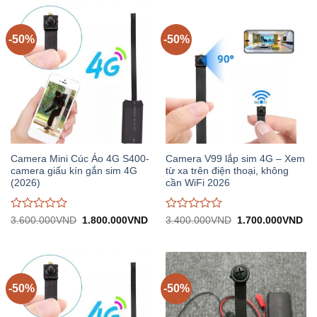
0
0
trên
trên
5
5
-50%
-50%
Camera Mini Cúc Áo 4G S400-
Camera V99 lắp sim 4G – Xem
camera giấu kín gắn sim 4G
từ xa trên điện thoại, không
(2026)
cần WiFi 2026
Được
Được
Giá
Giá
Giá
Gi
3.600.000
VND
1.800.000
VND
3.400.000
VND
1.700.000
VND
gốc:
hiện
gốc:
hiệ
đánh
đánh
3.600.000VND.
tại:
3.400.000VND.
tại:
giá
giá
1.800.000VND.
1.
0
0
trên
trên
5
5
-50%
-50%