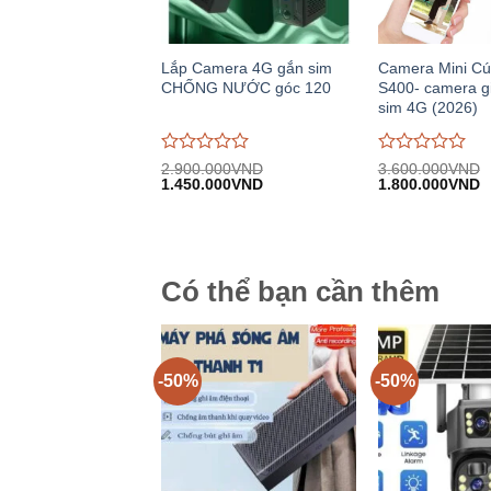
Lắp Camera 4G gắn sim
Camera Mini Cú
CHỐNG NƯỚC góc 120
S400- camera gi
sim 4G (2026)
Được
Được
2.900.000
VND
3.600.000
VND
Giá
Giá
Giá
G
đánh
1.450.000
VND
đánh
1.800.000
VND
gốc:
hiện
gốc:
h
giá
giá
2.900.000VND.
tại:
3.600.000VND.
tạ
0
0
1.450.000VND.
1
trên
trên
5
5
Có thể bạn cần thêm
-50%
-50%