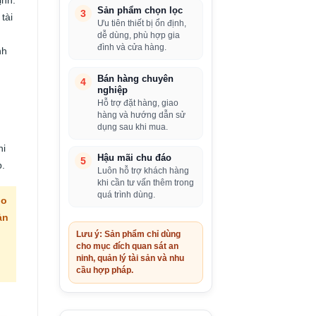
Sản phẩm chọn lọc
3
tài
Ưu tiên thiết bị ổn định,
dễ dùng, phù hợp gia
đình và cửa hàng.
nh
Bán hàng chuyên
4
nghiệp
Hỗ trợ đặt hàng, giao
hàng và hướng dẫn sử
dụng sau khi mua.
ni
Hậu mãi chu đáo
5
.
Luôn hỗ trợ khách hàng
khi cần tư vấn thêm trong
quá trình dùng.
ho
ản
Lưu ý: Sản phẩm chỉ dùng
cho mục đích quan sát an
ninh, quản lý tài sản và nhu
cầu hợp pháp.
iá