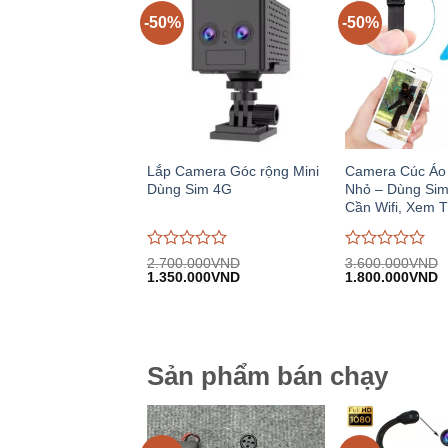
-50%
-50%
Lắp Camera Góc rộng Mini
Camera Cúc Áo
Dùng Sim 4G
Nhỏ – Dùng Sim
Cần Wifi, Xem 
Được
Được
2.700.000
VND
3.600.000
VND
Giá
Giá
Giá
G
đánh
1.350.000
VND
đánh
1.800.000
VND
gốc:
hiện
gốc:
h
giá
giá
2.700.000VND.
tại:
3.600.000VND.
tạ
0
0
1.350.000VND.
1
trên
trên
5
5
Sản phẩm bán chạy