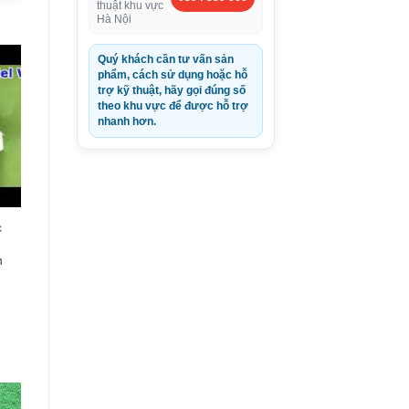
thuật khu vực
Hà Nội
Quý khách cần tư vấn sản
phẩm, cách sử dụng hoặc hỗ
trợ kỹ thuật, hãy gọi đúng số
theo khu vực để được hỗ trợ
nhanh hơn.
c
n
0VND.