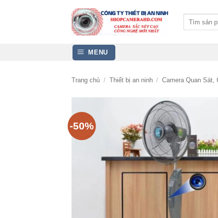
Bỏ
qua
Tìm
kiếm:
nội
dung
MENU
Trang chủ
/
Thiết bị an ninh
/
Camera Quan Sát, 
-50%