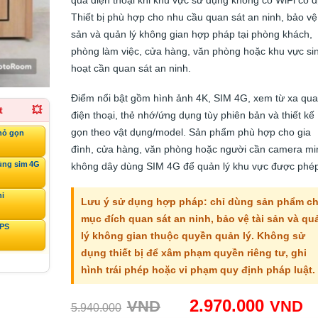
Thiết bị phù hợp cho nhu cầu quan sát an ninh, bảo vệ 
sản và quản lý không gian hợp pháp tại phòng khách,
phòng làm việc, cửa hàng, văn phòng hoặc khu vực si
hoạt cần quan sát an ninh.
Điểm nổi bật gồm hình ảnh 4K, SIM 4G, xem từ xa qua
t
💥
điện thoại, thẻ nhớ/ứng dụng tùy phiên bản và thiết kế
gọn theo vật dụng/model. Sản phẩm phù hợp cho gia
hỏ gọn
đình, cửa hàng, văn phòng hoặc người cần camera mi
ùng sim 4G
không dây dùng SIM 4G để quản lý khu vực được phép
ni
Lưu ý sử dụng hợp pháp: chỉ dùng sản phẩm c
mục đích quan sát an ninh, bảo vệ tài sản và qu
GPS
lý không gian thuộc quyền quản lý. Không sử
dụng thiết bị để xâm phạm quyền riêng tư, ghi
hình trái phép hoặc vi phạm quy định pháp luật.
Giá
G
2.970.000
VND
VND
5.940.000