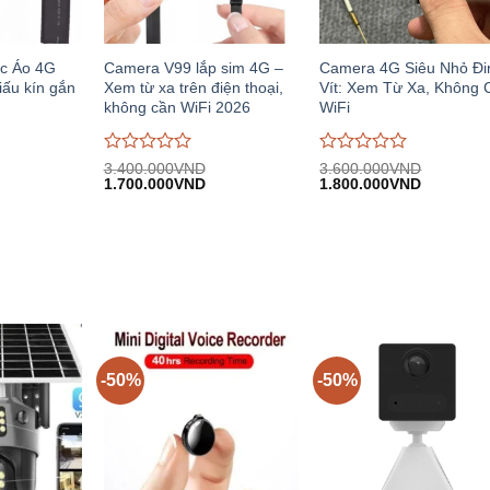
c Áo 4G
Camera V99 lắp sim 4G –
Camera 4G Siêu Nhỏ Đi
ấu kín gắn
Xem từ xa trên điện thoại,
Vít: Xem Từ Xa, Không 
không cần WiFi 2026
WiFi
Được
Được
3.400.000
VND
3.600.000
VND
iá
Giá
Giá
Giá
Giá
đánh
1.700.000
VND
đánh
1.800.000
VND
iện
gốc:
hiện
gốc:
hiện
giá
giá
i:
3.400.000VND.
tại:
3.600.000VND.
tại:
0
0
.800.000VND.
1.700.000VND.
1.800.00
trên
trên
5
5
-50%
-50%