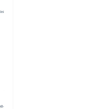
ini
0VND.
A8-