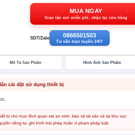
gốc:
h
5.940.000VND.
tạ
MUA NGAY
2
Giao tận nơi miễn phí, nhận tại cửa hàng
0866501503
SDT/Zalo
Tư vấn trực tuyến 24/7
Mô Tả Sản Phẩm
Hình Ảnh Sản Phẩm
n cài đặt sử dụng thiết bị
ẩm.
iết bị cho mục đích quan sát an ninh, bảo vệ tài sản và tại khu vực
ền riêng tư, ghi hình trái phép hoặc vi phạm pháp luật.