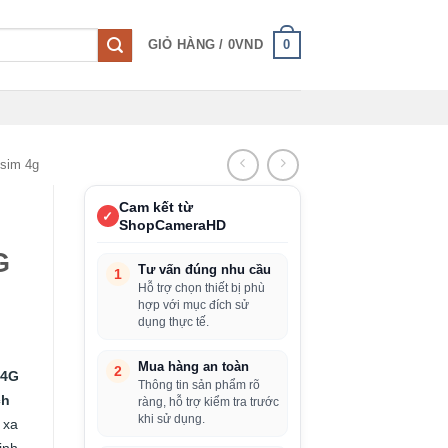
0
GIỎ HÀNG /
0
VND
 sim 4g
Cam kết từ
✓
ShopCameraHD
G
Tư vấn đúng nhu cầu
1
Hỗ trợ chọn thiết bị phù
hợp với mục đích sử
dụng thực tế.
Mua hàng an toàn
2
 4G
Thông tin sản phẩm rõ
ch
ràng, hỗ trợ kiểm tra trước
khi sử dụng.
 xa
ịnh.