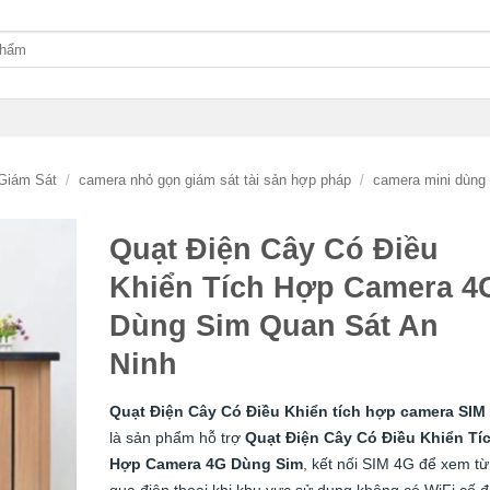
Giám Sát
/
camera nhỏ gọn giám sát tài sản hợp pháp
/
camera mini dùng
Quạt Điện Cây Có Điều
Khiển Tích Hợp Camera 4
Dùng Sim Quan Sát An
Ninh
Quạt Điện Cây Có Điều Khiển tích hợp camera SIM
là sản phẩm hỗ trợ
Quạt Điện Cây Có Điều Khiển Tí
Hợp Camera 4G Dùng Sim
, kết nối SIM 4G để xem từ
qua điện thoại khi khu vực sử dụng không có WiFi cố đ