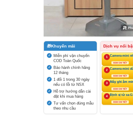
🎁
Khuyến mãi
Dịch vụ nổi bậ
Miễn phí vận chuyển
Camera mini n
1
COD Toàn Quốc
XEM CHI TIẾT
Bảo hành chính hãng
Camera mini d
2
12 tháng
XEM CHI TIẾT
1 đổi 1 trong 30 ngày
Máy ghi âm mi
3
nếu có lỗi từ NSX
XEM CHI TIẾT
Hỗ trợ hướng dẫn cài
Định vị từ xa 
đặt khi mua hàng
4
Tư vấn chọn đúng mẫu
XEM CHI TIẾT
theo nhu cầu