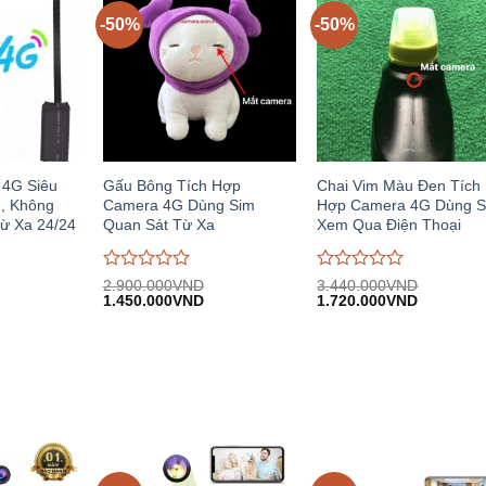
-50%
-50%
 4G Siêu
Gấu Bông Tích Hợp
Chai Vim Màu Đen Tích
, Không
Camera 4G Dùng Sim
Hợp Camera 4G Dùng S
Từ Xa 24/24
Quan Sát Từ Xa
Xem Qua Điện Thoại
Được
Được
2.900.000
VND
3.440.000
VND
iá
Giá
Giá
Giá
Giá
đánh
1.450.000
VND
đánh
1.720.000
VND
iện
gốc:
hiện
gốc:
hiện
giá
giá
i:
2.900.000VND.
tại:
3.440.000VND.
tại:
0
0
.800.000VND.
1.450.000VND.
1.720.00
trên
trên
5
5