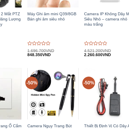
 2 Mắt PTZ
Máy Ghi âm mini Q39/8GB
Camera IP Không Dây M
Năng Lượng
Bán ghi âm siêu nhỏ
Siêu Nhỏ – camera nhỏ
ày
màu trắng
Được
Được
1.696.700
VND
4.521.200
VND
iá
Giá
Giá
Giá
Giá
đánh
848.350
VND
đánh
2.260.600
VND
iện
gốc:
hiện
gốc:
hiện
giá
giá
i:
1.696.700VND.
tại:
4.521.200VND.
tại:
0
0
.150.000VND.
848.350VND.
2.260.60
trên
trên
5
5
-50%
-50%
rang Ổ Cắm
Camera Ngụy Trang Bút
Thiết Bị Định Vị Có Dây 