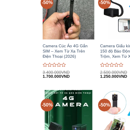
-50%
-50%
Camera Cúc Áo 4G Gắn
Camera Giấu kí
SIM – Xem Từ Xa Trên
150 độ Báo Độ
Điện Thoại (2026)
Trộm, Xem Từ 
Được
Được
3.400.000
VND
2.500.000
VND
Giá
Giá
Giá
G
đánh
1.700.000
VND
đánh
1.250.000
VND
gốc:
hiện
gốc:
h
giá
giá
3.400.000VND.
tại:
2.500.000VND.
tạ
0
0
1.700.000VND.
1
trên
trên
5
5
-50%
-50%