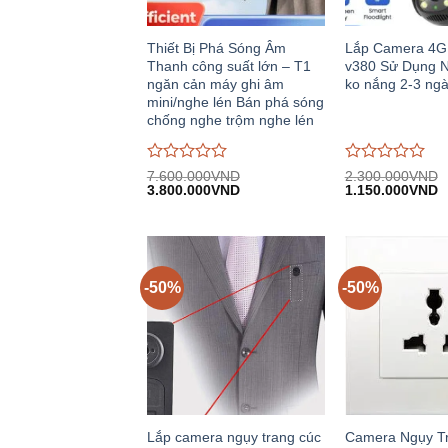
Thiết Bị Phá Sóng Âm
Lắp Camera 4G
Thanh công suất lớn – T1
v380 Sử Dụng 
ngăn cản máy ghi âm
ko nắng 2-3 ng
mini/nghe lén Bán phá sóng
chống nghe trộm nghe lén
Được
Được
7.600.000
VND
2.300.000
VND
Giá
Giá
Giá
G
đánh
3.800.000
VND
đánh
1.150.000
VND
gốc:
hiện
gốc:
h
giá
giá
7.600.000VND.
tại:
2.300.000VND.
tạ
0
0
3.800.000VND.
1
trên
trên
5
5
-50%
-50%
Lắp camera ngụy trang cúc
Camera Ngụy T