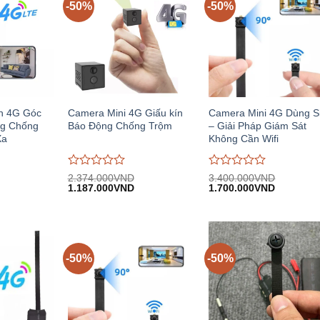
-50%
-50%
n 4G Góc
Camera Mini 4G Giấu kín
Camera Mini 4G Dùng S
ng Chống
Báo Động Chống Trộm
– Giải Pháp Giám Sát
Xa
Không Cần Wifi
Được
Được
2.374.000
VND
3.400.000
VND
iá
Giá
Giá
Giá
Giá
đánh
1.187.000
VND
đánh
1.700.000
VND
iện
gốc:
hiện
gốc:
hiện
giá
giá
i:
2.374.000VND.
tại:
3.400.000VND.
tại:
0
0
.250.000VND.
1.187.000VND.
1.700.00
trên
trên
5
5
-50%
-50%