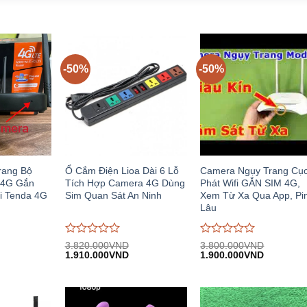
-50%
-50%
rang Bộ
Ổ Cắm Điện Lioa Dài 6 Lỗ
Camera Ngụy Trang Cụ
 4G Gắn
Tích Hợp Camera 4G Dùng
Phát Wifi GẮN SIM 4G,
i Tenda 4G
Sim Quan Sát An Ninh
Xem Từ Xa Qua App, Pi
Lâu
Được
Được
3.820.000
VND
3.800.000
VND
iá
Giá
Giá
Giá
Giá
đánh
1.910.000
VND
đánh
1.900.000
VND
iện
gốc:
hiện
gốc:
hiện
giá
giá
i:
3.820.000VND.
tại:
3.800.000VND.
tại:
0
0
.650.000VND.
1.910.000VND.
1.900.00
trên
trên
5
5