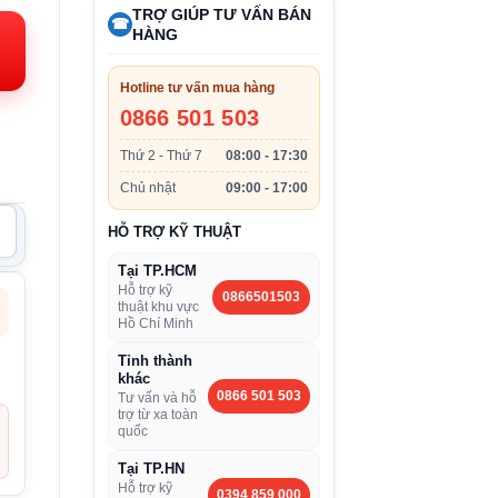
iện
TRỢ GIÚP TƯ VẤN BÁN
☎
i:
HÀNG
.970.000VND.
Hotline tư vấn mua hàng
0866 501 503
Thứ 2 - Thứ 7
08:00 - 17:30
Chủ nhật
09:00 - 17:00
HỖ TRỢ KỸ THUẬT
Tại TP.HCM
Hỗ trợ kỹ
0866501503
thuật khu vực
Hồ Chí Minh
Tỉnh thành
khác
0866 501 503
Tư vấn và hỗ
trợ từ xa toàn
quốc
Tại TP.HN
Hỗ trợ kỹ
0394 859 000