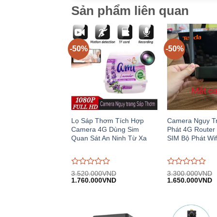
Sản phẩm liên quan
-50%
-50%
Lọ Sáp Thơm Tích Hợp
Camera Ngụy T
Camera 4G Dùng Sim
Phát 4G Router
Quan Sát An Ninh Từ Xa
SIM Bộ Phát Wif
Được
Được
3.520.000
VND
3.300.000
VND
Giá
Giá
Giá
G
đánh
1.760.000
VND
đánh
1.650.000
VND
gốc:
hiện
gốc:
h
giá
giá
3.520.000VND.
tại:
3.300.000VND.
tạ
0
0
1.760.000VND.
1
trên
trên
5
5