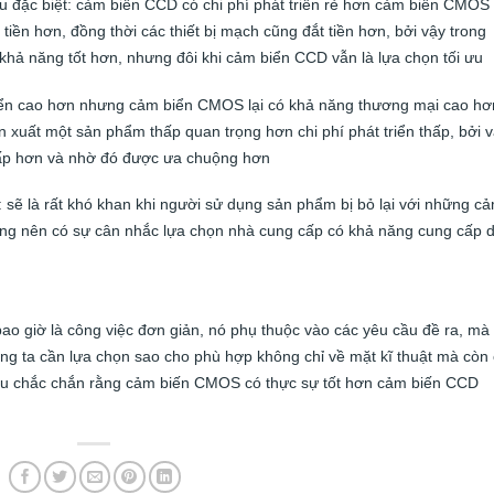
ầu đặc biệt: cảm biến CCD có chi phí phát triển rẻ hơn cảm biến CMOS
iền hơn, đồng thời các thiết bị mạch cũng đắt tiền hơn, bởi vậy trong
hả năng tốt hơn, nhưng đôi khi cảm biển CCD vẫn là lựa chọn tối ưu
triển cao hơn nhưng cảm biển CMOS lại có khả năng thương mại cao hơ
ản xuất một sản phẩm thấp quan trọng hơn chi phí phát triển thấp, bởi 
ấp hơn và nhờ đó được ưa chuộng hơn
sẽ là rất khó khan khi người sử dụng sản phẩm bị bỏ lại với những c
ụng nên có sự cân nhắc lựa chọn nhà cung cấp có khả năng cung cấp d
 giờ là công việc đơn giản, nó phụ thuộc vào các yêu cầu đề ra, mà
ng ta cần lựa chọn sao cho phù hợp không chỉ về mặt kĩ thuật mà còn
 câu chắc chắn rằng cảm biến CMOS có thực sự tốt hơn cảm biến CCD