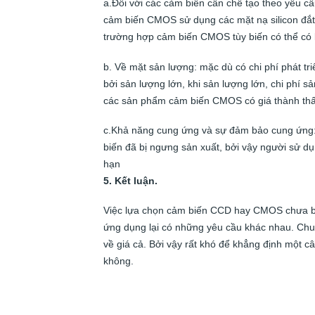
a.Đối với các cảm biến cần chế tạo theo yêu c
cảm biến CMOS sử dụng các mặt nạ silicon đắt t
trường hợp cảm biến CMOS tùy biến có thể có k
b. Về mặt sản lượng: mặc dù có chi phí phát 
bởi sản lượng lớn, khi sản lượng lớn, chi phí s
các sản phẩm cảm biến CMOS có giá thành th
c.Khả năng cung ứng và sự đảm bảo cung ứng: 
biến đã bị ngưng sản xuất, bởi vậy người sử d
hạn
5. Kết luận.
Việc lựa chọn cảm biến CCD hay CMOS chưa bao
ứng dụng lại có những yêu cầu khác nhau. Chu
về giá cả. Bởi vậy rất khó để khẳng định một
không.