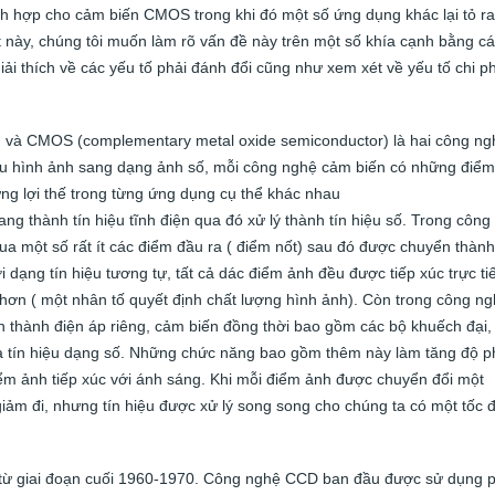
h hợp cho cảm biến CMOS trong khi đó một số ứng dụng khác lại tỏ ra
t này, chúng tôi muốn làm rõ vấn đề này trên một số khía cạnh bằng c
ải thích về các yếu tố phải đánh đổi cũng như xem xét về yếu tố chi ph
) và CMOS (complementary metal oxide semiconductor) là hai công ng
ệu hình ảnh sang dạng ảnh số, mỗi công nghệ cảm biến có những điểm
g lợi thế trong từng ứng dụng cụ thể khác nhau
g thành tín hiệu tĩnh điện qua đó xử lý thành tín hiệu số. Trong công
a một số rất ít các điểm đầu ra ( điểm nốt) sau đó được chuyển thành
ới dạng tín hiệu tương tự, tất cả dác điểm ảnh đều được tiếp xúc trực ti
 hơn ( một nhân tố quyết định chất lượng hình ảnh). Còn trong công n
 thành điện áp riêng, cảm biến đồng thời bao gồm các bộ khuếch đại, 
 là tín hiệu dạng số. Những chức năng bao gồm thêm này làm tăng độ 
điểm ảnh tiếp xúc với ánh sáng. Khi mỗi điểm ảnh được chuyển đổi một
 giảm đi, nhưng tín hiệu được xử lý song song cho chúng ta có một tốc 
 từ giai đoạn cuối 1960-1970. Công nghệ CCD ban đầu được sử dụng 