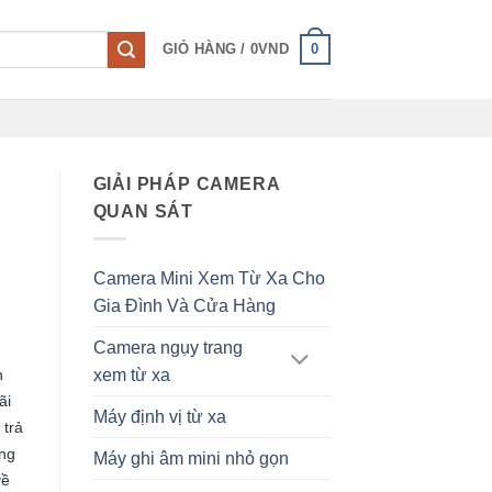
0
GIỎ HÀNG /
0
VND
GIẢI PHÁP CAMERA
QUAN SÁT
Camera Mini Xem Từ Xa Cho
Gia Đình Và Cửa Hàng
Camera ngụy trang
xem từ xa
n
ãi
Máy định vị từ xa
 trả
ởng
Máy ghi âm mini nhỏ gọn
về