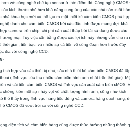
ốt hơn với công nghê chế tạo sensor ở thời điểm đó. Công nghệ CMOS
 các kích thước nhỏ hơn khả năng cung ứng của các nhà sản xuất bá
ác nhà khoa học mới có thể tạo ra một thiết kế cảm biến CMOS phù hợp
ng nghệ dành cho cảm biến CMOS bởi các đặc tính được mong đợi: khả
h hợp camera trên chip, chi phí sản xuất thấp bởi tái sử dụng được các
thương mại. Tuy việc cân bằng được các lợi ích này nhưng vẫn cho ra
về thời gian, tiền bạc, và nhiều sự cả tiền về công đoạn hơn trước đây
ộc đia với công nghệ CCD.
g.
ng tích hợp vào các thiết bị nhỏ, các nhà thiết kế cảm biến CMOS đã tậ
hoại ( lĩnh vực tiêu thụ nhiều cảm biến hình ảnh nhất trên thế giới). M
triển và cải tiến cám biến CMOS và lĩnh vực sản xuất cảm biến cMOS. 
c chứng kiến một sự nhảy vọt về chất lượng hình ảnh, cũng như kích
ó thể thấy trong lĩnh vực hàng tiêu dùng và camera hàng quét hàng, 
 nghệ CMOS đã vượt trội so với công nghệ CCD.
 dạng diện tích và cảm biến hàng cũng được thừa hưởng những thành 