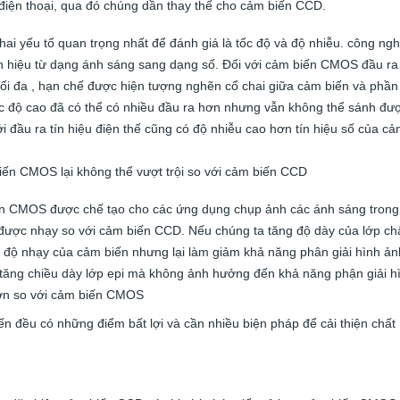
iện thoại, qua đó chúng dần thay thế cho cảm biến CCD.
 hai yếu tố quan trọng nhất để đánh giá là tốc độ và độ nhiễu. công ng
 hiệu từ dạng ánh sáng sang dạng số. Đối với cảm biến CMOS đầu ra
 tối đa , hạn chế được hiện tượng nghẽn cổ chai giữa cảm biến và phần
ốc độ cao đã có thể có nhiều đầu ra hơn nhưng vẫn không thể sánh đư
đầu ra tín hiệu điện thế cũng có độ nhiễu cao hơn tín hiệu số của c
iến CMOS lại không thể vượt trội so với cảm biến CCD
ến CMOS được chế tạo cho các ứng dụng chụp ảnh các ánh sáng trong
ược nhạy so với cảm biến CCD. Nếu chúng ta tăng độ dày của lớp ch
độ nhạy của cảm biến nhưng lại làm giảm khả năng phân giải hình ản
 tăng chiều dày lớp epi mà không ảnh hưởng đến khả năng phận giải h
ơn so với cảm biến CMOS
ến đều có những điểm bất lợi và cần nhiều biện pháp để cải thiện chất