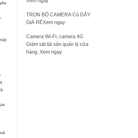
Xem ngay
 yêu
n
TRỌN BỘ CAMERA Có DÂY
.
GIÁ RẺ
Xem ngay
Camera Wi-Fi, camera 4G
 một
Giám sát tài sản quản lý cửa
hàng.
Xem ngay
p
ột
Và
dựa
quả