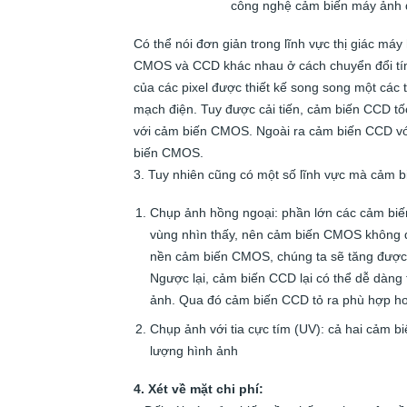
công nghệ cảm biến máy ảnh đ
Có thể nói đơn giản trong lĩnh vực thị giác máy
CMOS và CCD khác nhau ở cách chuyển đổi tín
của các pixel được thiết kế song song một các
mạch điện. Tuy được cải tiến, cảm biến CCD t
với cảm biến CMOS. Ngoài ra cảm biến CCD với 
biến CMOS.
3. Tuy nhiên cũng có một số lĩnh vực mà cảm b
Chụp ảnh hồng ngoại: phần lớn các cảm bi
vùng nhìn thấy, nên cảm biến CMOS không đ
nền cảm biến CMOS, chúng ta sẽ tăng được 
Ngược lại, cảm biến CCD lại có thể dễ dàng
ảnh. Qua đó cảm biến CCD tỏ ra phù hợp h
Chụp ảnh với tia cực tím (UV): cả hai cảm bi
lượng hình ảnh
4. Xét về mặt chi phí: