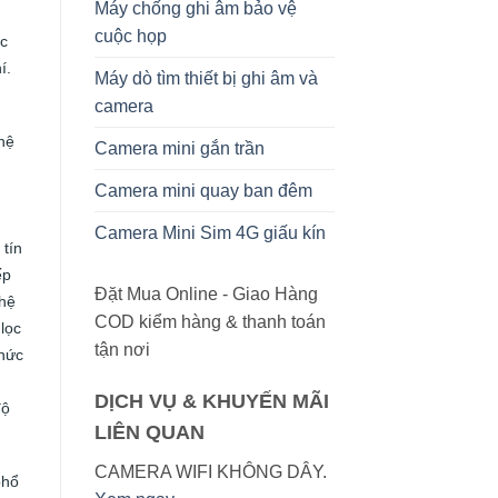
Máy chống ghi âm bảo vệ
cuộc họp
ác
í.
Máy dò tìm thiết bị ghi âm và
camera
hệ
Camera mini gắn trần
Camera mini quay ban đêm
Camera Mini Sim 4G giấu kín
 tín
ếp
Đặt Mua Online - Giao Hàng
ghệ
COD kiểm hàng & thanh toán
lọc
tận nơi
phức
DỊCH VỤ & KHUYẾN MÃI
độ
LIÊN QUAN
CAMERA WIFI KHÔNG DÂY.
phổ