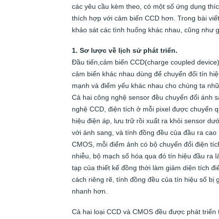
các yêu cầu kèm theo, có một số ứng dụng thíc
thích hợp với cảm biến CCD hơn. Trong bài viế
khảo sát các tình huống khác nhau, cũng như gi
1. Sơ lược về lịch sử phát triển.
Đầu tiến,cảm biến CCD(charge coupled device
cảm biến khác nhau dùng để chuyển đổi tín hi
mạnh và điểm yếu khác nhau cho chúng ta nhữn
Cả hai công nghệ sensor đều chuyển đổi ánh san
nghệ CCD, điện tích ở mỗi pixel được chuyển qu
hiệu điện áp, lưu trữ rồi xuất ra khỏi sensor dư
với ánh sang, và tính đồng đều của đầu ra cao
CMOS, mỗi điểm ảnh có bộ chuyển đổi điện tích
nhiễu, bộ mạch số hóa qua đó tín hiệu đầu ra
tạp của thiết kế đồng thời làm giảm diện tích 
cách riêng rẽ, tính đồng đều của tín hiệu số bị
nhanh hơn.
Cả hai loại CCD và CMOS đều được phát triển