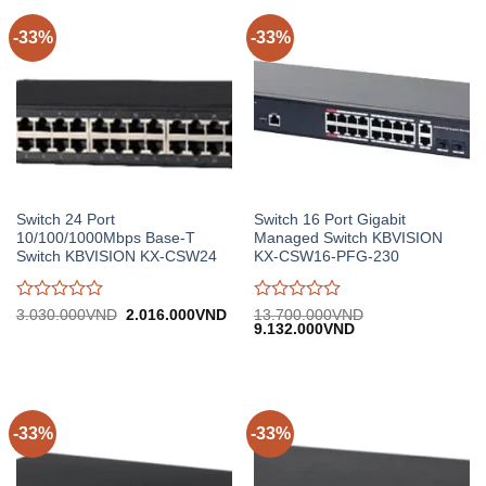
trên
trên
5
5
-33%
-33%
Switch 24 Port
Switch 16 Port Gigabit
10/100/1000Mbps Base-T
Managed Switch KBVISION
Switch KBVISION KX-CSW24
KX-CSW16-PFG-230
Được
Được
Giá
Giá
3.030.000
VND
2.016.000
VND
13.700.000
VND
gốc:
hiện
Giá
Giá
9.132.000
VND
đánh
đánh
3.030.000VND.
tại:
gốc:
hiện
giá
giá
2.016.000VND.
13.700.000VND.
tại:
0
0
9.132.000VND.
trên
trên
5
5
-33%
-33%