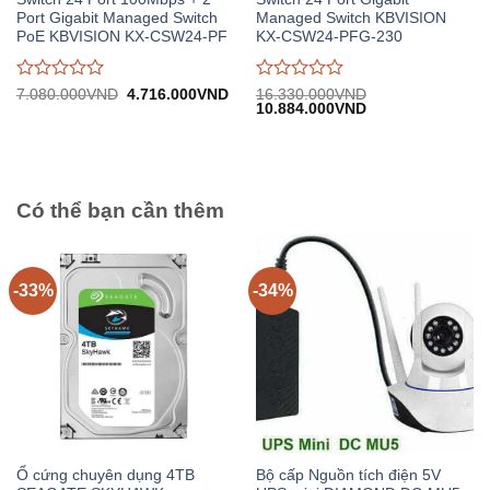
Port Gigabit Managed Switch
Managed Switch KBVISION
PoE KBVISION KX-CSW24-PF
KX-CSW24-PFG-230
Được
Được
Giá
Giá
7.080.000
VND
4.716.000
VND
16.330.000
VND
gốc:
hiện
Giá
Giá
10.884.000
VND
đánh
đánh
7.080.000VND.
tại:
gốc:
hiện
giá
giá
4.716.000VND.
16.330.000VND.
tại:
0
0
10.884.000VND.
trên
trên
5
5
Có thể bạn cần thêm
-33%
-34%
Ổ cứng chuyên dụng 4TB
Bộ cấp Nguồn tích điện 5V