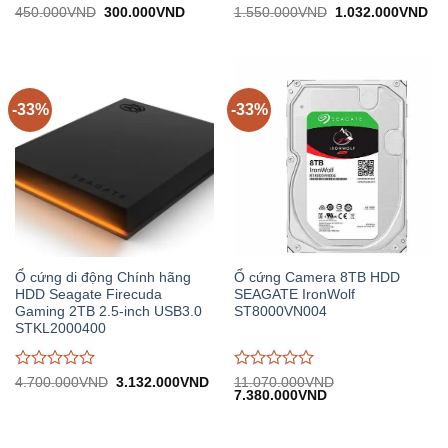
Được
Được
Giá
Giá
Giá
Gi
450.000
VND
300.000
VND
1.550.000
VND
1.032.000
VND
gốc:
hiện
gốc:
hiệ
đánh
đánh
450.000VND.
tại:
1.550.000VND.
tại:
giá
giá
300.000VND.
1.
0
0
trên
trên
5
5
-33%
-33%
Ổ cứng di động Chính hãng
Ổ cứng Camera 8TB HDD
HDD Seagate Firecuda
SEAGATE IronWolf
Gaming 2TB 2.5-inch USB3.0
ST8000VN004
STKL2000400
Được
Được
Giá
Giá
4.700.000
VND
3.132.000
VND
11.070.000
VND
gốc:
hiện
Giá
Giá
7.380.000
VND
đánh
đánh
4.700.000VND.
tại:
gốc:
hiện
giá
giá
3.132.000VND.
11.070.000VND.
tại:
0
0
7.380.000VND.
trên
trên