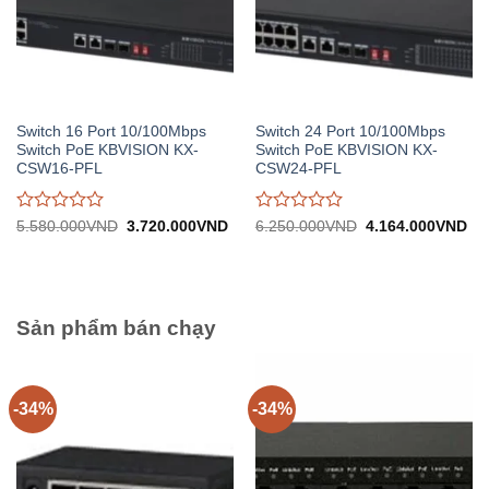
Switch 16 Port 10/100Mbps
Switch 24 Port 10/100Mbps
Switch PoE KBVISION KX-
Switch PoE KBVISION KX-
CSW16-PFL
CSW24-PFL
Được
Được
Giá
Giá
Giá
Gi
5.580.000
VND
3.720.000
VND
6.250.000
VND
4.164.000
VND
gốc:
hiện
gốc:
hiệ
đánh
đánh
5.580.000VND.
tại:
6.250.000VND.
tại:
giá
giá
3.720.000VND.
4.
0
0
trên
trên
5
5
Sản phẩm bán chạy
-34%
-34%