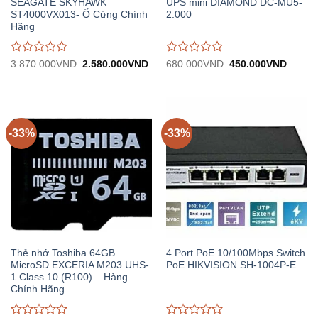
SEAGATE SKYHAWK
UPS mini DIAMOND DC-MU5-
ST4000VX013- Ổ Cứng Chính
2.000
Hãng
Được
Được
Giá
Giá
Giá
Giá
3.870.000
VND
2.580.000
VND
680.000
VND
450.000
VND
gốc:
hiện
gốc:
hiện
đánh
đánh
3.870.000VND.
tại:
680.000VND.
tại:
giá
giá
2.580.000VND.
450.0
0
0
trên
trên
5
5
-33%
-33%
Thẻ nhớ Toshiba 64GB
4 Port PoE 10/100Mbps Switch
MicroSD EXCERIA M203 UHS-
PoE HIKVISION SH-1004P-E
1 Class 10 (R100) – Hàng
Chính Hãng