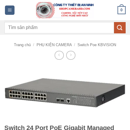
Bỏ
0
qua
nội
Tìm
dung
kiếm:
Trang chủ
/
PHỤ KIỆN CAMERA
/
Switch Poe KBVISION
Switch 24 Port PoE Gigabit Managed