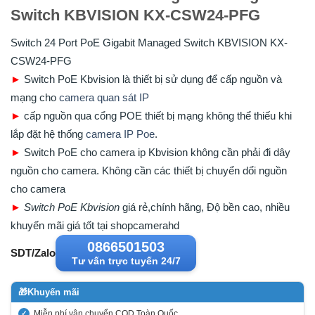
Switch KBVISION KX-CSW24-PFG
Switch 24 Port PoE Gigabit Managed Switch KBVISION KX-
CSW24-PFG
►
Switch PoE Kbvision là thiết bị sử dụng để cấp nguồn và
mạng cho
camera quan sát IP
►
cấp nguồn qua cổng POE thiết bị mạng không thể thiếu khi
lắp đặt hệ thống
camera IP Poe
.
►
Switch PoE cho camera ip Kbvision không cần phải đi dây
nguồn cho camera. Không cần các thiết bị chuyển dổi nguồn
cho camera
►
Switch PoE Kbvision
giá rẻ,chính hãng, Độ bền cao, nhiều
khuyến mãi giá tốt tại shopcamerahd
0866501503
SDT/Zalo
Tư vấn trực tuyến 24/7
🎁
Khuyến mãi
Miễn phí vận chuyển COD Toàn Quốc