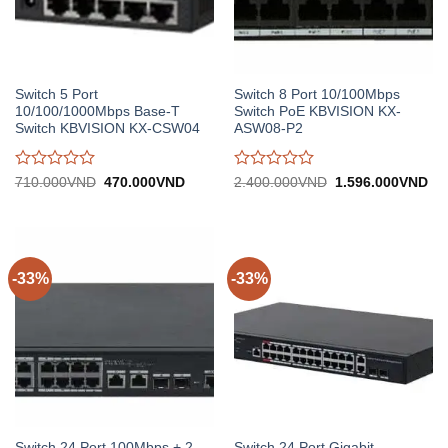
Switch 5 Port
Switch 8 Port 10/100Mbps
10/100/1000Mbps Base-T
Switch PoE KBVISION KX-
Switch KBVISION KX-CSW04
ASW08-P2
Được
Được
Giá
Giá
Giá
Gi
710.000
VND
470.000
VND
2.400.000
VND
1.596.000
VND
gốc:
hiện
gốc:
hiệ
đánh
đánh
710.000VND.
tại:
2.400.000VND.
tại:
giá
giá
470.000VND.
1.
0
0
trên
trên
5
5
-33%
-33%
Switch 24 Port 100Mbps + 2
Switch 24 Port Gigabit