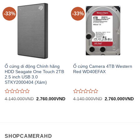
5
5
-33%
-33%
Ổ cứng di động Chính hãng
Ổ cứng Camera 4TB Western
HDD Seagate One Touch 2TB
Red WD40EFAX
2.5 inch USB 3.0
STKY2000404 (Xám)
Được
Được
Giá
Giá
Giá
Gi
4.140.000
VND
2.760.000
VND
4.140.000
VND
2.760.000
VND
gốc:
hiện
gốc:
hiệ
đánh
đánh
4.140.000VND.
tại:
4.140.000VND.
tại:
giá
giá
2.760.000VND.
2.
0
0
trên
trên
5
5
SHOPCAMERAHD