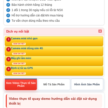
Bảo hành chính hãng 12 tháng
1 đổi 1 trong 30 ngày nếu có lỗi từ NSX
Hỗ trợ hướng dẫn cài đặt khi mua hàng
Tư vấn chọn đúng mẫu theo nhu cầu
💥
Dịch vụ nổi bật
Camera mini nhỏ gọn
1
XEM CHI TIẾT
Camera mini dùng sim 4G
2
XEM CHI TIẾT
Máy ghi âm mini
3
XEM CHI TIẾT
Định vị từ xa GPS
4
XEM CHI TIẾT
Xem Video Thực tế Sản
Mô Tả Sản Phẩm
Hình Ảnh Sản Phẩm
Phẩm
Video thực tế quay demo hướng dẫn cài đặt sử dụng
thiết bị