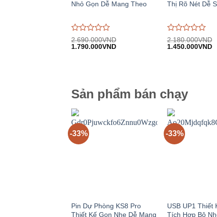
Nhỏ Gọn Dễ Mang Theo
Thị Rõ Nét Dễ 
Được
Được
2.690.000
VND
2.180.000
VND
Giá
Giá
Giá
G
đánh
1.790.000
VND
đánh
1.450.000
VND
gốc:
hiện
gốc:
h
giá
giá
2.690.000VND.
tại:
2.180.000VND.
tạ
0
0
1.790.000VND.
1
trên
trên
5
5
Sản phẩm bán chạy
-33%
-33%
Pin Dự Phòng KS8 Pro
USB UP1 Thiết 
Thiết Kế Gọn Nhẹ Dễ Mang
Tích Hợp Bộ N