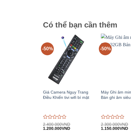
giá
giá
2.390.000VND.
tại:
2.090.000VND.
tạ
0
0
1.590.000VND.
1
trên
trên
5
5
Có thể bạn cần thêm
-50%
-50%
Giá Camera Ngụy Trang
Máy Ghi âm mi
Điều Khiển tivi wifi bí mật
Bán ghi âm siêu
Được
Được
2.400.000
VND
2.300.000
VND
Giá
Giá
Giá
G
đánh
1.200.000
VND
đánh
1.150.000
VND