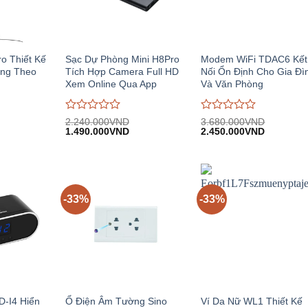
ro Thiết Kế
Sạc Dự Phòng Mini H8Pro
Modem WiFi TDAC6 Kết
ng Theo
Tích Hợp Camera Full HD
Nối Ổn Định Cho Gia Đì
Xem Online Qua App
Và Văn Phòng
Được
Được
2.240.000
VND
3.680.000
VND
iá
Giá
Giá
Giá
Giá
đánh
1.490.000
VND
đánh
2.450.000
VND
iện
gốc:
hiện
gốc:
hiện
giá
giá
i:
2.240.000VND.
tại:
3.680.000VND.
tại:
0
0
.390.000VND.
1.490.000VND.
2.450.00
trên
trên
5
5
-33%
-33%
D-I4 Hiển
Ổ Điện Âm Tường Sino
Ví Da Nữ WL1 Thiết Kế