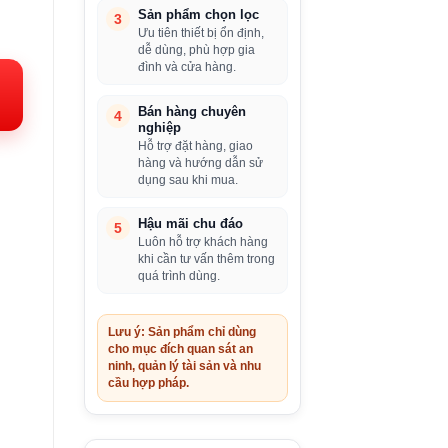
Sản phẩm chọn lọc
3
iá
Ưu tiên thiết bị ổn định,
iện
dễ dùng, phù hợp gia
đình và cửa hàng.
i:
.750.000VND.
Bán hàng chuyên
4
nghiệp
Hỗ trợ đặt hàng, giao
hàng và hướng dẫn sử
dụng sau khi mua.
Hậu mãi chu đáo
5
Luôn hỗ trợ khách hàng
khi cần tư vấn thêm trong
quá trình dùng.
Lưu ý: Sản phẩm chỉ dùng
cho mục đích quan sát an
ninh, quản lý tài sản và nhu
cầu hợp pháp.