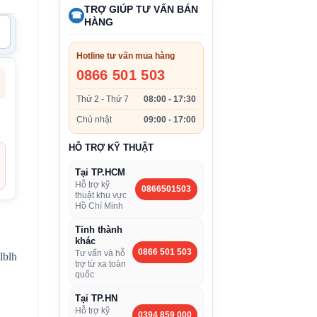
TRỢ GIÚP TƯ VẤN BÁN
☎
HÀNG
Hotline tư vấn mua hàng
0866 501 503
Thứ 2 - Thứ 7
08:00 - 17:30
Chủ nhật
09:00 - 17:00
HỖ TRỢ KỸ THUẬT
Tại TP.HCM
Hỗ trợ kỹ
0866501503
thuật khu vực
Hồ Chí Minh
Tỉnh thành
khác
0866 501 503
Tư vấn và hỗ
trợ từ xa toàn
quốc
Tại TP.HN
Hỗ trợ kỹ
0394 859 000