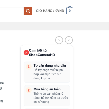
0
GIỎ HÀNG /
0
VND
Cam kết từ
✓
ShopCameraHD
Tư vấn đúng nhu cầu
1
Hỗ trợ chọn thiết bị phù
hợp với mục đích sử
dụng thực tế.
nhu
dễ
Mua hàng an toàn
2
Thông tin sản phẩm rõ
ràng, hỗ trợ kiểm tra trước
ng
khi sử dụng.