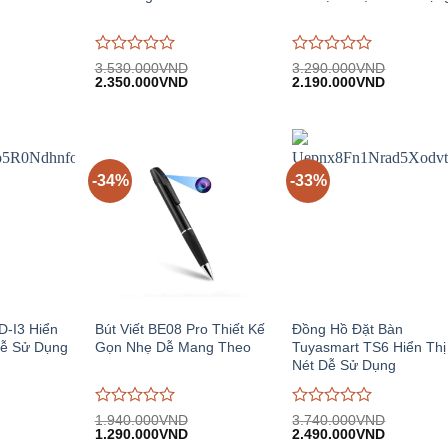
Được
Được
3.530.000
VND
3.290.000
VND
iá
Giá
Giá
Giá
Giá
đánh
2.350.000
VND
đánh
2.190.000
VND
iện
gốc:
hiện
gốc:
hiện
giá
giá
i:
3.530.000VND.
tại:
3.290.000VND.
tại:
0
0
.490.000VND.
2.350.000VND.
2.190.00
trên
trên
5
5
-34%
-33%
D-I3 Hiển
Bút Viết BE08 Pro Thiết Kế
Đồng Hồ Đặt Bàn
Dễ Sử Dụng
Gọn Nhẹ Dễ Mang Theo
Tuyasmart TS6 Hiển Thị
Nét Dễ Sử Dụng
Được
Được
1.940.000
VND
3.740.000
VND
iá
Giá
Giá
Giá
Giá
đánh
1.290.000
VND
đánh
2.490.000
VND
iện
gốc:
hiện
gốc:
hiện