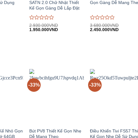
Sử Dụng
SATN 2.0 Chữ Nhật Thiết
Gọn Gàng Dễ Mang Th
Kế Gọn Gàng Dễ Lắp Đặt
Được
Được
2.930.000
VND
3.680.000
VND
iá
Giá
Giá
Giá
Giá
đánh
1.950.000
VND
đánh
2.450.000
VND
iện
gốc:
hiện
gốc:
hiện
giá
giá
i:
2.930.000VND.
tại:
3.680.000VND.
tại:
0
0
.450.000VND.
1.950.000VND.
2.450.00
trên
trên
5
5
-33%
-33%
Kế Nhỏ Gọn
Bút PV8 Thiết Kế Gọn Nhẹ
Điều Khiển Tivi FS57 Thi
hớ 64GB
Dễ Mang Theo
Kế Gọn Nhẹ Dễ Sử Dụn