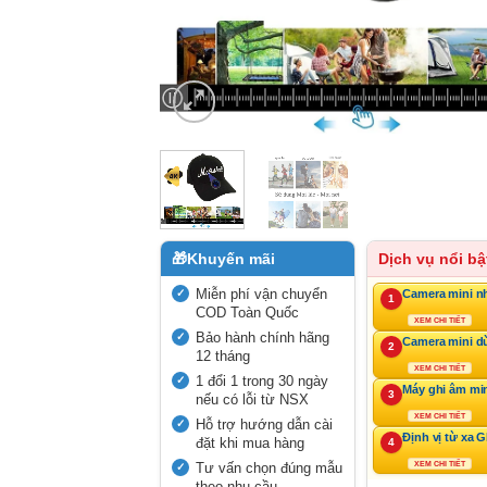
🎁
Khuyến mãi
Dịch vụ nổi bậ
Miễn phí vận chuyển
Camera mini n
1
COD Toàn Quốc
XEM CHI TIẾT
Bảo hành chính hãng
Camera mini d
2
12 tháng
XEM CHI TIẾT
1 đổi 1 trong 30 ngày
Máy ghi âm mi
3
nếu có lỗi từ NSX
XEM CHI TIẾT
Hỗ trợ hướng dẫn cài
Định vị từ xa 
đặt khi mua hàng
4
Tư vấn chọn đúng mẫu
XEM CHI TIẾT
theo nhu cầu