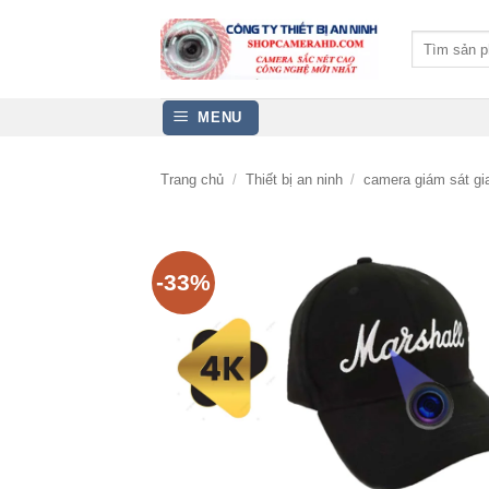
Bỏ
qua
Tìm
kiếm:
nội
dung
MENU
Trang chủ
/
Thiết bị an ninh
/
camera giám sát gia
-33%