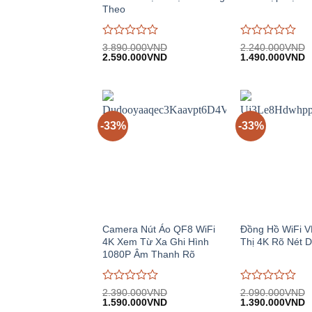
Theo
Được
Được
3.890.000
VND
2.240.000
VND
Giá
Giá
Giá
G
đánh
2.590.000
VND
đánh
1.490.000
VND
gốc:
hiện
gốc:
h
giá
giá
3.890.000VND.
tại:
2.240.000VND.
tạ
0
0
2.590.000VND.
1
trên
trên
5
5
-33%
-33%
Camera Nút Áo QF8 WiFi
Đồng Hồ WiFi V
4K Xem Từ Xa Ghi Hình
Thị 4K Rõ Nét 
1080P Âm Thanh Rõ
Được
Được
2.390.000
VND
2.090.000
VND
Giá
Giá
Giá
G
đánh
1.590.000
VND
đánh
1.390.000
VND
gốc:
hiện
gốc:
h