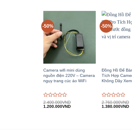
gốc:
hiện
gốc:
h
giá
giá
2.400.000VND.
tại:
2.300.000VND.
tạ
0
0
1.200.000VND.
1
trên
trên
5
5
-50%
-50%
Camera wifi mini dùng
Đồng Hồ Để Bà
nguồn điện 220V – Camera
Tích Hợp Camer
ngụy trang cúc áo WiFi
Không Dây Xem
Được
Được
2.400.000
VND
2.760.000
VND
Giá
Giá
Giá
G
đánh
1.200.000
VND
đánh
1.380.000
VND
gốc:
hiện
gốc:
h
giá
giá
2.400.000VND.
tại:
2.760.000VND.
tạ
0
0
1.200.000VND.
1
trên
trên
5
5