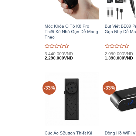
Móc Khóa Ô Tô K8 Pro
Bút Viết BE09 P
Thiết Kế Nhỏ Gọn Dễ Mang
Gọn Nhẹ Dễ Ma
Theo
Được
Được
3.440.000
VND
2.090.000
VND
Giá
Giá
Giá
G
đánh
2.290.000
VND
đánh
1.390.000
VND
gốc:
hiện
gốc:
h
giá
giá
3.440.000VND.
tại:
2.090.000VND.
tạ
0
0
2.290.000VND.
1
trên
trên
5
5
-33%
-33%
Cúc Áo SButton Thiết Kế
Đồng Hồ WiFi V