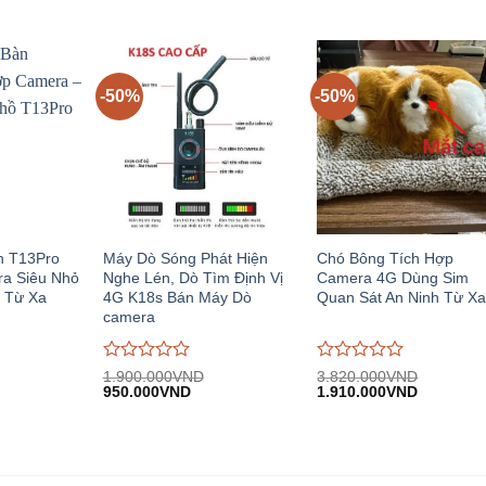
iện
gốc:
hiện
gốc:
hiện
giá
giá
i:
2.900.000VND.
tại:
3.000.000VND.
tại:
0
0
.150.000VND.
1.450.000VND.
1.500.00
trên
trên
5
5
-50%
-50%
n T13Pro
Máy Dò Sóng Phát Hiện
Chó Bông Tích Hợp
a Siêu Nhỏ
Nghe Lén, Dò Tìm Định Vị
Camera 4G Dùng Sim
 Từ Xa
4G K18s Bán Máy Dò
Quan Sát An Ninh Từ X
camera
Được
Được
1.900.000
VND
3.820.000
VND
iá
Giá
Giá
Giá
Giá
đánh
950.000
VND
đánh
1.910.000
VND
iện
gốc:
hiện
gốc:
hiện
giá
giá
i:
1.900.000VND.
tại:
3.820.000VND.
tại:
0
0
.380.000VND.
950.000VND.
1.910.00
trên
trên
5
5