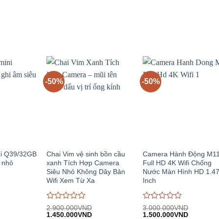
giá
giá
i:
1.940.000VND.
tại:
3.740.000VND.
tại:
0
0
.390.000VND.
1.290.000VND.
2.490.00
trên
trên
5
5
-50%
-50%
ni Q39/32GB
Chai Vim vệ sinh bồn cầu
Camera Hành Động M1
 nhỏ
xanh Tích Hợp Camera
Full HD 4K Wifi Chống
Siêu Nhỏ Không Dây Bản
Nước Màn Hình HD 1.4
Wifi Xem Từ Xa
Inch
Được
Được
2.900.000
VND
3.000.000
VND
iá
Giá
Giá
Giá
Giá
đánh
1.450.000
VND
đánh
1.500.000
VND