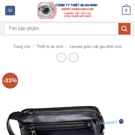
Bỏ
0
qua
nội
Tìm
dung
kiếm:
Trang chủ
/
Thiết bị an ninh
/
camera giám sát gia đình mini
-33%