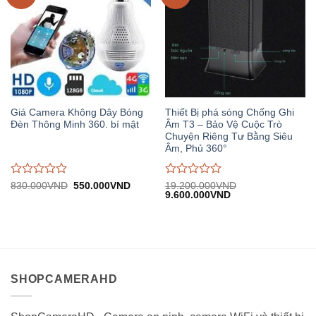
Giá Camera Không Dây Bóng
Thiết Bị phá sóng Chống Ghi
Đèn Thông Minh 360. bí mật
Âm T3 – Bảo Vệ Cuộc Trò
Chuyện Riêng Tư Bằng Siêu
Âm, Phủ 360°
Được
Được
Giá
Giá
830.000
VND
550.000
VND
19.200.000
VND
gốc:
hiện
Giá
Giá
9.600.000
VND
đánh
đánh
830.000VND.
tại:
gốc:
hiện
giá
giá
550.000VND.
19.200.000VND.
tại:
0
0
9.600.000VND.
trên
trên
5
5
SHOPCAMERAHD