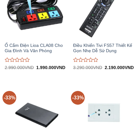
Ổ Cắm Điện Lioa CLA08 Cho
Điều Khiển Tivi FS57 Thiết Kế
Gia Đình Và Văn Phòng
Gọn Nhẹ Dễ Sử Dụng
Được
Được
Giá
Giá
Giá
Gi
2.990.000
VND
1.990.000
VND
3.290.000
VND
2.190.000
VND
gốc:
hiện
gốc:
hiệ
đánh
đánh
2.990.000VND.
tại:
3.290.000VND.
tại:
giá
giá
1.990.000VND.
2.
0
0
trên
trên
5
5
-33%
-33%