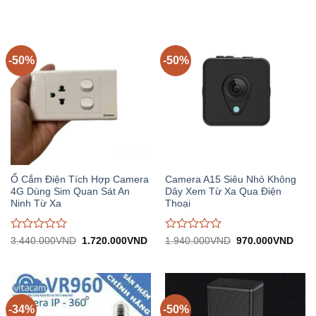
gốc:
hiện
gốc:
hiệ
đánh
đánh
4.300.000VND.
tại:
2.980.000VND.
tại:
giá
giá
2.150.000VND.
1.
0
0
trên
trên
5
5
-50%
-50%
Ổ Cắm Điện Tích Hợp Camera
Camera A15 Siêu Nhỏ Không
4G Dùng Sim Quan Sát An
Dây Xem Từ Xa Qua Điện
Ninh Từ Xa
Thoại
Được
Được
Giá
Giá
Giá
Giá
3.440.000
VND
1.720.000
VND
1.940.000
VND
970.000
VND
gốc:
hiện
gốc:
hiện
đánh
đánh
3.440.000VND.
tại:
1.940.000VND.
tại:
giá
giá
1.720.000VND.
970.
0
0
trên
trên
5
5
-34%
-50%