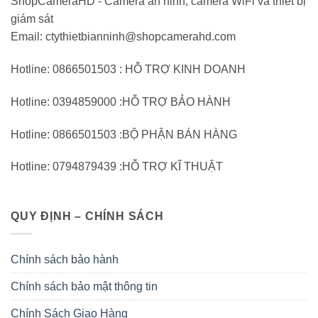
ShopCameraHD - Camera an ninh, camera WiFi và thiết bị
giám sát
Email: ctythietbianninh@shopcamerahd.com
Hotline: 0866501503 : HỖ TRỢ KINH DOANH
Hotline: 0394859000 :HỖ TRỢ BẢO HÀNH
Hotline: 0866501503 :BỘ PHẬN BÁN HÀNG
Hotline: 0794879439 :HỖ TRỢ KĨ THUẬT
QUY ĐỊNH – CHÍNH SÁCH
Chính sách bảo hành
Chính sách bảo mật thông tin
Chính Sách Giao Hàng