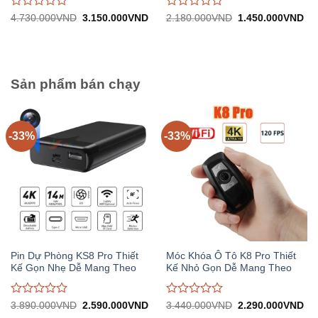
Được
Được
Giá
Giá
Giá
Gi
4.730.000
VND
3.150.000
VND
2.180.000
VND
1.450.000
VND
gốc:
hiện
gốc:
hiệ
đánh
đánh
4.730.000VND.
tại:
2.180.000VND.
tại:
giá
giá
3.150.000VND.
1.
0
0
trên
trên
5
5
Sản phẩm bán chạy
-33%
-33%
Pin Dự Phòng KS8 Pro Thiết
Móc Khóa Ô Tô K8 Pro Thiết
Kế Gọn Nhẹ Dễ Mang Theo
Kế Nhỏ Gọn Dễ Mang Theo
Được
Được
Giá
Giá
Giá
Gi
3.890.000
VND
2.590.000
VND
3.440.000
VND
2.290.000
VND
gốc:
hiện
gốc:
hiệ
đánh
đánh