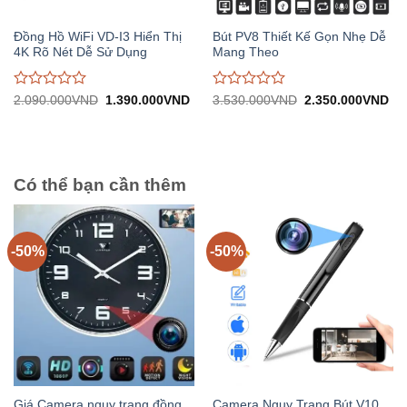
Đồng Hồ WiFi VD-I3 Hiển Thị
Bút PV8 Thiết Kế Gọn Nhẹ Dễ
4K Rõ Nét Dễ Sử Dụng
Mang Theo
Được
Được
Giá
Giá
Giá
Gi
2.090.000
VND
1.390.000
VND
3.530.000
VND
2.350.000
VND
gốc:
hiện
gốc:
hiệ
đánh
đánh
2.090.000VND.
tại:
3.530.000VND.
tại:
giá
giá
1.390.000VND.
2.
0
0
trên
trên
5
5
Có thể bạn cần thêm
-50%
-50%
Giá Camera ngụy trang đồng
Camera Ngụy Trang Bút V10