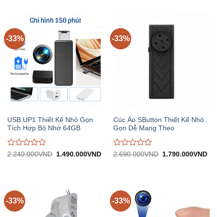
3.890.000VND.
tại:
3.440.000VND.
tại:
giá
giá
2.590.000VND.
2.
0
0
trên
trên
5
5
-33%
-33%
USB UP1 Thiết Kế Nhỏ Gọn
Cúc Áo SButton Thiết Kế Nhỏ
Tích Hợp Bộ Nhớ 64GB
Gọn Dễ Mang Theo
Được
Được
Giá
Giá
Giá
Gi
2.240.000
VND
1.490.000
VND
2.690.000
VND
1.790.000
VND
gốc:
hiện
gốc:
hiệ
đánh
đánh
2.240.000VND.
tại:
2.690.000VND.
tại:
giá
giá
1.490.000VND.
1.
0
0
trên
trên
5
5
-33%
-33%