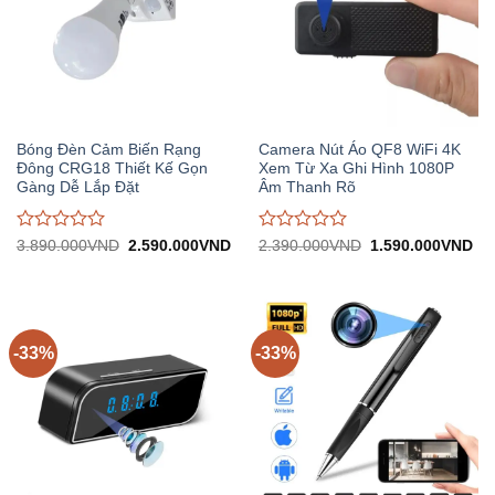
Bóng Đèn Cảm Biến Rạng
Camera Nút Áo QF8 WiFi 4K
Đông CRG18 Thiết Kế Gọn
Xem Từ Xa Ghi Hình 1080P
Gàng Dễ Lắp Đặt
Âm Thanh Rõ
Được
Được
Giá
Giá
Giá
Gi
3.890.000
VND
2.590.000
VND
2.390.000
VND
1.590.000
VND
gốc:
hiện
gốc:
hiệ
đánh
đánh
3.890.000VND.
tại:
2.390.000VND.
tại:
giá
giá
2.590.000VND.
1.
0
0
trên
trên
5
5
-33%
-33%