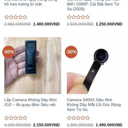
hồ treo tường bí mật
WiFi 1080P: Cài Đặt Xem Từ
Xa (2026)
Được
Được
Giá
Giá
Giá
Gi
2.960.000
VND
1.480.000
VND
2.500.000
VND
1.250.000
VND
gốc:
hiện
gốc:
hiệ
đánh
đánh
2.960.000VND.
tại:
2.500.000VND.
tại:
giá
giá
1.480.000VND.
1.
0
0
trên
trên
5
5
-50%
-50%
Lắp Camera Không Dây Mini
Camera S400X Siêu Nhỏ
X10 – 4k quay đêm Siêu nét
Không Dây Mắt Lồi Góc Rộng
Xem Từ Xa
Được
Được
Giá
Giá
Giá
Gi
4.300.000
VND
2.150.000
VND
2.980.000
VND
1.490.000
VND