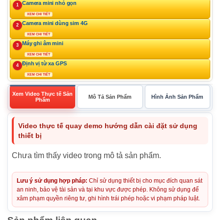
Camera mini nhỏ gọn
1
XEM CHI TIẾT
Camera mini dùng sim 4G
2
XEM CHI TIẾT
Máy ghi âm mini
3
XEM CHI TIẾT
Định vị từ xa GPS
4
XEM CHI TIẾT
Xem Video Thực tế Sản
Mô Tả Sản Phẩm
Hình Ảnh Sản Phẩm
Phẩm
Video thực tế quay demo hướng dẫn cài đặt sử dụng
thiết bị
Chưa tìm thấy video trong mô tả sản phẩm.
Lưu ý sử dụng hợp pháp:
Chỉ sử dụng thiết bị cho mục đích quan sát
an ninh, bảo vệ tài sản và tại khu vực được phép. Không sử dụng để
xâm phạm quyền riêng tư, ghi hình trái phép hoặc vi phạm pháp luật.