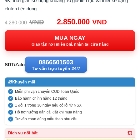
4K, thời gian sử dụng khoảng 10 giờ liên tục và thiết kế dạng
clutch tiện dụng.
Giá
Giá
2.850.000
VND
VND
4.280.000
gốc:
hiện
4.280.000VND.
tại:
MUA NGAY
2.850.00
Giao tận nơi miễn phí, nhận tại cửa hàng
0866501503
SDT/Zalo
Tư vấn trực tuyến 24/7
🎁
Khuyến mãi
Miễn phí vận chuyển COD Toàn Quốc
Bảo hành chính hãng 12 tháng
1 đổi 1 trong 30 ngày nếu có lỗi từ NSX
Hỗ trợ hướng dẫn cài đặt khi mua hàng
Tư vấn chọn đúng mẫu theo nhu cầu
💥
Dịch vụ nổi bật