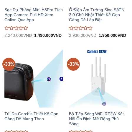
Sạc Dự Phòng Mini H8Pro Tích
Ổ Điện Âm Tường Sino SATN
Hợp Camera Full HD Xem
2.0 Chữ Nhật Thiết Kế Gọn
Online Qua App
Gàng Dễ Lắp Đặt
Được
Được
Giá
Giá
Giá
Gi
2.240.000
VND
1.490.000
VND
2.930.000
VND
1.950.000
VND
gốc:
hiện
gốc:
hiệ
đánh
đánh
2.240.000VND.
tại:
2.930.000VND.
tại:
giá
giá
1.490.000VND.
1.
0
0
trên
trên
5
5
-33%
-33%
Túi Da Gorchis Thiết Kế Gọn
Bộ Tiếp Sóng WiFi RT2W Kết
Gàng Dễ Mang Theo
Nối Ổn Định Mở Rộng Phủ
Sóng