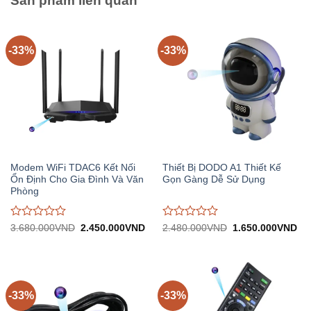
Sản phẩm liên quan
-33%
-33%
Modem WiFi TDAC6 Kết Nối
Thiết Bị DODO A1 Thiết Kế
Ổn Định Cho Gia Đình Và Văn
Gọn Gàng Dễ Sử Dụng
Phòng
Được
Được
Giá
Giá
Giá
Gi
3.680.000
VND
2.450.000
VND
2.480.000
VND
1.650.000
VND
gốc:
hiện
gốc:
hiệ
đánh
đánh
3.680.000VND.
tại:
2.480.000VND.
tại:
giá
giá
2.450.000VND.
1.
0
0
trên
trên
5
5
-33%
-33%