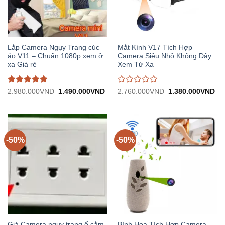
Lắp Camera Ngụy Trang cúc
Mắt Kính V17 Tích Hợp
áo V11 – Chuẩn 1080p xem ở
Camera Siêu Nhỏ Không Dây
xa Giá rẻ
Xem Từ Xa
Được đánh
Được
Giá
Giá
Giá
Gi
2.980.000
VND
1.490.000
VND
2.760.000
VND
1.380.000
VND
gốc:
hiện
gốc:
hiệ
giá
5
trên
đánh
2.980.000VND.
tại:
2.760.000VND.
tại:
5
giá
1.490.000VND.
1.
0
trên
5
-50%
-50%
Giá Camera ngụy trang ổ cắm
Bình Hoa Tích Hợp Camera