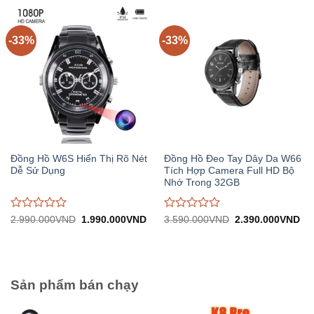
0
0
trên
trên
5
5
-33%
-33%
Đồng Hồ W6S Hiển Thị Rõ Nét
Đồng Hồ Đeo Tay Dây Da W66
Dễ Sử Dụng
Tích Hợp Camera Full HD Bộ
Nhớ Trong 32GB
Được
Được
Giá
Giá
Giá
Gi
2.990.000
VND
1.990.000
VND
3.590.000
VND
2.390.000
VND
gốc:
hiện
gốc:
hiệ
đánh
đánh
2.990.000VND.
tại:
3.590.000VND.
tại:
giá
giá
1.990.000VND.
2.
0
0
trên
trên
5
5
Sản phẩm bán chạy