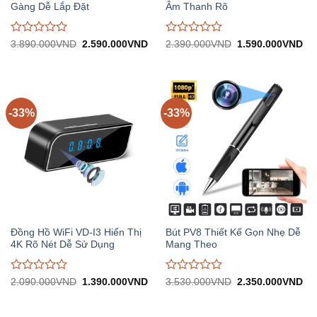
Gàng Dễ Lắp Đặt
Âm Thanh Rõ
Được
Được
Giá
Giá
Giá
Gi
3.890.000
VND
2.590.000
VND
2.390.000
VND
1.590.000
VND
gốc:
hiện
gốc:
hiệ
đánh
đánh
3.890.000VND.
tại:
2.390.000VND.
tại:
giá
giá
2.590.000VND.
1.
0
0
trên
trên
5
5
-33%
-33%
Đồng Hồ WiFi VD-I3 Hiển Thị
Bút PV8 Thiết Kế Gọn Nhẹ Dễ
4K Rõ Nét Dễ Sử Dụng
Mang Theo
Được
Được
Giá
Giá
Giá
Gi
2.090.000
VND
1.390.000
VND
3.530.000
VND
2.350.000
VND
gốc:
hiện
gốc:
hiệ
đánh
đánh
2.090.000VND.
tại:
3.530.000VND.
tại:
giá
giá
1.390.000VND.
2.
0
0