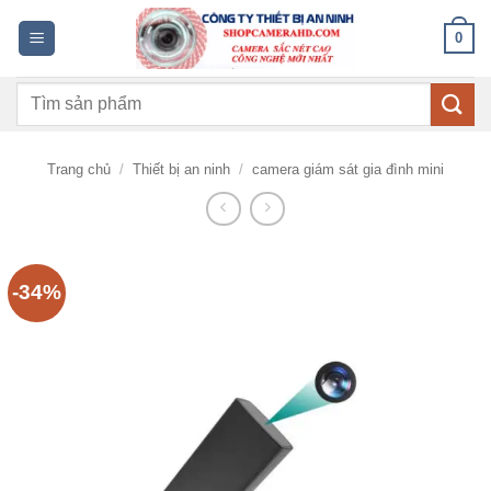
Bỏ
0
qua
nội
Tìm
dung
kiếm:
Trang chủ
/
Thiết bị an ninh
/
camera giám sát gia đình mini
-34%