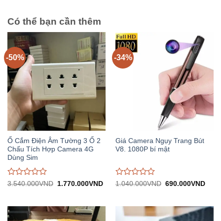
trên
trên
5
5
Có thể bạn cần thêm
-50%
-34%
Ổ Cắm Điện Âm Tường 3 Ổ 2
Giá Camera Ngụy Trang Bút
Chấu Tích Hợp Camera 4G
V8. 1080P bí mật
Dùng Sim
Được
Được
Giá
Giá
Giá
Giá
3.540.000
VND
1.770.000
VND
1.040.000
VND
690.000
VND
gốc:
hiện
gốc:
hiện
đánh
đánh
3.540.000VND.
tại:
1.040.000VND.
tại:
giá
giá
1.770.000VND.
690.
0
0
trên
trên