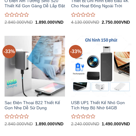
Ổ Điện Âm Tường Sino S20
Thiết Bị Ghi Hình Đeo Đầu 4K
Thiết Kế Gọn Gàng Dễ Lắp Đặt
Cho Hoạt Động Ngoài Trời
Được
Được
Giá
Giá
Giá
Gi
2.840.000
VND
1.890.000
VND
4.130.000
VND
2.750.000
VND
gốc:
hiện
gốc:
hiệ
đánh
đánh
2.840.000VND.
tại:
4.130.000VND.
tại:
giá
giá
1.890.000VND.
2.
0
0
trên
trên
5
5
-33%
-33%
Sạc Điện Thoại B22 Thiết Kế
USB UP1 Thiết Kế Nhỏ Gọn
Gọn Nhẹ Dễ Sử Dụng
Tích Hợp Bộ Nhớ 64GB
Được
Được
Giá
Giá
Giá
Gi
2.840.000
VND
1.890.000
VND
2.240.000
VND
1.490.000
VND
gốc:
hiện
gốc:
hiệ
đánh
đánh
2.840.000VND.
tại:
2.240.000VND.
tại:
giá
giá
1.890.000VND.
1.