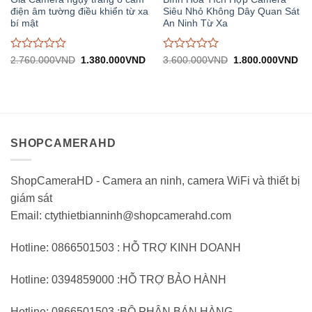
điện âm tường điều khiển từ xa
Siêu Nhỏ Không Dây Quan Sát
bí mật
An Ninh Từ Xa
Được
Được
Giá
Giá
Giá
Gi
2.760.000
VND
1.380.000
VND
3.600.000
VND
1.800.000
VND
gốc:
hiện
gốc:
hiệ
đánh
đánh
2.760.000VND.
tại:
3.600.000VND.
tại:
giá
giá
1.380.000VND.
1.
0
0
trên
trên
5
5
SHOPCAMERAHD
ShopCameraHD - Camera an ninh, camera WiFi và thiết bị
giám sát
Email: ctythietbianninh@shopcamerahd.com
Hotline: 0866501503 : HỖ TRỢ KINH DOANH
Hotline: 0394859000 :HỖ TRỢ BẢO HÀNH
Hotline: 0866501503 :BỘ PHẬN BÁN HÀNG