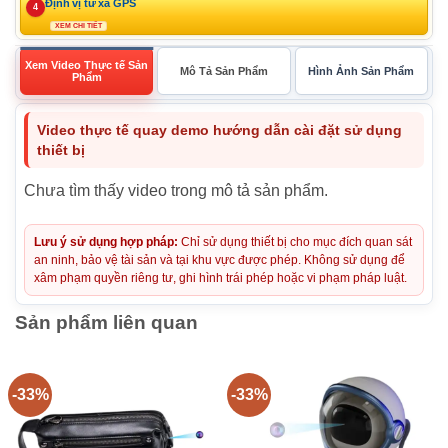
Định vị từ xa GPS
4
XEM CHI TIẾT
Xem Video Thực tế Sản
Mô Tả Sản Phẩm
Hình Ảnh Sản Phẩm
Phẩm
Video thực tế quay demo hướng dẫn cài đặt sử dụng
thiết bị
Chưa tìm thấy video trong mô tả sản phẩm.
Lưu ý sử dụng hợp pháp:
Chỉ sử dụng thiết bị cho mục đích quan sát
an ninh, bảo vệ tài sản và tại khu vực được phép. Không sử dụng để
xâm phạm quyền riêng tư, ghi hình trái phép hoặc vi phạm pháp luật.
Sản phẩm liên quan
-33%
-33%