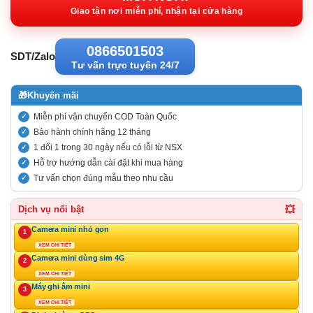
1.150.00
Giao tận nơi miễn phí, nhận tại cửa hàng
0866501503
SDT/Zalo
Tư vấn trực tuyến 24/7
🎁
Khuyến mãi
Miễn phí vận chuyển COD Toàn Quốc
Bảo hành chính hãng 12 tháng
1 đổi 1 trong 30 ngày nếu có lỗi từ NSX
Hỗ trợ hướng dẫn cài đặt khi mua hàng
Tư vấn chọn đúng mẫu theo nhu cầu
💥
Dịch vụ nổi bật
Camera mini nhỏ gọn
1
XEM CHI TIẾT
Camera mini dùng sim 4G
2
XEM CHI TIẾT
Máy ghi âm mini
3
XEM CHI TIẾT