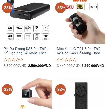
-33%
-33%
Pin Dự Phòng KS8 Pro Thiết
Móc Khóa Ô Tô K8 Pro Thiết
Kế Gọn Nhẹ Dễ Mang Theo
Kế Nhỏ Gọn Dễ Mang Theo
Được
Được
Giá
Giá
Giá
Gi
3.890.000
VND
2.590.000
VND
3.440.000
VND
2.290.000
VND
gốc:
hiện
gốc:
hiệ
đánh
đánh
3.890.000VND.
tại:
3.440.000VND.
tại:
giá
giá
2.590.000VND.
2.
0
0
trên
trên
5
5
-33%
-33%