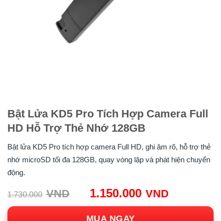
Bật Lửa KD5 Pro Tích Hợp Camera Full
HD Hỗ Trợ Thẻ Nhớ 128GB
Bật lửa KD5 Pro tích hợp camera Full HD, ghi âm rõ, hỗ trợ thẻ
nhớ microSD tối đa 128GB, quay vòng lặp và phát hiện chuyển
động.
Giá
Giá
1.150.000
VND
VND
1.730.000
gốc:
hiện
1.730.000VND.
tại:
MUA NGAY