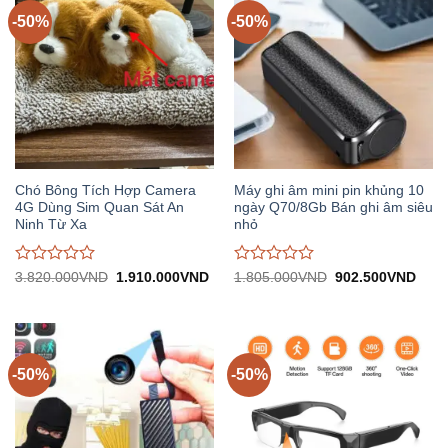
5
5
-50%
-50%
Chó Bông Tích Hợp Camera
Máy ghi âm mini pin khủng 10
4G Dùng Sim Quan Sát An
ngày Q70/8Gb Bán ghi âm siêu
Ninh Từ Xa
nhỏ
Được
Được
Giá
Giá
Giá
Giá
3.820.000
VND
1.910.000
VND
1.805.000
VND
902.500
VND
gốc:
hiện
gốc:
hiện
đánh
đánh
3.820.000VND.
tại:
1.805.000VND.
tại:
giá
giá
1.910.000VND.
902.
0
0
trên
trên
5
5
-50%
-50%