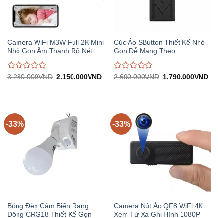
Camera WiFi M3W Full 2K Mini
Cúc Áo SButton Thiết Kế Nhỏ
Nhỏ Gọn Âm Thanh Rõ Nét
Gọn Dễ Mang Theo
Được
Được
Giá
Giá
Giá
Gi
3.230.000
VND
2.150.000
VND
2.690.000
VND
1.790.000
VND
gốc:
hiện
gốc:
hiệ
đánh
đánh
3.230.000VND.
tại:
2.690.000VND.
tại:
giá
giá
2.150.000VND.
1.
0
0
trên
trên
5
5
-33%
-33%
Bóng Đèn Cảm Biến Rạng
Camera Nút Áo QF8 WiFi 4K
Đông CRG18 Thiết Kế Gọn
Xem Từ Xa Ghi Hình 1080P