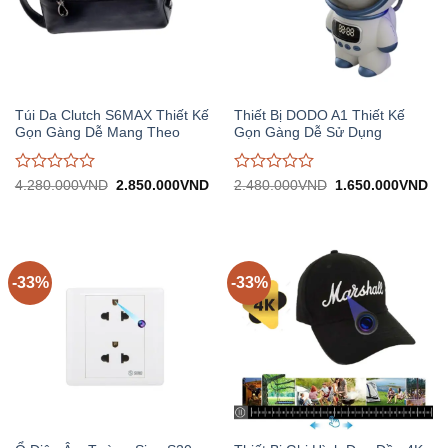
Túi Da Clutch S6MAX Thiết Kế
Thiết Bị DODO A1 Thiết Kế
Gọn Gàng Dễ Mang Theo
Gọn Gàng Dễ Sử Dụng
Được
Được
Giá
Giá
Giá
Gi
4.280.000
VND
2.850.000
VND
2.480.000
VND
1.650.000
VND
gốc:
hiện
gốc:
hiệ
đánh
đánh
4.280.000VND.
tại:
2.480.000VND.
tại:
giá
giá
2.850.000VND.
1.
0
0
trên
trên
5
5
-33%
-33%