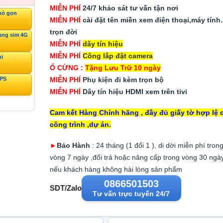
MIỄN PHÍ
24/7 khảo sát tư vấn tận nơi
hỏ gọn
MIỄN PHÍ
cài đặt tên miền xem điện thoại,máy tín
trọn đời
ùng sim 4G
MIỄN PHÍ
dây tín hiệu
MIỄN PHÍ
Công lắp đặt camera
ni
Ổ CỨNG :
Tặng Lưu Trữ 10 ngày
MIỄN PHÍ
Phụ kiện đi kèm trọn bộ
GPS
MIỄN PHÍ
Dây tín hiệu HDMI xem trên tivi
Cam kết Hàng Chính hãng , đầy đủ giấy tờ hợp lệ 
công trình ,dự án.
►
Bảo Hành
: 24 tháng (1 đổi 1 ), di dời miễn phí tron
vòng 7 ngày ,đổi trả hoặc nâng cấp trong vòng 30 ngà
nếu khách hàng không hài lòng sản phẩm
0866501503
SDT/Zalo
Tư vấn trực tuyến 24/7