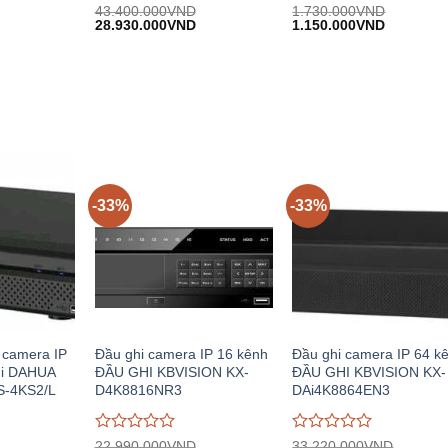
Được
Được
43.400.000
VND
1.730.000
VND
iá
Giá
Giá
Giá
Giá
đánh
28.930.000
VND
đánh
1.150.000
VND
iện
gốc:
hiện
gốc:
hiện
giá
giá
i:
43.400.000VND.
tại:
1.730.000VND.
tại:
0
0
.465.000VND.
28.930.000VND.
1.150.00
trên
trên
5
5
-33%
-33%
 camera IP
Đầu ghi camera IP 16 kênh
Đầu ghi camera IP 64 k
hi DAHUA
ĐẦU GHI KBVISION KX-
ĐẦU GHI KBVISION KX-
S-4KS2/L
D4K8816NR3
DAi4K8864EN3
Được
Được
22.990.000
VND
33.220.000
VND