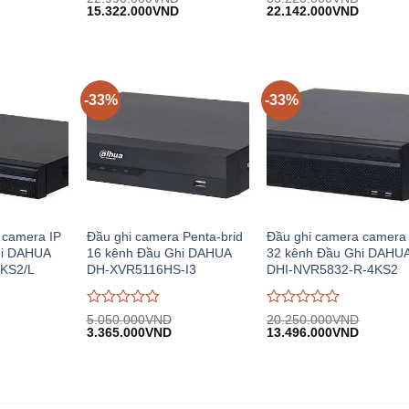
iá
Giá
Giá
Giá
Giá
đánh
15.322.000
VND
đánh
22.142.000
VND
iện
gốc:
hiện
gốc:
hiện
giá
giá
i:
22.990.000VND.
tại:
33.220.000VND.
tại:
0
0
.243.000VND.
15.322.000VND.
22.142.
trên
trên
5
5
-33%
-33%
 camera IP
Đầu ghi camera Penta-brid
Đầu ghi camera camera
hi DAHUA
16 kênh Đầu Ghi DAHUA
32 kênh Đầu Ghi DAHU
KS2/L
DH-XVR5116HS-I3
DHI-NVR5832-R-4KS2
Được
Được
5.050.000
VND
20.250.000
VND
iá
Giá
Giá
Giá
Giá
đánh
3.365.000
VND
đánh
13.496.000
VND
iện
gốc:
hiện
gốc:
hiện
giá
giá
i:
5.050.000VND.
tại:
20.250.000VND.
tại:
0
0
.299.000VND.
3.365.000VND.
13.496.
trên
trên
5
5