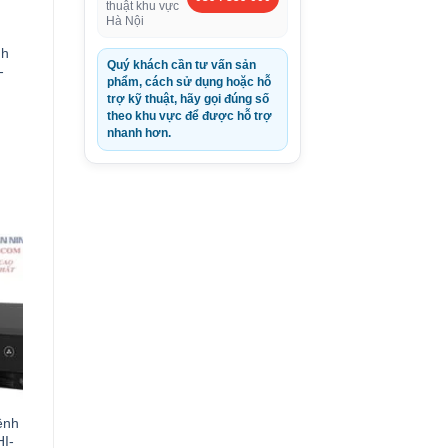
thuật khu vực
Hà Nội
nh
Quý khách cần tư vấn sản
-
phẩm, cách sử dụng hoặc hỗ
trợ kỹ thuật, hãy gọi đúng số
theo khu vực để được hỗ trợ
nhanh hơn.
0VND.
ênh
I-