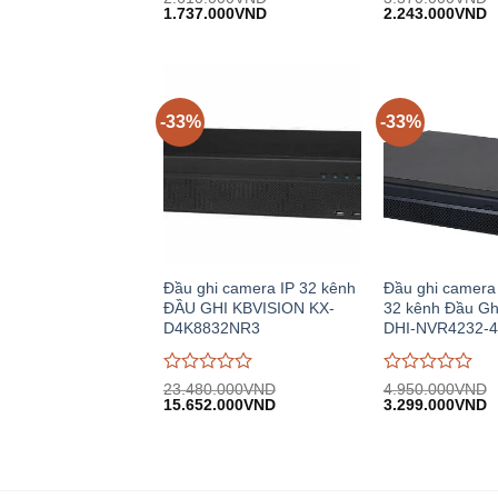
Giá
Giá
Giá
G
đánh
1.737.000
VND
đánh
2.243.000
VND
gốc:
hiện
gốc:
h
giá
giá
2.610.000VND.
tại:
3.370.000VND.
tạ
0
0
1.737.000VND.
2
trên
trên
5
5
-33%
-33%
Đầu ghi camera IP 32 kênh
Đầu ghi camera
ĐẦU GHI KBVISION KX-
32 kênh Đầu G
D4K8832NR3
DHI-NVR4232-4
Được
Được
23.480.000
VND
4.950.000
VND
Giá
Giá
Giá
G
đánh
15.652.000
VND
đánh
3.299.000
VND
gốc:
hiện
gốc:
h
giá
giá
23.480.000VND.
tại:
4.950.000VND.
tạ
0
0
15.652.000VND.
3
trên
trên
5
5