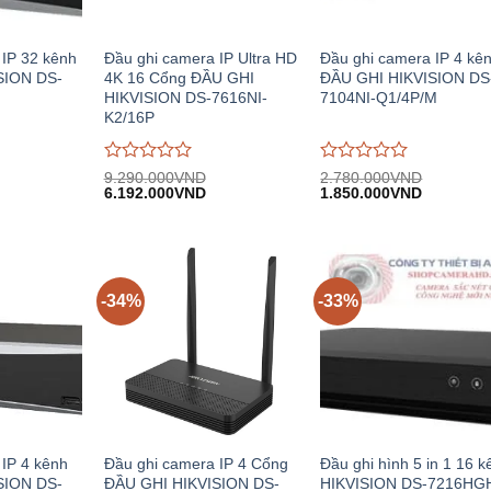
 IP 32 kênh
Đầu ghi camera IP Ultra HD
Đầu ghi camera IP 4 kê
SION DS-
4K 16 Cổng ĐẦU GHI
ĐẦU GHI HIKVISION DS
HIKVISION DS-7616NI-
7104NI-Q1/4P/M
K2/16P
Được
Được
9.290.000
VND
2.780.000
VND
iá
Giá
Giá
Giá
Giá
đánh
6.192.000
VND
đánh
1.850.000
VND
iện
gốc:
hiện
gốc:
hiện
giá
giá
i:
9.290.000VND.
tại:
2.780.000VND.
tại:
0
0
.980.000VND.
6.192.000VND.
1.850.00
trên
trên
5
5
-34%
-33%
IP 4 kênh
Đầu ghi camera IP 4 Cổng
Đầu ghi hình 5 in 1 16 k
SION DS-
ĐẦU GHI HIKVISION DS-
HIKVISION DS-7216HGH