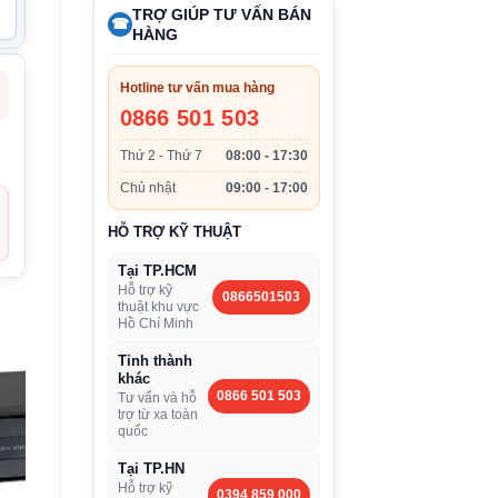
TRỢ GIÚP TƯ VẤN BÁN
☎
HÀNG
Hotline tư vấn mua hàng
0866 501 503
Thứ 2 - Thứ 7
08:00 - 17:30
Chủ nhật
09:00 - 17:00
HỖ TRỢ KỸ THUẬT
Tại TP.HCM
Hỗ trợ kỹ
0866501503
thuật khu vực
Hồ Chí Minh
Tỉnh thành
khác
0866 501 503
Tư vấn và hỗ
trợ từ xa toàn
quốc
Tại TP.HN
Hỗ trợ kỹ
0394 859 000