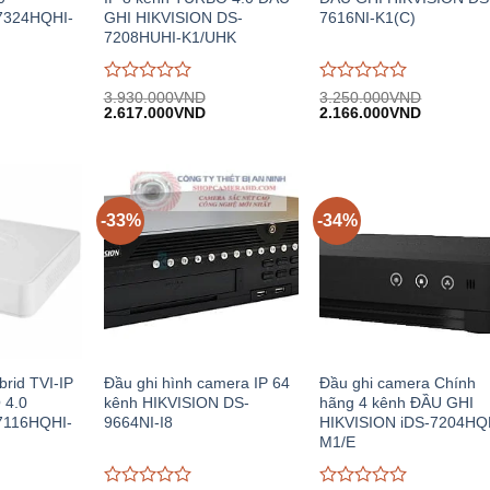
7324HQHI-
GHI HIKVISION DS-
7616NI-K1(C)
7208HUHI-K1/UHK
Được
Được
3.930.000
VND
3.250.000
VND
Giá
Giá
Giá
Giá
Giá
đánh
2.617.000
VND
đánh
2.166.000
VND
hiện
gốc:
hiện
gốc:
hiện
giá
giá
.
tại:
3.930.000VND.
tại:
3.250.000VND.
tại:
0
0
13.365.000VND.
2.617.000VND.
2.166.00
trên
trên
5
5
-33%
-34%
brid TVI-IP
Đầu ghi hình camera IP 64
Đầu ghi camera Chính
 4.0
kênh HIKVISION DS-
hãng 4 kênh ĐẦU GHI
7116HQHI-
9664NI-I8
HIKVISION iDS-7204HQ
M1/E