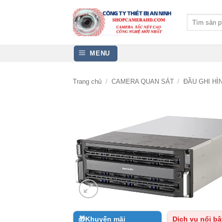
Bỏ
qua
Tìm
kiếm:
nội
dung
MENU
Trang chủ
/
CAMERA QUAN SÁT
/
ĐẦU GHI H
🎁
Khuyến mãi
Dịch vụ nổi bậ