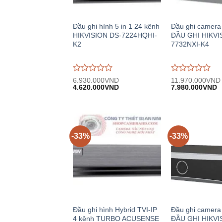
Đầu ghi hình 5 in 1 24 kênh
Đầu ghi camera
HIKVISION DS-7224HQHI-
ĐẦU GHI HIKVI
K2
7732NXI-K4
Được
Được
6.930.000
VND
11.970.000
VND
Giá
Giá
Giá
G
đánh
4.620.000
VND
đánh
7.980.000
VND
gốc:
hiện
gốc:
h
giá
giá
6.930.000VND.
tại:
11.970.000VND.
tạ
0
0
4.620.000VND.
7
trên
trên
5
5
-33%
-33%
Đầu ghi hình Hybrid TVI-IP
Đầu ghi camera 
4 kênh TURBO ACUSENSE
ĐẦU GHI HIKVI