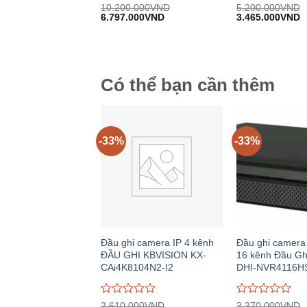
Được
Được
10.200.000
VND
5.200.000
VND
Giá
Giá
Giá
G
đánh
6.797.000
VND
đánh
3.465.000
VND
gốc:
hiện
gốc:
h
giá
giá
10.200.000VND.
tại:
5.200.000VND.
tạ
0
0
6.797.000VND.
3
trên
trên
5
5
Có thể bạn cần thêm
-33%
-33%
Đầu ghi camera IP 4 kênh
Đầu ghi camera
ĐẦU GHI KBVISION KX-
16 kênh Đầu G
CAi4K8104N2-I2
DHI-NVR4116H
Được
Được
2.610.000
VND
3.370.000
VND