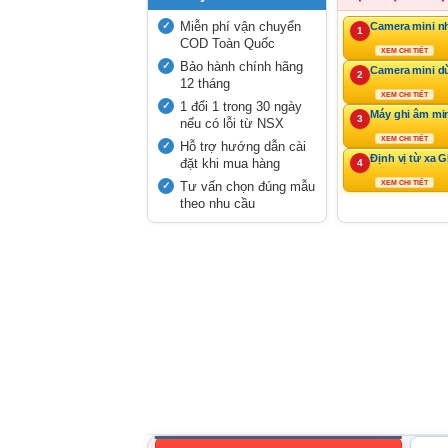
Miễn phí vận chuyển
Camera mini n
1
COD Toàn Quốc
XEM CHI TIẾT
Bảo hành chính hãng
Camera mini d
2
12 tháng
XEM CHI TIẾT
1 đổi 1 trong 30 ngày
Máy ghi âm mi
3
nếu có lỗi từ NSX
XEM CHI TIẾT
Hỗ trợ hướng dẫn cài
Định vị từ xa 
đặt khi mua hàng
4
Tư vấn chọn đúng mẫu
XEM CHI TIẾT
theo nhu cầu