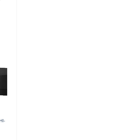
0VND.
HI-