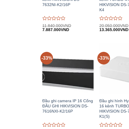
7632NI-K2/16P
HIKVISION DS-
K4
Được
Được
11.840.000
VND
20.050.000
VND
Giá
Giá
Giá
đánh
7.887.000
VND
đánh
13.365.000
VND
gốc:
hiện
gốc:
giá
giá
11.840.000VND.
tại:
20.050.000VND
0
0
7.887.000VND.
trên
trên
5
5
-33%
-33%
Đầu ghi camera IP 16 Cổng
Đầu ghi hình Hy
ĐẦU GHI HIKVISION DS-
16 kênh TURBO
7616NXI-K2/16P
HIKVISION DS-
K1(S)