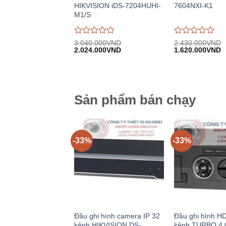
HIKVISION iDS-7204HUHI-
7604NXI-K1
M1/S
Được
Được
3.040.000
VND
2.430.000
VND
Giá
Giá
Giá
G
đánh
2.024.000
VND
đánh
1.620.000
VND
gốc:
hiện
gốc:
h
giá
giá
3.040.000VND.
tại:
2.430.000VND.
tạ
0
0
2.024.000VND.
1
trên
trên
5
5
Sản phẩm bán chạy
-33%
-33%
Đầu ghi hình camera IP 32
Đầu ghi hình H
kênh HIKVISION DS-
kênh TURBO 4.