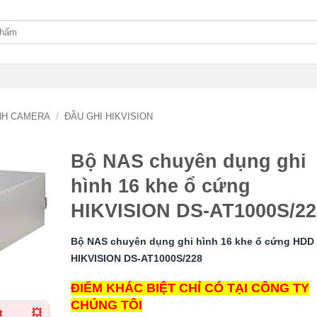
ÌNH CAMERA
/
ĐẦU GHI HIKVISION
Bộ NAS chuyên dụng ghi
hình 16 khe ổ cứng
HIKVISION DS-AT1000S/22
Bộ NAS chuyên dụng ghi hình 16 khe ổ cứng HDD
HIKVISION DS-AT1000S/228
ĐIỂM KHÁC BIỆT CHỈ CÓ TẠI CÔNG TY
CHÚNG TÔI
t
💥