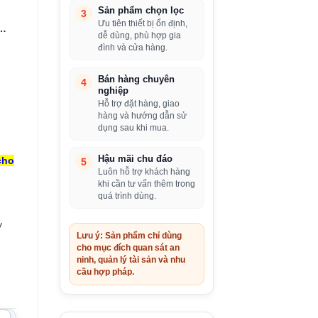
Sản phẩm chọn lọc
3
Ưu tiên thiết bị ổn định,
h…
dễ dùng, phù hợp gia
đình và cửa hàng.
Bán hàng chuyên
4
nghiệp
Hỗ trợ đặt hàng, giao
hàng và hướng dẫn sử
dụng sau khi mua.
Hậu mãi chu đáo
cho
5
Luôn hỗ trợ khách hàng
khi cần tư vấn thêm trong
quá trình dùng.
g
y
Lưu ý: Sản phẩm chỉ dùng
cho mục đích quan sát an
ninh, quản lý tài sản và nhu
cầu hợp pháp.