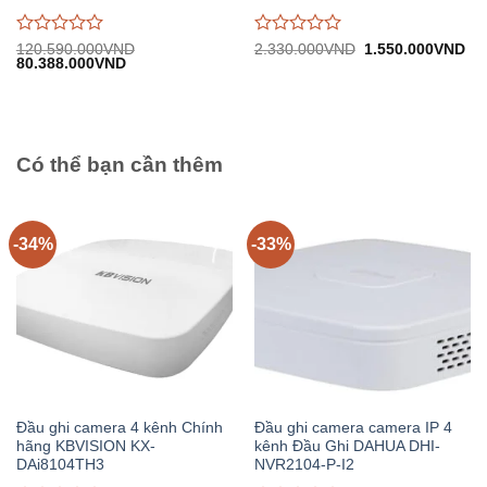
Được
Được
Giá
Gi
120.590.000
VND
2.330.000
VND
1.550.000
VND
Giá
Giá
gốc:
hiệ
80.388.000
VND
đánh
đánh
gốc:
hiện
2.330.000VND.
tại:
giá
giá
120.590.000VND.
tại:
1.
0
0
80.388.000VND.
trên
trên
5
5
Có thể bạn cần thêm
-34%
-33%
Đầu ghi camera 4 kênh Chính
Đầu ghi camera camera IP 4
hãng KBVISION KX-
kênh Đầu Ghi DAHUA DHI-
DAi8104TH3
NVR2104-P-I2