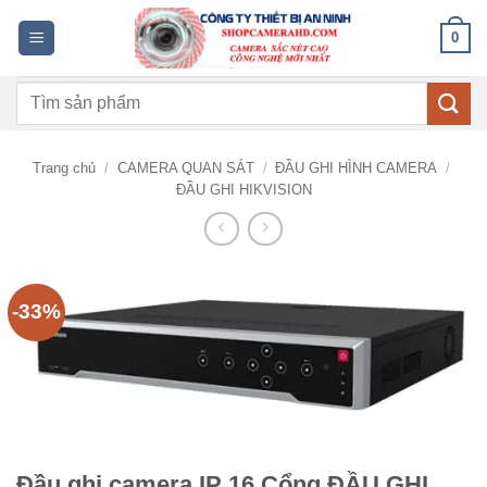
Bỏ
0
qua
nội
Tìm
dung
kiếm:
Trang chủ
/
CAMERA QUAN SÁT
/
ĐẦU GHI HÌNH CAMERA
/
ĐẦU GHI HIKVISION
-33%
Đầu ghi camera IP 16 Cổng ĐẦU GHI