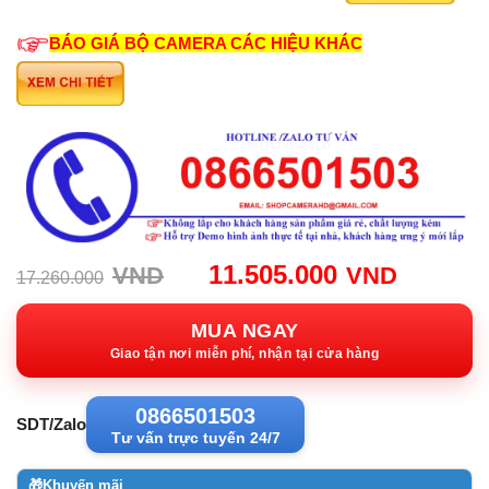
BÁO GIÁ BỘ CAMERA CÁC HIỆU KHÁC
Giá
Giá
11.505.000
VND
VND
17.260.000
gốc:
hiện
17.260.000VND.
tại:
MUA NGAY
11.505
Giao tận nơi miễn phí, nhận tại cửa hàng
0866501503
SDT/Zalo
Tư vấn trực tuyến 24/7
🎁
Khuyến mãi