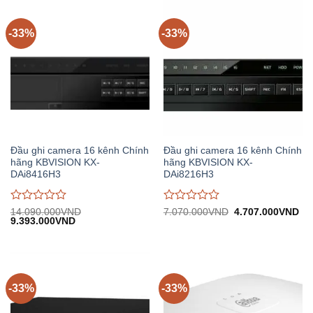
5
5
-33%
-33%
Đầu ghi camera 16 kênh Chính
Đầu ghi camera 16 kênh Chính
hãng KBVISION KX-
hãng KBVISION KX-
DAi8416H3
DAi8216H3
Được
Được
Giá
Gi
14.090.000
VND
7.070.000
VND
4.707.000
VND
Giá
Giá
gốc:
hiệ
9.393.000
VND
đánh
đánh
gốc:
hiện
7.070.000VND.
tại:
giá
giá
14.090.000VND.
tại:
4.
0
0
9.393.000VND.
trên
trên
5
5
-33%
-33%