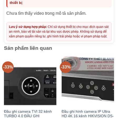
thiết bị
Chưa tìm thấy video trong mô tả sản phẩm.
Lưu ý sử dụng hợp pháp:
Chỉ sử dụng thiết bị cho mục đích quan sát
an ninh, bảo vệ tài sản và tại khu vực được phép. Không sử dụng để
xâm phạm quyền riêng tư, ghi hình trái phép hoặc vi phạm pháp luật.
Sản phẩm liên quan
-33%
-33%
Đầu ghi camera TVI 32 kênh
Đầu ghi hình camera IP Ultra
TURBO 4.0 ĐẦU GHI
HD 4K 16 kênh HIKVISION DS-