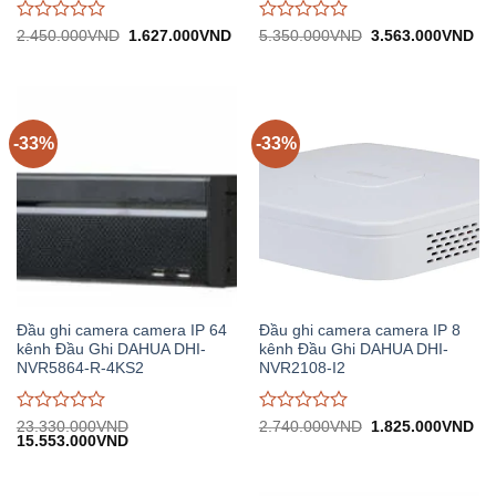
Được
Được
Giá
Giá
Giá
Gi
2.450.000
VND
1.627.000
VND
5.350.000
VND
3.563.000
VND
gốc:
hiện
gốc:
hiệ
đánh
đánh
2.450.000VND.
tại:
5.350.000VND.
tại:
giá
giá
1.627.000VND.
3.
0
0
trên
trên
5
5
-33%
-33%
Đầu ghi camera camera IP 64
Đầu ghi camera camera IP 8
kênh Đầu Ghi DAHUA DHI-
kênh Đầu Ghi DAHUA DHI-
NVR5864-R-4KS2
NVR2108-I2
Được
Được
Giá
Gi
23.330.000
VND
2.740.000
VND
1.825.000
VND
Giá
Giá
gốc:
hiệ
15.553.000
VND
đánh
đánh
gốc:
hiện
2.740.000VND.
tại:
giá
giá
23.330.000VND.
tại:
1.
0
0
15.553.000VND.
trên
trên