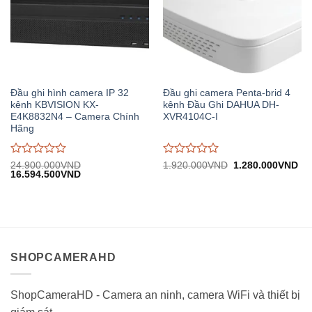
Đầu ghi hình camera IP 32
Đầu ghi camera Penta-brid 4
kênh KBVISION KX-
kênh Đầu Ghi DAHUA DH-
E4K8832N4 – Camera Chính
XVR4104C-I
Hãng
Được
Được
Giá
Gi
24.900.000
VND
1.920.000
VND
1.280.000
VND
Giá
Giá
gốc:
hiệ
16.594.500
VND
đánh
đánh
gốc:
hiện
1.920.000VND.
tại:
giá
giá
24.900.000VND.
tại:
1.
0
0
16.594.500VND.
trên
trên
5
5
SHOPCAMERAHD
ShopCameraHD - Camera an ninh, camera WiFi và thiết bị