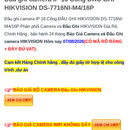
HIKVISION DS-7716NI-M4/16P
Đầu ghi camera IP 16 Cổng ĐẦU GHI HIKVISION DS-7716NI-
M4/16P Phân phối Camera và
Đầu Ghi
HIKVISION Giá Rẻ,
Chính Hãng , bảo hành 24 tháng
Báo Giá Camera và Đầu Ghi
camera HIKVISION Hôm nay
07/08/2026
(CÓ MÃ RÕ RÀNG
+ ĐẦY ĐỦ VAT)
:
Cam kết Hàng Chính hãng , đầy đủ giấy tờ hợp lệ cho công
trình ,dự án
BÁO GIÁ BỘ CAMERA
Đầu Ghi
HIKVISION
BÁO GIÁ CAMERA WIFI KHÔNG DÂY