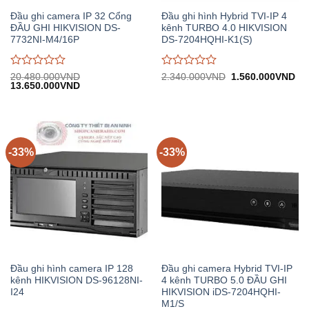
Đầu ghi camera IP 32 Cổng
Đầu ghi hình Hybrid TVI-IP 4
ĐẦU GHI HIKVISION DS-
kênh TURBO 4.0 HIKVISION
7732NI-M4/16P
DS-7204HQHI-K1(S)
Được
Được
Giá
Gi
20.480.000
VND
2.340.000
VND
1.560.000
VND
Giá
Giá
gốc:
hiệ
13.650.000
VND
đánh
đánh
gốc:
hiện
2.340.000VND.
tại:
giá
giá
20.480.000VND.
tại:
1.
0
0
13.650.000VND.
trên
trên
5
5
-33%
-33%
Đầu ghi hình camera IP 128
Đầu ghi camera Hybrid TVI-IP
kênh HIKVISION DS-96128NI-
4 kênh TURBO 5.0 ĐẦU GHI
I24
HIKVISION iDS-7204HQHI-
M1/S