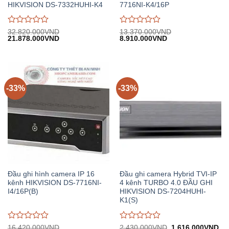
HIKVISION DS-7332HUHI-K4
7716NI-K4/16P
Được
Được
32.820.000
VND
13.370.000
VND
Giá
Giá
Giá
Giá
21.878.000
VND
8.910.000
VND
đánh
đánh
gốc:
hiện
gốc:
hiện
giá
giá
32.820.000VND.
tại:
13.370.000VND.
tại:
0
0
21.878.000VND.
8.910.000VND.
trên
trên
5
5
-33%
-33%
Đầu ghi hình camera IP 16
Đầu ghi camera Hybrid TVI-IP
kênh HIKVISION DS-7716NI-
4 kênh TURBO 4.0 ĐẦU GHI
I4/16P(B)
HIKVISION DS-7204HUHI-
K1(S)
Được
Được
Giá
Gi
16.420.000
VND
2.430.000
VND
1.616.000
VND