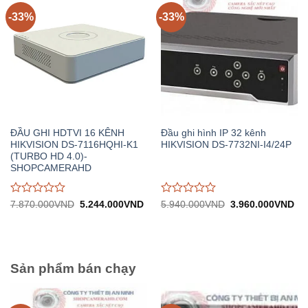
-33%
-33%
ĐẦU GHI HDTVI 16 KÊNH
Đầu ghi hình IP 32 kênh
HIKVISION DS-7116HQHI-K1
HIKVISION DS-7732NI-I4/24P
(TURBO HD 4.0)-
SHOPCAMERAHD
Được
Được
Giá
Giá
Giá
Gi
7.870.000
VND
5.244.000
VND
5.940.000
VND
3.960.000
VND
gốc:
hiện
gốc:
hiệ
đánh
đánh
7.870.000VND.
tại:
5.940.000VND.
tại:
giá
giá
5.244.000VND.
3.
0
0
trên
trên
5
5
Sản phẩm bán chạy