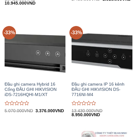
Giá
Giá
gốc:
hiệ
10.945.000
VND
đánh
đánh
gốc:
hiện
2.430.000VND.
tại:
giá
giá
16.420.000VND.
tại:
1.
0
0
10.945.000VND.
trên
trên
5
5
-33%
-33%
Đầu ghi camera Hybrid 16
Đầu ghi camera IP 16 kênh
Cổng ĐẦU GHI HIKVISION
ĐẦU GHI HIKVISION DS-
iDS-7216HQHI-M1/XT
7716NI-M4
Được
Được
Giá
Giá
5.070.000
VND
3.376.000
VND
13.430.000
VND
gốc:
hiện
Giá
Giá
8.950.000
VND
đánh
đánh
5.070.000VND.
tại:
gốc:
hiện
giá
giá
3.376.000VND.
13.430.000VND.
tại:
0
0
8.950.000VND.
trên
trên
5
5