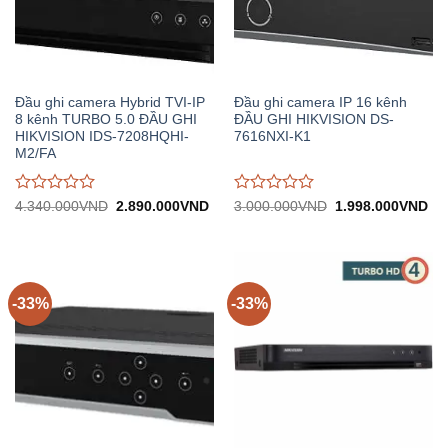
Đầu ghi camera Hybrid TVI-IP
Đầu ghi camera IP 16 kênh
8 kênh TURBO 5.0 ĐẦU GHI
ĐẦU GHI HIKVISION DS-
HIKVISION IDS-7208HQHI-
7616NXI-K1
M2/FA
Được
Được
Giá
Giá
Giá
Gi
4.340.000
VND
2.890.000
VND
3.000.000
VND
1.998.000
VND
gốc:
hiện
gốc:
hiệ
đánh
đánh
4.340.000VND.
tại:
3.000.000VND.
tại:
giá
giá
2.890.000VND.
1.
0
0
trên
trên
5
5
-33%
-33%