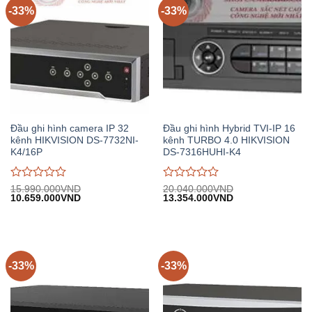
-33%
-33%
Đầu ghi hình camera IP 32
Đầu ghi hình Hybrid TVI-IP 16
kênh HIKVISION DS-7732NI-
kênh TURBO 4.0 HIKVISION
K4/16P
DS-7316HUHI-K4
Được
Được
15.990.000
VND
20.040.000
VND
Giá
Giá
Giá
Giá
10.659.000
VND
13.354.000
VND
đánh
đánh
gốc:
hiện
gốc:
hiện
giá
giá
15.990.000VND.
tại:
20.040.000VND.
tại:
0
0
10.659.000VND.
13.354.000VND.
trên
trên
5
5
-33%
-33%