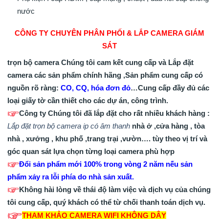
nước
CÔNG TY CHUYÊN PHÂN PHỐI & LẮP CAMERA GIÁM
SÁT
trọn bộ camera Chúng tôi cam kết cung cấp và Lắp đặt
camera các sản phẩm chính hãng ,Sản phẩm cung cấp có
nguồn rõ ràng:
CO, CQ, hóa đơn đỏ
…Cung cấp đầy đủ các
loại giấy tờ cần thiết cho các dự án, công trình.
TRỌN
Công ty Chúng tôi đã lắp đặt cho rất nhiều khách hàng :
Lắp đặt trọn bộ camera ip có âm thanh
nhà ở ,cửa hàng , tòa
nhà , xưởng , khu phố ,trang trại ,vườn…. tùy theo vị trí và
góc quan sát lựa chọn từng loại camera phù hợp
Đổi sản phẩm mới 100% trong vòng 2 năm nếu sản
phẩm xảy ra lỗi phía do nhà sản xuất.
Không hài lòng về thái độ làm việc và dịch vụ của chúng
tôi cung cấp, quý khách có thể từ chối thanh toán dịch vụ.
THAM KHẢO CAMERA WIFI KHÔNG DÂY