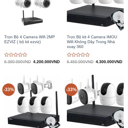
Trọn Bộ 4 Camera Wifi 2MP
Trọn Bộ kit 4 Camera IMOU
EZVIZ ( bộ kit ezviz)
Wifi Không Dây Trong Nhà
xoay 360
Được
Được
Giá
Giá
Giá
Gi
6.300.000
VND
4.200.000
VND
6.450.000
VND
4.300.000
VND
gốc:
hiện
gốc:
hiệ
đánh
đánh
6.300.000VND.
tại:
6.450.000VND.
tại:
giá
giá
4.200.000VND.
4.
0
0
trên
trên
5
5
-33%
-33%