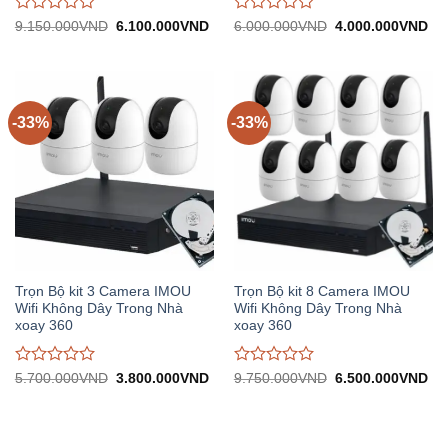
Được
Được
Giá
Giá
Giá
Gi
9.150.000
VND
6.100.000
VND
6.000.000
VND
4.000.000
VND
gốc:
hiện
gốc:
hiệ
đánh
đánh
9.150.000VND.
tại:
6.000.000VND.
tại:
giá
giá
6.100.000VND.
4.
0
0
trên
trên
5
5
-33%
-33%
Trọn Bộ kit 3 Camera IMOU
Trọn Bộ kit 8 Camera IMOU
Wifi Không Dây Trong Nhà
Wifi Không Dây Trong Nhà
xoay 360
xoay 360
Được
Được
Giá
Giá
Giá
Gi
5.700.000
VND
3.800.000
VND
9.750.000
VND
6.500.000
VND
gốc:
hiện
gốc:
hiệ
đánh
đánh
5.700.000VND.
tại:
9.750.000VND.
tại:
giá
giá
3.800.000VND.
6.
0
0
trên
trên