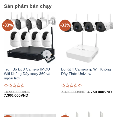
5
5
Sản phẩm bán chạy
-33%
-33%
Trọn Bộ kit 8 Camera IMOU
Bộ Kit 4 Camera ip Wifi Không
Wifi Không Dây xoay 360 và
Dây Thân Uniview
ngoài trời
Được
Được
Giá
Gi
10.950.000
VND
7.130.000
VND
4.750.000
VND
Giá
Giá
gốc:
hiệ
7.300.000
VND
đánh
đánh
gốc:
hiện
7.130.000VND.
tại:
giá
giá
10.950.000VND.
tại:
4.
0
0
7.300.000VND.
trên
trên
5
5