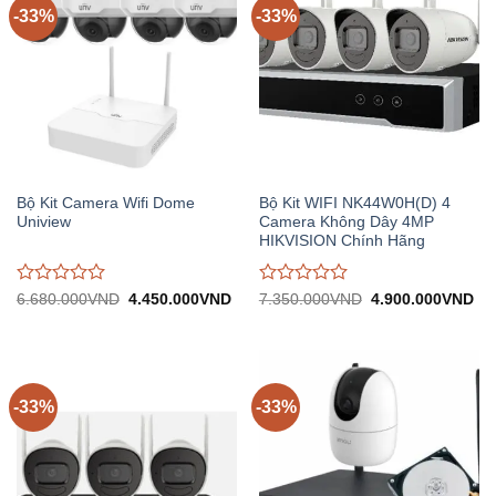
-33%
-33%
Bộ Kit Camera Wifi Dome
Bộ Kit WIFI NK44W0H(D) 4
Uniview
Camera Không Dây 4MP
HIKVISION Chính Hãng
Được
Được
Giá
Giá
Giá
Gi
6.680.000
VND
4.450.000
VND
7.350.000
VND
4.900.000
VND
gốc:
hiện
gốc:
hiệ
đánh
đánh
6.680.000VND.
tại:
7.350.000VND.
tại:
giá
giá
4.450.000VND.
4.
0
0
trên
trên
5
5
-33%
-33%