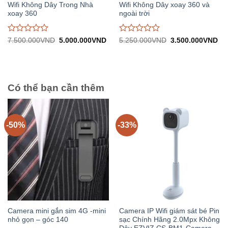
Wifi Không Dây Trong Nhà
Wifi Không Dây xoay 360 và
xoay 360
ngoài trời
Được
Được
Giá
Giá
Giá
Gi
7.500.000
VND
5.000.000
VND
5.250.000
VND
3.500.000
VND
gốc:
hiện
gốc:
hiệ
đánh
đánh
7.500.000VND.
tại:
5.250.000VND.
tại:
giá
giá
5.000.000VND.
3.
0
0
trên
trên
5
5
Có thể bạn cần thêm
-50%
-33%
Camera mini gắn sim 4G -mini
Camera IP Wifi giám sát bé Pin
nhỏ gọn – góc 140
sạc Chính Hãng 2.0Mpx Không