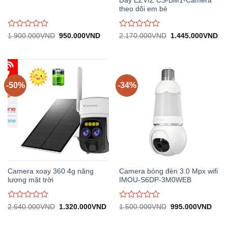
Dây EZVIZ CS-BM1-Camera
theo dõi em bé
Được
Được
Giá
Giá
Giá
Gi
1.900.000
VND
950.000
VND
2.170.000
VND
1.445.000
VND
gốc:
hiện
gốc:
hiệ
đánh
đánh
1.900.000VND.
tại:
2.170.000VND.
tại:
giá
giá
950.000VND.
1.
0
0
trên
trên
5
5
-50%
-34%
Camera xoay 360 4g năng
Camera bóng đèn 3.0 Mpx wifi
lượng mặt trời
IMOU-S6DP-3M0WEB
Được
Được
Giá
Giá
Giá
Giá
2.640.000
VND
1.320.000
VND
1.500.000
VND
995.000
VND
gốc:
hiện
gốc:
hiện
đánh
đánh
2.640.000VND.
tại:
1.500.000VND.
tại:
giá
giá
1.320.000VND.
995.