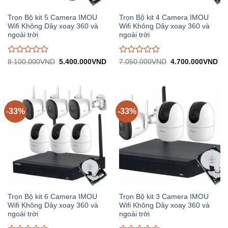
Trọn Bộ kit 5 Camera IMOU
Trọn Bộ kit 4 Camera IMOU
Wifi Không Dây xoay 360 và
Wifi Không Dây xoay 360 và
ngoài trời
ngoài trời
Được
Được
Giá
Giá
Giá
Gi
8.100.000
VND
5.400.000
VND
7.050.000
VND
4.700.000
VND
gốc:
hiện
gốc:
hiệ
đánh
đánh
8.100.000VND.
tại:
7.050.000VND.
tại:
giá
giá
5.400.000VND.
4.
0
0
trên
trên
5
5
-33%
-33%
Trọn Bộ kit 6 Camera IMOU
Trọn Bộ kit 3 Camera IMOU
Wifi Không Dây xoay 360 và
Wifi Không Dây xoay 360 và
ngoài trời
ngoài trời