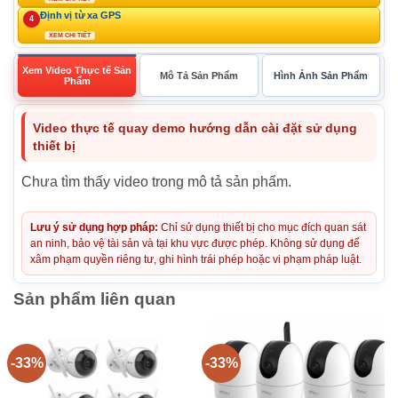
Định vị từ xa GPS
4
XEM CHI TIẾT
Xem Video Thực tế Sản
Mô Tả Sản Phẩm
Hình Ảnh Sản Phẩm
Phẩm
Video thực tế quay demo hướng dẫn cài đặt sử dụng
thiết bị
Chưa tìm thấy video trong mô tả sản phẩm.
Lưu ý sử dụng hợp pháp:
Chỉ sử dụng thiết bị cho mục đích quan sát
an ninh, bảo vệ tài sản và tại khu vực được phép. Không sử dụng để
xâm phạm quyền riêng tư, ghi hình trái phép hoặc vi phạm pháp luật.
Sản phẩm liên quan
-33%
-33%