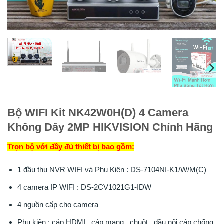
Bộ WIFI Kit NK42W0H(D) 4 Camera
Không Dây 2MP HIKVISION Chính Hãng
Trọn bộ với đầy đủ thiết bị bao gồm:
1 đầu thu NVR WIFI và Phụ Kiện : DS-7104NI-K1/W/M(C)
4 camera IP WIFI : DS-2CV1021G1-IDW
4 nguồn cấp cho camera
Phụ kiện : cáp HDMI , cáp mạng , chuột , đầu nối cáp chống