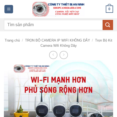
Bỏ
0
qua
nội
Tìm
dung
kiếm:
Trang chủ
/
TRỌN BỘ CAMERA IP WIFI KHÔNG DÂY
/
Trọn Bộ Kit
Camera Wifi Không Dây