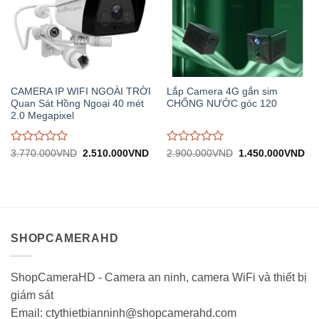
CAMERA IP WIFI NGOÀI TRỜI
Lắp Camera 4G gắn sim
Quan Sát Hồng Ngoại 40 mét
CHỐNG NƯỚC góc 120
2.0 Megapixel
Được
Được
Giá
Giá
Giá
Gi
3.770.000
VND
2.510.000
VND
2.900.000
VND
1.450.000
VND
gốc:
hiện
gốc:
hiệ
đánh
đánh
3.770.000VND.
tại:
2.900.000VND.
tại:
giá
giá
2.510.000VND.
1.
0
0
trên
trên
5
5
SHOPCAMERAHD
ShopCameraHD - Camera an ninh, camera WiFi và thiết bị
giám sát
Email: ctythietbianninh@shopcamerahd.com