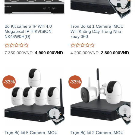
Bộ Kit camera IP Wifi 4.0
Trọn Bộ kit 1 Camera IMOU
Megapixel IP HIKVISION
Wifi Không Dây Trong Nhà
NK44W0H(D)
xoay 360
Được
Được
Giá
Giá
Giá
Gi
7.350.000
VND
4.900.000
VND
4.200.000
VND
2.800.000
VND
gốc:
hiện
gốc:
hiệ
đánh
đánh
7.350.000VND.
tại:
4.200.000VND.
tại:
giá
giá
4.900.000VND.
2.
0
0
trên
trên
5
5
-33%
-33%
Trọn Bộ kit 5 Camera IMOU
Trọn Bộ kit 2 Camera IMOU