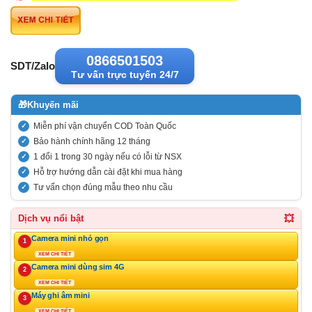
0866501503
SDT/Zalo
Tư vấn trực tuyến 24/7
🎁
Khuyến mãi
Miễn phí vận chuyển COD Toàn Quốc
Bảo hành chính hãng 12 tháng
1 đổi 1 trong 30 ngày nếu có lỗi từ NSX
Hỗ trợ hướng dẫn cài đặt khi mua hàng
Tư vấn chọn đúng mẫu theo nhu cầu
💥
Dịch vụ nổi bật
Camera mini nhỏ gọn
1
XEM CHI TIẾT
Camera mini dùng sim 4G
2
XEM CHI TIẾT
Máy ghi âm mini
3
XEM CHI TIẾT