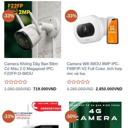
0
0
trên
trên
5
5
-33%
-33%
Camera Không Dây Ban Đêm
Camera Wifi IMOU 8MP IPC-
Có Màu 2.0 Megapixel IPC-
F88FIP-V2 Full Color, tích hợp
F22FP-D-IMOU
mic và loa
Được
Được
Giá
Giá
Giá
Gi
1.080.000
VND
719.000
VND
4.280.000
VND
2.850.000
VND
gốc:
hiện
gốc:
hiệ
đánh
đánh
1.080.000VND.
tại:
4.280.000VND.
tại:
giá
giá
719.000VND.
2.
0
0
trên
trên
5
5
-33%
-50%