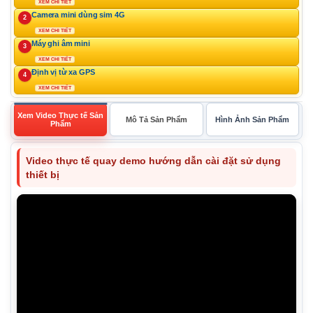
XEM CHI TIẾT
Camera mini dùng sim 4G
2
XEM CHI TIẾT
Máy ghi âm mini
3
XEM CHI TIẾT
Định vị từ xa GPS
4
XEM CHI TIẾT
Xem Video Thực tế Sản
Mô Tả Sản Phẩm
Hình Ảnh Sản Phẩm
Phẩm
Video thực tế quay demo hướng dẫn cài đặt sử dụng
thiết bị