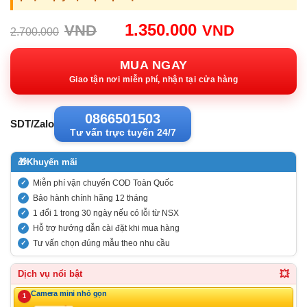
Giá
Giá
1.350.000
VND
VND
2.700.000
gốc:
hiện
2.700.000VND.
tại:
MUA NGAY
1.350.00
Giao tận nơi miễn phí, nhận tại cửa hàng
0866501503
SDT/Zalo
Tư vấn trực tuyến 24/7
🎁
Khuyến mãi
Miễn phí vận chuyển COD Toàn Quốc
Bảo hành chính hãng 12 tháng
1 đổi 1 trong 30 ngày nếu có lỗi từ NSX
Hỗ trợ hướng dẫn cài đặt khi mua hàng
Tư vấn chọn đúng mẫu theo nhu cầu
💥
Dịch vụ nổi bật
Camera mini nhỏ gọn
1