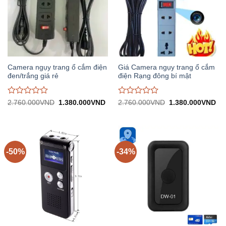
Camera ngụy trang ổ cắm điện
Giá Camera ngụy trang ổ cắm
đen/trắng giá rẻ
điện Rạng đông bí mật
Được
Được
Giá
Giá
Giá
Gi
2.760.000
VND
1.380.000
VND
2.760.000
VND
1.380.000
VND
gốc:
hiện
gốc:
hiệ
đánh
đánh
2.760.000VND.
tại:
2.760.000VND.
tại:
giá
giá
1.380.000VND.
1.
0
0
trên
trên
5
5
-50%
-34%