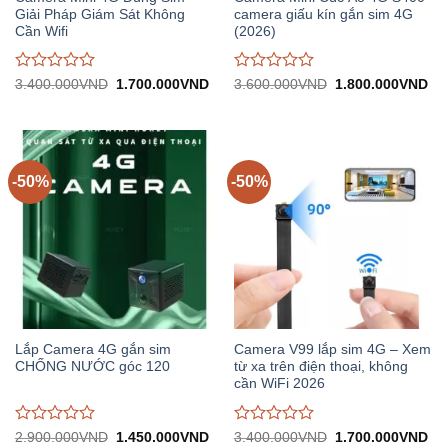
Giải Pháp Giám Sát Không
camera giấu kín gắn sim 4G
Cần Wifi
(2026)
Được
Được
Giá
Giá
Giá
Gi
3.400.000
VND
1.700.000
VND
3.600.000
VND
1.800.000
VND
gốc:
hiện
gốc:
hiệ
đánh
đánh
3.400.000VND.
tại:
3.600.000VND.
tại:
giá
giá
1.700.000VND.
1.
0
0
trên
trên
5
5
-50%
-50%
Lắp Camera 4G gắn sim
Camera V99 lắp sim 4G – Xem
CHỐNG NƯỚC góc 120
từ xa trên điện thoại, không
cần WiFi 2026
Được
Được
Giá
Giá
Giá
Gi
2.900.000
VND
1.450.000
VND
3.400.000
VND
1.700.000
VND