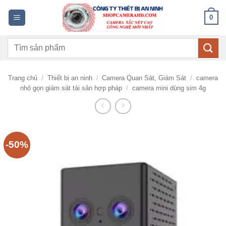
Bỏ
0
qua
nội
Tìm
dung
kiếm:
Trang chủ
/
Thiết bị an ninh
/
Camera Quan Sát, Giám Sát
/
camera
nhỏ gọn giám sát tài sản hợp pháp
/
camera mini dùng sim 4g
-50%