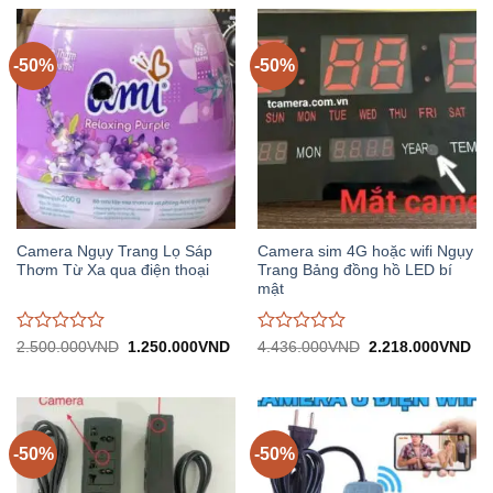
-50%
-50%
Camera Ngụy Trang Lọ Sáp
Camera sim 4G hoặc wifi Ngụy
Thơm Từ Xa qua điện thoại
Trang Bảng đồng hồ LED bí
mật
Được
Được
Giá
Giá
Giá
Gi
2.500.000
VND
1.250.000
VND
4.436.000
VND
2.218.000
VND
gốc:
hiện
gốc:
hiệ
đánh
đánh
2.500.000VND.
tại:
4.436.000VND.
tại:
giá
giá
1.250.000VND.
2.
0
0
trên
trên
5
5
-50%
-50%