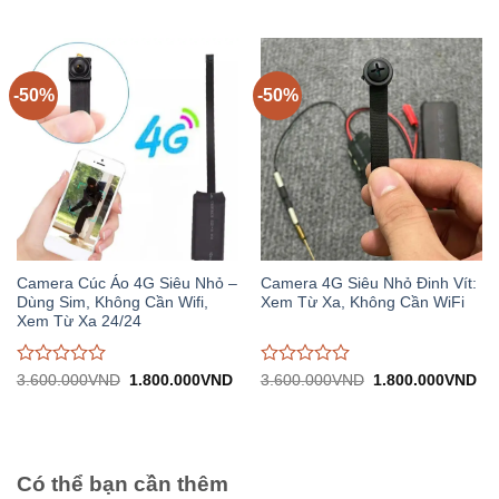
gốc:
hiện
gốc:
hiệ
đánh
đánh
2.900.000VND.
tại:
3.400.000VND.
tại:
giá
giá
1.450.000VND.
1.
0
0
trên
trên
5
5
-50%
-50%
Camera Cúc Áo 4G Siêu Nhỏ –
Camera 4G Siêu Nhỏ Đinh Vít:
Dùng Sim, Không Cần Wifi,
Xem Từ Xa, Không Cần WiFi
Xem Từ Xa 24/24
Được
Được
Giá
Giá
Giá
Gi
3.600.000
VND
1.800.000
VND
3.600.000
VND
1.800.000
VND
gốc:
hiện
gốc:
hiệ
đánh
đánh
3.600.000VND.
tại:
3.600.000VND.
tại:
giá
giá
1.800.000VND.
1.
0
0
trên
trên
5
5
Có thể bạn cần thêm