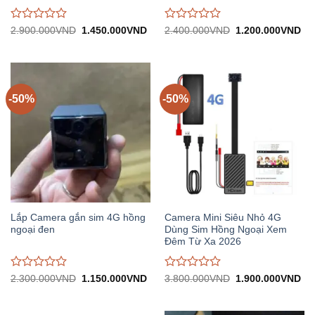
Được
Được
Giá
Giá
Giá
Gi
2.900.000
VND
1.450.000
VND
2.400.000
VND
1.200.000
VND
gốc:
hiện
gốc:
hiệ
đánh
đánh
2.900.000VND.
tại:
2.400.000VND.
tại:
giá
giá
1.450.000VND.
1.
0
0
trên
trên
5
5
-50%
-50%
Lắp Camera gắn sim 4G hồng
Camera Mini Siêu Nhỏ 4G
ngoại đen
Dùng Sim Hồng Ngoại Xem
Đêm Từ Xa 2026
Được
Được
Giá
Giá
Giá
Gi
2.300.000
VND
1.150.000
VND
3.800.000
VND
1.900.000
VND
gốc:
hiện
gốc:
hiệ
đánh
đánh
2.300.000VND.
tại:
3.800.000VND.
tại:
giá
giá
1.150.000VND.
1.
0
0