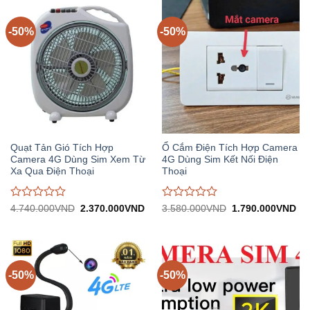
trên
trên
5
5
-50%
-50%
Quạt Tản Gió Tích Hợp
Ổ Cắm Điện Tích Hợp Camera
Camera 4G Dùng Sim Xem Từ
4G Dùng Sim Kết Nối Điện
Xa Qua Điện Thoại
Thoại
Được
Được
Giá
Giá
Giá
Gi
4.740.000
VND
2.370.000
VND
3.580.000
VND
1.790.000
VND
gốc:
hiện
gốc:
hiệ
đánh
đánh
4.740.000VND.
tại:
3.580.000VND.
tại:
giá
giá
2.370.000VND.
1.
0
0
trên
trên
5
5
-50%
-50%