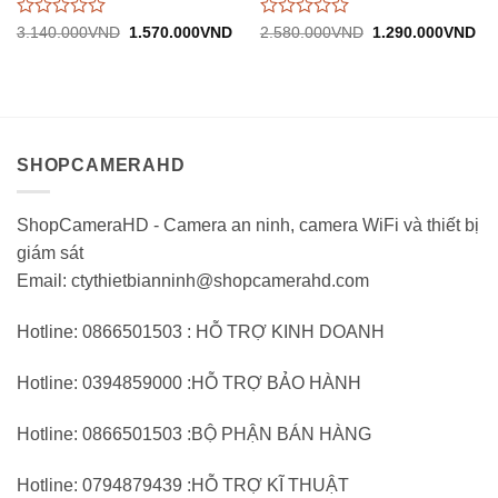
Được
Được
Giá
Giá
Giá
Gi
3.140.000
VND
1.570.000
VND
2.580.000
VND
1.290.000
VND
gốc:
hiện
gốc:
hiệ
đánh
đánh
3.140.000VND.
tại:
2.580.000VND.
tại:
giá
giá
1.570.000VND.
1.
0
0
trên
trên
5
5
SHOPCAMERAHD
ShopCameraHD - Camera an ninh, camera WiFi và thiết bị
giám sát
Email: ctythietbianninh@shopcamerahd.com
Hotline: 0866501503 : HỖ TRỢ KINH DOANH
Hotline: 0394859000 :HỖ TRỢ BẢO HÀNH
Hotline: 0866501503 :BỘ PHẬN BÁN HÀNG
Hotline: 0794879439 :HỖ TRỢ KĨ THUẬT