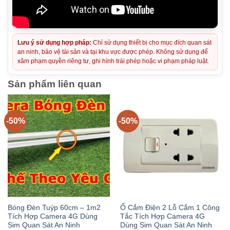
Lưu ý sử dụng hợp pháp:
Chỉ sử dụng thiết bị cho mục đích quan sát
an ninh, bảo vệ tài sản và tại khu vực được phép. Không sử dụng để
xâm phạm quyền riêng tư, ghi hình trái phép hoặc vi phạm pháp luật.
Sản phẩm liên quan
-50%
-50%
Bóng Đèn Tuýp 60cm – 1m2
Ổ Cắm Điện 2 Lỗ Cắm 1 Công
Tích Hợp Camera 4G Dùng
Tắc Tích Hợp Camera 4G
Sim Quan Sát An Ninh
Dùng Sim Quan Sát An Ninh