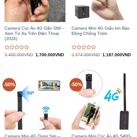
Camera Cúc Áo 4G Gắn SIM –
Camera Mini 4G Giấu kín Báo
Xem Từ Xa Trên Điện Thoại
Động Chống Trộm
(2026)
Được
Được
Giá
Giá
Giá
Gi
3.400.000
VND
1.700.000
VND
2.374.000
VND
1.187.000
VND
gốc:
hiện
gốc:
hiệ
đánh
đánh
3.400.000VND.
tại:
2.374.000VND.
tại:
giá
giá
1.700.000VND.
1.
0
0
trên
trên
5
5
-50%
-50%
Camera Mini 4G Dùng Sim –
Camera Mini Cúc Áo 4G S400-