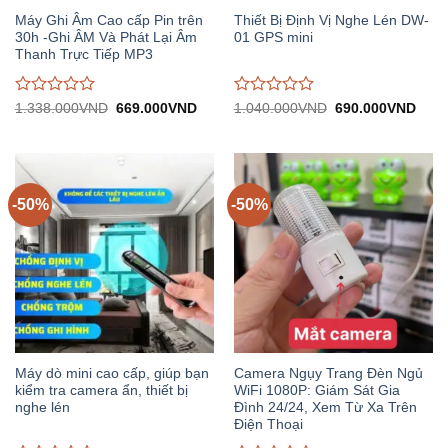
Máy Ghi Âm Cao cấp Pin trên
Thiết Bị Định Vị Nghe Lén DW-
30h -Ghi ÂM Và Phát Lại Âm
01 GPS mini
Thanh Trực Tiếp MP3
Được
Được
Giá
Giá
Giá
Giá
1.338.000
VND
669.000
VND
1.040.000
VND
690.000
VND
gốc:
hiện
gốc:
hiện
đánh
đánh
1.338.000VND.
tại:
1.040.000VND.
tại:
giá
giá
669.000VND.
690.
0
0
trên
trên
5
5
-50%
-50%
Máy dò mini cao cấp, giúp bạn
Camera Ngụy Trang Đèn Ngủ
kiểm tra camera ẩn, thiết bị
WiFi 1080P: Giám Sát Gia
nghe lén
Đình 24/24, Xem Từ Xa Trên
Điện Thoại