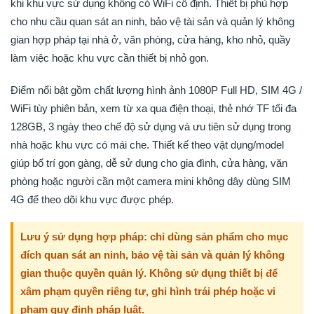
khi khu vực sử dụng không có WiFi cố định. Thiết bị phù hợp
cho nhu cầu quan sát an ninh, bảo vệ tài sản và quản lý không
gian hợp pháp tại nhà ở, văn phòng, cửa hàng, kho nhỏ, quầy
làm việc hoặc khu vực cần thiết bị nhỏ gọn.
Điểm nổi bật gồm chất lượng hình ảnh 1080P Full HD, SIM 4G /
WiFi tùy phiên bản, xem từ xa qua điện thoại, thẻ nhớ TF tối đa
128GB, 3 ngày theo chế độ sử dụng và ưu tiên sử dụng trong
nhà hoặc khu vực có mái che. Thiết kế theo vật dụng/model
giúp bố trí gọn gàng, dễ sử dụng cho gia đình, cửa hàng, văn
phòng hoặc người cần một camera mini không dây dùng SIM
4G để theo dõi khu vực được phép.
Lưu ý sử dụng hợp pháp: chỉ dùng sản phẩm cho mục
đích quan sát an ninh, bảo vệ tài sản và quản lý không
gian thuộc quyền quản lý. Không sử dụng thiết bị để
xâm phạm quyền riêng tư, ghi hình trái phép hoặc vi
phạm quy định pháp luật.