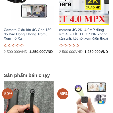
Camera Giấu kín 4G Góc 150
camera 4G 2K- 4.0MP dùng
độ Báo Động Chống Trộm,
sim 4G- TÍCH HỢP PIN không
Xem Từ Xa
cần wifi, kết nối xem điện thoại
Được
Được
Giá
Giá
Giá
Gi
2.500.000
VND
1.250.000
VND
2.500.000
VND
1.250.000
VND
gốc:
hiện
gốc:
hiệ
đánh
đánh
2.500.000VND.
tại:
2.500.000VND.
tại:
giá
giá
1.250.000VND.
1.
0
0
trên
trên
5
5
Sản phẩm bán chạy
-50%
-50%