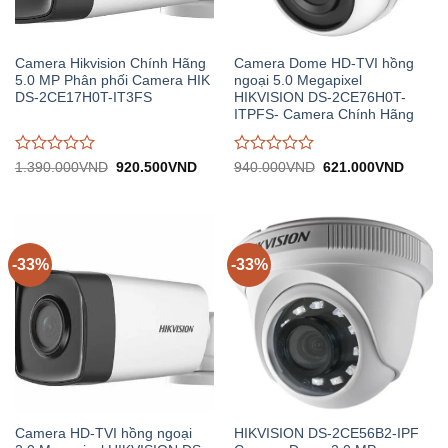
Camera Hikvision Chính Hãng
Camera Dome HD-TVI hồng
5.0 MP Phân phối Camera HIK
ngoại 5.0 Megapixel
DS-2CE17H0T-IT3FS
HIKVISION DS-2CE76H0T-
ITPFS- Camera Chính Hãng
Được
Được
Giá
Giá
Giá
Giá
1.390.000
VND
920.500
VND
940.000
VND
621.000
VND
gốc:
hiện
gốc:
hiện
đánh
đánh
1.390.000VND.
tại:
940.000VND.
tại:
giá
giá
920.500VND.
621.0
0
0
trên
trên
5
5
-33%
-33%
Camera HD-TVI hồng ngoại
HIKVISION DS-2CE56B2-IPF