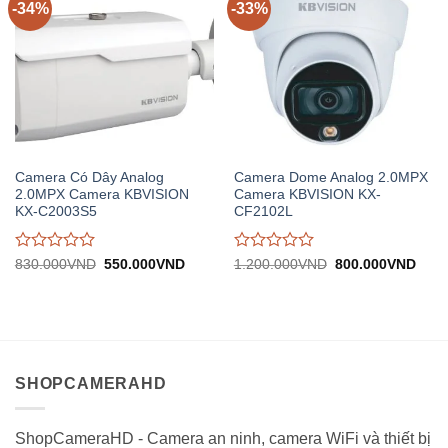
-34%
-33%
Camera Có Dây Analog
Camera Dome Analog 2.0MPX
2.0MPX Camera KBVISION
Camera KBVISION KX-
KX-C2003S5
CF2102L
Được
Được
Giá
Giá
Giá
Giá
830.000
VND
550.000
VND
1.200.000
VND
800.000
VND
gốc:
hiện
gốc:
hiện
đánh
đánh
830.000VND.
tại:
1.200.000VND.
tại:
giá
giá
550.000VND.
800.
0
0
trên
trên
5
5
SHOPCAMERAHD
ShopCameraHD - Camera an ninh, camera WiFi và thiết bị