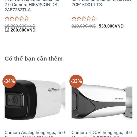
2.0 Camera HIKVISION DS-
2CE16D0T-LTS
2AE7232TI-A
Được
Được
Giá
Giá
18.300.000
VND
810.000
VND
539.000
VND
Giá
Giá
gốc:
hiện
12.200.000
VND
đánh
đánh
gốc:
hiện
810.000VND.
tại:
giá
giá
18.300.000VND.
tại:
539.0
0
0
12.200.000VND.
trên
trên
5
5
Có thể bạn cần thêm
-34%
-33%
Camera Analog hồng ngoại 5.0
Camera HDCVI hồng ngoại 8.0