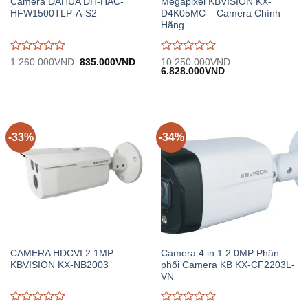
Camera DAHUA DH-HAC-
Megapixel KBVISION KX-
HFW1500TLP-A-S2
D4K05MC – Camera Chính
Hãng
Được
Được
Giá
Giá
1.260.000
VND
835.000
VND
10.250.000
VND
gốc:
hiện
Giá
Giá
6.828.000
VND
đánh
đánh
1.260.000VND.
tại:
gốc:
hiện
giá
giá
835.000VND.
10.250.000VND.
tại:
0
0
6.828.000VND.
trên
trên
5
5
-33%
-34%
CAMERA HDCVI 2.1MP
Camera 4 in 1 2.0MP Phân
KBVISION KX-NB2003
phối Camera KB KX-CF2203L-
VN