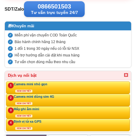
0866501503
SDT/Zalo
Tư vấn trực tuyến 24/7
🎁
Khuyến mãi
Miễn phí vận chuyển COD Toàn Quốc
Bảo hành chính hãng 12 tháng
1 đổi 1 trong 30 ngày nếu có lỗi từ NSX
Hỗ trợ hướng dẫn cài đặt khi mua hàng
Tư vấn chọn đúng mẫu theo nhu cầu
💥
Dịch vụ nổi bật
Camera mini nhỏ gọn
1
XEM CHI TIẾT
Camera mini dùng sim 4G
2
XEM CHI TIẾT
Máy ghi âm mini
3
XEM CHI TIẾT
Định vị từ xa GPS
4
XEM CHI TIẾT