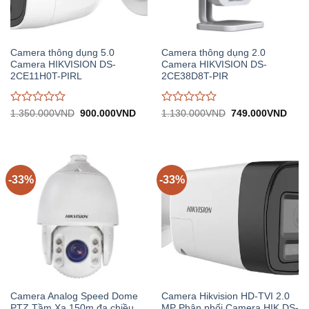
Camera thông dụng 5.0
Camera thông dụng 2.0
Camera HIKVISION DS-
Camera HIKVISION DS-
2CE11H0T-PIRL
2CE38D8T-PIR
Được
Được
Giá
Giá
Giá
Giá
1.350.000
VND
900.000
VND
1.130.000
VND
749.000
VND
gốc:
hiện
gốc:
hiện
đánh
đánh
1.350.000VND.
tại:
1.130.000VND.
tại:
giá
giá
900.000VND.
749.
0
0
trên
trên
5
5
-33%
-33%
Camera Analog Speed Dome
Camera Hikvision HD-TVI 2.0
PTZ Tầm Xa 150m đa chiều
MP Phân phối Camera HIK DS-