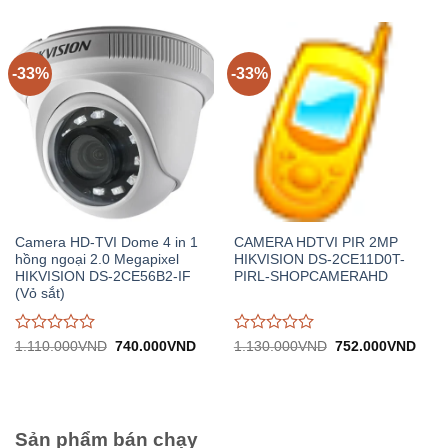
2.310.000VND.
tại:
510.000VND.
tại:
giá
giá
1.540.000VND.
336.0
0
0
trên
trên
5
5
-33%
-33%
Camera HD-TVI Dome 4 in 1
CAMERA HDTVI PIR 2MP
hồng ngoại 2.0 Megapixel
HIKVISION DS-2CE11D0T-
HIKVISION DS-2CE56B2-IF
PIRL-SHOPCAMERAHD
(Vỏ sắt)
Được
Được
Giá
Giá
Giá
Giá
1.110.000
VND
740.000
VND
1.130.000
VND
752.000
VND
gốc:
hiện
gốc:
hiện
đánh
đánh
1.110.000VND.
tại:
1.130.000VND.
tại:
giá
giá
740.000VND.
752.
0
0
trên
trên
5
5
Sản phẩm bán chạy