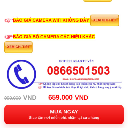
BÁO GIÁ CAMERA WIFI KHÔNG DÂY
BÁO GIÁ BỘ CAMERA CÁC HIỆU KHÁC
Giá
Giá
659.000
VND
VND
990.000
gốc:
hiện
990.000VND.
tại:
MUA NGAY
659.000VND
Giao tận nơi miễn phí, nhận tại cửa hàng