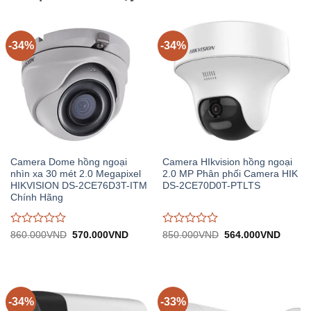
-34%
-34%
Camera Dome hồng ngoại
Camera HIkvision hồng ngoại
nhìn xa 30 mét 2.0 Megapixel
2.0 MP Phân phối Camera HIK
HIKVISION DS-2CE76D3T-ITM
DS-2CE70D0T-PTLTS
Chính Hãng
Được
Được
Giá
Giá
Giá
Giá
860.000
VND
570.000
VND
850.000
VND
564.000
VND
gốc:
hiện
gốc:
hiện
đánh
đánh
860.000VND.
tại:
850.000VND.
tại:
giá
giá
570.000VND.
564.0
0
0
trên
trên
5
5
-34%
-33%