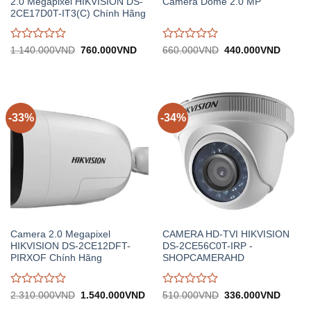
2.0 Megapixel HIKVISION DS-
Camera Dome 2.0 MP
2CE17D0T-IT3(C) Chính Hãng
Được
Được
Giá
Giá
Giá
Giá
1.140.000
VND
760.000
VND
660.000
VND
440.000
VND
gốc:
hiện
gốc:
hiện
đánh
đánh
1.140.000VND.
tại:
660.000VND.
tại:
giá
giá
760.000VND.
440.0
0
0
trên
trên
5
5
-33%
-34%
Camera 2.0 Megapixel
CAMERA HD-TVI HIKVISION
HIKVISION DS-2CE12DFT-
DS-2CE56C0T-IRP -
PIRXOF Chính Hãng
SHOPCAMERAHD
Được
Được
Giá
Giá
Giá
Giá
2.310.000
VND
1.540.000
VND
510.000
VND
336.000
VND
gốc:
hiện
gốc:
hiện
đánh
đánh