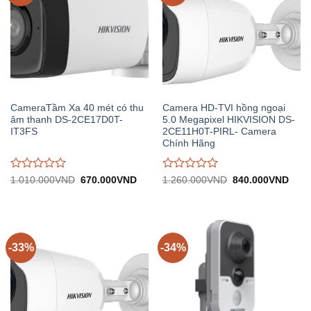
CameraTầm Xa 40 mét có thu
Camera HD-TVI hồng ngoại
âm thanh DS-2CE17D0T-
5.0 Megapixel HIKVISION DS-
IT3FS
2CE11H0T-PIRL- Camera
Chính Hãng
Được
Được
Giá
Giá
Giá
Giá
1.010.000
VND
670.000
VND
1.260.000
VND
840.000
VND
gốc:
hiện
gốc:
hiện
đánh
đánh
1.010.000VND.
tại:
1.260.000VND.
tại:
giá
giá
670.000VND.
840.
0
0
trên
trên
5
5
-33%
-34%