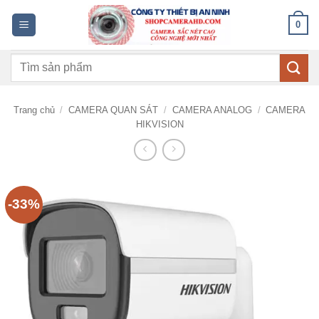
Bỏ
0
qua
nội
Tìm
dung
kiếm:
Trang chủ
/
CAMERA QUAN SÁT
/
CAMERA ANALOG
/
CAMERA
HIKVISION
-33%