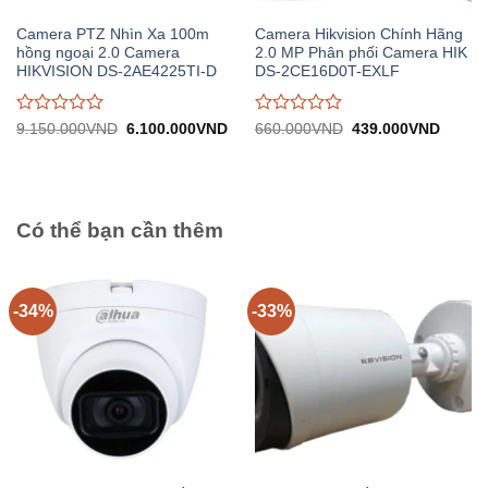
Camera PTZ Nhìn Xa 100m
Camera Hikvision Chính Hãng
hồng ngoại 2.0 Camera
2.0 MP Phân phối Camera HIK
HIKVISION DS-2AE4225TI-D
DS-2CE16D0T-EXLF
Được
Được
Giá
Giá
Giá
Giá
9.150.000
VND
6.100.000
VND
660.000
VND
439.000
VND
gốc:
hiện
gốc:
hiện
đánh
đánh
9.150.000VND.
tại:
660.000VND.
tại:
giá
giá
6.100.000VND.
439.0
0
0
trên
trên
5
5
Có thể bạn cần thêm
-34%
-33%