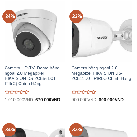
0
0
trên
trên
5
5
-34%
-33%
Camera HD-TVI Dome hồng
Camera hồng ngoại 2.0
ngoại 2.0 Megapixel
Megapixel HIKVISION DS-
HIKVISION DS-2CE56D0T-
2CE11D0T-PIRLO Chính Hãng
IT3(C) Chính Hãng
Được
Được
Giá
Giá
Giá
Giá
1.010.000
VND
670.000
VND
900.000
VND
600.000
VND
gốc:
hiện
gốc:
hiện
đánh
đánh
1.010.000VND.
tại:
900.000VND.
tại:
giá
giá
670.000VND.
600.0
0
0
trên
trên
5
5
-34%
-33%