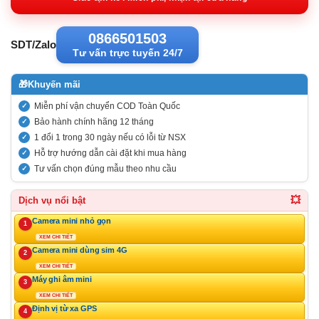
3.036.50
0866501503
SDT/Zalo
Tư vấn trực tuyến 24/7
🎁
Khuyến mãi
Miễn phí vận chuyển COD Toàn Quốc
Bảo hành chính hãng 12 tháng
1 đổi 1 trong 30 ngày nếu có lỗi từ NSX
Hỗ trợ hướng dẫn cài đặt khi mua hàng
Tư vấn chọn đúng mẫu theo nhu cầu
💥
Dịch vụ nổi bật
Camera mini nhỏ gọn
1
XEM CHI TIẾT
Camera mini dùng sim 4G
2
XEM CHI TIẾT
Máy ghi âm mini
3
XEM CHI TIẾT
Định vị từ xa GPS
4