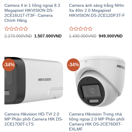
Camera 4 in 1 hồng ngoại 8.3
Camera ánh sáng trắng NHìn
Megapixel HIKVISION DS-
Xa 40m 2.0 Megapixel
2CE16U1T-IT3F- Camera
HIKVISION DS-2CE12DF3T-F
Chính Hãng
Được
Được
Giá
Giá
Giá
Giá
2.270.000
VND
1.507.000
VND
1.430.000
VND
949.000
VND
gốc:
hiện
gốc:
hiện
đánh
đánh
2.270.000VND.
tại:
1.430.000VND.
tại:
giá
giá
1.507.000VND.
949.
0
0
trên
trên
5
5
-34%
-34%
Camera Hikvision HD-TVI 2.0
Camera Hikvision Trong nhà
MP Phân phối Camera HIK DS-
hồng ngoại 2.0 MP Phân phối
2CE17D0T-LTS
Camera HIK DS-2CE76D0T-
EXLMF