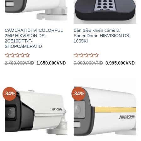
CAMERA HDTVI COLORFUL
Bàn điều khiển camera
2MP HIKVISION DS-
SpeedDome HIKVISION DS-
2CE10DFT-F-
1005KI
SHOPCAMERAHD
Được
Được
Giá
Giá
Giá
Gi
2.480.000
VND
1.650.000
VND
6.000.000
VND
3.995.000
VND
gốc:
hiện
gốc:
hiệ
đánh
đánh
2.480.000VND.
tại:
6.000.000VND.
tại:
giá
giá
1.650.000VND.
3.
0
0
trên
trên
5
5
-34%
-34%