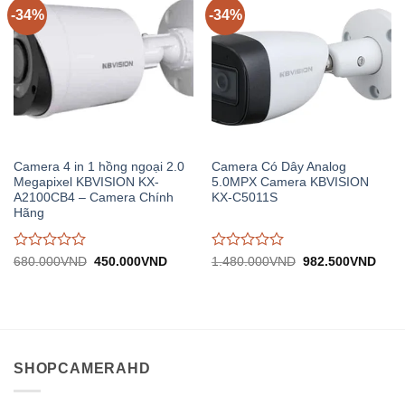
-34%
-34%
Camera 4 in 1 hồng ngoại 2.0
Camera Có Dây Analog
Megapixel KBVISION KX-
5.0MPX Camera KBVISION
A2100CB4 – Camera Chính
KX-C5011S
Hãng
Được
Được
Giá
Giá
Giá
Giá
680.000
VND
450.000
VND
1.480.000
VND
982.500
VND
gốc:
hiện
gốc:
hiện
đánh
đánh
680.000VND.
tại:
1.480.000VND.
tại:
giá
giá
450.000VND.
982.
0
0
trên
trên
5
5
SHOPCAMERAHD