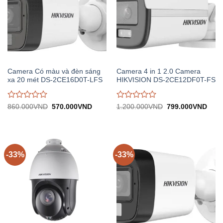
Camera Có màu và đèn sáng
Camera 4 in 1 2.0 Camera
xa 20 mét DS-2CE16D0T-LFS
HIKVISION DS-2CE12DF0T-FS
Được
Được
Giá
Giá
Giá
Giá
860.000
VND
570.000
VND
1.200.000
VND
799.000
VND
gốc:
hiện
gốc:
hiện
đánh
đánh
860.000VND.
tại:
1.200.000VND.
tại:
giá
giá
570.000VND.
799.
0
0
trên
trên
5
5
-33%
-33%