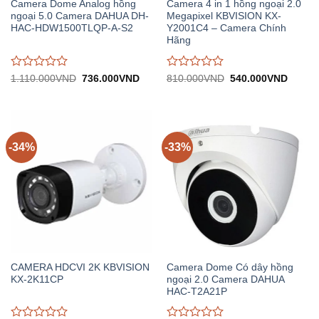
Camera Dome Analog hồng
Camera 4 in 1 hồng ngoại 2.0
ngoại 5.0 Camera DAHUA DH-
Megapixel KBVISION KX-
HAC-HDW1500TLQP-A-S2
Y2001C4 – Camera Chính
Hãng
Được
Được
Giá
Giá
Giá
Giá
1.110.000
VND
736.000
VND
810.000
VND
540.000
VND
gốc:
hiện
gốc:
hiện
đánh
đánh
1.110.000VND.
tại:
810.000VND.
tại:
giá
giá
736.000VND.
540.0
0
0
trên
trên
5
5
-34%
-33%
CAMERA HDCVI 2K KBVISION
Camera Dome Có dây hồng
KX-2K11CP
ngoại 2.0 Camera DAHUA
HAC-T2A21P