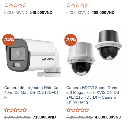
Được
Được
Giá
Giá
Giá
Giá
830.000
VND
549.000
VND
620.000
VND
409.000
VND
gốc:
hiện
gốc:
hiện
đánh
đánh
830.000VND.
tại:
620.000VND.
tại:
giá
giá
549.000VND.
409.0
0
0
trên
trên
5
5
-34%
-33%
Camera đèn trợ sáng Nhìn Xa
Camera HDTVI Speed Dome
40m, Có Màu DS-2CE12DF0T-
2.0 Megapixel HIKVISION DS-
F
2AE4215T-D3(D) – Camera
Chính Hãng
Được
Được
Giá
Giá
Giá
Gi
1.070.000
VND
710.000
VND
7.250.000
VND
4.830.000
VND
gốc:
hiện
gốc:
hiệ
đánh
đánh
1.070.000VND.
tại:
7.250.000VND.
tại:
giá
giá