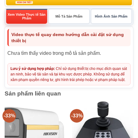
XEM CHI TIẾT
Xem Video Thực tế Sản
Mô Tả Sản Phẩm
Hình Ảnh Sản Phẩm
Phẩm
Video thực tế quay demo hướng dẫn cài đặt sử dụng
thiết bị
Chưa tìm thấy video trong mô tả sản phẩm.
Lưu ý sử dụng hợp pháp:
Chỉ sử dụng thiết bị cho mục đích quan sát
an ninh, bảo vệ tài sản và tại khu vực được phép. Không sử dụng để
xâm phạm quyền riêng tư, ghi hình trái phép hoặc vi phạm pháp luật.
Sản phẩm liên quan
-33%
-33%