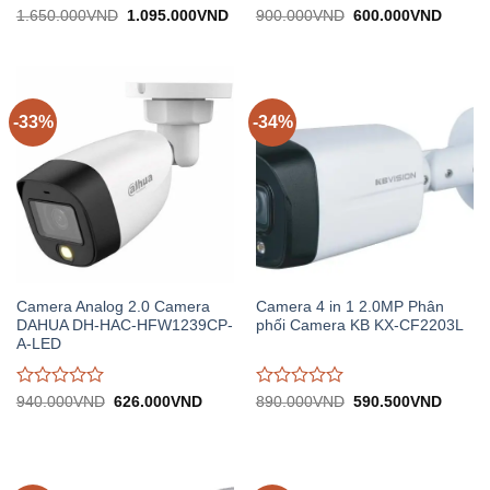
Được
Được
Giá
Giá
Giá
Giá
1.650.000
VND
1.095.000
VND
900.000
VND
600.000
VND
gốc:
hiện
gốc:
hiện
đánh
đánh
1.650.000VND.
tại:
900.000VND.
tại:
giá
giá
1.095.000VND.
600.0
0
0
trên
trên
5
5
-33%
-34%
Camera Analog 2.0 Camera
Camera 4 in 1 2.0MP Phân
DAHUA DH-HAC-HFW1239CP-
phối Camera KB KX-CF2203L
A-LED
Được
Được
Giá
Giá
Giá
Giá
940.000
VND
626.000
VND
890.000
VND
590.500
VND
gốc:
hiện
gốc:
hiện
đánh
đánh
940.000VND.
tại:
890.000VND.
tại:
giá
giá
626.000VND.
590.5
0
0
trên
trên
5
5