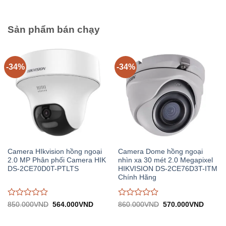
710.000VND.
4.
0
0
trên
trên
5
5
Sản phẩm bán chạy
-34%
-34%
Camera HIkvision hồng ngoại
Camera Dome hồng ngoại
2.0 MP Phân phối Camera HIK
nhìn xa 30 mét 2.0 Megapixel
DS-2CE70D0T-PTLTS
HIKVISION DS-2CE76D3T-ITM
Chính Hãng
Được
Được
Giá
Giá
Giá
Giá
850.000
VND
564.000
VND
860.000
VND
570.000
VND
gốc:
hiện
gốc:
hiện
đánh
đánh
850.000VND.
tại:
860.000VND.
tại:
giá
giá
564.000VND.
570.0