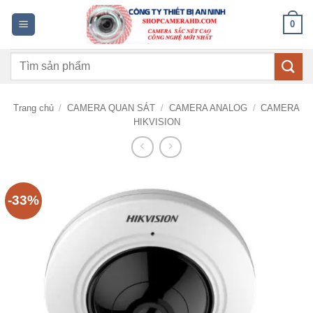
Bỏ
0
qua
nội
Tìm
dung
kiếm:
Trang chủ
/
CAMERA QUAN SÁT
/
CAMERA ANALOG
/
CAMERA
HIKVISION
-33%