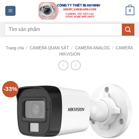
Bỏ
0
qua
nội
Tìm
dung
kiếm:
Trang chủ
/
CAMERA QUAN SÁT
/
CAMERA ANALOG
/
CAMERA
HIKVISION
-33%