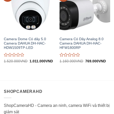
Camera Dome Có dây 5.0
Camera Có Dây Analog 8.0
Camera DAHUA DH-HAC-
Camera DAHUA DH-HAC-
HDW1509TP-LED
HFW1800RP
Được
Được
Giá
Giá
Giá
Giá
1.520.000
VND
1.011.000
VND
1.160.000
VND
769.000
VND
gốc:
hiện
gốc:
hiện
đánh
đánh
1.520.000VND.
tại:
1.160.000VND.
tại:
giá
giá
1.011.000VND.
769.
0
0
trên
trên
5
5
SHOPCAMERAHD
ShopCameraHD - Camera an ninh, camera WiFi và thiết bị
giám sát