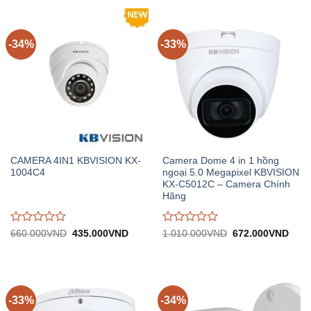
640.000VND.
1.
0
0
trên
trên
5
5
-34%
-33%
CAMERA 4IN1 KBVISION KX-
Camera Dome 4 in 1 hồng
1004C4
ngoại 5.0 Megapixel KBVISION
KX-C5012C – Camera Chính
Hãng
Được
Được
Giá
Giá
Giá
Giá
660.000
VND
435.000
VND
1.010.000
VND
672.000
VND
gốc:
hiện
gốc:
hiện
đánh
đánh
660.000VND.
tại:
1.010.000VND.
tại:
giá
giá
435.000VND.
672.
0
0
trên
trên
5
5
-33%
-34%