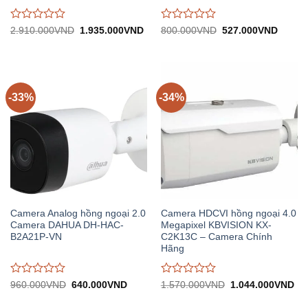
Được
Được
Giá
Giá
Giá
Giá
2.910.000
VND
1.935.000
VND
800.000
VND
527.000
VND
gốc:
hiện
gốc:
hiện
đánh
đánh
2.910.000VND.
tại:
800.000VND.
tại:
giá
giá
1.935.000VND.
527.0
0
0
trên
trên
5
5
-33%
-34%
Camera Analog hồng ngoại 2.0
Camera HDCVI hồng ngoại 4.0
Camera DAHUA DH-HAC-
Megapixel KBVISION KX-
B2A21P-VN
C2K13C – Camera Chính
Hãng
Được
Được
Giá
Giá
Giá
Gi
960.000
VND
640.000
VND
1.570.000
VND
1.044.000
VND
gốc:
hiện
gốc:
hiệ
đánh
đánh
960.000VND.
tại:
1.570.000VND.
tại:
giá
giá