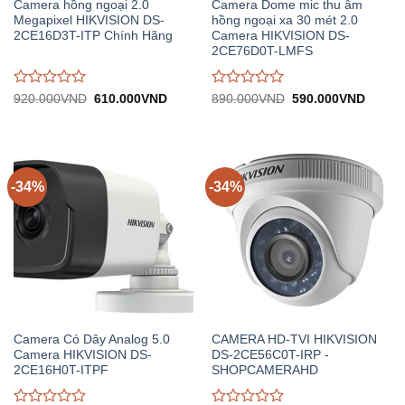
Camera hồng ngoại 2.0
Camera Dome mic thu âm
Megapixel HIKVISION DS-
hồng ngoại xa 30 mét 2.0
2CE16D3T-ITP Chính Hãng
Camera HIKVISION DS-
2CE76D0T-LMFS
Được
Được
Giá
Giá
Giá
Giá
920.000
VND
610.000
VND
890.000
VND
590.000
VND
gốc:
hiện
gốc:
hiện
đánh
đánh
920.000VND.
tại:
890.000VND.
tại:
giá
giá
610.000VND.
590.0
0
0
trên
trên
5
5
-34%
-34%
Camera Có Dây Analog 5.0
CAMERA HD-TVI HIKVISION
Camera HIKVISION DS-
DS-2CE56C0T-IRP -
2CE16H0T-ITPF
SHOPCAMERAHD