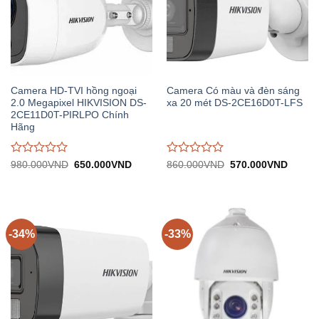
Camera HD-TVI hồng ngoại
Camera Có màu và đèn sáng
2.0 Megapixel HIKVISION DS-
xa 20 mét DS-2CE16D0T-LFS
2CE11D0T-PIRLPO Chính
Hãng
Được
Được
Giá
Giá
Giá
Giá
980.000
VND
650.000
VND
860.000
VND
570.000
VND
gốc:
hiện
gốc:
hiện
đánh
đánh
980.000VND.
tại:
860.000VND.
tại:
giá
giá
650.000VND.
570.0
0
0
trên
trên
5
5
-34%
-33%