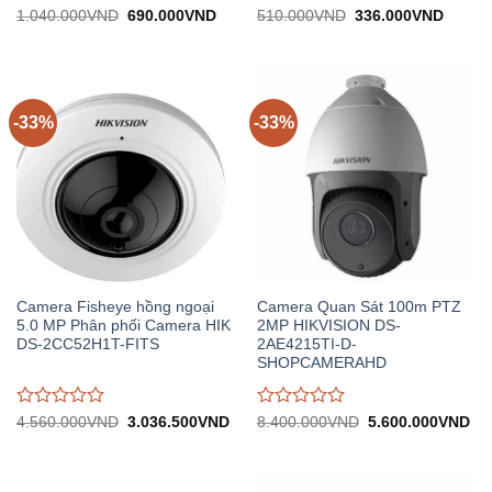
Được
Được
Giá
Giá
Giá
Giá
1.040.000
VND
690.000
VND
510.000
VND
336.000
VND
gốc:
hiện
gốc:
hiện
đánh
đánh
1.040.000VND.
tại:
510.000VND.
tại:
giá
giá
690.000VND.
336.0
0
0
trên
trên
5
5
-33%
-33%
Camera Fisheye hồng ngoại
Camera Quan Sát 100m PTZ
5.0 MP Phân phối Camera HIK
2MP HIKVISION DS-
DS-2CC52H1T-FITS
2AE4215TI-D-
SHOPCAMERAHD
Được
Được
Giá
Giá
Giá
Gi
4.560.000
VND
3.036.500
VND
8.400.000
VND
5.600.000
VND
gốc:
hiện
gốc:
hiệ
đánh
đánh
4.560.000VND.
tại:
8.400.000VND.
tại:
giá
giá
3.036.500VND.
5.
0
0
trên
trên