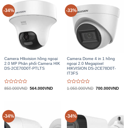
-34%
-33%
Camera HIkvision hồng ngoại
Camera Dome 4 in 1 hồng
2.0 MP Phân phối Camera HIK
ngoại 2.0 Megapixel
DS-2CE70D0T-PTLTS
HIKVISION DS-2CE78D0T-
IT3FS
Được
Được
Giá
Giá
Giá
Giá
850.000
VND
564.000
VND
1.050.000
VND
700.000
VND
gốc:
hiện
gốc:
hiện
đánh
đánh
850.000VND.
tại:
1.050.000VND.
tại:
giá
giá
564.000VND.
700.
0
0
trên
trên
5
5
-34%
-34%