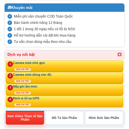
🎁
Khuyến mãi
Miễn phí vận chuyển COD Toàn Quốc
Bảo hành chính hãng 12 tháng
1 đổi 1 trong 30 ngày nếu có lỗi từ NSX
Hỗ trợ hướng dẫn cài đặt khi mua hàng
Tư vấn chọn đúng mẫu theo nhu cầu
💥
Dịch vụ nổi bật
Camera mini nhỏ gọn
1
XEM CHI TIẾT
Camera mini dùng sim 4G
2
XEM CHI TIẾT
Máy ghi âm mini
3
XEM CHI TIẾT
Định vị từ xa GPS
4
XEM CHI TIẾT
Xem Video Thực tế Sản
Mô Tả Sản Phẩm
Hình Ảnh Sản Phẩm
Phẩm