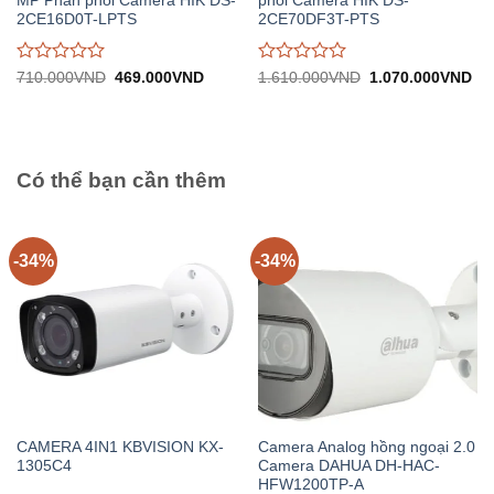
MP Phân phối Camera HIK DS-
phối Camera HIK DS-
2CE16D0T-LPTS
2CE70DF3T-PTS
Được
Được
Giá
Giá
Giá
Gi
710.000
VND
469.000
VND
1.610.000
VND
1.070.000
VND
gốc:
hiện
gốc:
hiệ
đánh
đánh
710.000VND.
tại:
1.610.000VND.
tại:
giá
giá
469.000VND.
1.
0
0
trên
trên
5
5
Có thể bạn cần thêm
-34%
-34%
CAMERA 4IN1 KBVISION KX-
Camera Analog hồng ngoại 2.0
1305C4
Camera DAHUA DH-HAC-
HFW1200TP-A