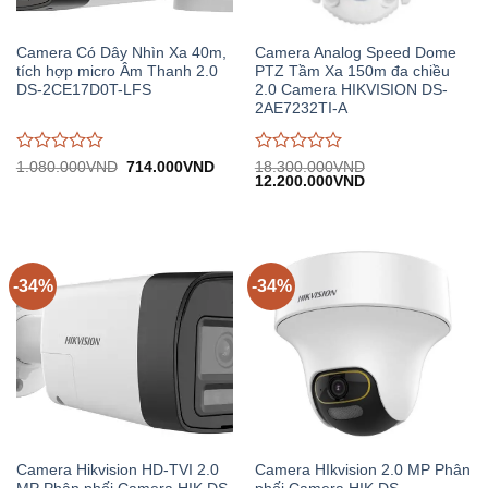
Camera Có Dây Nhìn Xa 40m,
Camera Analog Speed Dome
tích hợp micro Âm Thanh 2.0
PTZ Tầm Xa 150m đa chiều
DS-2CE17D0T-LFS
2.0 Camera HIKVISION DS-
2AE7232TI-A
Được
Được
Giá
Giá
1.080.000
VND
714.000
VND
18.300.000
VND
gốc:
hiện
Giá
Giá
12.200.000
VND
đánh
đánh
1.080.000VND.
tại:
gốc:
hiện
giá
giá
714.000VND.
18.300.000VND.
tại:
0
0
12.200.000VND.
trên
trên
5
5
-34%
-34%
Camera Hikvision HD-TVI 2.0
Camera HIkvision 2.0 MP Phân