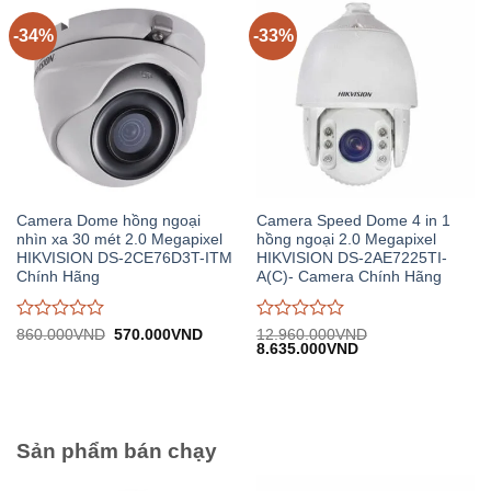
5
5
-34%
-33%
Camera Dome hồng ngoại
Camera Speed Dome 4 in 1
nhìn xa 30 mét 2.0 Megapixel
hồng ngoại 2.0 Megapixel
HIKVISION DS-2CE76D3T-ITM
HIKVISION DS-2AE7225TI-
Chính Hãng
A(C)- Camera Chính Hãng
Được
Được
Giá
Giá
860.000
VND
570.000
VND
12.960.000
VND
gốc:
hiện
Giá
Giá
8.635.000
VND
đánh
đánh
860.000VND.
tại:
gốc:
hiện
giá
giá
570.000VND.
12.960.000VND.
tại:
0
0
8.635.000VND.
trên
trên
5
5
Sản phẩm bán chạy