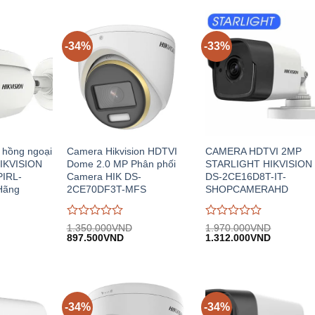
-34%
-33%
hồng ngoại
Camera Hikvision HDTVI
CAMERA HDTVI 2MP
HIKVISION
Dome 2.0 MP Phân phối
STARLIGHT HIKVISION
IRL-
Camera HIK DS-
DS-2CE16D8T-IT-
Hãng
2CE70DF3T-MFS
SHOPCAMERAHD
Được
Được
1.350.000
VND
1.970.000
VND
Giá
Giá
Giá
Giá
đánh
897.500
VND
đánh
1.312.000
VND
n
gốc:
hiện
gốc:
hiện
giá
giá
1.350.000VND.
tại:
1.970.000VND.
tại:
0
0
.000VND.
897.500VND.
1.312.00
trên
trên
5
5
-34%
-34%