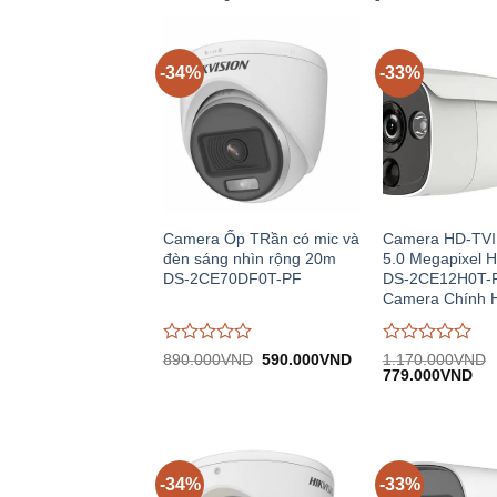
-34%
-33%
Camera Ốp TRần có mic và
Camera HD-TVI 
đèn sáng nhìn rộng 20m
5.0 Megapixel 
DS-2CE70DF0T-PF
DS-2CE12H0T-P
Camera Chính 
Được
Được
Giá
Giá
890.000
VND
590.000
VND
1.170.000
VND
gốc:
hiện
Giá
Giá
đánh
đánh
779.000
VND
890.000VND.
tại:
gốc:
hiệ
giá
giá
590.000VND.
1.170.000VND.
tại:
0
0
779
trên
trên
5
5
-34%
-33%