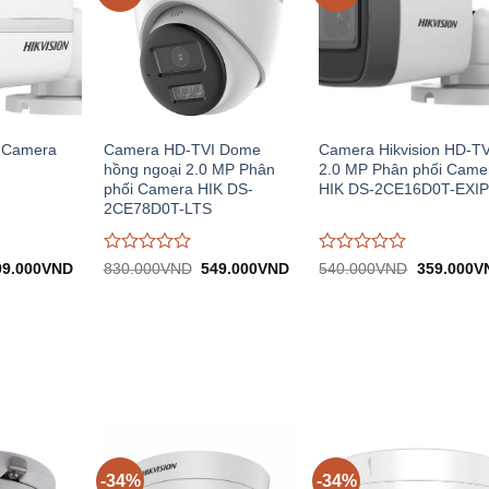
 Camera
Camera HD-TVI Dome
Camera Hikvision HD-TV
hồng ngoại 2.0 MP Phân
2.0 MP Phân phối Came
phối Camera HIK DS-
HIK DS-2CE16D0T-EXI
2CE78D0T-LTS
Được
Được
á
Giá
Giá
Giá
Giá
99.000
VND
830.000
VND
549.000
VND
540.000
VND
359.000
V
c:
hiện
gốc:
hiện
gốc:
đánh
đánh
00.000VND.
tại:
830.000VND.
tại:
540.000V
giá
giá
599.000VND.
549.000VND.
0
0
trên
trên
5
5
-34%
-34%