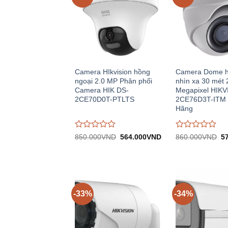
Camera HIkvision hồng
Camera Dome h
ngoại 2.0 MP Phân phối
nhìn xa 30 mét 
Camera HIK DS-
Megapixel HIKV
2CE70D0T-PTLTS
2CE76D3T-ITM 
Hãng
Được
Được
Giá
Giá
Gi
850.000
VND
564.000
VND
860.000
VND
5
gốc:
hiện
gố
đánh
đánh
850.000VND.
tại:
8
giá
giá
564.000VND.
0
0
trên
trên
5
5
-33%
-34%