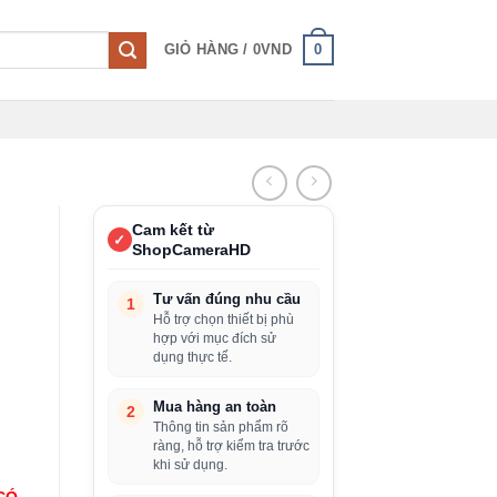
0
GIỎ HÀNG /
0
VND
Cam kết từ
✓
ShopCameraHD
Tư vấn đúng nhu cầu
1
Hỗ trợ chọn thiết bị phù
hợp với mục đích sử
dụng thực tế.
Mua hàng an toàn
2
Thông tin sản phẩm rõ
ràng, hỗ trợ kiểm tra trước
khi sử dụng.
CÓ