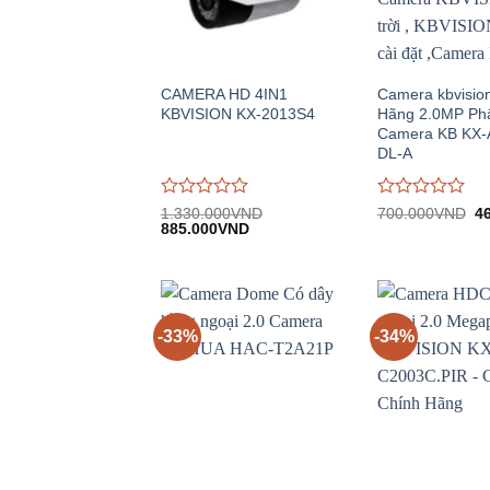
CAMERA HD 4IN1
Camera kbvisio
KBVISION KX-2013S4
Hãng 2.0MP Phâ
Camera KB KX-
DL-A
Được
Được
Gi
1.330.000
VND
700.000
VND
4
Giá
Giá
gố
đánh
885.000
VND
đánh
gốc:
hiện
7
giá
giá
1.330.000VND.
tại:
0
0
885.000VND.
trên
trên
5
5
-33%
-34%