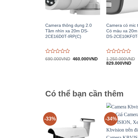
Camera thông dụng 2.0
Camera có mic 
Tầm nhìn xa 20m DS-
Có màu xa 20m
2CE16D0T-IRP(C)
DS-2CE10KF0T
Được
Được
Giá
Giá
690.000
VND
460.000
VND
1.250.000
VND
gốc:
hiện
Giá
Giá
đánh
đánh
829.000
VND
690.000VND.
tại:
gốc:
hiệ
giá
giá
460.000VND.
1.250.000VND.
tại:
0
0
829
trên
trên
5
5
Có thể bạn cần thêm
-33%
-34%