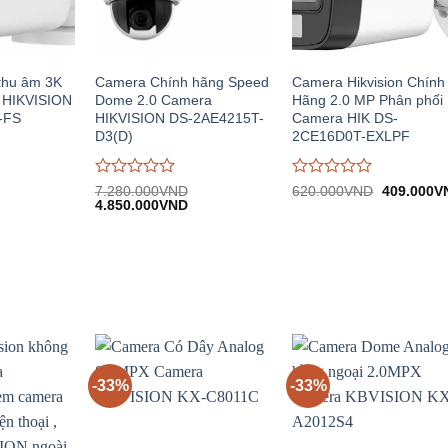
thu âm 3K
Camera Chính hãng Speed
Camera Hikvision Chính
 HIKVISION
Dome 2.0 Camera
Hãng 2.0 MP Phân phối
-FS
HIKVISION DS-2AE4215T-
Camera HIK DS-
D3(D)
2CE16D0T-EXLPF
Được
Được
Giá
7.280.000
VND
620.000
VND
409.000
V
Giá
Giá
gốc:
đánh
4.850.000
VND
đánh
n
gốc:
hiện
620.000V
giá
giá
7.280.000VND.
tại:
0
0
.000VND.
4.850.000VND.
trên
trên
5
5
-33%
-33%