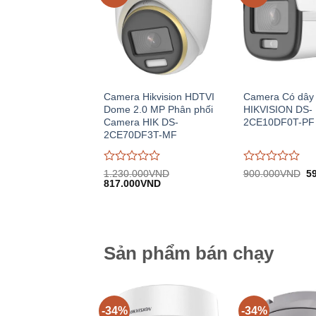
Camera Hikvision HDTVI
Camera Có dây
Dome 2.0 MP Phân phối
HIKVISION DS-
Camera HIK DS-
2CE10DF0T-PF
2CE70DF3T-MF
Được
Được
Gi
1.230.000
VND
900.000
VND
5
Giá
Giá
gố
đánh
817.000
VND
đánh
gốc:
hiện
9
giá
giá
1.230.000VND.
tại:
0
0
817.000VND.
trên
trên
5
5
Sản phẩm bán chạy
-34%
-34%