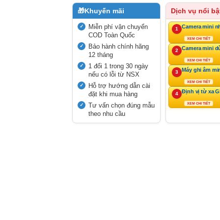
🎁
Khuyến mãi
Dịch vụ nổi bậ
Miễn phí vận chuyển
Camera mini n
1
COD Toàn Quốc
XEM CHI TIẾT
Bảo hành chính hãng
Camera mini d
2
12 tháng
XEM CHI TIẾT
1 đổi 1 trong 30 ngày
Máy ghi âm mi
3
nếu có lỗi từ NSX
XEM CHI TIẾT
Hỗ trợ hướng dẫn cài
Định vị từ xa 
đặt khi mua hàng
4
Tư vấn chọn đúng mẫu
XEM CHI TIẾT
theo nhu cầu