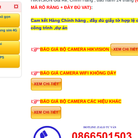
t
💥
MÃ RÕ RÀNG + ĐẦY ĐỦ VAT)
:
hỏ gọn
Cam kết Hàng Chính hãng , đầy đủ giấy tờ hợp lệ 
công trình ,dự án
ùng sim 4G
ni
BÁO GIÁ BỘ CAMERA HIKVISION
GPS
BÁO GIÁ CAMERA WIFI KHÔNG DÂY
BÁO GIÁ BỘ CAMERA CÁC HIỆU KHÁC