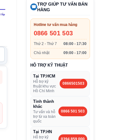
TRỢ GIÚP TƯ VẤN BÁN
☎
HÀNG
Hotline tư vấn mua hàng
0866 501 503
Thứ 2 - Thứ 7
08:00 - 17:30
Chủ nhật
09:00 - 17:00
HỖ TRỢ KỸ THUẬT
Tại TP.HCM
Hỗ trợ kỹ
0866501503
thuật khu vực
Hồ Chí Minh
Tỉnh thành
khác
0866 501 503
Tư vấn và hỗ
trợ từ xa toàn
quốc
Tại TP.HN
Hỗ trợ kỹ
0394 859 000