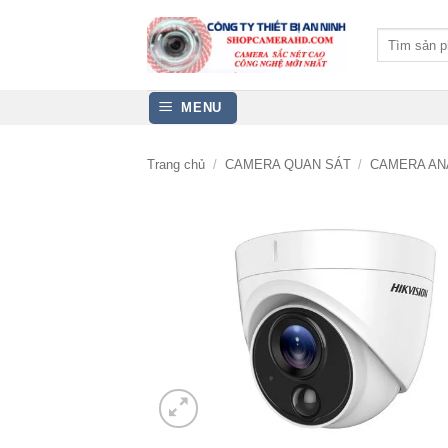
Bỏ
qua
Tìm
kiếm:
nội
dung
MENU
Trang chủ
/
CAMERA QUAN SÁT
/
CAMERA AN