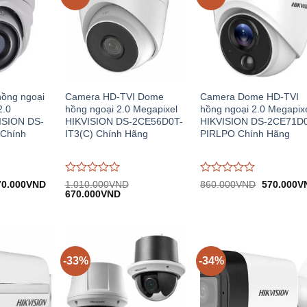
ồng ngoại
Camera HD-TVI Dome
Camera Dome HD-TVI
2.0
hồng ngoại 2.0 Megapixel
hồng ngoại 2.0 Megapix
ISION DS-
HIKVISION DS-2CE56D0T-
HIKVISION DS-2CE71D
Chính
IT3(C) Chính Hãng
PIRLPO Chính Hãng
Được
Được
á
Giá
Giá
70.000
VND
1.010.000
VND
860.000
VND
570.000
V
c:
hiện
Giá
Giá
gốc:
đánh
670.000
VND
đánh
60.000VND.
tại:
gốc:
hiện
860.000V
giá
giá
570.000VND.
1.010.000VND.
tại:
0
0
670.000VND.
trên
trên
5
5
-33%
-34%