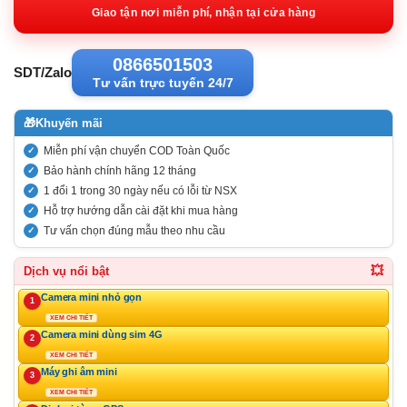
699.000VN
Giao tận nơi miễn phí, nhận tại cửa hàng
0866501503
SDT/Zalo
Tư vấn trực tuyến 24/7
🎁
Khuyến mãi
Miễn phí vận chuyển COD Toàn Quốc
Bảo hành chính hãng 12 tháng
1 đổi 1 trong 30 ngày nếu có lỗi từ NSX
Hỗ trợ hướng dẫn cài đặt khi mua hàng
Tư vấn chọn đúng mẫu theo nhu cầu
💥
Dịch vụ nổi bật
Camera mini nhỏ gọn
1
XEM CHI TIẾT
Camera mini dùng sim 4G
2
XEM CHI TIẾT
Máy ghi âm mini
3
XEM CHI TIẾT