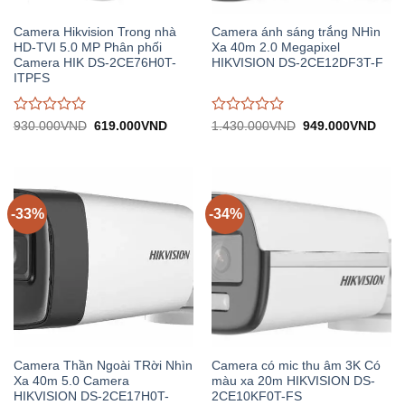
Camera Hikvision Trong nhà
Camera ánh sáng trắng NHìn
HD-TVI 5.0 MP Phân phối
Xa 40m 2.0 Megapixel
Camera HIK DS-2CE76H0T-
HIKVISION DS-2CE12DF3T-F
ITPFS
Được
Được
Giá
Giá
Giá
Giá
930.000
VND
619.000
VND
1.430.000
VND
949.000
VND
gốc:
hiện
gốc:
hiện
đánh
đánh
930.000VND.
tại:
1.430.000VND.
tại:
giá
giá
619.000VND.
949.
0
0
trên
trên
5
5
-33%
-34%
Camera Thần Ngoài TRời Nhìn
Camera có mic thu âm 3K Có
Xa 40m 5.0 Camera
màu xa 20m HIKVISION DS-
HIKVISION DS-2CE17H0T-
2CE10KF0T-FS