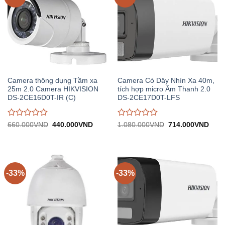
Camera thông dụng Tầm xa
Camera Có Dây Nhìn Xa 40m,
25m 2.0 Camera HIKVISION
tích hợp micro Âm Thanh 2.0
DS-2CE16D0T-IR (C)
DS-2CE17D0T-LFS
Được
Được
Giá
Giá
Giá
Giá
660.000
VND
440.000
VND
1.080.000
VND
714.000
VND
gốc:
hiện
gốc:
hiện
đánh
đánh
660.000VND.
tại:
1.080.000VND.
tại:
giá
giá
440.000VND.
714.
0
0
trên
trên
5
5
-33%
-33%