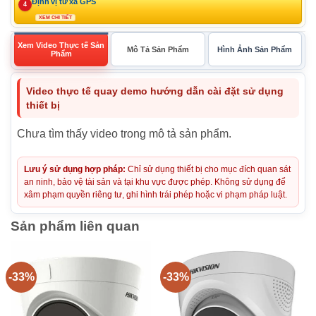
Định vị từ xa GPS
4
XEM CHI TIẾT
Xem Video Thực tế Sản
Mô Tả Sản Phẩm
Hình Ảnh Sản Phẩm
Phẩm
Video thực tế quay demo hướng dẫn cài đặt sử dụng
thiết bị
Chưa tìm thấy video trong mô tả sản phẩm.
Lưu ý sử dụng hợp pháp:
Chỉ sử dụng thiết bị cho mục đích quan sát
an ninh, bảo vệ tài sản và tại khu vực được phép. Không sử dụng để
xâm phạm quyền riêng tư, ghi hình trái phép hoặc vi phạm pháp luật.
Sản phẩm liên quan
-33%
-33%