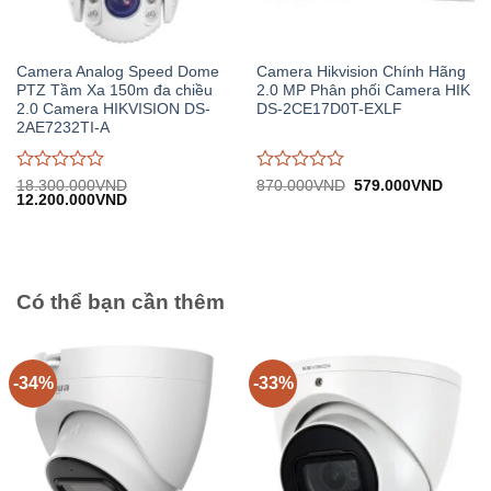
Camera Analog Speed Dome
Camera Hikvision Chính Hãng
PTZ Tầm Xa 150m đa chiều
2.0 MP Phân phối Camera HIK
2.0 Camera HIKVISION DS-
DS-2CE17D0T-EXLF
2AE7232TI-A
Được
Được
Giá
Giá
18.300.000
VND
870.000
VND
579.000
VND
Giá
Giá
gốc:
hiện
12.200.000
VND
đánh
đánh
gốc:
hiện
870.000VND.
tại:
giá
giá
18.300.000VND.
tại:
579.0
0
0
12.200.000VND.
trên
trên
5
5
Có thể bạn cần thêm
-34%
-33%