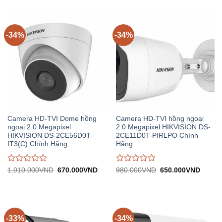
giá
giá
564.000VND.
570.0
0
0
trên
trên
5
5
-34%
-34%
Camera HD-TVI Dome hồng
Camera HD-TVI hồng ngoại
ngoại 2.0 Megapixel
2.0 Megapixel HIKVISION DS-
HIKVISION DS-2CE56D0T-
2CE11D0T-PIRLPO Chính
IT3(C) Chính Hãng
Hãng
Được
Được
Giá
Giá
Giá
Giá
1.010.000
VND
670.000
VND
980.000
VND
650.000
VND
gốc:
hiện
gốc:
hiện
đánh
đánh
1.010.000VND.
tại:
980.000VND.
tại:
giá
giá
670.000VND.
650.0
0
0
trên
trên
5
5
-33%
-34%