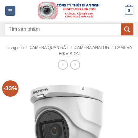
Bỏ
0
qua
nội
Tìm
dung
kiếm:
Trang chủ
/
CAMERA QUAN SÁT
/
CAMERA ANALOG
/
CAMERA
HIKVISION
-33%