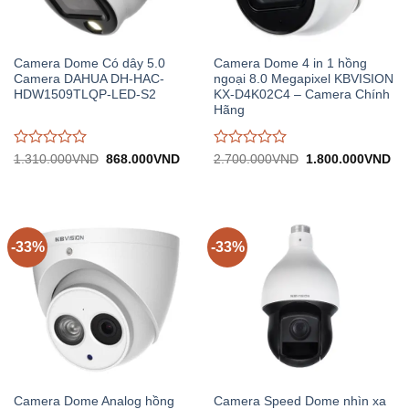
Camera Dome Có dây 5.0
Camera Dome 4 in 1 hồng
Camera DAHUA DH-HAC-
ngoại 8.0 Megapixel KBVISION
HDW1509TLQP-LED-S2
KX-D4K02C4 – Camera Chính
Hãng
Được
Được
Giá
Giá
Giá
Gi
1.310.000
VND
868.000
VND
2.700.000
VND
1.800.000
VND
gốc:
hiện
gốc:
hiệ
đánh
đánh
1.310.000VND.
tại:
2.700.000VND.
tại:
giá
giá
868.000VND.
1.
0
0
trên
trên
5
5
-33%
-33%
Camera Dome Analog hồng
Camera Speed Dome nhìn xa