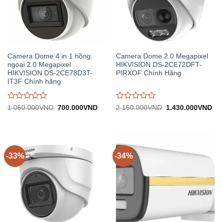
Camera Dome 4 in 1 hồng
Camera Dome 2.0 Megapixel
ngoại 2.0 Megapixel
HIKVISION DS-2CE72DFT-
HIKVISION DS-2CE78D3T-
PIRXOF Chính Hãng
IT3F Chính hãng
Được
Được
Giá
Giá
Giá
Gi
1.050.000
VND
700.000
VND
2.150.000
VND
1.430.000
VND
gốc:
hiện
gốc:
hiệ
đánh
đánh
1.050.000VND.
tại:
2.150.000VND.
tại:
giá
giá
700.000VND.
1.
0
0
trên
trên
5
5
-33%
-34%