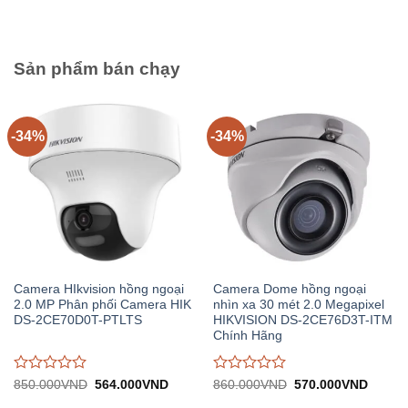
510.000VND.
tại:
1.440.000VND.
tại:
giá
giá
336.000VND.
954.
0
0
trên
trên
5
5
Sản phẩm bán chạy
-34%
-34%
Camera HIkvision hồng ngoại
Camera Dome hồng ngoại
2.0 MP Phân phối Camera HIK
nhìn xa 30 mét 2.0 Megapixel
DS-2CE70D0T-PTLTS
HIKVISION DS-2CE76D3T-ITM
Chính Hãng
Được
Được
Giá
Giá
Giá
Giá
850.000
VND
564.000
VND
860.000
VND
570.000
VND
gốc:
hiện
gốc:
hiện
đánh
đánh
850.000VND.
tại:
860.000VND.
tại: