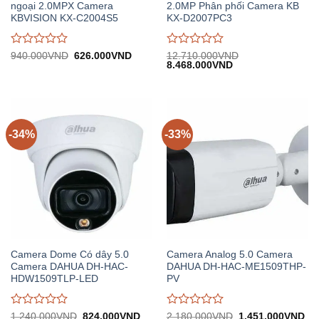
ngoại 2.0MPX Camera
2.0MP Phân phối Camera KB
KBVISION KX-C2004S5
KX-D2007PC3
Được
Được
Giá
Giá
940.000
VND
626.000
VND
12.710.000
VND
gốc:
hiện
Giá
Giá
8.468.000
VND
đánh
đánh
940.000VND.
tại:
gốc:
hiện
giá
giá
626.000VND.
12.710.000VND.
tại:
0
0
8.468.000VND.
trên
trên
5
5
-34%
-33%
Camera Dome Có dây 5.0
Camera Analog 5.0 Camera
Camera DAHUA DH-HAC-
DAHUA DH-HAC-ME1509THP-
HDW1509TLP-LED
PV
Được
Được
Giá
Giá
Giá
Gi
1.240.000
VND
824.000
VND
2.180.000
VND
1.451.000
VND