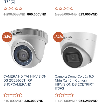
IT3F(C)
Được
Được
Giá
Giá
Giá
Giá
1.290.000
VND
860.000
VND
1.250.000
VND
829.000
VND
gốc:
hiện
gốc:
hiện
đánh
đánh
1.290.000VND.
tại:
1.250.000VND.
tại:
giá
giá
860.000VND.
829.
0
0
trên
trên
5
5
-34%
-34%
CAMERA HD-TVI HIKVISION
Camera Dome Có dây 5.0
DS-2CE56C0T-IRP -
Nhìn Xa 40m Camera
SHOPCAMERAHD
HIKVISION DS-2CE78H0T-
IT3FS
Được
Được
Giá
Giá
Giá
Giá
510.000
VND
336.000
VND
1.440.000
VND
954.240
VND
gốc:
hiện
gốc:
hiện
đánh
đánh