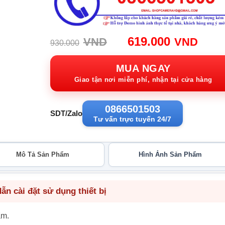
Giá
Giá
619.000
VND
VND
930.000
gốc:
hiện
930.000VND.
tại:
MUA NGAY
619.
Giao tận nơi miễn phí, nhận tại cửa hàng
0866501503
SDT/Zalo
Tư vấn trực tuyến 24/7
Mô Tả Sản Phẩm
Hình Ảnh Sản Phẩm
n cài đặt sử dụng thiết bị
ẩm.