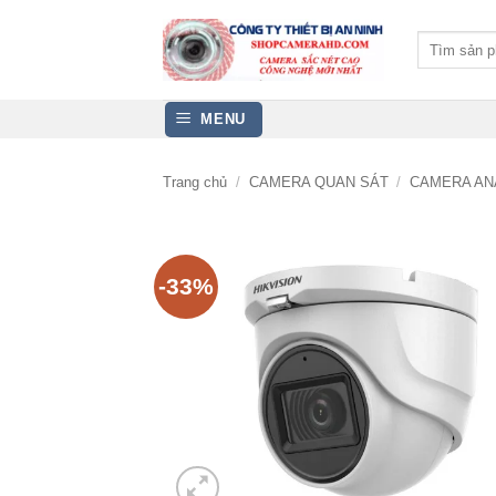
Bỏ
qua
Tìm
kiếm:
nội
dung
MENU
Trang chủ
/
CAMERA QUAN SÁT
/
CAMERA AN
-33%