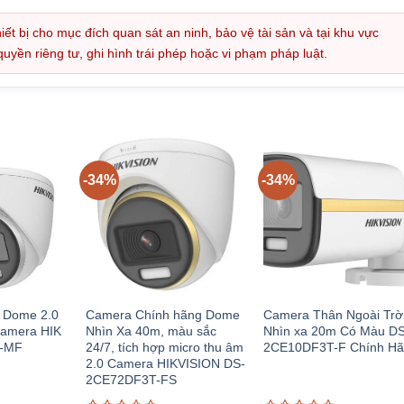
iết bị cho mục đích quan sát an ninh, bảo vệ tài sản và tại khu vực
ền riêng tư, ghi hình trái phép hoặc vi phạm pháp luật.
-34%
-34%
 Dome 2.0
Camera Chính hãng Dome
Camera Thân Ngoài Trờ
Camera HIK
Nhìn Xa 40m, màu sắc
Nhìn xa 20m Có Màu D
-MF
24/7, tích hợp micro thu âm
2CE10DF3T-F Chính H
2.0 Camera HIKVISION DS-
2CE72DF3T-FS