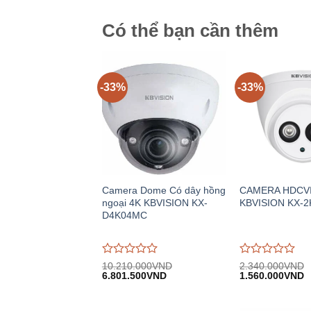
5
5
Có thể bạn cần thêm
-33%
-33%
Camera Dome Có dây hồng
CAMERA HDCV
ngoại 4K KBVISION KX-
KBVISION KX-2
D4K04MC
Được
Được
10.210.000
VND
2.340.000
VND
Giá
Giá
Giá
G
đánh
6.801.500
VND
đánh
1.560.000
VND
gốc:
hiện
gốc:
h
giá
giá
10.210.000VND.
tại:
2.340.000VND.
tạ
0
0
6.801.500VND.
1
trên
trên