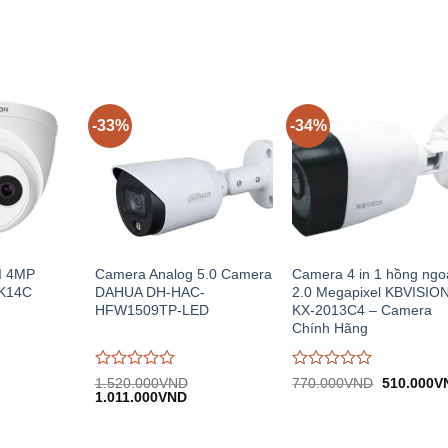
5
5
-33%
-34%
I 4MP
Camera Analog 5.0 Camera
Camera 4 in 1 hồng ngo
K14C
DAHUA DH-HAC-
2.0 Megapixel KBVISIO
HFW1509TP-LED
KX-2013C4 – Camera
Chính Hãng
Được
Được
Giá
1.520.000
VND
770.000
VND
510.000
V
iá
Giá
Giá
gốc:
đánh
1.011.000
VND
đánh
iện
gốc:
hiện
770.000V
giá
giá
i:
1.520.000VND.
tại:
0
0
.560.000VND.
1.011.000VND.
trên
trên