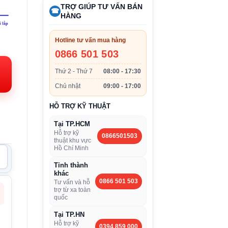
TRỢ GIÚP TƯ VẤN BÁN
☎
HÀNG
Hotline tư vấn mua hàng
0866 501 503
Thứ 2 - Thứ 7
08:00 - 17:30
000VND.
Chủ nhật
09:00 - 17:00
HỖ TRỢ KỸ THUẬT
Tại TP.HCM
Hỗ trợ kỹ
0866501503
thuật khu vực
Hồ Chí Minh
Tỉnh thành
khác
0866 501 503
Tư vấn và hỗ
trợ từ xa toàn
quốc
Tại TP.HN
Hỗ trợ kỹ
0394 859 000