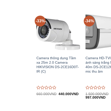
giá
giá
570.000VND.
0
0
trên
trên
5
5
-33%
-34%
Camera thông dụng Tầm
Camera HD-TVI
xa 25m 2.0 Camera
ánh sáng trắng 
HIKVISION DS-2CE16D0T-
40m DS-2CE12
IR (C)
mic thu âm
Được
Được
Giá
Giá
660.000
VND
440.000
VND
1.500.000
VND
gốc:
hiện
Giá
Giá
đánh
đánh
997.000
VND
660.000VND.
tại:
gốc:
hiệ
giá
giá
440.000VND.
1.500.000VND.
tại:
0
0
997
trên
trên