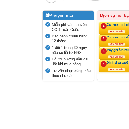
🎁
Khuyến mãi
Dịch vụ nổi bậ
Miễn phí vận chuyển
Camera mini n
1
COD Toàn Quốc
XEM CHI TIẾT
Bảo hành chính hãng
Camera mini d
2
12 tháng
XEM CHI TIẾT
1 đổi 1 trong 30 ngày
Máy ghi âm mi
3
nếu có lỗi từ NSX
XEM CHI TIẾT
Hỗ trợ hướng dẫn cài
Định vị từ xa 
đặt khi mua hàng
4
Tư vấn chọn đúng mẫu
XEM CHI TIẾT
theo nhu cầu