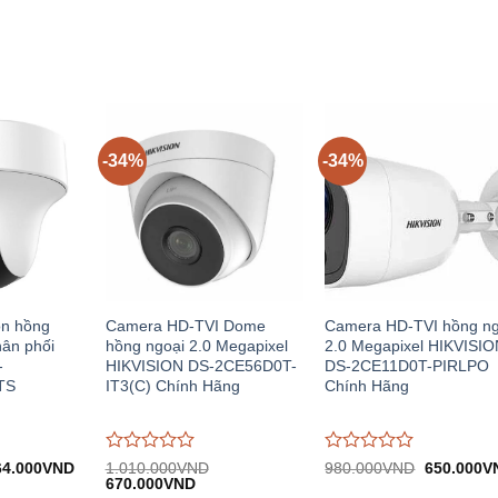
.000VND.
4.850.00
trên
trên
5
5
-34%
-34%
on hồng
Camera HD-TVI Dome
Camera HD-TVI hồng ng
hân phối
hồng ngoại 2.0 Megapixel
2.0 Megapixel HIKVISI
-
HIKVISION DS-2CE56D0T-
DS-2CE11D0T-PIRLPO
TS
IT3(C) Chính Hãng
Chính Hãng
Được
Được
á
Giá
Giá
64.000
VND
1.010.000
VND
980.000
VND
650.000
V
c:
hiện
Giá
Giá
gốc:
đánh
670.000
VND
đánh
50.000VND.
tại:
gốc:
hiện
980.000V