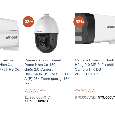
giá
giá
564.000VND.
1.010.000VND.
tại:
0
0
670.000VND.
trên
trên
5
5
-33%
-33%
 Tầm xa
Camera Analog Speed
Camera Hikvision Chính
Nhìn Xa
Dome Nhìn Xa 150m đa
Hãng 2.0 MP Phân phối
KF0T-FS Có
chiều 2.0 Camera
Camera HIK DS-
HIKVISION DS-2AE5225TI-
2CE17D0T-EXLF
A (E) 25× Zoom quang, 16×
zoom
Được
Được
Giá
11.930.000
VND
870.000
VND
579.000
V
Giá
Giá
gốc:
đánh
7.950.000
VND
đánh
n
gốc:
hiện
870.000V
giá
giá
11.930.000VND.
tại:
0
0
.000VND.
7.950.000VND.
trên
trên