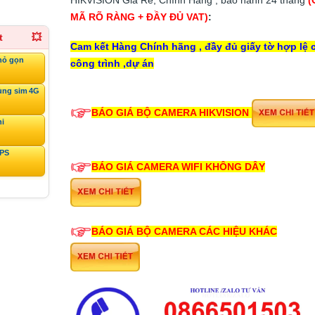
MÃ RÕ RÀNG + ĐẦY ĐỦ VAT)
:
t
💥
Cam kết Hàng Chính hãng , đầy đủ giấy tờ hợp lệ 
hỏ gọn
công trình ,dự án
ùng sim 4G
BÁO GIÁ BỘ CAMERA HIKVISION
ni
GPS
BÁO GIÁ CAMERA WIFI KHÔNG DÂY
BÁO GIÁ BỘ CAMERA CÁC HIỆU KHÁC