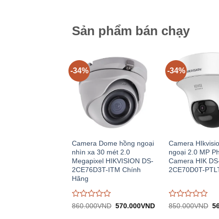
785
trên
trên
5
5
Sản phẩm bán chạy
-34%
-34%
Camera Dome hồng ngoại
Camera HIkvisi
nhìn xa 30 mét 2.0
ngoại 2.0 MP P
Megapixel HIKVISION DS-
Camera HIK DS
2CE76D3T-ITM Chính
2CE70D0T-PTL
Hãng
Được
Được
Giá
Giá
Gi
860.000
VND
570.000
VND
850.000
VND
5
gốc:
hiện
gố
đánh
đánh
860.000VND.
tại:
8