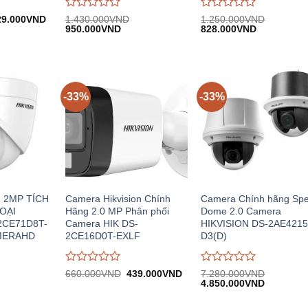
Được
Được
á
Giá
29.000
VND
1.430.000
VND
1.250.000
VND
c:
hiện
Giá
Giá
Giá
Giá
đánh
950.000
VND
đánh
828.000
VND
50.000VND.
tại:
gốc:
hiện
gốc:
hiện
giá
giá
629.000VND.
1.430.000VND.
tại:
1.250.000VND.
tại:
0
0
950.000VND.
828.000VN
trên
trên
5
5
-33%
-33%
 2MP TÍCH
Camera Hikvision Chính
Camera Chính hãng Sp
OẠI
Hãng 2.0 MP Phân phối
Dome 2.0 Camera
2CE71D8T-
Camera HIK DS-
HIKVISION DS-2AE4215
MERAHD
2CE16D0T-EXLF
D3(D)
Được
Được
Giá
Giá
660.000
VND
439.000
VND
7.280.000
VND
gốc:
hiện
Giá
Giá
đánh
đánh
4.850.000
VND
n
660.000VND.
tại:
gốc:
hiện
giá
giá
439.000VND.
7.280.000VND.
tại:
0
0