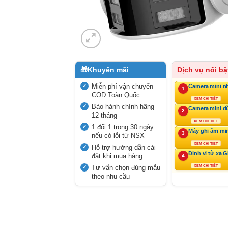
🎁
Khuyến mãi
Dịch vụ nổi bậ
Miễn phí vận chuyển
Camera mini n
1
COD Toàn Quốc
XEM CHI TIẾT
Bảo hành chính hãng
Camera mini d
2
12 tháng
XEM CHI TIẾT
1 đổi 1 trong 30 ngày
Máy ghi âm mi
3
nếu có lỗi từ NSX
XEM CHI TIẾT
Hỗ trợ hướng dẫn cài
Định vị từ xa 
đặt khi mua hàng
4
Tư vấn chọn đúng mẫu
XEM CHI TIẾT
theo nhu cầu