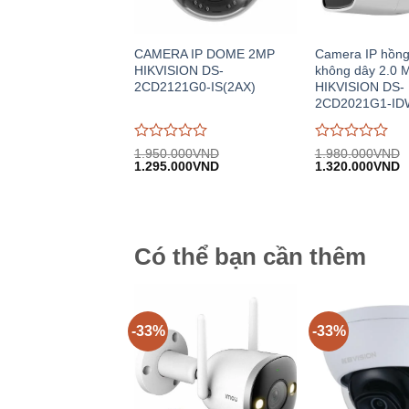
CAMERA IP DOME 2MP
Camera IP hồng
HIKVISION DS-
không dây 2.0 
2CD2121G0-IS(2AX)
HIKVISION DS-
2CD2021G1-ID
Được
Được
1.950.000
VND
1.980.000
VND
Giá
Giá
Giá
G
đánh
1.295.000
VND
đánh
1.320.000
VND
gốc:
hiện
gốc:
h
giá
giá
1.950.000VND.
tại:
1.980.000VND.
tạ
0
0
1.295.000VND.
1
trên
trên
5
5
Có thể bạn cần thêm
-33%
-33%