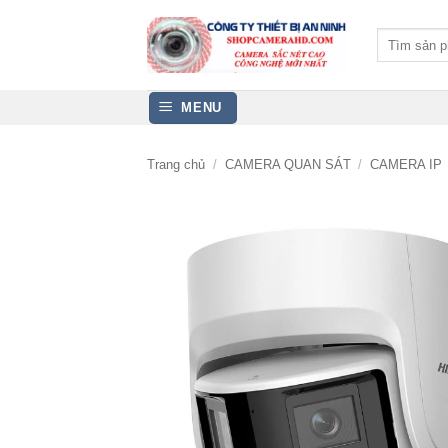
Bỏ
qua
Tìm
kiếm:
nội
dung
MENU
Trang chủ
/
CAMERA QUAN SÁT
/
CAMERA IP