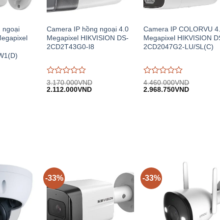
 ngoại
Camera IP hồng ngoại 4.0
Camera IP COLORVU 4
Megapixel
Megapixel HIKVISION DS-
Megapixel HIKVISION D
2CD2T43G0-I8
2CD2047G2-LU/SL(C)
W1(D)
Được
Được
3.170.000
VND
4.460.000
VND
iá
Giá
Giá
Giá
Giá
đánh
2.112.000
VND
đánh
2.968.750
VND
iện
gốc:
hiện
gốc:
hiện
giá
giá
i:
3.170.000VND.
tại:
4.460.000VND.
tại:
0
0
.320.000VND.
2.112.000VND.
2.968.75
trên
trên
5
5
-33%
-33%