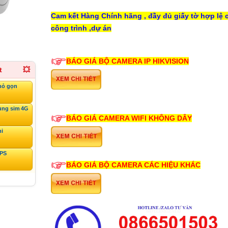
Cam kết Hàng Chính hãng , đầy đủ giấy tờ hợp lệ 
công trình ,dự án
BÁO GIÁ BỘ CAMERA IP HIKVISION
t
💥
hỏ gọn
ùng sim 4G
BÁO GIÁ CAMERA WIFI KHÔNG DÂY
ni
GPS
BÁO GIÁ BỘ CAMERA CÁC HIỆU KHÁC