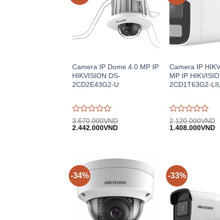
Camera IP Dome 4.0 MP IP
Camera IP HIKV
HIKVISION DS-
MP IP HIKVISIO
2CD2E43G2-U
2CD1T63G2-LI
Được
Được
3.670.000
VND
2.120.000
VND
Giá
Giá
Giá
G
đánh
2.442.000
VND
đánh
1.408.000
VND
gốc:
hiện
gốc:
h
giá
giá
3.670.000VND.
tại:
2.120.000VND.
tạ
0
0
2.442.000VND.
1
trên
trên
5
5
-34%
-33%