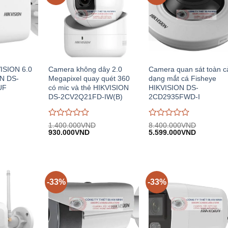
ISION 6.0
Camera không dây 2.0
Camera quan sát toàn 
N DS-
Megapixel quay quét 360
dạng mắt cá Fisheye
UF
có mic và thẻ HIKVISION
HIKVISION DS-
DS-2CV2Q21FD-IW(B)
2CD2935FWD-I
Được
Được
1.400.000
VND
8.400.000
VND
iá
Giá
Giá
Giá
Giá
đánh
930.000
VND
đánh
5.599.000
VND
iện
gốc:
hiện
gốc:
hiện
giá
giá
i:
1.400.000VND.
tại:
8.400.000VND.
tại:
0
0
.408.000VND.
930.000VND.
5.599.00
trên
trên
5
5
-33%
-33%