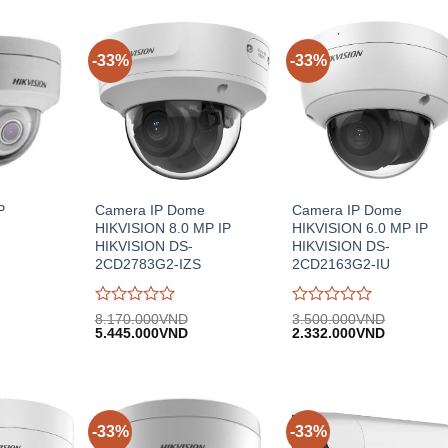
-33%
-33%
P
Camera IP Dome
Camera IP Dome
HIKVISION 8.0 MP IP
HIKVISION 6.0 MP IP
HIKVISION DS-
HIKVISION DS-
2CD2783G2-IZS
2CD2163G2-IU
Được
Được
8.170.000
VND
3.500.000
VND
iá
Giá
Giá
Giá
Giá
đánh
5.445.000
VND
đánh
2.332.000
VND
iện
gốc:
hiện
gốc:
hiện
giá
giá
i:
8.170.000VND.
tại:
3.500.000VND.
tại:
0
0
.536.000VND.
5.445.000VND.
2.332.00
trên
trên
5
5
-33%
-33%