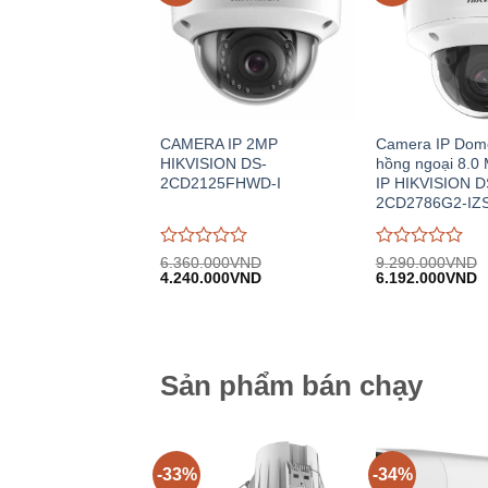
CAMERA IP 2MP
Camera IP Dom
HIKVISION DS-
hồng ngoại 8.0 
2CD2125FHWD-I
IP HIKVISION D
2CD2786G2-IZ
Được
Được
6.360.000
VND
9.290.000
VND
Giá
Giá
Giá
G
đánh
4.240.000
VND
đánh
6.192.000
VND
gốc:
hiện
gốc:
h
giá
giá
6.360.000VND.
tại:
9.290.000VND.
tạ
0
0
4.240.000VND.
6
trên
trên
5
5
Sản phẩm bán chạy
-33%
-34%