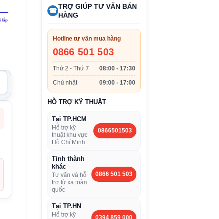
TRỢ GIÚP TƯ VẤN BÁN
☎
HÀNG
Hotline tư vấn mua hàng
0866 501 503
Thứ 2 - Thứ 7
08:00 - 17:30
Chủ nhật
09:00 - 17:00
HỖ TRỢ KỸ THUẬT
Tại TP.HCM
Hỗ trợ kỹ
0866501503
thuật khu vực
Hồ Chí Minh
Tỉnh thành
khác
0866 501 503
Tư vấn và hỗ
trợ từ xa toàn
quốc
Tại TP.HN
Hỗ trợ kỹ
0394 859 000