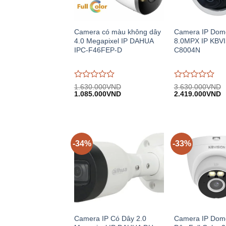
Camera có màu không dây
Camera IP Dom
4.0 Megapixel IP DAHUA
8.0MPX IP KBV
IPC-F46FEP-D
C8004N
Được
Được
1.630.000
VND
3.630.000
VND
Giá
Giá
Giá
G
đánh
1.085.000
VND
đánh
2.419.000
VND
gốc:
hiện
gốc:
h
giá
giá
1.630.000VND.
tại:
3.630.000VND.
tạ
0
0
1.085.000VND.
2
trên
trên
5
5
-34%
-33%
Camera IP Có Dây 2.0
Camera IP Dom