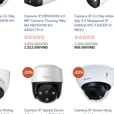
e Có Dây
Camera IP KBVISION 4.0
Camera IP Có Dây khôn
ISION KX-
MP Camera Thương Hiệu
dây 4.0 Megapixel IP
Mỹ KBVISION KX-
DAHUA IPC-F42FEP-D-
A4001TN-A
IMOU
Được
Được
1.970.000
VND
1.200.000
VND
iá
Giá
Giá
Giá
Giá
đánh
1.312.000
VND
đánh
800.000
VND
iện
gốc:
hiện
gốc:
hiện
giá
giá
i:
1.970.000VND.
tại:
1.200.000VND.
tại:
0
0
.419.000VND.
1.312.000VND.
800.000VN
trên
trên
5
5
-33%
-33%
e Không
Camera IP Speed Dome
Camera IP Dome hồng