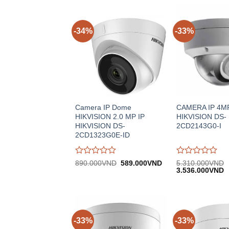
-34%
-33%
Camera IP Dome
CAMERA IP 4M
HIKVISION 2.0 MP IP
HIKVISION DS-
HIKVISION DS-
2CD2143G0-I
2CD1323G0E-ID
Được
Được
Giá
Giá
890.000
VND
589.000
VND
5.310.000
VND
gốc:
hiện
Giá
G
đánh
đánh
3.536.000
VND
890.000VND.
tại:
gốc:
h
giá
giá
589.000VND.
5.310.000VND.
tạ
0
0
3
trên
trên
5
5
-33%
-33%