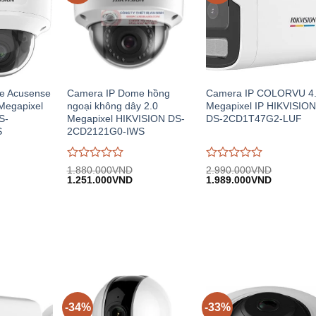
e Acusense
Camera IP Dome hồng
Camera IP COLORVU 4
Megapixel
ngoại không dây 2.0
Megapixel IP HIKVISIO
S-
Megapixel HIKVISION DS-
DS-2CD1T47G2-LUF
S
2CD2121G0-IWS
Được
Được
1.880.000
VND
2.990.000
VND
iá
Giá
Giá
Giá
Giá
đánh
1.251.000
VND
đánh
1.989.000
VND
iện
gốc:
hiện
gốc:
hiện
giá
giá
i:
1.880.000VND.
tại:
2.990.000VND.
tại:
0
0
.192.000VND.
1.251.000VND.
1.989.00
trên
trên
5
5
-34%
-33%