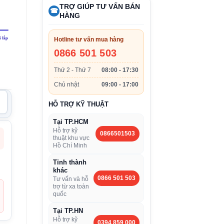
TRỢ GIÚP TƯ VẤN BÁN
☎
HÀNG
Hotline tư vấn mua hàng
0866 501 503
Thứ 2 - Thứ 7
08:00 - 17:30
Chủ nhật
09:00 - 17:00
HỖ TRỢ KỸ THUẬT
Tại TP.HCM
Hỗ trợ kỹ
0866501503
thuật khu vực
Hồ Chí Minh
Tỉnh thành
khác
0866 501 503
Tư vấn và hỗ
trợ từ xa toàn
quốc
Tại TP.HN
Hỗ trợ kỹ
0394 859 000