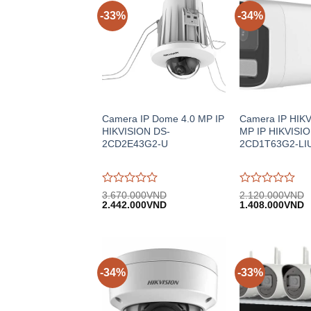
-33%
-34%
Camera IP Dome 4.0 MP IP
Camera IP HIKV
HIKVISION DS-
MP IP HIKVISIO
2CD2E43G2-U
2CD1T63G2-LI
Được
Được
3.670.000
VND
2.120.000
VND
Giá
Giá
Giá
G
đánh
2.442.000
VND
đánh
1.408.000
VND
gốc:
hiện
gốc:
h
giá
giá
3.670.000VND.
tại:
2.120.000VND.
tạ
0
0
2.442.000VND.
1
trên
trên
5
5
-34%
-33%