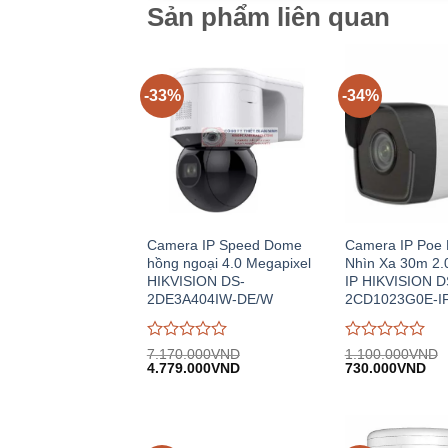
Sản phẩm liên quan
-33%
-34%
Camera IP Speed Dome
Camera IP Poe 
hồng ngoại 4.0 Megapixel
Nhìn Xa 30m 2.
HIKVISION DS-
IP HIKVISION D
2DE3A404IW-DE/W
2CD1023G0E-I
Được
Được
7.170.000
VND
1.100.000
VND
Giá
Giá
Giá
Giá
đánh
4.779.000
VND
đánh
730.000
VND
gốc:
hiện
gốc:
hiệ
giá
giá
7.170.000VND.
tại:
1.100.000VND.
tại:
0
0
4.779.000VND.
730
trên
trên
5
5