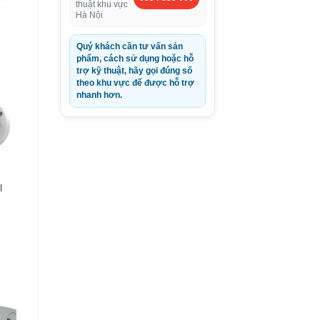
thuật khu vực
Hà Nội
Quý khách cần tư vấn sản
phẩm, cách sử dụng hoặc hỗ
trợ kỹ thuật, hãy gọi đúng số
theo khu vực để được hỗ trợ
nhanh hơn.
l
0VND.