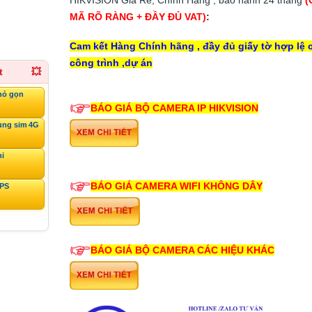
MÃ RÕ RÀNG + ĐẦY ĐỦ VAT)
:
Cam kết Hàng Chính hãng , đầy đủ giấy tờ hợp lệ 
công trình ,dự án
t
💥
hỏ gọn
BÁO GIÁ BỘ CAMERA IP HIKVISION
ùng sim 4G
ni
BÁO GIÁ CAMERA WIFI KHÔNG DÂY
GPS
BÁO GIÁ BỘ CAMERA CÁC HIỆU KHÁC