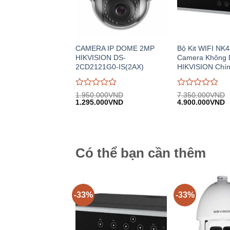
CAMERA IP DOME 2MP
Bộ Kit WIFI NK
HIKVISION DS-
Camera Không 
2CD2121G0-IS(2AX)
HIKVISION Chí
Được
Được
1.950.000
VND
7.350.000
VND
Giá
Giá
Giá
G
đánh
1.295.000
VND
đánh
4.900.000
VND
gốc:
hiện
gốc:
h
giá
giá
1.950.000VND.
tại:
7.350.000VND.
tạ
0
0
1.295.000VND.
4
trên
trên
5
5
Có thể bạn cần thêm
-33%
-33%