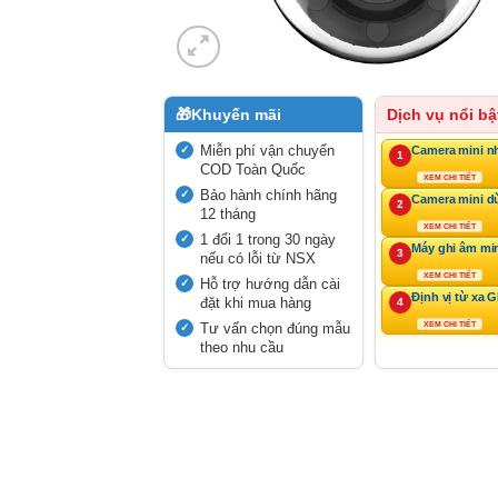
🎁
Khuyến mãi
Dịch vụ nổi bậ
Miễn phí vận chuyển
Camera mini n
1
COD Toàn Quốc
XEM CHI TIẾT
Bảo hành chính hãng
Camera mini d
2
12 tháng
XEM CHI TIẾT
1 đổi 1 trong 30 ngày
Máy ghi âm mi
3
nếu có lỗi từ NSX
XEM CHI TIẾT
Hỗ trợ hướng dẫn cài
Định vị từ xa 
đặt khi mua hàng
4
Tư vấn chọn đúng mẫu
XEM CHI TIẾT
theo nhu cầu