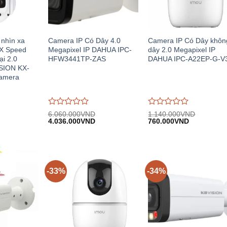
nhìn xa
Camera IP Có Dây 4.0
Camera IP Có Dây khôn
X Speed
Megapixel IP DAHUA IPC-
dây 2.0 Megapixel IP
i 2.0
HFW3441TP-ZAS
DAHUA IPC-A22EP-G-V
SION KX-
amera
Được
Được
6.060.000
VND
1.140.000
VND
Giá
Giá
Giá
Giá
Giá
đánh
4.036.000
VND
đánh
760.000
VND
hiện
gốc:
hiện
gốc:
hiện
giá
giá
.
tại:
6.060.000VND.
tại:
1.140.000VND.
tại:
0
0
38.503.400VND.
4.036.000VND.
760.000VN
trên
trên
5
5
-33%
-34%