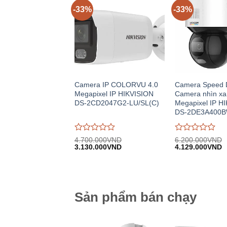
-33%
-33%
Camera IP COLORVU 4.0
Camera Speed
Megapixel IP HIKVISION
Camera nhìn xa 
DS-2CD2047G2-LU/SL(C)
Megapixel IP H
DS-2DE3A400
Được
Được
4.700.000
VND
6.200.000
VND
Giá
Giá
Giá
G
đánh
3.130.000
VND
đánh
4.129.000
VND
gốc:
hiện
gốc:
h
giá
giá
4.700.000VND.
tại:
6.200.000VND.
tạ
0
0
3.130.000VND.
4
trên
trên
5
5
Sản phẩm bán chạy