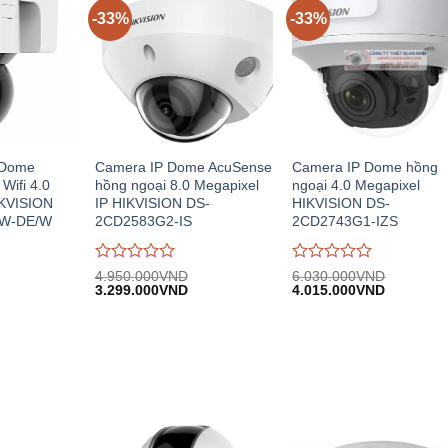
-33%
-33%
 Dome
Camera IP Dome AcuSense
Camera IP Dome hồng
Wifi 4.0
hồng ngoại 8.0 Megapixel
ngoại 4.0 Megapixel
IKVISION
IP HIKVISION DS-
HIKVISION DS-
BW-DE/W
2CD2583G2-IS
2CD2743G1-IZS
Được
Được
4.950.000
VND
6.030.000
VND
iá
Giá
Giá
Giá
Giá
đánh
3.299.000
VND
đánh
4.015.000
VND
iện
gốc:
hiện
gốc:
hiện
giá
giá
i:
4.950.000VND.
tại:
6.030.000VND.
tại:
0
0
.129.000VND.
3.299.000VND.
4.015.00
trên
trên
5
5