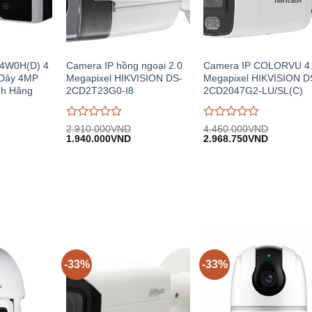
44W0H(D) 4
Camera IP hồng ngoại 2.0
Camera IP COLORVU 4
Dây 4MP
Megapixel HIKVISION DS-
Megapixel HIKVISION D
nh Hãng
2CD2T23G0-I8
2CD2047G2-LU/SL(C)
Được
Được
2.910.000
VND
4.460.000
VND
iá
Giá
Giá
Giá
Giá
đánh
1.940.000
VND
đánh
2.968.750
VND
iện
gốc:
hiện
gốc:
hiện
giá
giá
i:
2.910.000VND.
tại:
4.460.000VND.
tại:
0
0
.900.000VND.
1.940.000VND.
2.968.75
trên
trên
5
5
-33%
-33%