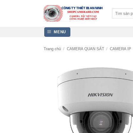
Bỏ
qua
Tìm
kiếm:
nội
dung
MENU
Trang chủ
/
CAMERA QUAN SÁT
/
CAMERA IP