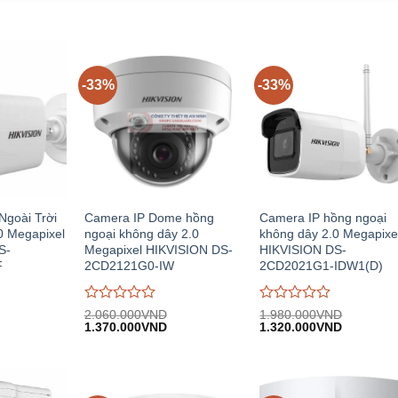
-33%
-33%
Ngoài Trời
Camera IP Dome hồng
Camera IP hồng ngoại
0 Megapixel
ngoại không dây 2.0
không dây 2.0 Megapixe
S-
Megapixel HIKVISION DS-
HIKVISION DS-
F
2CD2121G0-IW
2CD2021G1-IDW1(D)
Được
Được
2.060.000
VND
1.980.000
VND
Giá
Giá
Giá
Giá
đánh
1.370.000
VND
đánh
1.320.000
VND
n
gốc:
hiện
gốc:
hiện
giá
giá
2.060.000VND.
tại:
1.980.000VND.
tại:
0
0
.000VND.
1.370.000VND.
1.320.00
trên
trên
5
5