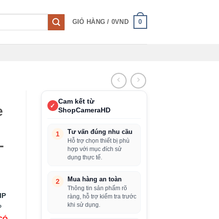
0
GIỎ HÀNG /
0
VND
Cam kết từ
✓
e
ShopCameraHD
Tư vấn đúng nhu cầu
1
Hỗ trợ chọn thiết bị phù
-
hợp với mục đích sử
dụng thực tế.
Mua hàng an toàn
2
Thông tin sản phẩm rõ
IP
ràng, hỗ trợ kiểm tra trước
khi sử dụng.
P
CÓ