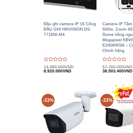
Đầu ghi camera IP 16 Cổng
Camera IP Tầm 
ĐẦU GHI HIKVISION DS-
500m, Zoom 40
7716NI-M4
Dome hồng ngoạ
Megapixel KBVI
E2408IRSN – C
Chính hãng
Được
Được
13.380.000
VND
57.760.000
VND
Giá
Giá
Giá
đánh
8.920.000
VND
đánh
38.503.400
VND
gốc:
hiện
gốc:
giá
giá
13.380.000VND.
tại:
57.760.000VND
0
0
8.920.000VND.
trên
trên
5
5
-33%
-33%