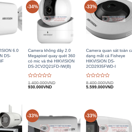
-34%
-33%
ISION 6.0
Camera không dây 2.0
Camera quan sát toàn 
N DS-
Megapixel quay quét 360
dạng mắt cá Fisheye
UF
có mic và thẻ HIKVISION
HIKVISION DS-
DS-2CV2Q21FD-IW(B)
2CD2935FWD-I
Được
Được
1.400.000
VND
8.400.000
VND
iá
Giá
Giá
Giá
Giá
đánh
930.000
VND
đánh
5.599.000
VND
iện
gốc:
hiện
gốc:
hiện
giá
giá
i:
1.400.000VND.
tại:
8.400.000VND.
tại:
0
0
.408.000VND.
930.000VND.
5.599.00
trên
trên
5
5
-33%
-33%