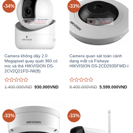
5
5
-34%
-33%
Camera không dây 2.0
Camera quan sát toàn cảnh
Megapixel quay quét 360 có
dạng mắt cá Fisheye
mic và thẻ HIKVISION DS-
HIKVISION DS-2CD2935FWD-I
2CV2Q21FD-IW(B)
Được
Được
Giá
Giá
Giá
Gi
1.400.000
VND
930.000
VND
8.400.000
VND
5.599.000
VND
gốc:
hiện
gốc:
hiệ
đánh
đánh
1.400.000VND.
tại:
8.400.000VND.
tại:
giá
giá
930.000VND.
5.
0
0
trên
trên
5
5
-33%
-33%