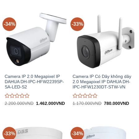
5.370.000VND.
tại:
1.250.000VND.
tại:
giá
giá
3.574.000VND.
830.
0
0
trên
trên
5
5
-34%
-33%
Camera IP 2.0 Megapixel IP
Camera IP Có Dây không dây
DAHUA DH-IPC-HFW2239SP-
2.0 Megapixel IP DAHUA DH-
SA-LED-S2
IPC-HFW1230DT-STW-VN
Được
Được
Giá
Giá
Giá
Giá
2.200.000
VND
1.462.000
VND
1.170.000
VND
780.000
VND
gốc:
hiện
gốc:
hiện
đánh
đánh
2.200.000VND.
tại:
1.170.000VND.
tại:
giá
giá
1.462.000VND.
780.
0
0
trên
trên
5
5
-33%
-34%