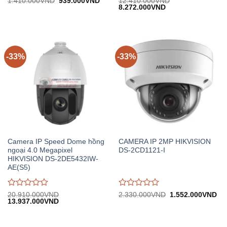
Được
Được
Giá
Giá
1.410.000
VND
939.000
VND
12.410.000
VND
gốc:
hiện
Giá
Giá
8.272.000
VND
đánh
đánh
1.410.000VND.
tại:
gốc:
hiện
giá
giá
939.000VND.
12.410.000VND.
tại:
0
0
8.272.000VND.
trên
trên
5
5
-33%
-33%
Camera IP Speed Dome hồng
CAMERA IP 2MP HIKVISION
ngoại 4.0 Megapixel
DS-2CD1121-I
HIKVISION DS-2DE5432IW-
AE(S5)
Được
Được
Giá
Gi
20.910.000
VND
2.330.000
VND
1.552.000
VND
Giá
Giá
gốc:
hiệ
13.937.000
VND
đánh
đánh
gốc:
hiện
2.330.000VND.
tại:
giá
giá
20.910.000VND.
tại:
1.
0
0
13.937.000VND.
trên
trên