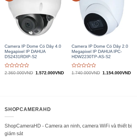
Camera IP Dome Có Dây 4.0
Camera IP Dome Có Dây 2.0
Megapixel IP DAHUA
Megapixel IP DAHUA IPC-
DS2431RDIP-S2
HDW2230TP-AS-S2
Được
Được
Giá
Giá
Giá
Gi
2.360.000
VND
1.572.000
VND
1.740.000
VND
1.154.000
VND
gốc:
hiện
gốc:
hiệ
đánh
đánh
2.360.000VND.
tại:
1.740.000VND.
tại:
giá
giá
1.572.000VND.
1.
0
0
trên
trên
5
5
SHOPCAMERAHD
ShopCameraHD - Camera an ninh, camera WiFi và thiết bị
giám sát