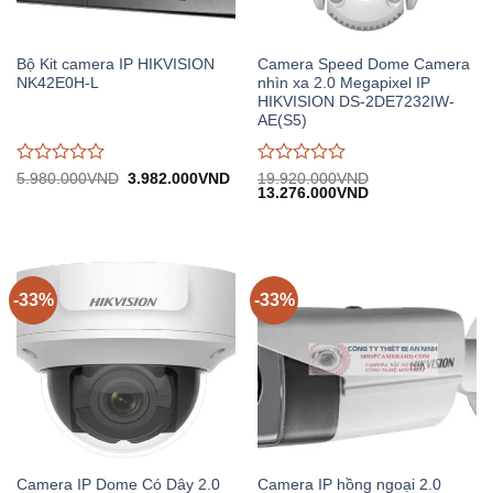
Bộ Kit camera IP HIKVISION
Camera Speed Dome Camera
NK42E0H-L
nhìn xa 2.0 Megapixel IP
HIKVISION DS-2DE7232IW-
AE(S5)
Được
Được
Giá
Giá
5.980.000
VND
3.982.000
VND
19.920.000
VND
gốc:
hiện
Giá
Giá
13.276.000
VND
đánh
đánh
5.980.000VND.
tại:
gốc:
hiện
giá
giá
3.982.000VND.
19.920.000VND.
tại:
0
0
13.276.000VND.
trên
trên
5
5
-33%
-33%
Camera IP Dome Có Dây 2.0
Camera IP hồng ngoại 2.0