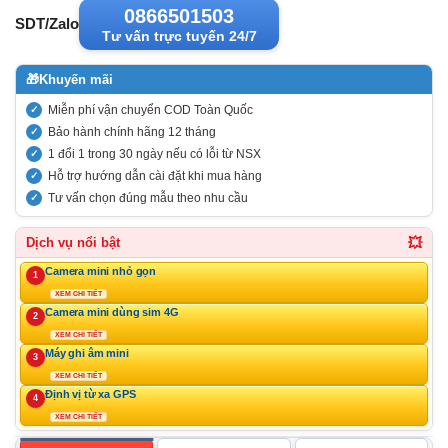
0866501503
SDT/Zalo
Tư vấn trực tuyến 24/7
🎁
Khuyến mãi
Miễn phí vận chuyển COD Toàn Quốc
Bảo hành chính hãng 12 tháng
1 đổi 1 trong 30 ngày nếu có lỗi từ NSX
Hỗ trợ hướng dẫn cài đặt khi mua hàng
Tư vấn chọn đúng mẫu theo nhu cầu
💥
Dịch vụ nổi bật
Camera mini nhỏ gọn
1
XEM CHI TIẾT
Camera mini dùng sim 4G
2
XEM CHI TIẾT
Máy ghi âm mini
3
XEM CHI TIẾT
Định vị từ xa GPS
4
XEM CHI TIẾT