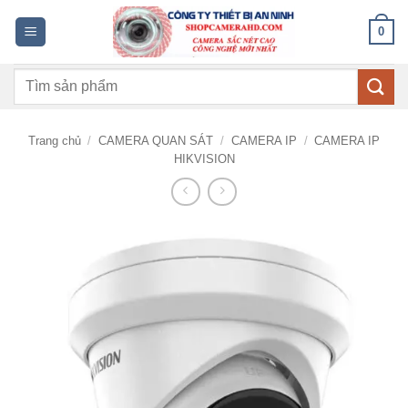
Bỏ
0
qua
nội
Tìm
dung
kiếm:
Trang chủ
/
CAMERA QUAN SÁT
/
CAMERA IP
/
CAMERA IP
HIKVISION