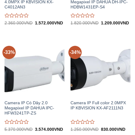
4.0MPX IP KBVISION KX-
Megapixel IP DAHUA DH-IPC-
C4012AN3
HDBW1431EP-S4
Được
Được
Giá
Giá
Giá
Gi
2.360.000
VND
1.572.000
VND
1.820.000
VND
1.209.000
VND
gốc:
hiện
gốc:
hiệ
đánh
đánh
2.360.000VND.
tại:
1.820.000VND.
tại:
giá
giá
1.572.000VND.
1.
0
0
trên
trên
5
5
-33%
-34%
Camera IP Có Dây 2.0
Camera IP Full color 2.0MPX
Megapixel IP DAHUA IPC-
IP KBVISION KX-AF2111N3
HFW3241TP-ZS
Được
Được
Giá
Giá
Giá
Giá
5.370.000
VND
3.574.000
VND
1.250.000
VND
830.000
VND
gốc:
hiện
gốc:
hiện
đánh
đánh