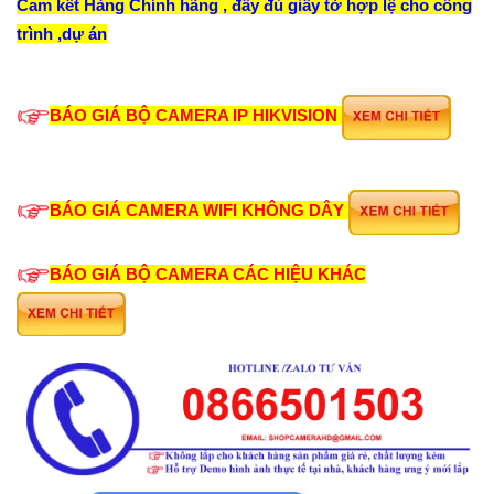
Cam kết Hàng Chính hãng , đầy đủ giấy tờ hợp lệ cho công
trình ,dự án
BÁO GIÁ BỘ CAMERA IP HIKVISION
BÁO GIÁ CAMERA WIFI KHÔNG DÂY
BÁO GIÁ BỘ CAMERA CÁC HIỆU KHÁC