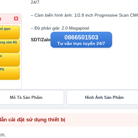
24/7.
– Cảm biến hình ảnh: 1/2.8 inch Progressive Scan CM
t
💥
– Độ phân giải: 2.0 Megapixel.
hỏ gọn
0866501503
SDT/Zalo
ùng sim 4G
Tư vấn trực tuyến 24/7
ni
GPS
Mô Tả Sản Phẩm
Hình Ảnh Sản Phẩm
n cài đặt sử dụng thiết bị
ẩm.