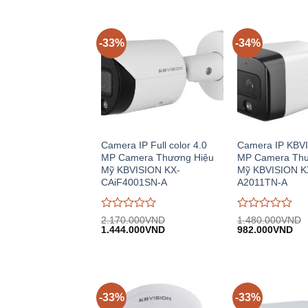
-33%
-34%
Camera IP Full color 4.0
Camera IP KBVI
MP Camera Thương Hiệu
MP Camera Thư
Mỹ KBVISION KX-
Mỹ KBVISION K
CAiF4001SN-A
A2011TN-A
Được
Được
2.170.000
VND
1.480.000
VND
Giá
Giá
Giá
Giá
đánh
1.444.000
VND
đánh
982.000
VND
gốc:
hiện
gốc:
hiệ
giá
giá
2.170.000VND.
tại:
1.480.000VND.
tại:
0
0
1.444.000VND.
982
trên
trên
5
5
-33%
-33%