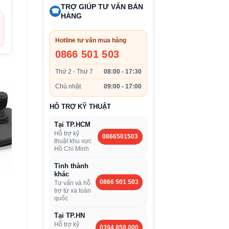
TRỢ GIÚP TƯ VẤN BÁN
☎
HÀNG
Hotline tư vấn mua hàng
0866 501 503
Thứ 2 - Thứ 7
08:00 - 17:30
Chủ nhật
09:00 - 17:00
HỖ TRỢ KỸ THUẬT
Tại TP.HCM
Hỗ trợ kỹ
0866501503
thuật khu vực
Hồ Chí Minh
Tỉnh thành
khác
0866 501 503
Tư vấn và hỗ
trợ từ xa toàn
quốc
Tại TP.HN
Hỗ trợ kỹ
0394 859 000