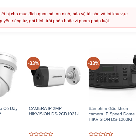
iết bị cho mục đích quan sát an ninh, bảo vệ tài sản và tại khu vực
ền riêng tư, ghi hình trái phép hoặc vi phạm pháp luật.
-33%
-33%
e Có Dây
CAMERA IP 2MP
Bàn phím điều khiển
P
HIKVISION DS-2CD1021-I
camera IP Speed Dome
HIKVISION DS-1200KI