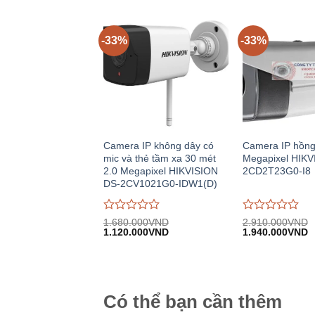
2.442.000VND.
1
trên
trên
5
5
-33%
-33%
Camera IP không dây có
Camera IP hồng
mic và thẻ tầm xa 30 mét
Megapixel HIKV
2.0 Megapixel HIKVISION
2CD2T23G0-I8
DS-2CV1021G0-IDW1(D)
Được
Được
1.680.000
VND
2.910.000
VND
Giá
Giá
Giá
G
đánh
1.120.000
VND
đánh
1.940.000
VND
gốc:
hiện
gốc:
h
giá
giá
1.680.000VND.
tại:
2.910.000VND.
tạ
0
0
1.120.000VND.
1
trên
trên
5
5
Có thể bạn cần thêm