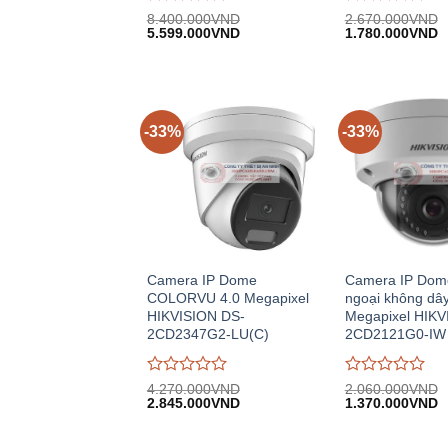
Được
Được
8.400.000
VND
2.670.000
VND
Giá
Giá
Giá
G
đánh
5.599.000
VND
đánh
1.780.000
VND
gốc:
hiện
gốc:
h
giá
giá
8.400.000VND.
tại:
2.670.000VND.
tạ
0
0
5.599.000VND.
1
trên
trên
5
5
-33%
-33%
Camera IP Dome
Camera IP Dom
COLORVU 4.0 Megapixel
ngoại không dây
HIKVISION DS-
Megapixel HIKV
2CD2347G2-LU(C)
2CD2121G0-IW
Được
Được
4.270.000
VND
2.060.000
VND
Giá
Giá
Giá
G
đánh
2.845.000
VND
đánh
1.370.000
VND
gốc:
hiện
gốc:
h
giá
giá
4.270.000VND.
tại:
2.060.000VND.
tạ
0
0
2.845.000VND.
1