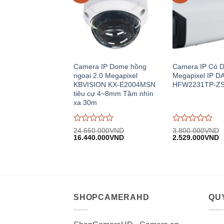
Camera IP Dome hồng
Camera IP Có D
ngoại 2.0 Megapixel
Megapixel IP D
KBVISION KX-E2004MSN
HFW2231TP-ZS
tiêu cự 4~8mm Tầm nhìn
xa 30m
Được
Được
24.660.000
VND
3.800.000
VND
Giá
Giá
Giá
G
đánh
16.440.000
VND
đánh
2.529.000
VND
gốc:
hiện
gốc:
h
giá
giá
24.660.000VND.
tại:
3.800.000VND.
tạ
0
0
16.440.000VND.
2
trên
trên
5
5
SHOPCAMERAHD
QUY