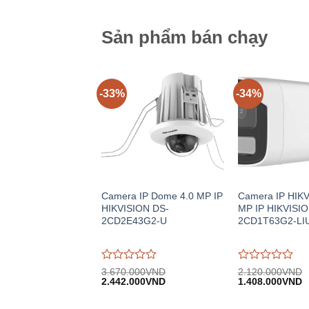
trên
trên
5
5
Sản phẩm bán chạy
-33%
-34%
Camera IP Dome 4.0 MP IP
Camera IP HIKV
HIKVISION DS-
MP IP HIKVISIO
2CD2E43G2-U
2CD1T63G2-LI
Được
Được
3.670.000
VND
2.120.000
VND
Giá
Giá
Giá
G
đánh
2.442.000
VND
đánh
1.408.000
VND
gốc:
hiện
gốc:
h
giá
giá
3.670.000VND.
tại:
2.120.000VND.
tạ
0
0