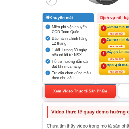
🎁
Khuyến mãi
Dịch vụ nổi bậ
Miễn phí vận chuyển
Camera mini n
1
COD Toàn Quốc
XEM CHI TIẾT
Bảo hành chính hãng
Camera mini d
2
12 tháng
XEM CHI TIẾT
1 đổi 1 trong 30 ngày
Máy ghi âm mi
3
nếu có lỗi từ NSX
XEM CHI TIẾT
Hỗ trợ hướng dẫn cài
Định vị từ xa 
đặt khi mua hàng
4
Tư vấn chọn đúng mẫu
XEM CHI TIẾT
theo nhu cầu
Xem Video Thực tế Sản Phẩm
Video thực tế quay demo hướng dẫ
Chưa tìm thấy video trong mô tả sản ph