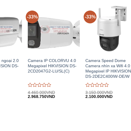
.408.000VND.
930.000VND.
1.259.00
trên
trên
5
5
-33%
-33%
 ngoại 2.0
Camera IP COLORVU 4.0
Camera Speed Dome
ISION DS-
Megapixel HIKVISION DS-
Camera nhìn xa Wifi 4.0
2CD2047G2-LU/SL(C)
Megapixel IP HIKVISIO
DS-2DE2C400IW-DE/W
Được
Được
4.460.000
VND
3.150.000
VND
iá
Giá
Giá
Giá
Giá
đánh
2.968.750
VND
đánh
2.100.000
VND
iện
gốc:
hiện
gốc:
hiện
giá
giá
i:
4.460.000VND.
tại:
3.150.000VND.
tại:
0
0
.940.000VND.
2.968.750VND.
2.100.00
trên
trên
5
5