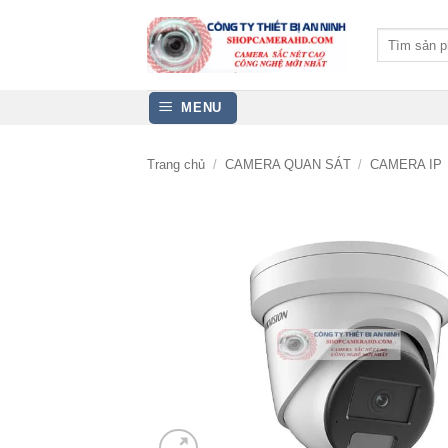
Bỏ
qua
Tìm
kiếm:
nội
dung
MENU
Trang chủ
/
CAMERA QUAN SÁT
/
CAMERA IP