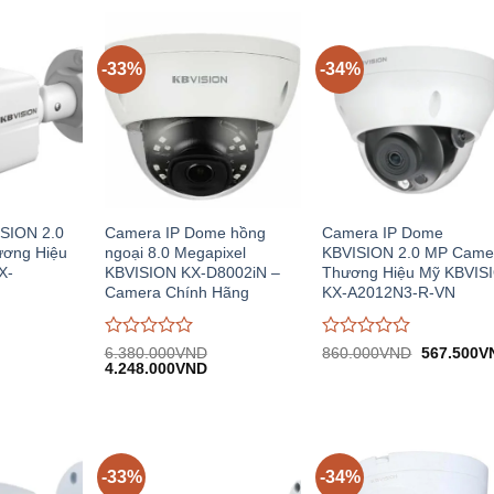
-33%
-34%
SION 2.0
Camera IP Dome hồng
Camera IP Dome
ơng Hiệu
ngoại 8.0 Megapixel
KBVISION 2.0 MP Came
X-
KBVISION KX-D8002iN –
Thương Hiệu Mỹ KBVIS
Camera Chính Hãng
KX-A2012N3-R-VN
Được
Được
Giá
6.380.000
VND
860.000
VND
567.500
V
Giá
Giá
gốc:
đánh
4.248.000
VND
đánh
n
gốc:
hiện
860.000V
giá
giá
6.380.000VND.
tại:
0
0
.000VND.
4.248.000VND.
trên
trên
5
5
-33%
-34%