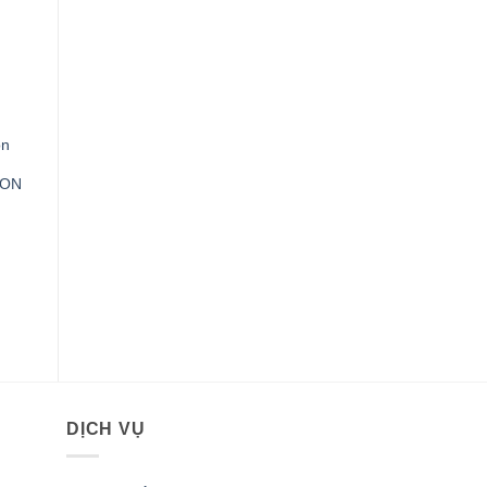
on
ION
0VND.
DỊCH VỤ