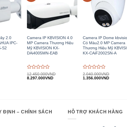
ây 2.0
Camera IP KBVISION 4.0
Camera IP Dome kbvisi
AHUA IPC-
MP Camera Thương Hiệu
Có Màu2.0 MP Camera
-S2
Mỹ KBVISION KX-
Thương Hiệu Mỹ KBVIS
DAi4005MN-EAB
KX-CAiF2002SN-A
Được
Được
12.450.000
VND
2.040.000
VND
iá
Giá
Giá
Giá
Giá
đánh
8.297.000
VND
đánh
1.356.000
VND
iện
gốc:
hiện
gốc:
hiện
giá
giá
i:
12.450.000VND.
tại:
2.040.000VND.
tại:
0
0
.529.000VND.
8.297.000VND.
1.356.00
trên
trên
5
5
 ĐỊNH – CHÍNH SÁCH
HỖ TRỢ KHÁCH HÀNG