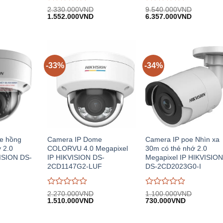
Được
Được
2.330.000
VND
9.540.000
VND
iá
Giá
Giá
Giá
Giá
đánh
1.552.000
VND
đánh
6.357.000
VND
iện
gốc:
hiện
gốc:
hiện
giá
giá
i:
2.330.000VND.
tại:
9.540.000VND.
tại:
0
0
.780.000VND.
1.552.000VND.
6.357.00
trên
trên
5
5
-33%
-34%
e hồng
Camera IP Dome
Camera IP poe Nhìn xa
 2.0
COLORVU 4.0 Megapixel
30m có thẻ nhớ 2.0
ISION DS-
IP HIKVISION DS-
Megapixel IP HIKVISIO
2CD1147G2-LUF
DS-2CD2023G0-I
Được
Được
2.270.000
VND
1.100.000
VND
iá
Giá
Giá
Giá
Giá
đánh
1.510.000
VND
đánh
730.000
VND
iện
gốc:
hiện
gốc:
hiện
giá
giá
i:
2.270.000VND.
tại:
1.100.000VND.
tại:
0
0
.370.000VND.
1.510.000VND.
730.000VN