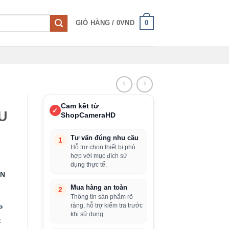
0
GIỎ HÀNG /
0
VND
Cam kết từ
✓
U
ShopCameraHD
Tư vấn đúng nhu cầu
1
Hỗ trợ chọn thiết bị phù
hợp với mục đích sử
dụng thực tế.
ON
Mua hàng an toàn
2
Thông tin sản phẩm rõ
ràng, hỗ trợ kiểm tra trước
P
khi sử dụng.
c