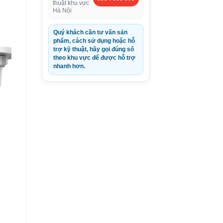
thuật khu vực
Hà Nội
Quý khách cần tư vấn sản
0VND.
phẩm, cách sử dụng hoặc hỗ
trợ kỹ thuật, hãy gọi đúng số
theo khu vực để được hỗ trợ
nhanh hơn.
N
D.