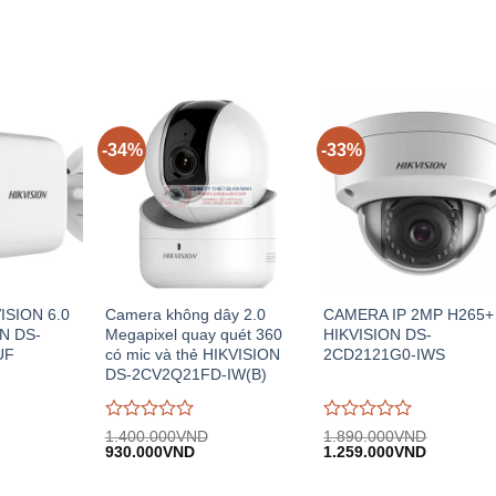
trên
trên
5
5
-34%
-33%
ISION 6.0
Camera không dây 2.0
CAMERA IP 2MP H265+
N DS-
Megapixel quay quét 360
HIKVISION DS-
UF
có mic và thẻ HIKVISION
2CD2121G0-IWS
DS-2CV2Q21FD-IW(B)
Được
Được
1.400.000
VND
1.890.000
VND
iá
Giá
Giá
Giá
Giá
đánh
930.000
VND
đánh
1.259.000
VND
iện
gốc:
hiện
gốc:
hiện
giá
giá
i:
1.400.000VND.
tại:
1.890.000VND.
tại:
0
0